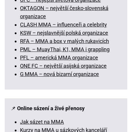
OKTAGON – největší česko-slovenská
organizace
CLASH MMA – influenceři a celebrity
KSW – nejslavnější polská organizace
RFA – MMA a box v malých rukavicích
PML – MuayThai, K1, MMA i grappling
PFL – americká MMA organizace
ONE FC – největší asijská organizace
G MMA – nová bizarní organizace
📌
Online sázení a živé přenosy
Jak sázet na MMA
Kurzy na MMA u sázkových kanceláří