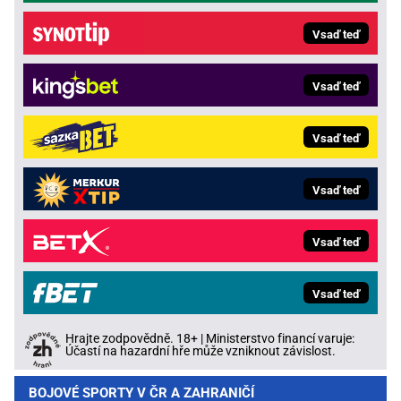
Vsaď teď
Vsaď teď
Vsaď teď
Vsaď teď
Vsaď teď
Vsaď teď
Hrajte zodpovědně. 18+ | Ministerstvo financí varuje:
Účastí na hazardní hře může vzniknout závislost.
BOJOVÉ SPORTY V ČR A ZAHRANIČÍ