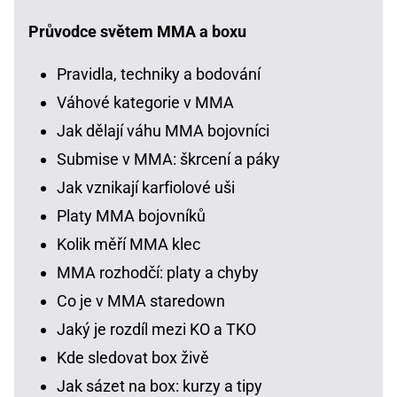
Průvodce světem MMA a boxu
Pravidla, techniky a bodování
Váhové kategorie v MMA
Jak dělají váhu MMA bojovníci
Submise v MMA: škrcení a páky
Jak vznikají karfiolové uši
Platy MMA bojovníků
Kolik měří MMA klec
MMA rozhodčí: platy a chyby
Co je v MMA staredown
Jaký je rozdíl mezi KO a TKO
Kde sledovat box živě
Jak sázet na box: kurzy a tipy