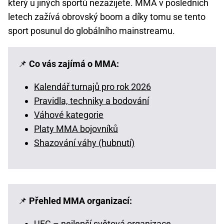
který u jiných sportů nezažijete. MMA v posledních
letech zažívá obrovský boom a díky tomu se tento
sport posunul do globálního mainstreamu.
📌
Co vás zajímá o MMA:
Kalendář turnajů pro rok 2026
Pravidla, techniky a bodování
Váhové kategorie
Platy MMA bojovníků
Shazování váhy (hubnutí)
📌
Přehled MMA organizací:
UFC – nejlepší světová organizace