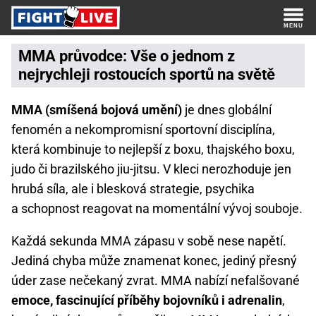
MMA průvodce: Vše o jednom z
nejrychleji rostoucích sportů na světě
MMA (smíšená bojová umění)
je dnes globální
fenomén a nekompromisní sportovní disciplína,
která kombinuje to nejlepší z boxu, thajského boxu,
judo či brazilského jiu-jitsu. V kleci nerozhoduje jen
hrubá síla, ale i blesková strategie, psychika
a schopnost reagovat na momentální vývoj souboje.
Každá sekunda MMA zápasu v sobě nese napětí.
Jediná chyba může znamenat konec, jediný přesný
úder zase nečekaný zvrat. MMA nabízí nefalšované
emoce, fascinující příběhy bojovníků i adrenalin
,