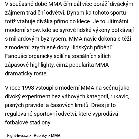
V současné době MMA čím dál více poráží diváckým
zájmem tradiční odvětví. Dynamika tohoto sportu
totiž vtahuje diváka přímo do klece. Je to ultimátní
moderní show, kde se syrové lidské výkony potkávají
s miliardovým byznysem. MMA navíc dokonale těží
z moderní, zrychlené doby i lidských příběhů.
Fanoušci organicky sdílí na sociálních sítích
zápasové highlighty, čímž popularita MMA
dramaticky roste.
V roce 1993 vstoupilo moderní MMA na scénu jako
divoký experiment bez váhových kategorií, rukavic,
jasných pravidel a časových limitů. Dnes je to
regulované sportovní odvětví, které vyprodává
fotbalové stadiony.
Fight-live.cz
>
Rubriky
>
MMA