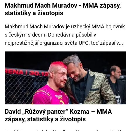
Makhmud Mach Muradov - MMA zápasy,
statistiky a životopis
Makhmud Mach Muradov je uzbecký MMA bojovník
s českým srdcem. Donedávna působil v
nejprestižnější organizaci světa UFC, teď zápasí v...
David „Růžový panter“ Kozma – MMA
zápasy, statistiky a životopis