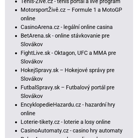
Tenis-Živě.cz - tenis portál a live program
MotorsportŽivě.cz – Formule 1 a MotoGP
online
CasinoArena.cz - legální online casina
BetArena.sk - online stávkovanie pre
Slovákov
FightLive.sk - Oktagon, UFC a MMA pre
Slovákov
HokejSpravy.sk – Hokejové správy pre
Slovákov
FutbalSpravy.sk – Futbalový portál pre
Slovákov
EncyklopedieHazardu.cz - hazardní hry
online
Loterie-tikety.cz - loterie a losy online
CasinoAutomaty.cz - casino hry automaty