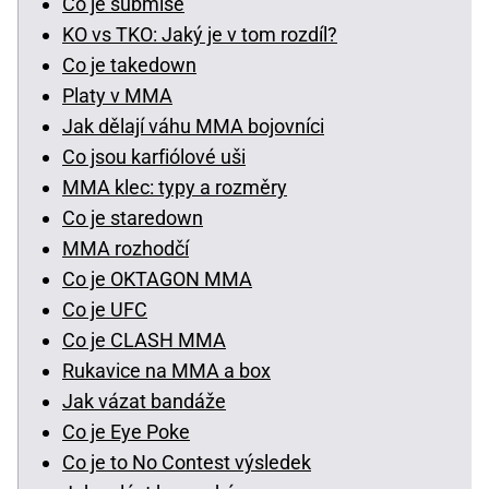
Co je submise
KO vs TKO: Jaký je v tom rozdíl?
Co je takedown
Platy v MMA
Jak dělají váhu MMA bojovníci
Co jsou karfiólové uši
MMA klec: typy a rozměry
Co je staredown
MMA rozhodčí
Co je OKTAGON MMA
Co je UFC
Co je CLASH MMA
Rukavice na MMA a box
Jak vázat bandáže
Co je Eye Poke
Co je to No Contest výsledek