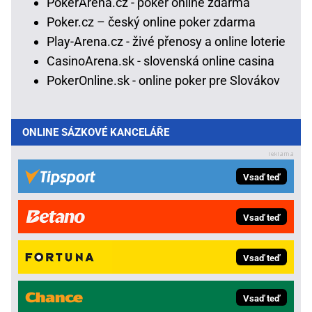
PokerArena.cz - poker online zdarma
Poker.cz – český online poker zdarma
Play-Arena.cz - živé přenosy a online loterie
CasinoArena.sk - slovenská online casina
PokerOnline.sk - online poker pre Slovákov
ONLINE SÁZKOVÉ KANCELÁŘE
Vsaď teď
Vsaď teď
Vsaď teď
Vsaď teď