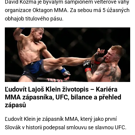
David Kozma je bývalým šampiónem velterové váhy
organizace Oktagon MMA. Za sebou má 5 úžasných
obhajob titulového pásu.
Ľudovít Lajoš Klein životopis – Kariéra
MMA zápasníka, UFC, bilance a přehled
zápasů
Ľudovít Klein je zápasník MMA, který jako první
Slovák v historii podepsal smlouvu se slavnou UFC.