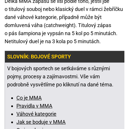
Délka MMA zápasů se liší podle toho, jestli jde
o titulový souboj nebo klasický duel v rámci žebříčku
dané váhové kategorie, případně může být
domluvená váha (catchweight). Titulový zápas
o pás šampiona je vypsán na 5 kol po 5 minutách.
Netitulový duel je na 3 kola po 5 minutách.
SLOVNÍK: BOJOVÉ SPORTY
V bojových sportech se setkáváme s různými
pojmy, procesy a zajímavostmi. Vše vám
podrobně vysvětlíme po kliknutí na dané téma.
Co je MMA
Pravidla v MMA
Váhové kategorie
Jak se boduje v MMA