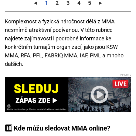
◄
1
2
3
4
5
►
Komplexnost a fyzická náročnost dělá z MMA
nesmírně atraktivní podívanou. V této rubrice
najdete zajímavosti i podrobné informace ke
konkrétním turnajům organizací, jako jsou KSW
MMA, RFA, PFL, FABRIQ MMA, IAF, PML a mnoho
dalších.
1️⃣ Kde můžu sledovat MMA online?