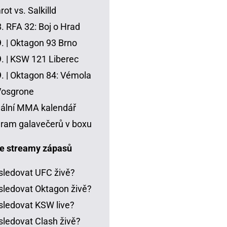
ot vs. Salkilld
8.
RFA 32: Boj o Hrad
. |
Oktagon 93 Brno
. |
KSW 121 Liberec
. |
Oktagon 84: Vémola
Vosgrone
ální MMA kalendář
ram galavečerů v boxu
e streamy zápasů
sledovat UFC živě?
sledovat Oktagon živě?
sledovat KSW live?
sledovat Clash živě?