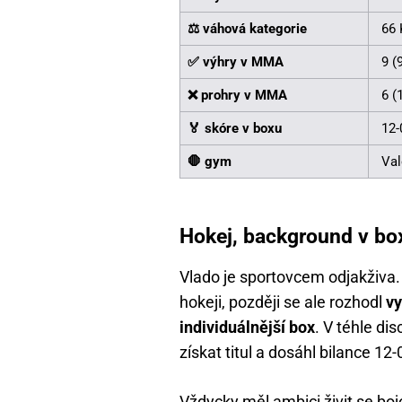
⚖ váhová kategorie
66 
✅ výhry v MMA
9 (
❌ prohry v MMA
6 (
🏅 skóre v boxu
12-
🛑 gym
Val
Hokej, background v box
Vlado je sportovcem odjakživa. 
hokeji, později se ale rozhodl
vy
individuálnější box
. V téhle di
získat titul a dosáhl bilance 12-
Vždycky měl ambici živit se bojo