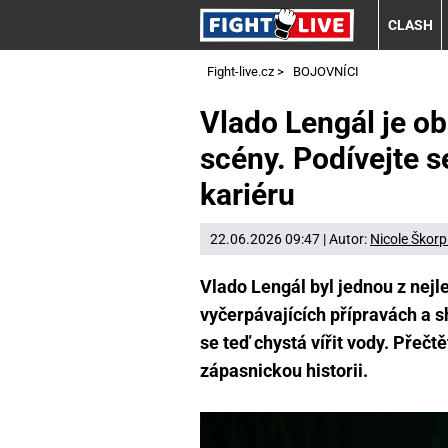
CLASH
Fight-live.cz
>
BOJOVNÍCI
Vlado Lengál je o
scény. Podívejte 
kariéru
22.06.2026 09:47 | Autor:
Nicole Škorp
Vlado Lengál byl jednou z ne
vyčerpávajících přípravách a s
se teď chystá vířit vody. Přečt
zápasnickou historii.