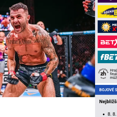
Hraj
fina
může
BOJOVÉ S
Nejbližš
8. 8.