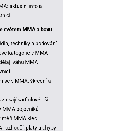
A: aktuální info a
tníci
e světem MMA a boxu
idla, techniky a bodování
ové kategorie v MMA
dělají váhu MMA
vníci
ise v MMA: škrcení a
y
vznikají karfiolové uši
y MMA bojovníků
k měří MMA klec
rozhodčí: platy a chyby