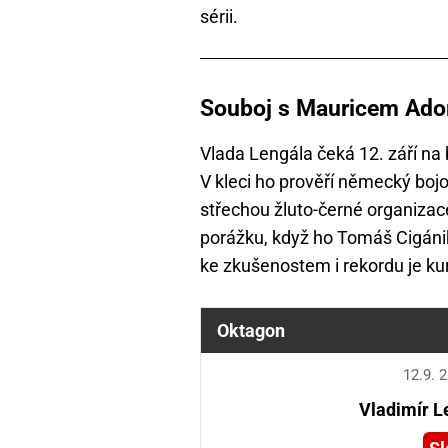
sérii.
Souboj s Mauricem Ado
Vlada Lengála čeká 12. září na
V kleci ho prověří německý bojo
střechou žluto-černé organizace
porážku, když ho Tomáš Cigánik
ke zkušenostem i rekordu je k
Oktagon
12.9. 
Vladimír L