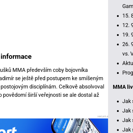
Gamr
15. 
12. 9
19. 9
26. 9
vs. 
í informace
Aktu
noušků MMA především coby bojovníka
Prog
dimír se ještě před postupem ke smíšeným
postojovým disciplínám. Celkově absolvoval
MMA liv
povědomí širší veřejnosti se ale dostal až
Jak 
Jak 
Jak 
Jak 