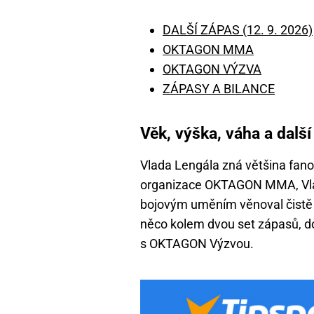
DALŠÍ ZÁPAS (12. 9. 2026)
OKTAGON MMA
OKTAGON VÝZVA
ZÁPASY A BILANCE
Věk, výška, váha a dalš
Vlada Lengála zná většina fa
organizace OKTAGON MMA, Vla
bojovým uměním věnoval čistě 
něco kolem dvou set zápasů, do 
s OKTAGON Výzvou.