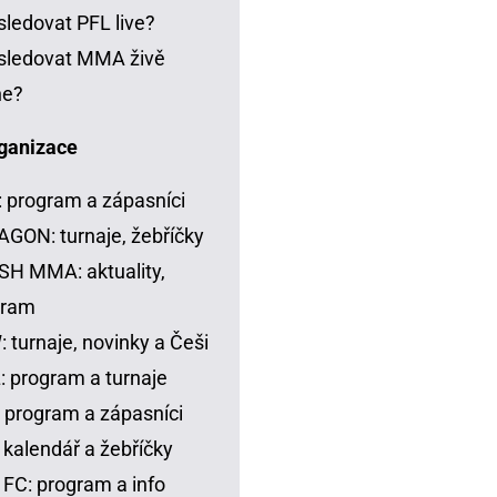
sledovat PFL live?
sledovat MMA živě
ne?
ganizace
 program a zápasníci
GON: turnaje, žebříčky
H MMA: aktuality,
gram
 turnaje, novinky a Češi
 program a turnaje
 program a zápasníci
 kalendář a žebříčky
FC: program a info