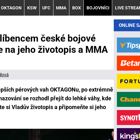
OKTAGON
KSW
UFC
MMA
BOX
BOJOVNÍCI
LIVE STRE
ONLINE 
blíbencem české bojové
se na jeho životopis a MMA
ilová
jlepších pérových vah OKTAGONu, po extrémně
hazování se rozhodl přejít do lehké váhy, kde
ěte si Vladův životopis a připomeňte si jeho