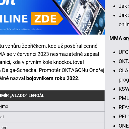
Jak 
Jak 
onli
MMA or
stu vzhůru žebříčkem, kde už posbíral cenné
UFC:
MA se v červenci 2023 nesmazatelně zapsal
OKTA
nici, kde v prvním kole knockoutoval
a Deiga-Schecka. Promotér OKTAGONu Ondřej
CLAS
álně nazval
bojovníkem roku 2022
.
pro
KSW:
IMÍR „VLADO“ LENGÁL
PML:
ojmo
RFA:
PFL:
let
ONE 
6 cm