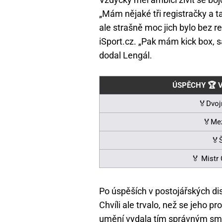
„Mám nějaké tři registračky a 
ale strašně moc jich bylo bez re
iSport.cz. „Pak mám kick box,
dodal Lengál.
ÚSPĚCHY 🏆 
🏅Dvoj
🏅Me
🏅
🏅 Mistr 
Po úspěších v postojářských di
Chvíli ale trvalo, než se jeho p
umění vydala tím správným smě