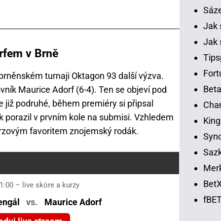
Sáz
Jak 
Jak 
rfem v Brně
Tips
Fort
 brněnském turnaji Oktagon 93 další výzva.
Beta
vník Maurice Adorf (6-4). Ten se objeví pod
 již podruhé, během premiéry si připsal
Chan
 porazil v prvním kole na submisi. Vzhledem
King
urzovým favoritem znojemský rodák.
Syno
Sazk
Merk
BetX
21:00 – live skóre a kurzy
fBET
engál
vs.
Maurice Adorf