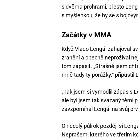
s dvěma prohrami, přesto Lengá
s myšlenkou, že by se s bojovým
Začátky v MMA
Když Vlado Lengál zahajoval s
zranění a obecně neprožíval nej
tom zápasit. „Strašně jsem ch
mně tady ty porážky,“ připustil 
„Tak jsem si vymodlil zápas s
ale byl jsem tak svázaný těmi p
zavzpomínal Lengál na svůj pr
O necelý půlrok později si Leng
Neprašem, kterého ve třetím ko