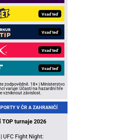
Vsaď teď
Vsaď teď
Vsaď teď
Vsaď teď
te zodpovědně. 18+ | Ministerstvo
ncí varuje: Účastí na hazardní hře
 vzniknout závislost.
PORTY V ČR A ZAHRANIČÍ
í TOP turnaje 2026
 |
UFC Fight Night: