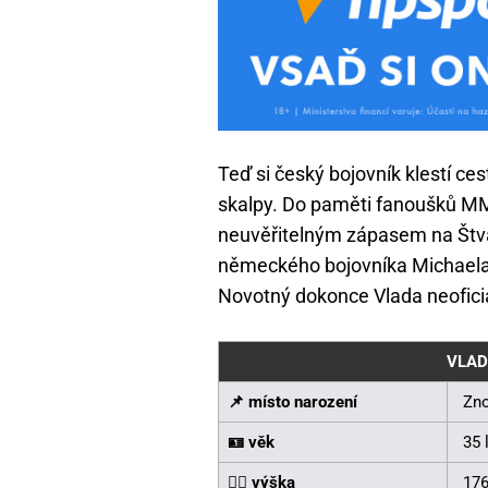
Teď si český bojovník klestí ce
skalpy. Do paměti fanoušků M
neuvěřitelným zápasem na Štva
německého bojovníka Michael
Novotný dokonce Vlada neofici
VLAD
📌 místo narození
Zn
🪪 věk
35 
🧍‍♂️ výška
17