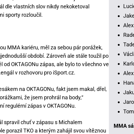
Luci
l dle vlastních slov nikdy nekoketoval
i sporty rozloučil.
Jake
Alex
Rade
Tade
vou MMA kariéru, měl za sebou pár porážek,
Václ
jednodušší období. Zároveň ale stále toužil po
Karl
těl od OKTAGONu zápas, ale bylo to všechno ve
Lengál v rozhovoru pro iSport.cz.
Alex
Han
 Lesákem na OKTAGONu, fakt jsem makal, dřel,
Jaku
orážkami, že jsem prohrál na body,“
Jaro
vní regulérní zápas v OKTAGONu.
Tomá
ál spravil chuť v zápasu s Michalem
MMA sáz
le porazil TKO a kterým zahájil svou vítěznou