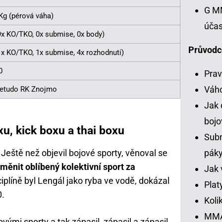
G MM
Kg (pérová váha)
účas
9x KO/TKO, 0x submise, 0x body)
Průvodc
1x KO/TKO, 1x submise, 4x rozhodnutí)
0
Prav
Váh
etudo RK Znojmo
Jak 
bojo
u, kick boxu a thai boxu
Subm
pák
Ještě než objevil bojové sporty, věnoval se
měnit oblíbený kolektivní sport za
Jak 
sciplíně byl Lengál jako ryba ve vodě, dokázal
Plat
0.
Koli
MMA 
vými sporty a tak zápasil, zápasil a zápasil.