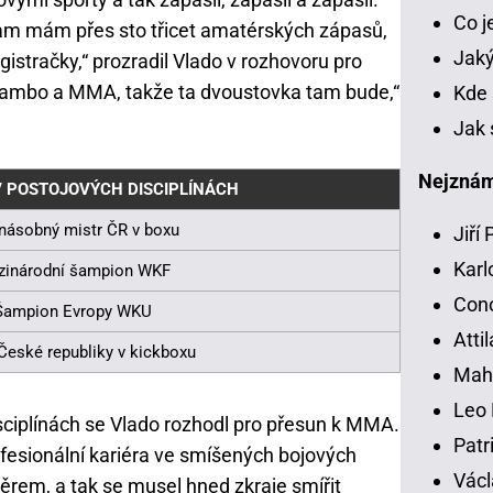
Co 
tam mám přes sto třicet amatérských zápasů,
Jaký
gistračky,“ prozradil Vlado v rozhovoru pro
 sambo a MMA, takže ta dvoustovka tam bude,“
Kde 
Jak 
Nejznámě
V POSTOJOVÝCH DISCIPLÍNÁCH
násobný mistr ČR v boxu
Jiří
Karl
zinárodní šampion WKF
Con
Šampion Evropy WKU
Atti
České republiky v kickboxu
Mah
Leo 
sciplínách se Vlado rozhodl pro přesun k MMA.
Patr
rofesionální kariéra ve smíšených bojových
Václ
rem, a tak se musel hned zkraje smířit