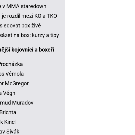
je v MMA staredown
 je rozdíl mezi KO a TKO
sledovat box živě
sázet na box: kurzy a tipy
jší bojovníci a boxeři
 Procházka
os Vémola
or McGregor
la Végh
mud Muradov
Brichta
ik Kincl
av Sivák