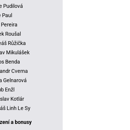
e Pudilová
 Paul
 Pereira
k Roušal
áš Růžička
av Mikulášek
os Benda
andr Cverna
a Gelnarová
b Enžl
slav Kotlár
š Linh Le Sy
ení a bonusy