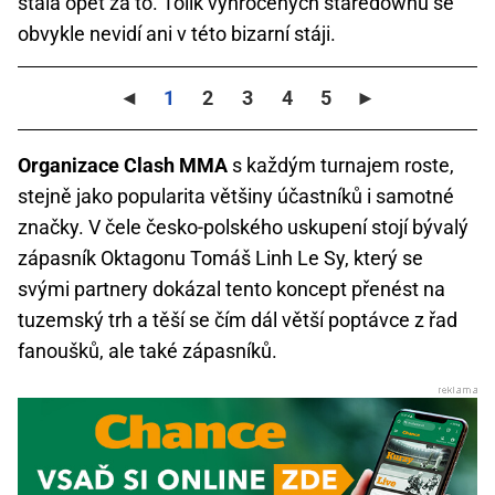
stála opět za to. Tolik vyhrocených staredownů se
obvykle nevidí ani v této bizarní stáji.
◄
1
2
3
4
5
►
Organizace Clash MMA
s každým turnajem roste,
stejně jako popularita většiny účastníků i samotné
značky. V čele česko-polského uskupení stojí bývalý
zápasník Oktagonu Tomáš Linh Le Sy, který se
svými partnery dokázal tento koncept přenést na
tuzemský trh a těší se čím dál větší poptávce z řad
fanoušků, ale také zápasníků.