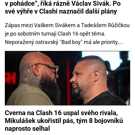
v pohádce“, říká rázně Václav Sivák. Po
své výhře v Clashi naznačil další plány
Zápas mezi Vaškem Sivákem a Tadeášem Růžičkou
je po sobotním turnaji Clash 16 opět téma.
Neporažený ostravský "Bad boy" má ale priority,...
Cverna na Clash 16 uspal svého rivala,
Mikulášek ukořistil pás, tým 8 bojovníků
naprosto selhal