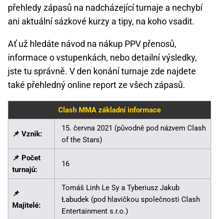
přehledy zápasů na nadcházející turnaje a nechybí
ani aktuální sázkové kurzy a tipy, na koho vsadit.
Ať už hledáte návod na nákup PPV přenosů,
informace o vstupenkách, nebo detailní výsledky,
jste tu správně. V den konání turnaje zde najdete
také přehledný online report ze všech zápasů.
Clash MMA základní informace
15. června 2021 (původně pod názvem Clash
📌 Vznik:
of the Stars)
📌 Počet
16
turnajů:
Tomáš Linh Le Sy a Tyberiusz Jakub
📌
Łabudek (pod hlavičkou společnosti Clash
Majitelé:
Entertainment s.r.o.)