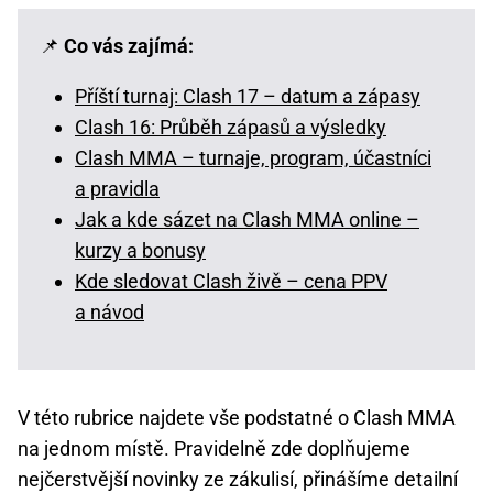
📌
Co vás zajímá:
Příští turnaj: Clash 17 – datum a zápasy
Clash 16: Průběh zápasů a výsledky
Clash MMA – turnaje, program, účastníci
a pravidla
Jak a kde sázet na Clash MMA online –
kurzy a bonusy
Kde sledovat Clash živě – cena PPV
a návod
V této rubrice najdete vše podstatné o Clash MMA
na jednom místě. Pravidelně zde doplňujeme
nejčerstvější novinky ze zákulisí, přinášíme detailní