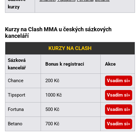
kurzy
Kurzy na Clash MMA u českých sázkových
kanceláří
KURZY NA CLASH
Sázková
Bonus k registraci
Akce
kancelář
Chance
200 Kč
Vsadím si
Tipsport
1000 Kč
Vsadím si
Fortuna
500 Kč
Vsadím si
Betano
700 Kč
Vsadím si