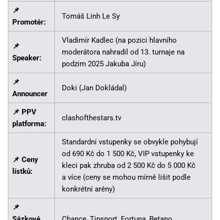
📌
Tomáš Linh Le Sy
Promotér:
Vladimír Kadlec (na pozici hlavního
📌
moderátora nahradil od 13. turnaje na
Speaker:
podzim 2025 Jakuba Jíru)
📌
Doki (Jan Dokládal)
Announcer
📌 PPV
clashofthestars.tv
platforma:
Standardní vstupenky se obvykle pohybují
od 690 Kč do 1 500 Kč, VIP vstupenky ke
📌 Ceny
kleci pak zhruba od 2 500 Kč do 5 000 Kč
lístků:
a více (ceny se mohou mírně lišit podle
konkrétní arény)
📌
Sázkové
Chance
,
Tipsport
,
Fortuna
,
Betano