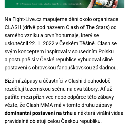
Na Fight-Live.cz mapujeme dění okolo organizace
CLASH (dřívě pod názvem Clash of The Stars) od
samého vzniku a prvního turnaje, který se
uskutečnil 22. 1. 2022 v Českém Těšíně. Clash se
svým konceptem inspiroval v sousedním Polsku
a postupně si v České republice vybudoval silné
postavení s obrovskou fanouškovskou základnou.
Bizární zápasy a účastníci v Clashi dlouhodobě
rozdělují tuzemskou scénu na dva tábory. Ať už
patříte mezi příznivce nebo odpůrce této zábavy
vězte, že Clash MMA má v tomto druhu zábavy
dominantní postavení na trhu
a některá virální videa
pravidelně obletují celou Českou republiku.