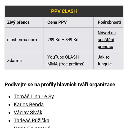
PPV CLASH
Živý přenos
Cena PPV
Podrobnosti
Návod na
clashmma.com
289 Kč – 349 Kč
spuštění
přenosu
YouTube CLASH
Jak to
Zdarma
MMA (free prelims)
funguje
Podívejte se na profily hlavních tváří organizace
Tomáš Linh Le Sy
Karlos Benda
Václav Sivák
Tadeáš Růžička