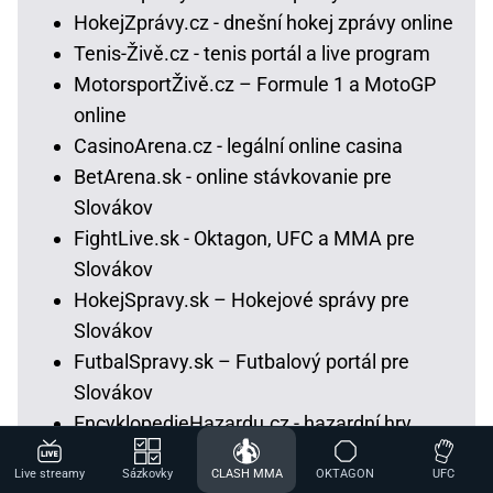
HokejZprávy.cz - dnešní hokej zprávy online
Tenis-Živě.cz - tenis portál a live program
MotorsportŽivě.cz – Formule 1 a MotoGP
online
CasinoArena.cz - legální online casina
BetArena.sk - online stávkovanie pre
Slovákov
FightLive.sk - Oktagon, UFC a MMA pre
Slovákov
HokejSpravy.sk – Hokejové správy pre
Slovákov
FutbalSpravy.sk – Futbalový portál pre
Slovákov
EncyklopedieHazardu.cz - hazardní hry
online
Live streamy
Sázkovky
CLASH MMA
OKTAGON
UFC
Loterie-tikety.cz - loterie a losy online