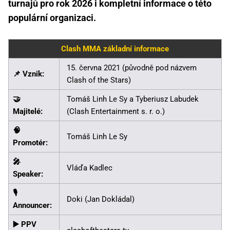
turnajů pro rok 2026 i kompletní informace o této
populární organizaci.
Clash MMA základní informace
15. června 2021 (původně pod názvem
📌 Vznik:
Clash of the Stars)
🤝
Tomáš Linh Le Sy a Tyberiusz Labudek
Majitelé:
(Clash Entertainment s. r. o.)
🧠
Tomáš Linh Le Sy
Promotér:
🎤
Vláďa Kadlec
Speaker:
🎙️
Doki (Jan Dokládal)
Announcer:
▶️ PPV