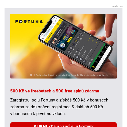
500 Kč ve freebetech a 500 free spinů zdarma
Zaregistruj se u Fortuny a získáš 500 Kč v bonusech
zdarma za dokončení registrace & dalších 500 Kč
v bonusech k prvnímu vkladu.
KLIKNI ZDE a vsaď si u Fortuny