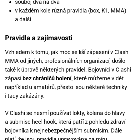
souboj dva na dva
v každém kole různá pravidla (box, K1, MMA)
a další
Pravidla a zajímavosti
Vzhledem k tomu, jak moc se liší zápasení v Clash
MMA od jiných, profesionálních organizací, došlo
také k úpravě některých pravidel. Bojovníci v Clashi
zápasí
bez chráničů holení
, které můžeme vidět
například u amatérů, přesto jsou některé techniky
i tady zakázány.
V Clashi se nesmí používat lokty, kolena do hlavy
a submise heel hook, která patří z pohledu zdraví
bojovníka k nejnebezpečnějším
submisím
. Dále
platí, že jsou pravidla upravována na míru