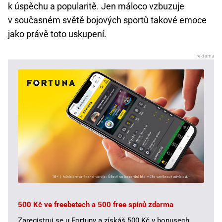
k úspěchu a popularitě. Jen máloco vzbuzuje
v současném světě bojových sportů takové emoce
jako právě toto uskupení.
500 Kč ve freebetech a 500 free spinů zdarma
Zaregistruj se u Fortuny a získáš 500 Kč v bonusech