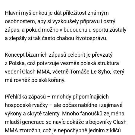
Hlavní myšlenkou je dát příležitost známým
osobnostem, aby si vyzkoušely přípravu i ostrý
zápas, a pokud možno v budoucnu u sportu zůstaly
a zlepšily si tak často chabou životosprávu.
Koncept bizarních zápasů celebrit je převzatý
z Polska, což potvrzuje vesměs polská struktura
vedení Clash MMA, včetně Tomáše Le Syho, který
má rovněž polské kořeny.
Přehlídka zápasů – mnohdy připomínajících
hospodské rvačky – ale občas nabídne i zajímavé
výkony a skryté talenty. Mnoho fanoušků zejména
mladší generace se navíc dokáže s bojovníky Clash
MMA ztotožnit, což je nepochybně jedním z klíčů