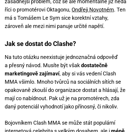
zásadnější problém, což se ale momentálně již nedá
říci o promotérovi Oktagonu,
Ondřeji Novotném
. Ten
má s Tomášem Le Sym sice korektní vztahy,
zároveň ale mezi nimi panuje určité napětí.
Jak se dostat do Clashe?
Na tuto otázku neexistuje jednoznačná odpověď
a přesný návod. Musíte být však
dostatečně
marketingově zajímaví
, aby si vás vedení Clash
MMA všimlo. Mnoho tvůrců na sociálních sítích se
opakovaně zkouší do organizace dostat a hlásají, že
mají co nabídnout. Pak už je na promotérech, zda
daný potenciál vyhodnotí jako přínosný, či nikoliv.
Bojovníkem Clash MMA se může stát populární
internetová celebrita s velkým dosahem, ale i
méně