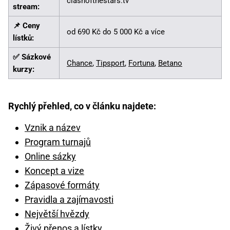
clashofthestars.tv
stream:
📌 Ceny
od 690 Kč do 5 000 Kč a více
lístků:
✅ Sázkové
Chance
,
Tipsport
,
Fortuna
,
Betano
kurzy:
Rychlý přehled, co v článku najdete:
Vznik a název
Program turnajů
Online sázky
Koncept a vize
Zápasové formáty
Pravidla a zajímavosti
Největší hvězdy
Živý přenos a lístky