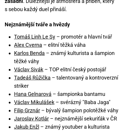
zásadní
. Důležitější je atmosféra a příběh, který
s sebou každý duel přináší.
Nejznámější tváře a hvězdy
Tomáš Linh Le Sy
–⁠⁠⁠⁠⁠⁠ promotér a hlavní tvář
Alex Cverna
–⁠⁠⁠⁠⁠⁠ elitní těžká váha
Karlos Benda
–⁠⁠⁠⁠⁠⁠ známý kulturista a šampion
těžké váhy
Václav Sivák
–⁠⁠⁠⁠⁠⁠ TOP elitní český postojář
Tadeáš Růžička
–⁠⁠⁠⁠⁠⁠ talentovaný a kontroverzní
striker
Hana Gelnarová
–⁠⁠⁠⁠⁠⁠ šampionka bantamu
Václav Mikulášek
–⁠⁠⁠⁠⁠⁠ svérázný "Baba Jaga"
Filip Grznár
–⁠⁠⁠⁠⁠⁠ bývalý šampion polotěžké váhy
Jaroslav Kotlár
–⁠⁠⁠⁠⁠⁠ nejznámější sekuriťák v ČR
Jakub Enžl
–⁠⁠⁠⁠⁠⁠ známý youtuber a kulturista