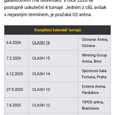
galavečerem i na Slovensko. V roce 2026 se
postupně uskuteční 4 turnaje. Jedním z cílů, avšak
s nejasným termínem, je pražská O2 aréna.
Kompletní kalendář turnajů
Ostravar Aréna,
6.6.2026
CLASH 16
Ostrava
Winning Group
7.2.2026
CLASH 15
Arena, Brno
Sportovní hala
6.12.2025
CLASH 14
Fortuna, Praha
Enteria Arena,
27.9.2025
CLASH 13
Pardubice
TIPOS aréna,
7.6.2025
CLASH 12
Bratislava