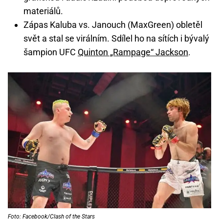
materiálů.
Zápas Kaluba vs. Janouch (MaxGreen) obletěl
svět a stal se virálním. Sdílel ho na sítích i bývalý
šampion UFC
Quinton „Rampage“ Jackson
.
Foto: Facebook/Clash of the Stars