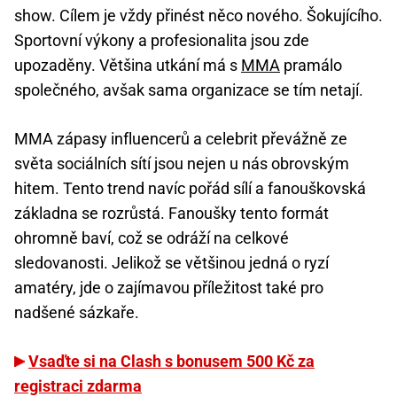
show. Cílem je vždy přinést něco nového. Šokujícího.
Sportovní výkony a profesionalita jsou zde
upozaděny. Většina utkání má s
MMA
pramálo
společného, avšak sama organizace se tím netají.
MMA zápasy influencerů a celebrit převážně ze
světa sociálních sítí jsou nejen u nás obrovským
hitem. Tento trend navíc pořád sílí a fanouškovská
základna se rozrůstá. Fanoušky tento formát
ohromně baví, což se odráží na celkové
sledovanosti. Jelikož se většinou jedná o ryzí
amatéry, jde o zajímavou příležitost také pro
nadšené sázkaře.
Vsaďte si na Clash s bonusem 500 Kč za
registraci zdarma