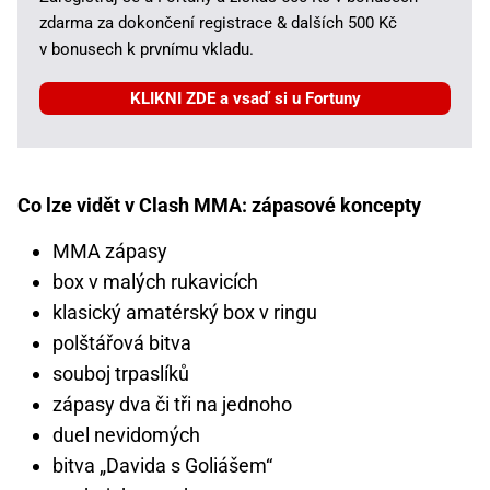
zdarma za dokončení registrace & dalších 500 Kč
v bonusech k prvnímu vkladu.
KLIKNI ZDE a vsaď si u Fortuny
Co lze vidět v Clash MMA: zápasové koncepty
MMA zápasy
box v malých rukavicích
klasický amatérský box v ringu
polštářová bitva
souboj trpaslíků
zápasy dva či tři na jednoho
duel nevidomých
bitva „Davida s Goliášem“