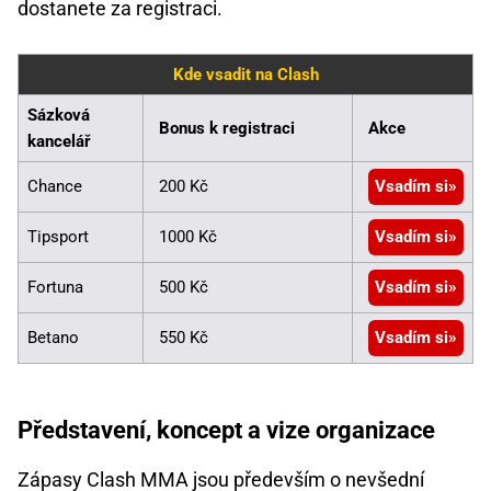
dostanete za registraci.
Kde vsadit na Clash
Sázková
Bonus k registraci
Akce
kancelář
Chance
200 Kč
Vsadím si
Tipsport
1000 Kč
Vsadím si
Fortuna
500 Kč
Vsadím si
Betano
550 Kč
Vsadím si
Představení, koncept a vize organizace
Zápasy Clash MMA jsou především o nevšední