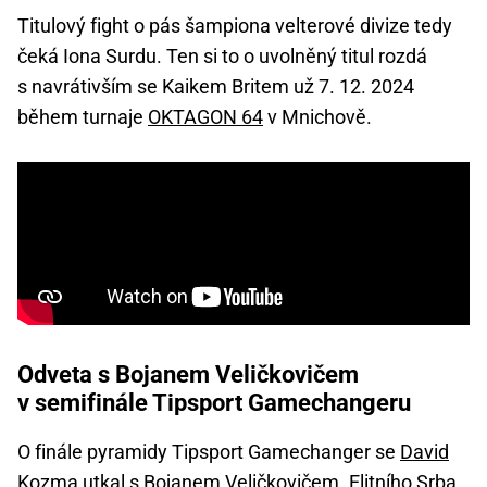
Titulový fight o pás šampiona velterové divize tedy
čeká Iona Surdu. Ten si to o uvolněný titul rozdá
s navrátivším se Kaikem Britem už 7. 12. 2024
během turnaje
OKTAGON 64
v Mnichově.
Odveta s Bojanem Veličkovičem
v semifinále Tipsport Gamechangeru
O finále pyramidy Tipsport Gamechanger se
David
Kozma utkal s Bojanem Veličkovičem
. Elitního Srba