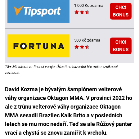
1 000 Kč zdarma
CHCI
BONUS
500 Kč zdarma
CHCI
BONUS
18+ Ministerstvo financí varuje: Účastí na hazardní hře může vzniknout
závislost.
David Kozma je bývalým šampiónem velterové
váhy organizace Oktagon MMA. V prosinci 2022 ho
ale z trůnu velterové váhy organizace Oktagon
MMA sesadil Brazilec Kaik Brito a v posledních
letech se mu moc nedaří. Teď se ale Růžový panter
vrací a chystá se znovu zamířit k vrcholu.