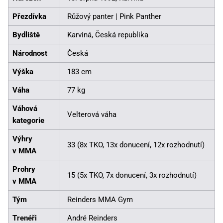
Přezdívka
Růžový panter | Pink Panther
Bydliště
Karviná, Česká republika
Národnost
Česká
Výška
183 cm
Váha
77 kg
Váhová
Velterová váha
kategorie
Výhry
33 (8x TKO, 13x donucení, 12x rozhodnutí)
v MMA
Prohry
15 (5x TKO, 7x donucení, 3x rozhodnutí)
v MMA
Tým
Reinders MMA Gym
Trenéři
André Reinders