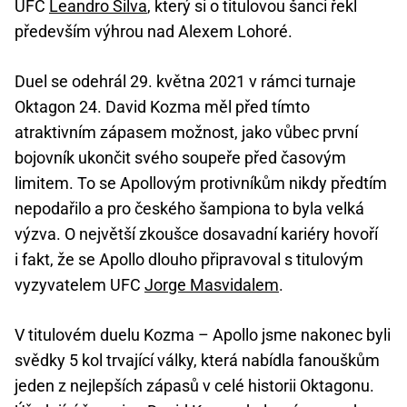
UFC
Leandro Silva
, který si o titulovou šanci řekl
především výhrou nad Alexem Lohoré.
Duel se odehrál 29. května 2021 v rámci turnaje
Oktagon 24. David Kozma měl před tímto
atraktivním zápasem možnost, jako vůbec první
bojovník ukončit svého soupeře před časovým
limitem. To se Apollovým protivníkům nikdy předtím
nepodařilo a pro českého šampiona to byla velká
výzva. O největší zkoušce dosavadní kariéry hovoří
i fakt, že se Apollo dlouho připravoval s titulovým
vyzyvatelem UFC
Jorge Masvidalem
.
V titulovém duelu Kozma – Apollo jsme nakonec byli
svědky 5 kol trvající války, která nabídla fanouškům
jeden z nejlepších zápasů v celé historii Oktagonu.