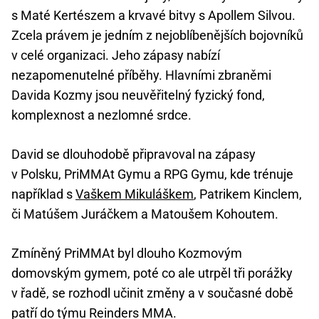
s Maté Kertészem a krvavé bitvy s Apollem Silvou.
Zcela právem je jedním z nejoblíbenějších bojovníků
v celé organizaci. Jeho zápasy nabízí
nezapomenutelné příběhy. Hlavními zbraněmi
Davida Kozmy jsou neuvěřitelný fyzický fond,
komplexnost a nezlomné srdce.
David se dlouhodobě připravoval na zápasy
v Polsku, PriMMAt Gymu a RPG Gymu, kde trénuje
například s
Vaškem Mikuláškem
, Patrikem Kinclem,
či Matúšem Juráčkem a Matoušem Kohoutem.
Zmíněný PriMMAt byl dlouho Kozmovým
domovským gymem, poté co ale utrpěl tři porážky
v řadě, se rozhodl učinit změny a v současné době
patří do týmu Reinders MMA.