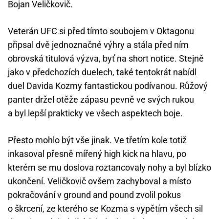
Bojan Veličkovič.
Veterán UFC si před tímto soubojem v Oktagonu
připsal dvě jednoznačné výhry a stála před ním
obrovská titulová výzva, byť na short notice. Stejně
jako v předchozích duelech, také tentokrát nabídl
duel Davida Kozmy fantastickou podívanou. Růžový
panter držel otěže zápasu pevně ve svých rukou
a byl lepší prakticky ve všech aspektech boje.
Přesto mohlo být vše jinak. Ve třetím kole totiž
inkasoval přesně mířený high kick na hlavu, po
kterém se mu doslova roztancovaly nohy a byl blízko
ukončení. Veličkovič ovšem zachyboval a místo
pokračování v ground and pound zvolil pokus
o škrcení, ze kterého se Kozma s vypětím všech sil