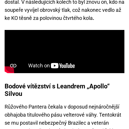
dostal. V následujících kolech to byl znovu on, kdo na
soupeře vyvíjel obrovský tlak, což nakonec vedlo až
ke KO těsně za polovinou čtvrtého kola
.
Bodové vítězství s Leandrem „Apollo“
Silvou
Růžového Pantera čekala v doposud nejnáročnější
obhajoba titulového pásu velterové váhy. Tentokrát
se mu postavil nebezpečný Brazilec a veterán