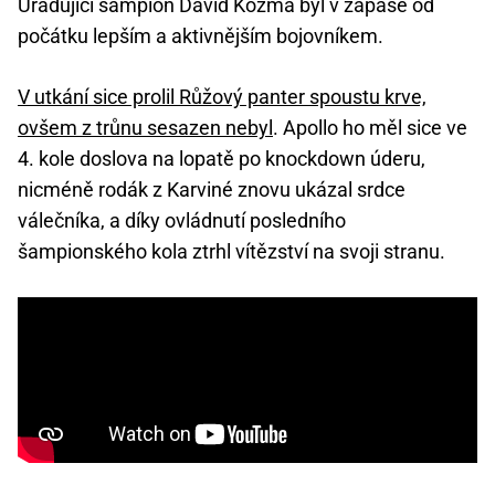
Úřadující šampion David Kozma byl v zápase od
počátku lepším a aktivnějším bojovníkem.
V utkání sice prolil Růžový panter spoustu krve,
ovšem z trůnu sesazen nebyl
. Apollo ho měl sice ve
4. kole doslova na lopatě po knockdown úderu,
nicméně rodák z Karviné znovu ukázal srdce
válečníka, a díky ovládnutí posledního
šampionského kola ztrhl vítězství na svoji stranu.