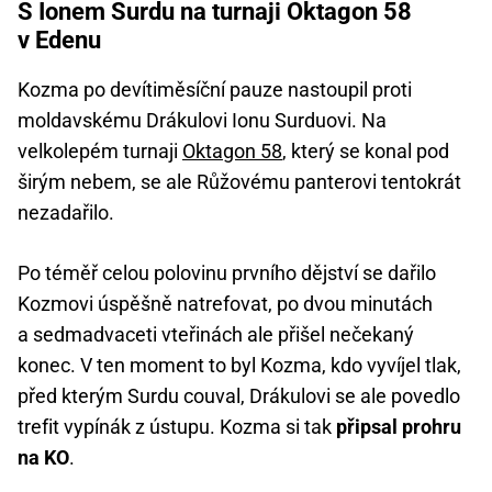
S Ionem Surdu na turnaji Oktagon 58
v Edenu
Kozma po devítiměsíční pauze nastoupil proti
moldavskému Drákulovi Ionu Surduovi. Na
velkolepém turnaji
Oktagon 58
, který se konal pod
širým nebem, se ale Růžovému panterovi tentokrát
nezadařilo.
Po téměř celou polovinu prvního dějství se dařilo
Kozmovi úspěšně natrefovat, po dvou minutách
a sedmadvaceti vteřinách ale přišel nečekaný
konec. V ten moment to byl Kozma, kdo vyvíjel tlak,
před kterým Surdu couval, Drákulovi se ale povedlo
trefit vypínák z ústupu. Kozma si tak
připsal prohru
na KO
.