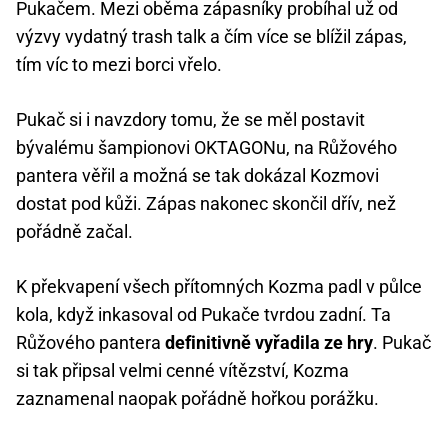
Pukačem. Mezi oběma zápasníky probíhal už od
výzvy vydatný trash talk a čím více se blížil zápas,
tím víc to mezi borci vřelo.
Pukač si i navzdory tomu, že se měl postavit
bývalému šampionovi OKTAGONu, na Růžového
pantera věřil a možná se tak dokázal Kozmovi
dostat pod kůži. Zápas nakonec skončil dřív, než
pořádně začal.
K překvapení všech přítomných Kozma padl v půlce
kola, když inkasoval od Pukače tvrdou zadní. Ta
Růžového pantera
definitivně vyřadila ze hry
. Pukač
si tak připsal velmi cenné vítězství, Kozma
zaznamenal naopak pořádně hořkou porážku.