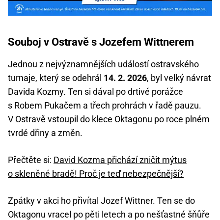
Souboj v Ostravě s Jozefem Wittnerem
Jednou z nejvýznamnějších událostí ostravského
turnaje, který se odehrál
14. 2. 2026
, byl velký návrat
Davida Kozmy. Ten si dával po drtivé porážce
s Robem Pukačem a třech prohrách v řadě pauzu.
V Ostravě vstoupil do klece Oktagonu po roce plném
tvrdé dřiny a změn.
Přečtěte si:
David Kozma přichází zničit mýtus
o skleněné bradě! Proč je teď nebezpečnější?
Zpátky v akci ho přivítal Jozef Wittner. Ten se do
Oktagonu vracel po pěti letech a po nešťastné šňůře