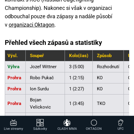
Championship). Nakonec si však v organizaci
odbouchal pouze dva zápasy a nadále působí
v
organizaci Oktagon
.
Přehled všech zápasů a statistiky
Výsl.
Soupeř
Kolo(čas)
Způsob
Ud
Výhra
Jozef Wittner
3 (5:00)
Rozhodnutí
Ok
Prohra
Robo Pukač
1 (2:15)
KO
Ok
Prohra
Ion Surdu
1 (2:27)
KO
Ok
Bojan
Prohra
1 (3:45)
TKO
Ok
Velickovic
Výhra
Alex Lohoré
3 (5:00)
Rozhodnutí
Ok
Výhra
Lukasz Siwiec
3 (5:00)
Rozhodnutí
Ok
Live streamy
Sázkovky
CLASH MMA
OKTAGON
UFC