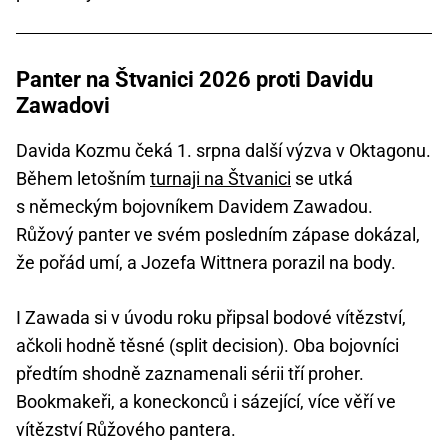
Panter na Štvanici 2026 proti Davidu
Zawadovi
Davida Kozmu čeká 1. srpna další výzva v Oktagonu.
Během letošním
turnaji na Štvanici
se utká
s německým bojovníkem Davidem Zawadou.
Růžový panter ve svém posledním zápase dokázal,
že pořád umí, a Jozefa Wittnera porazil na body.
I Zawada si v úvodu roku připsal bodové vítězství,
ačkoli hodně těsné (split decision). Oba bojovníci
předtím shodně zaznamenali sérii tří proher.
Bookmakeři, a koneckonců i sázející, více věří ve
vítězství Růžového pantera.