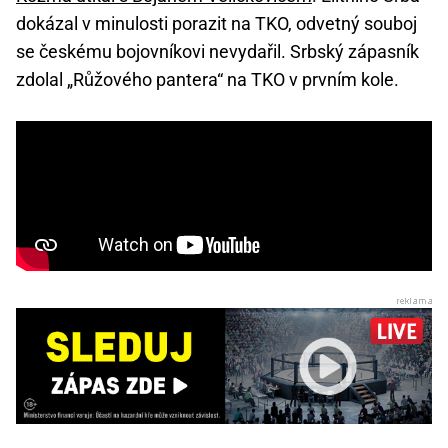
dokázal v minulosti porazit na TKO, odvetný souboj
se českému bojovníkovi nevydařil. Srbský zápasník
zdolal „Růžového pantera“ na TKO v prvním kole.