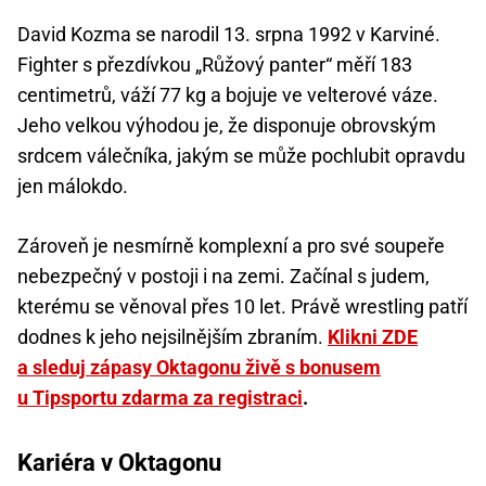
David Kozma se narodil 13. srpna 1992 v Karviné.
Fighter s přezdívkou „Růžový panter“ měří 183
centimetrů, váží 77 kg a bojuje ve velterové váze.
Jeho velkou výhodou je, že disponuje obrovským
srdcem válečníka, jakým se může pochlubit opravdu
jen málokdo.
Zároveň je nesmírně komplexní a pro své soupeře
nebezpečný v postoji i na zemi. Začínal s judem,
kterému se věnoval přes 10 let. Právě wrestling patří
dodnes k jeho nejsilnějším zbraním.
Klikni ZDE
a sleduj zápasy Oktagonu živě s bonusem
u Tipsportu zdarma za registraci
.
Kariéra v Oktagonu