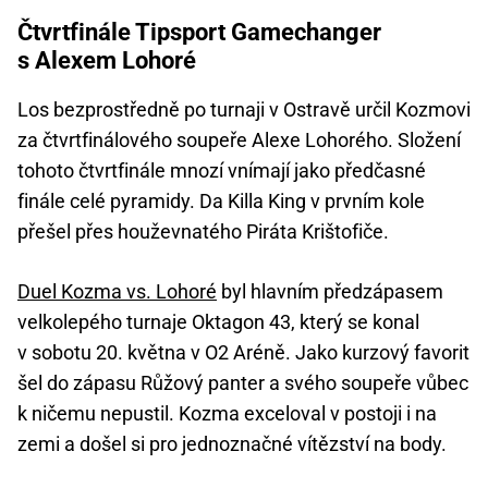
Čtvrtfinále Tipsport Gamechanger
s Alexem Lohoré
Los bezprostředně po turnaji v Ostravě určil Kozmovi
za čtvrtfinálového soupeře Alexe Lohorého. Složení
tohoto čtvrtfinále mnozí vnímají jako předčasné
finále celé pyramidy. Da Killa King v prvním kole
přešel přes houževnatého Piráta Krištofiče.
Duel Kozma vs. Lohoré
byl hlavním předzápasem
velkolepého turnaje Oktagon 43, který se konal
v sobotu 20. května v O2 Aréně. Jako kurzový favorit
šel do zápasu Růžový panter a svého soupeře vůbec
k ničemu nepustil. Kozma exceloval v postoji i na
zemi a došel si pro jednoznačné vítězství na body.