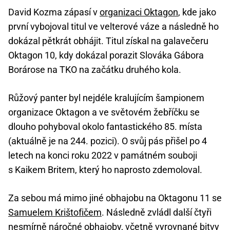
David Kozma zápasí v
organizaci Oktagon
, kde jako
první vybojoval titul ve velterové váze a následně ho
dokázal pětkrát obhájit. Titul získal na galavečeru
Oktagon 10, kdy dokázal porazit Slováka Gábora
Borárose na TKO na začátku druhého kola.
Růžový panter byl nejdéle kralujícím šampionem
organizace Oktagon a ve světovém žebříčku se
dlouho pohyboval okolo fantastického 85. místa
(aktuálně je na 244. pozici). O svůj pás přišel po 4
letech na konci roku 2022 v památném souboji
s Kaikem Britem, který ho naprosto zdemoloval.
Za sebou má mimo jiné obhajobu na Oktagonu 11 se
Samuelem Krištofičem
. Následně zvládl další čtyři
nesmírně náročné obhajoby, včetně vyrovnané bitvy