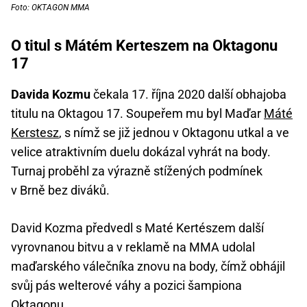
Foto: OKTAGON MMA
O titul s Mátém Kerteszem na Oktagonu
17
Davida Kozmu
čekala 17. října 2020 další obhajoba
titulu na Oktagou 17. Soupeřem mu byl Maďar
Máté
Kerstesz
, s nímž se již jednou v Oktagonu utkal a ve
velice atraktivním duelu dokázal vyhrát na body.
Turnaj proběhl za výrazně stížených podmínek
v Brně bez diváků.
David Kozma předvedl s Maté Kertészem další
vyrovnanou bitvu a v reklamě na MMA udolal
maďarského válečníka znovu na body, čímž obhájil
svůj pás welterové váhy a pozici šampiona
Oktagonu.