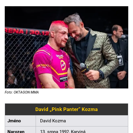
Foto: OKTAGON MMA
David „Pink Panter“ Kozma
Jméno
David Kozma
Narozen
13. srpna 1992, Karviná