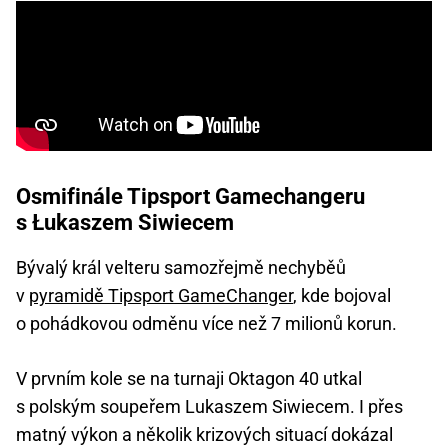
Osmifinále Tipsport Gamechangeru
s Łukaszem Siwiecem
Bývalý král velteru samozřejmě nechyběů
v
pyramidě Tipsport GameChanger
, kde bojoval
o pohádkovou odměnu více než 7 milionů korun.
V prvním kole se na turnaji Oktagon 40 utkal
s polským soupeřem Lukaszem Siwiecem. I přes
matný výkon a několik krizových situací dokázal