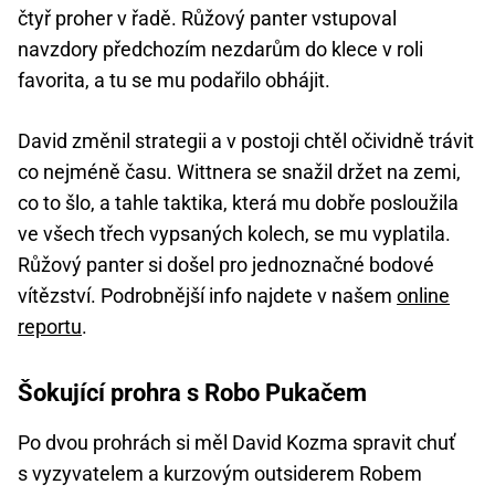
čtyř proher v řadě. Růžový panter vstupoval
navzdory předchozím nezdarům do klece v roli
favorita, a tu se mu podařilo obhájit.
David změnil strategii a v postoji chtěl očividně trávit
co nejméně času. Wittnera se snažil držet na zemi,
co to šlo, a tahle taktika, která mu dobře posloužila
ve všech třech vypsaných kolech, se mu vyplatila.
Růžový panter si došel pro jednoznačné bodové
vítězství. Podrobnější info najdete v našem
online
reportu
.
Šokující prohra s Robo Pukačem
Po dvou prohrách si měl David Kozma spravit chuť
s vyzyvatelem a kurzovým outsiderem Robem