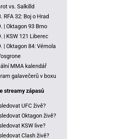
ot vs. Salkilld
8.
RFA 32: Boj o Hrad
. |
Oktagon 93 Brno
. |
KSW 121 Liberec
. |
Oktagon 84: Vémola
Vosgrone
ální MMA kalendář
ram galavečerů v boxu
e streamy zápasů
sledovat UFC živě?
sledovat Oktagon živě?
sledovat KSW live?
sledovat Clash živě?