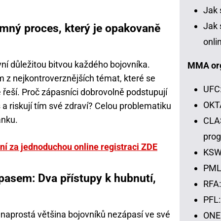
Jak 
Jak 
mný proces, který je opakovaně
onli
ní důležitou bitvou každého bojovníka.
MMA or
 z nejkontroverznějších témat, které se
UFC:
řeší. Proč zápasníci dobrovolně podstupují
OKTA
a riskují tím své zdraví? Celou problematiku
ánku.
CLAS
pro
ní za jednoduchou online registraci ZDE
KSW:
PML:
pasem: Dva přístupy k hubnutí,
RFA:
PFL:
že naprostá většina bojovníků nezápasí ve své
ONE 