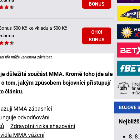
zdarma
BONUS
Bonus 500 Kč ke vkladu a 500 Kč
CHCI
zdarma
BONUS
dní hře může vzniknout závislost.
je důležitá součást MMA. Kromě toho jde ale
 o tom, jakým způsobem bojovníci přistupují
Hraj
fina
to článku.
může
BOJOVÉ S
hazují MMA zápasníci
funguje odvodňování
Nejbližš
ků
–
Zdravotní rizika shazování
avidla MMA vážení
8. 8.