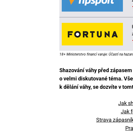
18+ Ministerstvo financí varuje: Účastí na hazar
Shazování váhy před zápasem 
o velmi diskutované téma. Vše
k dělání váhy, se dozvíte v tom
Jak s
Jak 
Strava zápasní
Pr