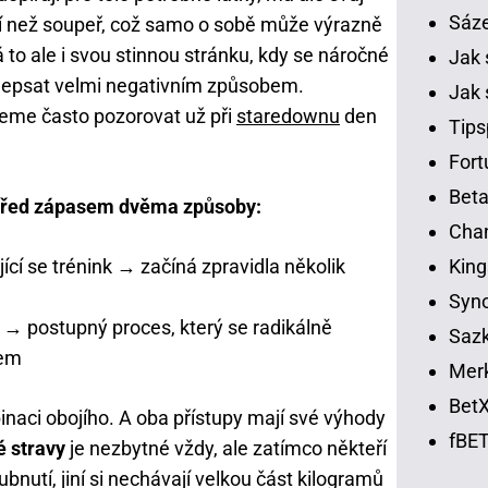
Sáz
ší než soupeř, což samo o sobě může výrazně
 to ale i svou stinnou stránku, kdy se náročné
Jak 
epsat velmi negativním způsobem.
Jak 
eme často pozorovat už při
staredownu
den
Tips
Fort
Beta
í před zápasem dvěma způsoby:
Chan
King
ící se trénink → začíná zpravidla několik
Syno
 → postupný proces, který se radikálně
Sazk
sem
Merk
BetX
aci obojího. A oba přístupy mají své výhody
fBET
 stravy
je nezbytné vždy, ale zatímco někteří
bnutí, jiní si nechávají velkou část kilogramů