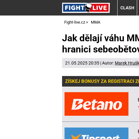
CLASH
Fight-live.cz
>
MMA
Jak dělají váhu M
hranici sebeoběto
21.05.2025 20:35 | Autor:
Marek Hruš
ZÍSKEJ BONUSY ZA REGISTRACI 