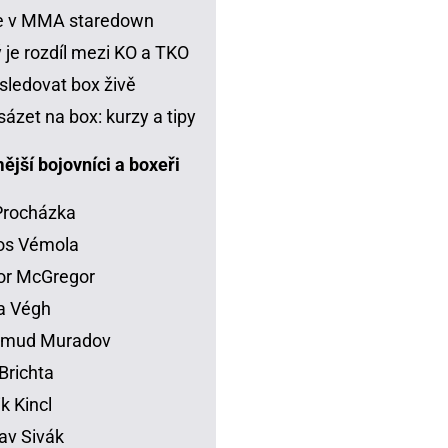
je v MMA staredown
 je rozdíl mezi KO a TKO
sledovat box živě
sázet na box: kurzy a tipy
jší bojovníci a boxeři
 Procházka
os Vémola
or McGregor
la Végh
mud Muradov
Brichta
ik Kincl
av Sivák