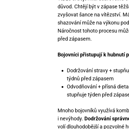
důvod. Chtějí být v zápase těž
zvyšovat šance na vítězství. Má
shazování může na výkonu pod
Náročnost tohoto procesu můž
před zápasem.
Bojovníci přistupují k hubnut
Dodržování stravy + stupňuj
týdnů před zápasem
Odvodňování + přísná dieta
stupňuje týden před zápa
Mnoho bojovníků využívá kombin
i nevýhody.
Dodržování správné
volí dlouhodobější a pozvolné hu