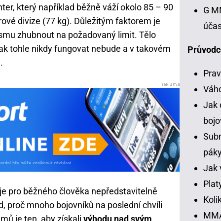
hter, který například běžně váží okolo 85 – 90
G MM
rové divize (77 kg). Důležitým faktorem je
účas
smu zhubnout na požadovaný limit. Tělo
nak tohle nikdy fungovat nebude a v takovém
Průvodc
.
Prav
Váh
Jak 
bojo
Subm
pák
Jak 
Plat
e pro běžného člověka nepředstavitelně
Koli
 proč mnoho bojovníků na poslední chvíli
MMA 
mů je ten, aby získali
výhodu nad svým