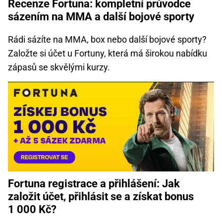
Recenze Fortuna: kompletní průvodce
sázením na MMA a další bojové sporty
Rádi sázíte na MMA, box nebo další bojové sporty?
Založte si účet u Fortuny, která má širokou nabídku
zápasů se skvělými kurzy.
Fortuna registrace a přihlášení: Jak
založit účet, přihlásit se a získat bonus
1 000 Kč?