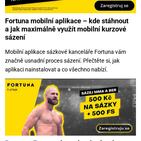
Fortuna mobilní aplikace – kde stáhnout
a jak maximálně využít mobilní kurzové
sázení
Mobilní aplikace sázkové kanceláře Fortuna vám
značně usnadní proces sázení. Přečtěte si, jak
aplikaci nainstalovat a co všechno nabízí.