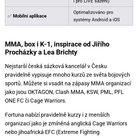
i pro LIVE sázení)
Optimalizováno pro
✅
Mobilní aplikace
systémy Android a iOS
MMA, box i K-1, inspirace od Jiřího
Procházky a Lea Brichty
Nejstarší česká sázková kancelář v Česku
pravidelně vypisuje mnoho kurzů ze světa bojových
sportů. Můžete si vsadit na zápasy MMA organizací
jako jsou OKTAGON, Clash MMA, KSW, PML, PFL
ONE FC či Cage Warriors.
Fortuna nabízí pravidelně kurzy i z menších
organizací jako je zmíněná anglická Cage Warriors
nebo jihoafrická EFC (Extreme Fighting