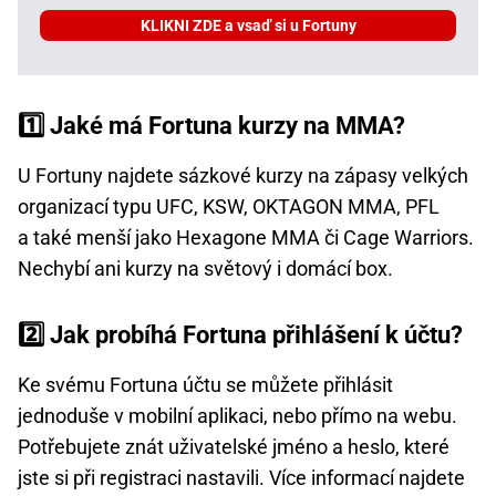
KLIKNI ZDE a vsaď si u Fortuny
1️⃣ Jaké má Fortuna kurzy na MMA?
U Fortuny najdete sázkové kurzy na zápasy velkých
organizací typu UFC, KSW, OKTAGON MMA, PFL
a také menší jako Hexagone MMA či Cage Warriors.
Nechybí ani kurzy na světový i domácí box.
2️⃣ Jak probíhá Fortuna přihlášení k účtu?
Ke svému Fortuna účtu se můžete přihlásit
jednoduše v mobilní aplikaci, nebo přímo na webu.
Potřebujete znát uživatelské jméno a heslo, které
jste si při registraci nastavili. Více informací najdete