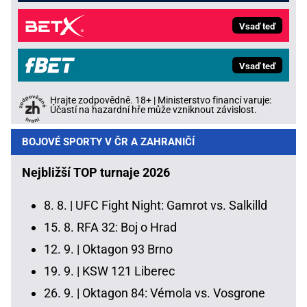
Vsaď teď
Vsaď teď
Hrajte zodpovědně. 18+ | Ministerstvo financí varuje:
Účastí na hazardní hře může vzniknout závislost.
BOJOVÉ SPORTY V ČR A ZAHRANIČÍ
Nejbližší TOP turnaje 2026
8. 8. |
UFC Fight Night: Gamrot vs. Salkilld
15. 8.
RFA 32: Boj o Hrad
12. 9. |
Oktagon 93 Brno
19. 9. |
KSW 121 Liberec
26. 9. |
Oktagon 84: Vémola vs. Vosgrone