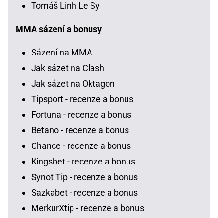
Tomáš Linh Le Sy
MMA sázení a bonusy
Sázení na MMA
Jak sázet na Clash
Jak sázet na Oktagon
Tipsport - recenze a bonus
Fortuna - recenze a bonus
Betano - recenze a bonus
Chance - recenze a bonus
Kingsbet - recenze a bonus
Synot Tip - recenze a bonus
Sazkabet - recenze a bonus
MerkurXtip - recenze a bonus