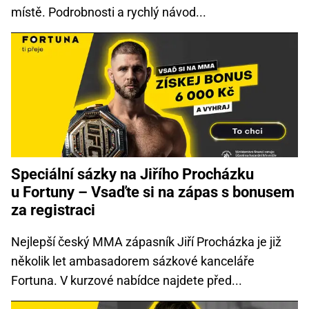
místě. Podrobnosti a rychlý návod...
Speciální sázky na Jiřího Procházku
u Fortuny – Vsaďte si na zápas s bonusem
za registraci
Nejlepší český MMA zápasník Jiří Procházka je již
několik let ambasadorem sázkové kanceláře
Fortuna. V kurzové nabídce najdete před...