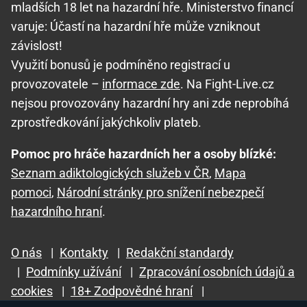
mladších 18 let na hazardní hře. Ministerstvo financí
varuje: Účastí na hazardní hře může vzniknout
závislost!
Využití bonusů je podmíněno registrací u
provozovatele –
informace zde
. Na Fight-Live.cz
nejsou provozovány hazardní hry ani zde neprobíhá
zprostředkování jakýchkoliv plateb.
Pomoc pro hráče hazardních her a osoby blízké:
Seznam adiktologických služeb v ČR
,
Mapa
pomoci
,
Národní stránky pro snížení nebezpečí
hazardního hraní
.
O nás
|
Kontakty
|
Redakční standardy
|
Podmínky užívání
|
Zpracování osobních údajů a
cookies
|
18+ Zodpovědné hraní
|