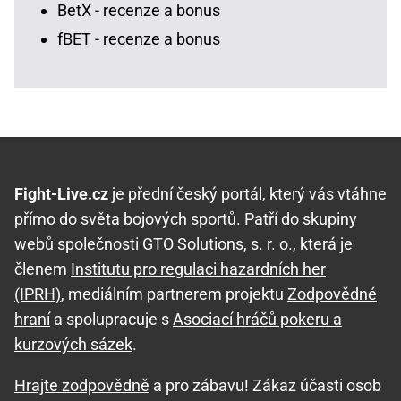
BetX - recenze a bonus
fBET - recenze a bonus
Fight-Live.cz
je přední český portál, který vás vtáhne
přímo do světa bojových sportů. Patří do skupiny
webů společnosti GTO Solutions, s. r. o., která je
členem
Institutu pro regulaci hazardních her
(IPRH)
, mediálním partnerem projektu
Zodpovědné
hraní
a spolupracuje s
Asociací hráčů pokeru a
kurzových sázek
.
Hrajte zodpovědně
a pro zábavu! Zákaz účasti osob