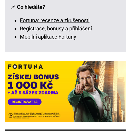
📌
Co hledáte?
Fortuna: recenze a zkušenosti
Registrace, bonusy a přihlášení
Mobilní aplikace Fortuny