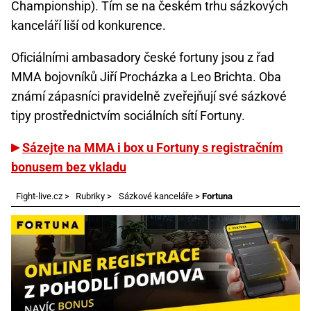
Championship). Tím se na českém trhu sázkových
kanceláří liší od konkurence.
Oficiálními ambasadory české fortuny jsou z řad
MMA bojovníků Jiří Procházka a Leo Brichta. Oba
známí zápasníci pravidelně zveřejňují své sázkové
tipy prostřednictvím sociálních sítí Fortuny.
Sázejte na MMA i box u Fortuny s registračním
bonusem bez vkladu
Fight-live.cz
>
Rubriky
>
Sázkové kanceláře
>
Fortuna