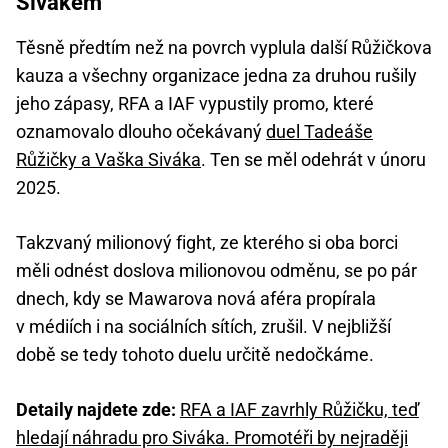
Sivákem
Těsně předtím než na povrch vyplula další Růžičkova
kauza a všechny organizace jedna za druhou rušily
jeho zápasy, RFA a IAF vypustily promo, které
oznamovalo dlouho očekávaný
duel Tadeáše
Růžičky a Vaška Siváka
. Ten se měl odehrát v únoru
2025.
Takzvaný milionový fight, ze kterého si oba borci
měli odnést doslova milionovou odměnu, se po pár
dnech, kdy se Mawarova nová aféra propírala
v médiích i na sociálních sítích, zrušil. V nejbližší
době se tedy tohoto duelu určitě nedočkáme.
Detaily najdete zde:
RFA a IAF zavrhly Růžičku, teď
hledají náhradu pro Siváka. Promotéři by nejraději