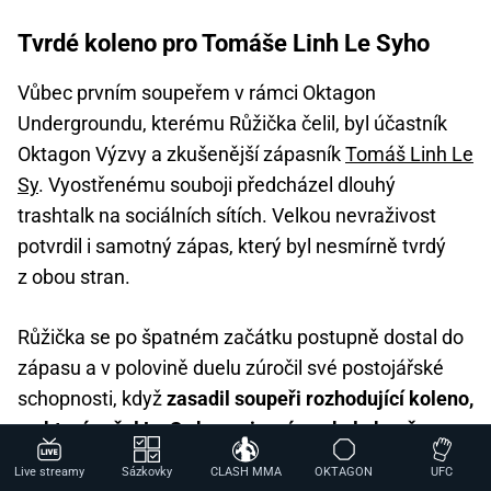
Tvrdé koleno pro Tomáše Linh Le Syho
Vůbec prvním soupeřem v rámci Oktagon
Undergroundu, kterému Růžička čelil, byl účastník
Oktagon Výzvy a zkušenější zápasník
Tomáš Linh Le
Sy
. Vyostřenému souboji předcházel dlouhý
trashtalk na sociálních sítích. Velkou nevraživost
potvrdil i samotný zápas, který byl nesmírně tvrdý
z obou stran.
Růžička se po špatném začátku postupně dostal do
zápasu a v polovině duelu zúročil své postojářské
schopnosti, když
zasadil soupeři rozhodující koleno,
po kterém šel Le Sy k zemi a zápas byl ukončen
.
Tento souboj zároveň odstartoval Růžičkovu velkou
Live streamy
Sázkovky
CLASH MMA
OKTAGON
UFC
jízdu k titulu, na které dále přešel přes Gubu, Dyka