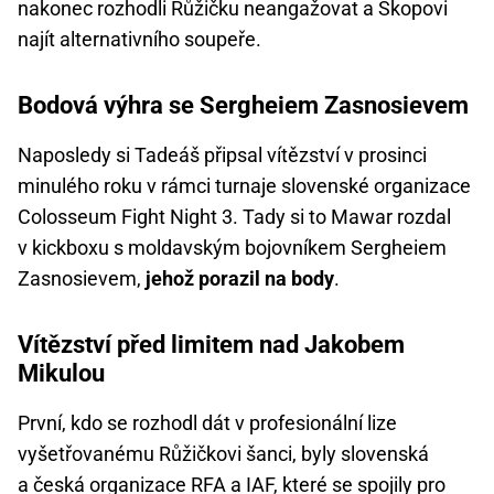
nakonec rozhodli Růžičku neangažovat a Škopovi
najít alternativního soupeře.
Bodová výhra se Sergheiem Zasnosievem
Naposledy si Tadeáš připsal vítězství v prosinci
minulého roku v rámci turnaje slovenské organizace
Colosseum Fight Night 3. Tady si to Mawar rozdal
v kickboxu s moldavským bojovníkem Sergheiem
Zasnosievem,
jehož porazil na body
.
Vítězství před limitem nad Jakobem
Mikulou
První, kdo se rozhodl dát v profesionální lize
vyšetřovanému Růžičkovi šanci, byly slovenská
a česká organizace RFA a IAF, které se spojily pro