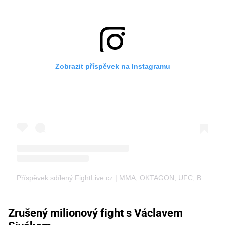
Zobrazit příspěvek na Instagramu
Příspěvek sdílený FightLive.cz | MMA, OKTAGON, UFC, BOX, K1 (@fightlive.cz)
Zrušený milionový fight s Václavem