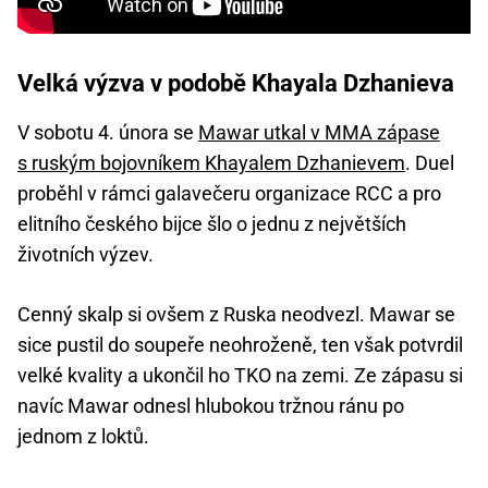
Velká výzva v podobě Khayala Dzhanieva
V sobotu 4. února se
Mawar utkal v MMA zápase
s ruským bojovníkem Khayalem Dzhanievem
. Duel
proběhl v rámci galavečeru organizace RCC a pro
elitního českého bijce šlo o jednu z největších
životních výzev.
Cenný skalp si ovšem z Ruska neodvezl. Mawar se
sice pustil do soupeře neohroženě, ten však potvrdil
velké kvality a ukončil ho TKO na zemi. Ze zápasu si
navíc Mawar odnesl hlubokou tržnou ránu po
jednom z loktů.