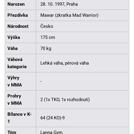
Narozen
28. 10. 1997, Praha
Přezdívka
Mawar (zkratka Mad Warrior)
Národnost
Česko
Výška
175 cm
Váha
70 kg
Váhová
Lehká váha, pérová váha
kategorie
Výhry
-
v MMA
Prohry
2 (1x TKO, 1x rozhodnutí)
v MMA
Bilance v K-
64 (24 KO)-9
1
Tým
Lanna Gym