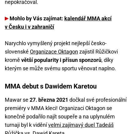
nepokračoval.
Mohlo by Vás zajímat:
kalendář MMA akcí
v Česku i v zahraničí
Narychlo vymyšlený projekt nejlepší česko-
slovenské
Organizace Oktagon
zajistil Růžičkovi
kromě
větší popularity i přísun sponzorů
, díky
kterým se může svému sportu věnovat naplno.
MMA debut s Dawidem Karetou
Mawar se
27. března 2021
dočkal své profesionální
premiéry v MMA kleci! Organizaci Oktagon se
konečně podařilo najít soupeře a na uplynulém
turnaji byl k vidění
velmi zajímavý duel Tadeáš
Růžička vs. Dawid Kareta
.