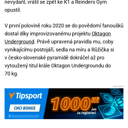
nevydařil, vrátil se zpět ke K1 a Reinders Gym
opustil.
V první polovině roku 2020 se do povědomí fanoušků
dostal díky improvizovanému projektu
Oktagon
Underground
. Právě upravená pravidla mu, coby
vynikajícímu postojáři, sedla na míru a Růžička si
v česko-slovenské pyramidě dokráčel až pro
vytoužený titul krále Oktagon Undergroundu do
70 kg.