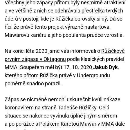
Všechny jeho zápasy přitom byly nesmírně atraktivní
a ve většině z nich se odehrávala přestřelka tvrdých
úderů v postoji, kde je Růžička obrovsky silný. Dá se
říci, že právě tento projekt výrazně nastartoval
Mawarovu kariéru a jeho popularita prudce vzrostla.
Na konci léta 2020 jsme vás informovali o
Růžičkově
prvním zápase v Oktagonu
podle klasických pravidel
MMA. Soupeřem měl být 17. 10. 2020
Jakub Dyk
,
kterého přitom Růžička právě v Undergroundu
poměrně snadno porazil.
Zápas se nicméně nemohl uskutečnit kvůli nákaze
koronavirem
na straně Tadeáše Růžičky. Celá
situace se nakonec vyvinula úplně jiným směrem
a po porážce s Polákem Karetou Mawar v MMA dále