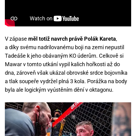
V zápase
měl totiž navrch právě Polák Kareta
,
a díky svému nadrilovanému boji na zemi nepustil
Tadeáše k jeho obávaným KO úderům. Celkově si
Mawar v tomto utkání vypil kalich hořkosti až do
dna, zároveň však ukázal obrovské srdce bojovníka
a tlak soupeře vydržel plná 3 kola. Porážka na body
byla ale logickým vyústěním dění v oktagonu.