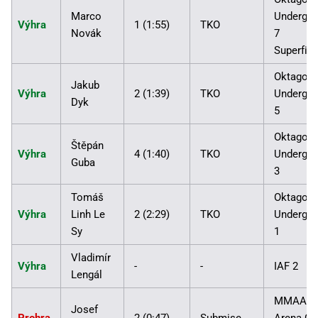
Marco
Undergro
Výhra
1 (1:55)
TKO
Novák
7
Superfiná
Oktagon
Jakub
Výhra
2 (1:39)
TKO
Undergro
Dyk
5
Oktagon
Štěpán
Výhra
4 (1:40)
TKO
Undergro
Guba
3
Tomáš
Oktagon
Výhra
Linh Le
2 (2:29)
TKO
Undergro
Sy
1
Vladimír
Výhra
-
-
IAF 2
Lengál
MMAA
Josef
Prohra
2 (0:47)
Submise
Arena Cu