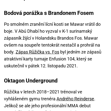
Bodová porážka s Brandonem Fosem
Po smolném zranění lícní kosti se Mawar vrátil do
boje. V Abú Dhabí ho vyzval v K-1 surinamský
zápasník žijící v Holandsku Brandos Fos. Mawar
ovšem na soupeře tentokrát nestačil a prohrál na
body.
Zápas Růžička vs. Fos
byl jedním ze zápasů
atraktivní karty turnaje Enfusion 104, který se
uskutečnil v pátek 12. listopadu 2021.
Oktagon Underground
Růžička v letech 2018–2021 trénoval ve
vyhlášeném gymu trenéra
Andrého Reinderse
.
Jelikož se ale jeho profesionální MMA debut