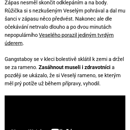
Zápas nesměl skončit odklepáním a na body.
Růžička si s nezkušeným Veselým pohrával a dal mu
šanci v zápasu něco předvést. Nakonec ale dle
očekávání netrvalo dlouho a po dvou minutách
nepopulárního
Veselého porazil jediným tvrdým
úderem
.
Gangstaboy se v kleci bolestivě sklátil k zemi a držel
se za rameno.
Zasáhnout museli i zdravotníci
a
později se ukázalo, že si Veselý rameno, se kterým
měl prý potíže už během přípravy, vyhodil.