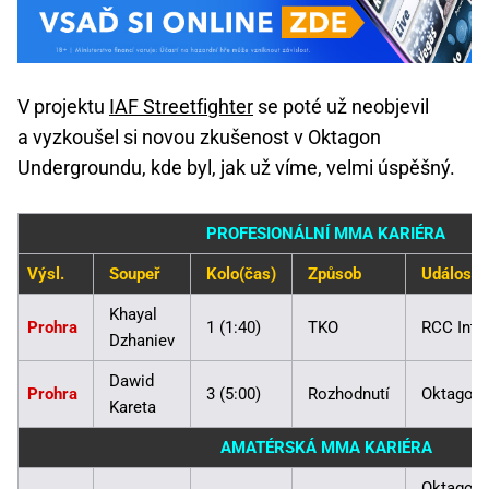
V projektu
IAF Streetfighter
se poté už neobjevil
a vyzkoušel si novou zkušenost v Oktagon
Undergroundu, kde byl, jak už víme, velmi úspěšný.
PROFESIONÁLNÍ MMA KARIÉRA
Výsl.
Soupeř
Kolo(čas)
Způsob
Událost
Khayal
Prohra
1 (1:40)
TKO
RCC Intr
Dzhaniev
Dawid
Prohra
3 (5:00)
Rozhodnutí
Oktagon 
Kareta
AMATÉRSKÁ MMA KARIÉRA
Oktagon