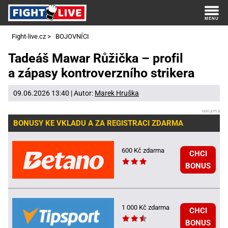
Fight-live.cz
>
BOJOVNÍCI
Tadeáš Mawar Růžička – profil
a zápasy kontroverzního strikera
09.06.2026 13:40 | Autor:
Marek Hruška
BONUSY KE VKLADU A ZA REGISTRACI ZDARMA
600 Kč zdarma
CHCI
BONUS
1 000 Kč zdarma
CHCI
BONUS