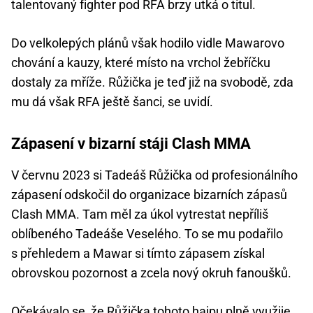
talentovaný fighter pod RFA brzy utká o titul.
Do velkolepých plánů však hodilo vidle Mawarovo
chování a kauzy, které místo na vrchol žebříčku
dostaly za mříže. Růžička je teď již na svobodě, zda
mu dá však RFA ještě šanci, se uvidí.
Zápasení v bizarní stáji Clash MMA
V červnu 2023 si Tadeáš Růžička od profesionálního
zápasení odskočil do organizace bizarních zápasů
Clash MMA. Tam měl za úkol vytrestat nepříliš
oblíbeného Tadeáše Veselého. To se mu podařilo
s přehledem a Mawar si tímto zápasem získal
obrovskou pozornost a zcela nový okruh fanoušků.
Očekávalo se, že Růžička tohoto hajpu plně využije