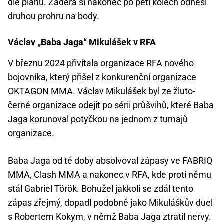
dle plánu. Záděra si nakonec po pěti kolech odnesl
druhou prohru na body.
Václav „Baba Jaga“ Mikulášek v RFA
V březnu 2024 přivítala organizace RFA nového
bojovníka, který přišel z konkurenční organizace
OKTAGON MMA.
Václav Mikulášek
byl ze žluto-
černé organizace odejit po sérii průšvihů, které Baba
Jaga korunoval potyčkou na jednom z turnajů
organizace.
Baba Jaga od té doby absolvoval zápasy ve FABRIQ
MMA, Clash MMA a nakonec v RFA, kde proti němu
stál Gabriel Török. Bohužel jakkoli se zdál tento
zápas zřejmý, dopadl podobně jako Mikuláškův duel
s Robertem Kokym, v němž Baba Jaga ztratil nervy.