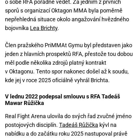
o sobě RFA pořádně vědět. Za jedním z prvních
sporů s organizací Oktagon MMA byla poměrně
nepřehledná situace okolo angažování hvězdného
bojovníka
Lea Brichty
.
Člen pražského PriMMAt Gymu byl představen jako
jeden z hlavních prospektů RFA, přestože tou dobou
měl podle několika zdrojů platný kontrakt
v Oktagonu. Tento spor nakonec došel až k soudu,
kde jej v roce 2025 oficiálně vyhrál Brichta.
V lednu 2022 podepsal smlouvu s RFA Tadeáš
Mawar Růžička
Real Fight Arena ulovila do svých řad zvučné jméno
postojových disciplín.
Tadeáš Růžička
kývl na
nabídku a do začátku roku 2025 nastupoval právě