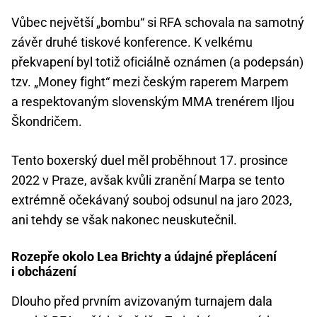
Vůbec největší „bombu“ si RFA schovala na samotný
závěr druhé tiskové konference. K velkému
překvapení byl totiž oficiálně oznámen (a podepsán)
tzv. „Money fight“ mezi českým raperem Marpem
a respektovaným slovenským MMA trenérem Iljou
Škondričem.
Tento boxerský duel měl proběhnout 17. prosince
2022 v Praze, avšak kvůli zranění Marpa se tento
extrémně očekávaný souboj odsunul na jaro 2023,
ani tehdy se však nakonec neuskutečnil.
Rozepře okolo Lea Brichty a údajné přeplácení
i obcházení
Dlouho před prvním avizovaným turnajem dala