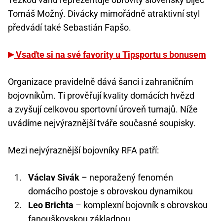
Tomáš Možný. Divácky mimořádně atraktivní styl
předvádí také Sebastián Fapšo.
Vsaďte si na své favority u Tipsportu s bonusem
Organizace pravidelně dává šanci i zahraničním
bojovníkům. Ti prověřují kvality domácích hvězd
a zvyšují celkovou sportovní úroveň turnajů. Níže
uvádíme nejvýraznější tváře současné soupisky.
Mezi nejvýraznější bojovníky RFA patří:
Václav Sivák
– neporažený fenomén
domácího postoje s obrovskou dynamikou
Leo Brichta
– komplexní bojovník s obrovskou
fanouškovskou základnou