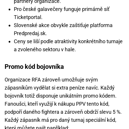
partnery organizace.
Pro české galavečery funguje primárně síť
Ticketportal.
Slovenské akce obvykle zaštiťuje platforma
Predpredaj.sk.
Ceny se liší podle atraktivity konkrétního turnaje
a zvoleného sektoru v hale.
Promo kód bojovníka
Organizace RFA zároveň umožňuje svým
zápasníkům vydělat si extra peníze navíc. Každý
bojovník totiž disponuje unikátním promo kódem.
Fanoušci, kteří využijí k nákupu PPV tento kód,
podpoří daného fightera a zároveň obdrží slevu 5 %.
Každý zápasník má pro daný turnaj speciální kód,
který můžete najít například: