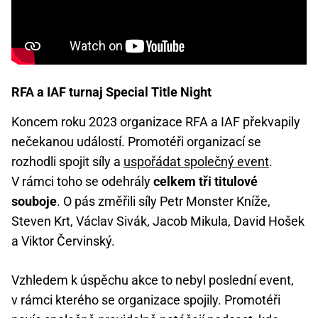
RFA a IAF turnaj Special Title Night
Koncem roku 2023 organizace RFA a IAF překvapily
nečekanou událostí. Promotéři organizací se
rozhodli spojit síly a
uspořádat společný event
.
V rámci toho se odehrály
celkem tři titulové
souboje
. O pás změřili síly Petr Monster Kníže,
Steven Krt, Václav Sivák, Jacob Mikula, David Hošek
a Viktor Červinský.
Vzhledem k úspěchu akce to nebyl poslední event,
v rámci kterého se organizace spojily. Promotéři