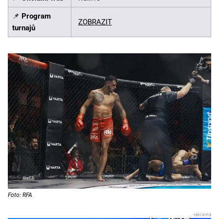
📌
Program
ZOBRAZIT
turnajů
Foto: RFA