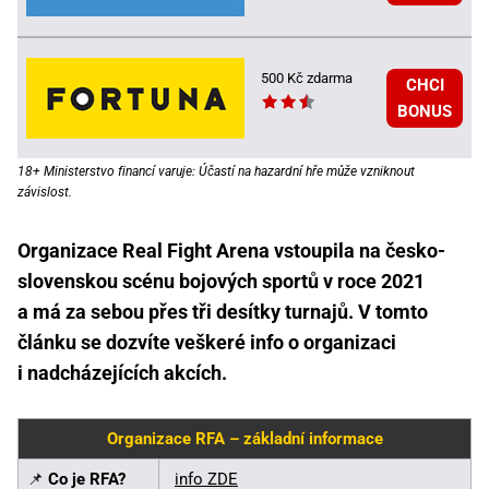
500 Kč zdarma
CHCI
BONUS
18+ Ministerstvo financí varuje: Účastí na hazardní hře může vzniknout
závislost.
Organizace Real Fight Arena vstoupila na česko-
slovenskou scénu bojových sportů v roce 2021
a má za sebou přes tři desítky turnajů. V tomto
článku se dozvíte veškeré info o organizaci
i nadcházejících akcích.
Organizace RFA – základní informace
📌
Co je RFA?
info ZDE