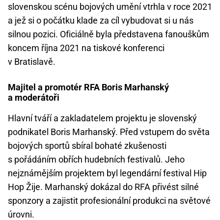
slovenskou scénu bojových umění vtrhla v roce 2021
a jež si o počátku klade za cíl vybudovat si u nás
silnou pozici. Oficiálně byla představena fanouškům
koncem října 2021 na tiskové konferenci
v Bratislavě.
Majitel a promotér RFA Boris Marhanský
a moderátoři
Hlavní tváří a zakladatelem projektu je slovenský
podnikatel Boris Marhanský. Před vstupem do světa
bojových sportů sbíral bohaté zkušenosti
s pořádáním obřích hudebních festivalů. Jeho
nejznámějším projektem byl legendární festival Hip
Hop Žije. Marhanský dokázal do RFA přivést silné
sponzory a zajistit profesionální produkci na světové
úrovni.