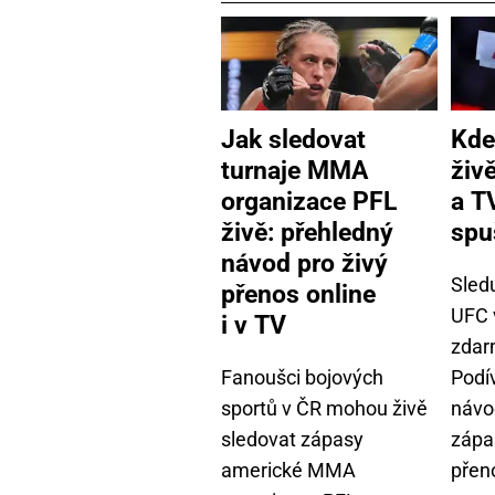
Jak sledovat
Kde
turnaje MMA
živ
organizace PFL
a T
živě: přehledný
spu
návod pro živý
Sled
přenos online
UFC 
i v TV
zdar
Fanoušci bojových
Podí
sportů v ČR mohou živě
návo
sledovat zápasy
zápa
americké MMA
přeno