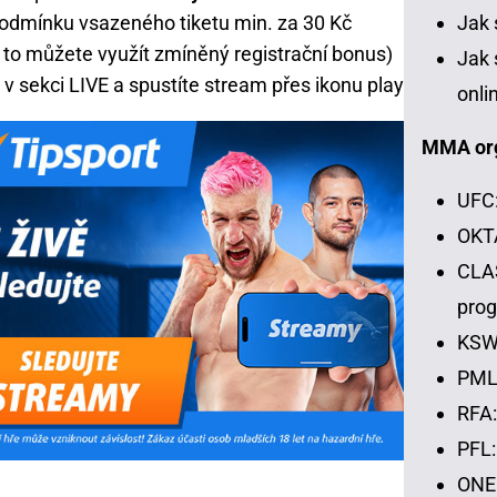
podmínku vsazeného tiketu min. za 30 Kč
Jak 
 to můžete využít zmíněný registrační bonus)
Jak 
v sekci LIVE a spustíte stream přes ikonu play
onli
MMA or
UFC:
OKTA
CLAS
pro
KSW:
PML:
RFA:
PFL:
ONE 