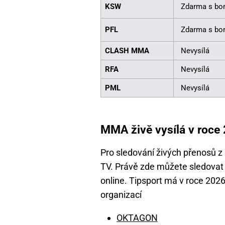
KSW
Zdarma s bon
PFL
Zdarma s bon
CLASH MMA
Nevysílá
RFA
Nevysílá
PML
Nevysílá
MMA živě vysílá v roce
Pro sledování živých přenosů z 
TV. Právě zde můžete sledovat
online. Tipsport má v roce 2026 
organizací
OKTAGON