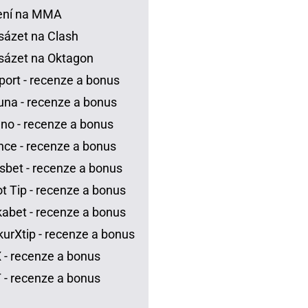
ení na MMA
sázet na Clash
sázet na Oktagon
port - recenze a bonus
una - recenze a bonus
no - recenze a bonus
ce - recenze a bonus
sbet - recenze a bonus
t Tip - recenze a bonus
abet - recenze a bonus
urXtip - recenze a bonus
 - recenze a bonus
 - recenze a bonus