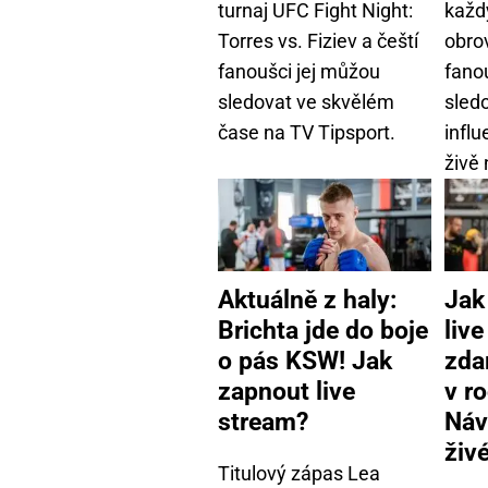
turnaj UFC Fight Night:
každ
Torres vs. Fiziev a čeští
obro
fanoušci jej můžou
fano
sledovat ve skvělém
sled
čase na TV Tipsport.
influ
živě 
Aktuálně z haly:
Jak
Brichta jde do boje
liv
o pás KSW! Jak
zda
zapnout live
v r
stream?
Náv
živ
Titulový zápas Lea