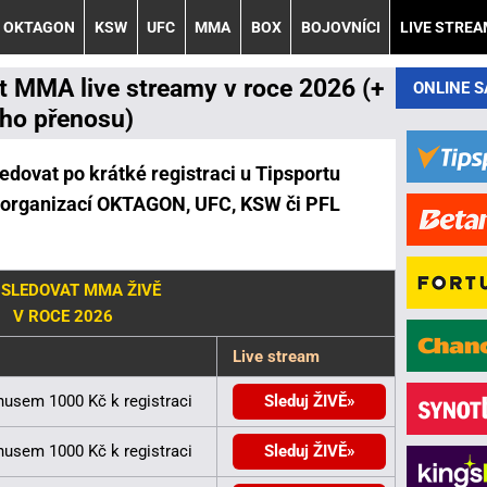
OKTAGON
KSW
UFC
MMA
BOX
BOJOVNÍCI
LIVE STRE
 MMA live streamy v roce 2026 (+
ONLINE 
ého přenosu)
dovat po krátké registraci u Tipsportu
y organizací OKTAGON, UFC, KSW či PFL
 SLEDOVAT MMA ŽIVĚ
V ROCE 2026
Live stream
usem 1000 Kč k registraci
Sleduj ŽIVĚ
usem 1000 Kč k registraci
Sleduj ŽIVĚ