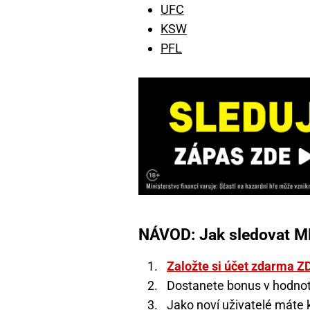
UFC
KSW
PFL
NÁVOD: Jak sledovat MM
Založte si účet zdarma Z
Dostanete bonus v hodno
Jako noví uživatelé máte 