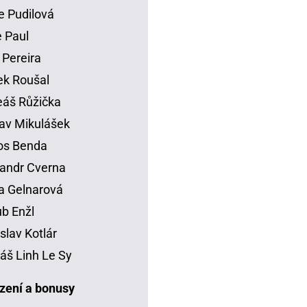
e Pudilová
 Paul
 Pereira
k Roušal
áš Růžička
av Mikulášek
os Benda
andr Cverna
a Gelnarová
b Enžl
slav Kotlár
š Linh Le Sy
ení a bonusy