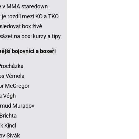
je v MMA staredown
 je rozdíl mezi KO a TKO
sledovat box živě
sázet na box: kurzy a tipy
jší bojovníci a boxeři
 Procházka
os Vémola
or McGregor
la Végh
mud Muradov
Brichta
ik Kincl
av Sivák