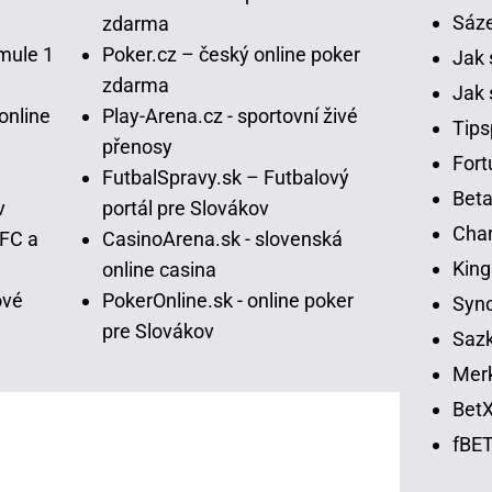
Sáz
zdarma
mule 1
Poker.cz – český online poker
Jak 
zdarma
Jak 
online
Play-Arena.cz - sportovní živé
Tips
přenosy
Fort
FutbalSpravy.sk – Futbalový
Beta
v
portál pre Slovákov
Chan
UFC a
CasinoArena.sk - slovenská
King
online casina
ové
PokerOnline.sk - online poker
Syno
pre Slovákov
Sazk
Merk
BetX
fBET