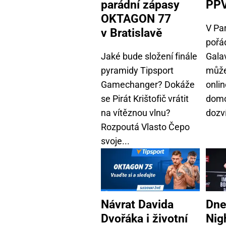
parádní zápasy
PPV
OKTAGON 77
V Pa
v Bratislavě
pořá
Jaké bude složení finále
Gala
pyramidy Tipsport
může
Gamechanger? Dokáže
onlin
se Pirát Krištofič vrátit
domo
na vítěznou vlnu?
dozví
Rozpoutá Vlasto Čepo
svoje...
Návrat Davida
Dne
Dvořáka i životní
Nigh