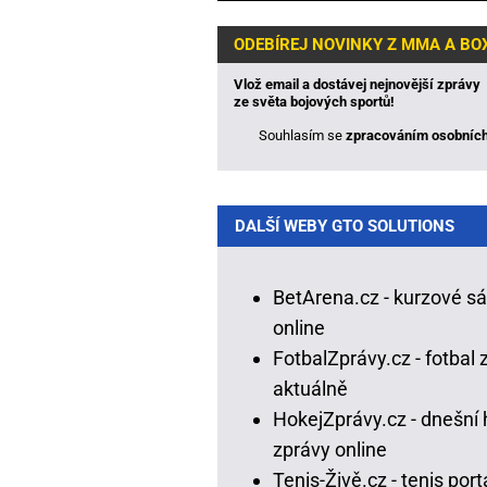
ODEBÍREJ NOVINKY Z MMA A BO
Vlož email a dostávej nejnovější zprávy
ze světa bojových sportů!
Souhlasím se
zpracováním osobních
DALŠÍ WEBY GTO SOLUTIONS
BetArena.cz - kurzové s
online
FotbalZprávy.cz - fotbal 
aktuálně
HokejZprávy.cz - dnešní 
zprávy online
Tenis-Živě.cz - tenis portá