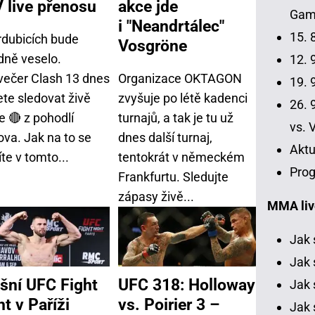
 live přenosu
akce jde
Gamr
i "Neandrtálec"
15. 
rdubicích bude
Vosgröne
dně veselo.
12. 9
večer Clash 13 dnes
Organizace OKTAGON
19. 9
te sledovat živě
zvyšuje po létě kadenci
26. 9
e 🔴 z pohodlí
turnajů, a tak je tu už
vs. 
va. Jak na to se
dnes další turnaj,
Aktu
te v tomto...
tentokrát v německém
Prog
Frankfurtu. Sledujte
zápasy živě...
MMA liv
Jak 
Jak 
šní UFC Fight
UFC 318: Holloway
Jak 
t v Paříži
vs. Poirier 3 –
Jak 