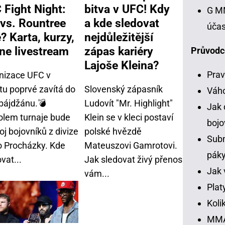
 Fight Night:
bitva v UFC! Kdy
G MM
l vs. Rountree
a kde sledovat
účas
? Karta, kurzy,
nejdůležitější
ine livestream
zápas kariéry
Průvodc
Lajoše Kleina?
Prav
nizace UFC v
tu poprvé zavítá do
Slovenský zápasník
Váh
bájdžánu.💣
Ludovít "Mr. Highlight"
Jak 
olem turnaje bude
Klein se v kleci postaví
bojo
j bojovníků z divize
polské hvězdě
Subm
ho Procházky. Kde
Mateuszovi Gamrotovi.
pák
vat...
Jak sledovat živý přenos
Jak 
vám...
Plat
Koli
MMA 