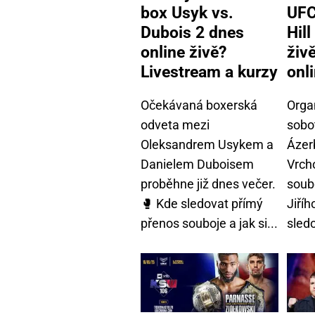
box Usyk vs.
UFC
Dubois 2 dnes
Hil
online živě?
živě
Livestream a kurzy
onl
Očekávaná boxerská
Orga
odveta mezi
sobo
Oleksandrem Usykem a
Ázer
Danielem Duboisem
Vrch
proběhne již dnes večer.
soubo
🥊 Kde sledovat přímý
Jiří
přenos souboje a jak si...
sledo