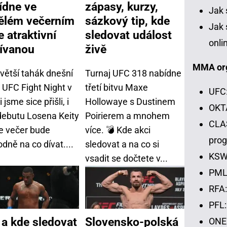
ídne ve
zápasy, kurzy,
Jak 
ělém večerním
sázkový tip, kde
Jak 
e atraktivní
sledovat událost
onli
ívanou
živě
MMA or
větší tahák dnešní
Turnaj UFC 318 nabídne
 UFC Fight Night v
třetí bitvu Maxe
UFC:
i jsme sice přišli, i
Hollowaye s Dustinem
OKTA
debutu Losena Keity
Poirierem a mnohem
CLAS
le večer bude
více. 💣 Kde akci
pro
dně na co dívat....
sledovat a na co si
KSW:
vsadit se dočtete v...
PML:
RFA:
PFL:
 a kde sledovat
Slovensko-polská
ONE 