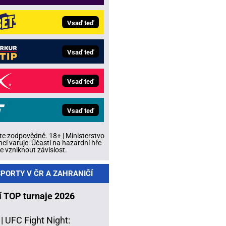
Vsaď teď
Vsaď teď
Vsaď teď
Vsaď teď
te zodpovědně. 18+ | Ministerstvo
ncí varuje: Účastí na hazardní hře
 vzniknout závislost.
PORTY V ČR A ZAHRANIČÍ
í TOP turnaje 2026
 |
UFC Fight Night: