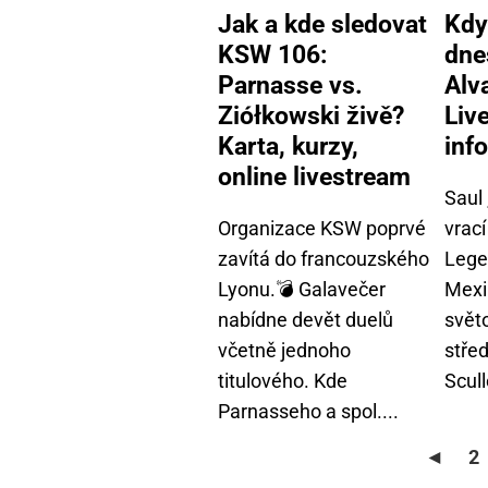
Jak a kde sledovat
Kdy
KSW 106:
dne
Parnasse vs.
Alv
Ziółkowski živě?
Liv
Karta, kurzy,
info
online livestream
Saul
Organizace KSW poprvé
vrací
zavítá do francouzského
Lege
Lyonu.💣 Galavečer
Mexi
nabídne devět duelů
světo
včetně jednoho
stře
titulového. Kde
Scull
Parnasseho a spol....
◄
2