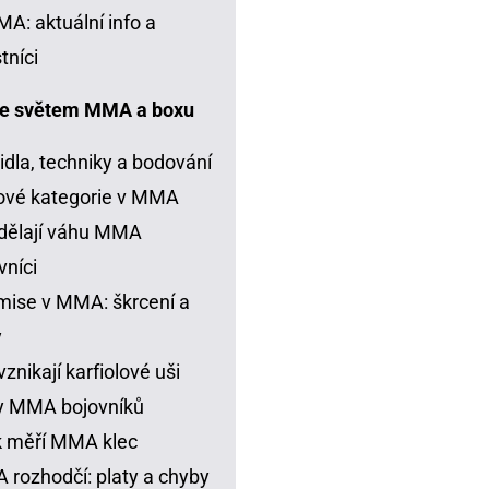
A: aktuální info a
tníci
e světem MMA a boxu
idla, techniky a bodování
ové kategorie v MMA
dělají váhu MMA
vníci
ise v MMA: škrcení a
y
vznikají karfiolové uši
y MMA bojovníků
k měří MMA klec
rozhodčí: platy a chyby