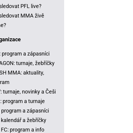
sledovat PFL live?
sledovat MMA živě
ne?
ganizace
 program a zápasníci
GON: turnaje, žebříčky
H MMA: aktuality,
gram
 turnaje, novinky a Češi
 program a turnaje
 program a zápasníci
 kalendář a žebříčky
FC: program a info