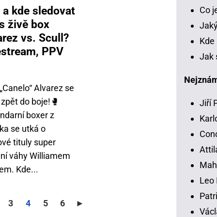
 a kde sledovat
Co 
s živě box
Jaký
arez vs. Scull?
Kde 
estream, PPV
Jak 
Nejznámě
 „Canelo“ Alvarez se
 zpět do boje!🥊
Jiří
ndarní boxer z
Karl
ka se utká o
Con
vé tituly super
Atti
dní váhy Williamem
Mah
em. Kde...
Leo 
Patr
3
4
5
6
►
Václ