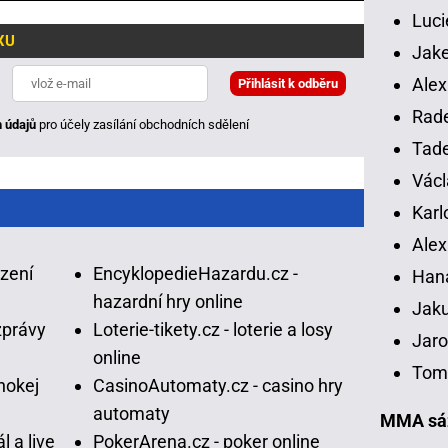
Luci
XU
Jake
Alex
Rade
 údajů
pro účely zasílání obchodních sdělení
Tade
Václ
Karl
Alex
ázení
EncyklopedieHazardu.cz -
Han
hazardní hry online
Jaku
zprávy
Loterie-tikety.cz - loterie a losy
Jaro
online
Tomá
hokej
CasinoAutomaty.cz - casino hry
automaty
MMA sáz
l a live
PokerArena.cz - poker online