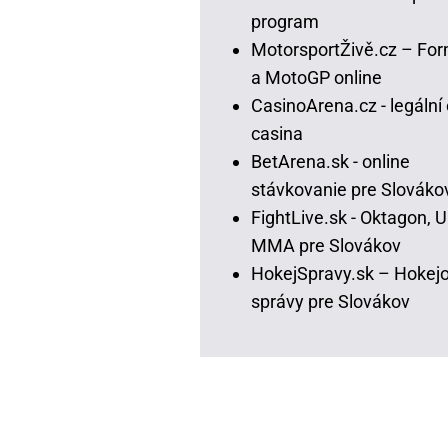
program
MotorsportŽivě.cz – For
a MotoGP online
CasinoArena.cz - legální 
casina
BetArena.sk - online
stávkovanie pre Slováko
FightLive.sk - Oktagon, 
MMA pre Slovákov
HokejSpravy.sk – Hokej
správy pre Slovákov