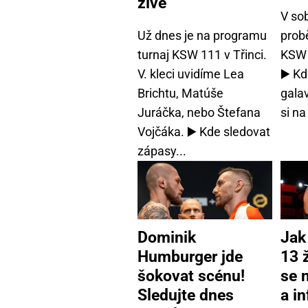
živě
V so
Už dnes je na programu
probě
turnaj KSW 111 v Třinci.
KSW 
V. kleci uvidíme Lea
▶️ K
Brichtu, Matúše
galav
Juráčka, nebo Štefana
si na
Vojčáka. ▶️ Kde sledovat
zápasy...
Dominik
Jak
Humburger jde
13 
šokovat scénu!
se 
Sledujte dnes
a i