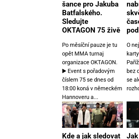
šance pro Jakuba
nab
Batfalského.
skv
Sledujte
čas
OKTAGON 75 živě
pod
Po měsíční pauze je tu
O nej
opět MMA turnaj
karty
organizace OKTAGON.
Paříž
▶️ Event s pořadovým
bez 
číslem 75 se dnes od
se a
18:00 koná v německém
rozho
Hannoveru a...
Kde a jak sledovat
Jak