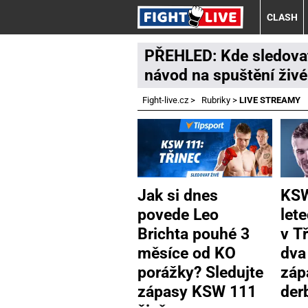
CLASH
PŘEHLED: Kde sledovat
návod na spuštění živ
Fight-live.cz
>
Rubriky
>
LIVE STREAMY
Jak si dnes
KSW
povede Leo
let
Brichta pouhé 3
v Tř
měsíce od KO
dva
porážky? Sledujte
záp
zápasy KSW 111
der