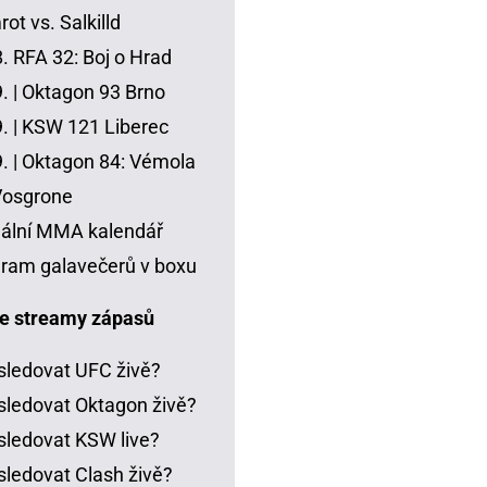
ot vs. Salkilld
8.
RFA 32: Boj o Hrad
. |
Oktagon 93 Brno
. |
KSW 121 Liberec
. |
Oktagon 84: Vémola
Vosgrone
ální MMA kalendář
ram galavečerů v boxu
e streamy zápasů
sledovat UFC živě?
sledovat Oktagon živě?
sledovat KSW live?
sledovat Clash živě?