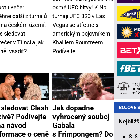
botu večer
osmé UFC bitvy! ⚡️ Na
hne další z turnajů
turnaji UFC 320 v Las
na českém území.
Vegas se střetne s
de sledovat
americkým bojovníkem
ečer v Třinci a jak
Khalilem Rountreem.
 něj vsadit?
Podívejte...
Hraj
fina
může
 sledovat Clash
Jak dopadne
BOJOVÉ S
živě? Podívejte
vyhrocený souboj
Nejbližš
na návod
Gabala
nformace o ceně
s Frimpongem? Do
8. 8.