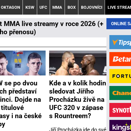
OKTAGON
KSW
UFC
MMA
BOX
BOJOVNÍCI
LIVE STRE
 MMA live streamy v roce 2026 (+
ONLINE 
ého přenosu)
 se po dvou
Kde a v kolik hodin
ech představí
sledovat Jiřího
inci. Dojde na
Procházku živě na
 titulové
UFC 320 v zápase
asy i na české
s Rountreem?
by
Jiří Procházka jde do své