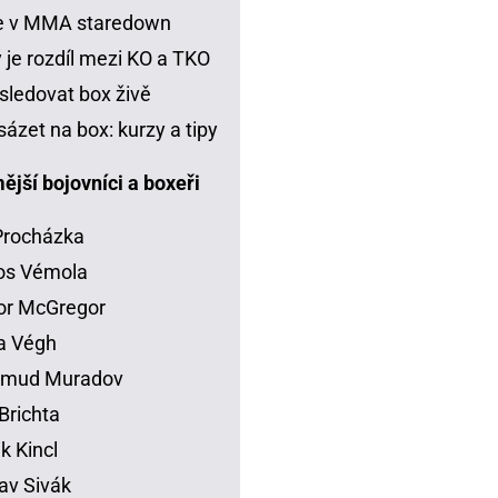
je v MMA staredown
 je rozdíl mezi KO a TKO
sledovat box živě
sázet na box: kurzy a tipy
jší bojovníci a boxeři
 Procházka
os Vémola
or McGregor
la Végh
mud Muradov
Brichta
ik Kincl
av Sivák