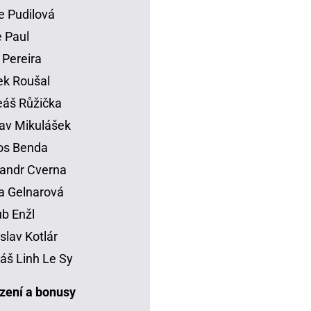
e Pudilová
 Paul
 Pereira
k Roušal
áš Růžička
av Mikulášek
os Benda
andr Cverna
a Gelnarová
b Enžl
slav Kotlár
š Linh Le Sy
ení a bonusy