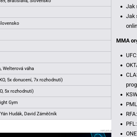
989, Bratislava, Slovensko
Jak 
Jak 
 Slovensko
onli
MMA or
UFC:
OKTA
a, Welterová váha
CLAS
KO, 5x donucení, 7x rozhodnutí)
pro
, 5x rozhodnutí)
KSW:
ight Gym
PML:
RFA:
, Yán Hudák, David Záměčník
PFL:
ONE 