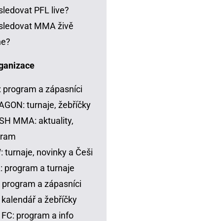
sledovat PFL live?
sledovat MMA živě
ne?
ganizace
 program a zápasníci
GON: turnaje, žebříčky
H MMA: aktuality,
gram
 turnaje, novinky a Češi
 program a turnaje
 program a zápasníci
 kalendář a žebříčky
FC: program a info