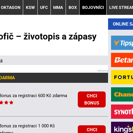
OKTAGON
KSW
UFC
MMA
BOX
BOJOVNÍCI
LIVE STRE
ONLINE 
ofič – životopis a zápasy
ka
ZDARMA
Bonus za registraci 600 Kč zdarma
CHCI
BONUS
Bonus za registraci 1 000 Kč
CHCI