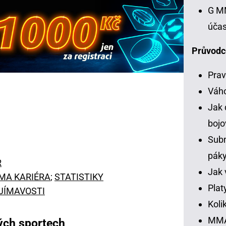
G MM
účas
Průvodc
Prav
Váh
Jak 
bojo
Subm
pák
R
Jak 
MA KARIÉRA
;
STATISTIKY
Plat
JÍMAVOSTI
Koli
MMA 
ých sportech