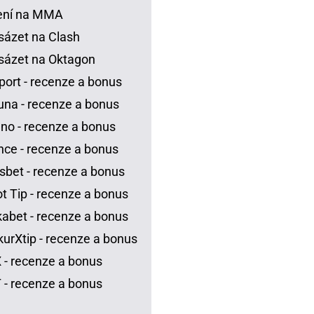
ení na MMA
sázet na Clash
sázet na Oktagon
port - recenze a bonus
una - recenze a bonus
no - recenze a bonus
ce - recenze a bonus
sbet - recenze a bonus
t Tip - recenze a bonus
abet - recenze a bonus
urXtip - recenze a bonus
 - recenze a bonus
 - recenze a bonus