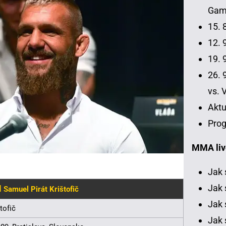
Gamr
15. 
12. 9
19. 9
26. 9
vs. 
Aktu
Prog
MMA liv
Jak 
Jak 
l
Samuel Pirát Krištofič
Jak 
tofič
Jak 