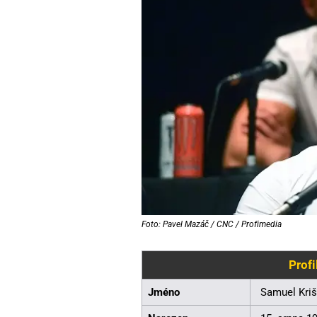
Foto: Pavel Mazáč / CNC / Profimedia
Profi
Jméno
Samuel Kriš