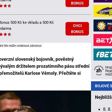
zdarma
BONUS
Bonus 500 Kč ke vkladu a 500 Kč
CHCI
zdarma
BONUS
dní hře může vzniknout závislost.
roverzní slovenský bojovník, pověstný
ývalým držitelem prozatímního pásu střední
Hraj
fina
přemožitelů Karlose Vémoly. Přečtěte si
může
BOJOVÉ S
Nejbližš
8. 8.