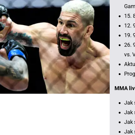
Gamr
15. 
12. 9
19. 9
26. 9
vs. 
Aktu
Prog
MMA liv
Jak 
Jak 
Jak 
Jak 