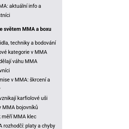
A: aktuální info a
tníci
e světem MMA a boxu
idla, techniky a bodování
ové kategorie v MMA
dělají váhu MMA
vníci
ise v MMA: škrcení a
y
vznikají karfiolové uši
y MMA bojovníků
k měří MMA klec
rozhodčí: platy a chyby