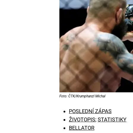
Foto: ČTK/Krumphanzl Michal
POSLEDNÍ ZÁPAS
ŽIVOTOPIS
;
STATISTIKY
BELLATOR