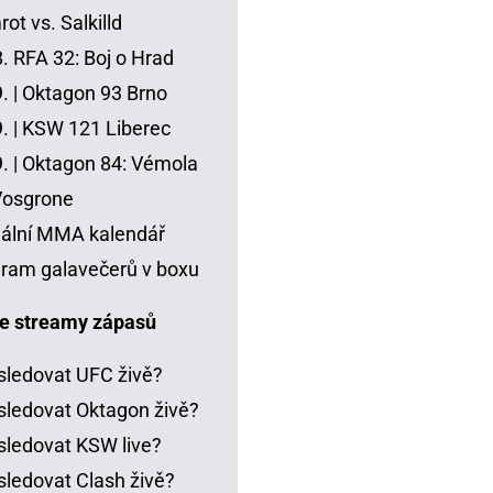
ot vs. Salkilld
8.
RFA 32: Boj o Hrad
. |
Oktagon 93 Brno
. |
KSW 121 Liberec
. |
Oktagon 84: Vémola
Vosgrone
ální MMA kalendář
ram galavečerů v boxu
e streamy zápasů
sledovat UFC živě?
sledovat Oktagon živě?
sledovat KSW live?
sledovat Clash živě?