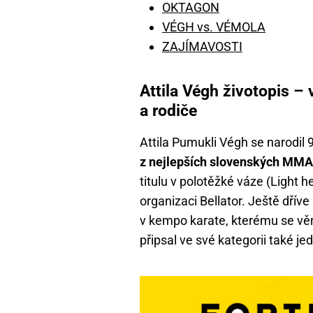
OKTAGON
VÉGH vs. VÉMOLA
ZAJÍMAVOSTI
Attila Végh životopis – 
a rodiče
Attila Pumukli Végh se narodil
z nejlepších slovenských MMA
titulu v polotěžké váze (Light 
organizaci Bellator. Ještě dříve
v kempo karate, kterému se věno
připsal ve své kategorii také je