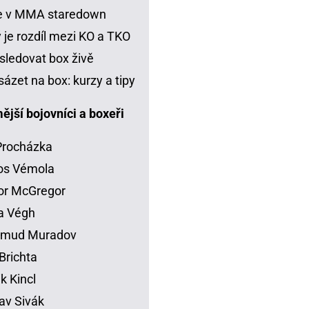
je v MMA staredown
 je rozdíl mezi KO a TKO
sledovat box živě
sázet na box: kurzy a tipy
jší bojovníci a boxeři
 Procházka
os Vémola
or McGregor
la Végh
mud Muradov
Brichta
ik Kincl
av Sivák