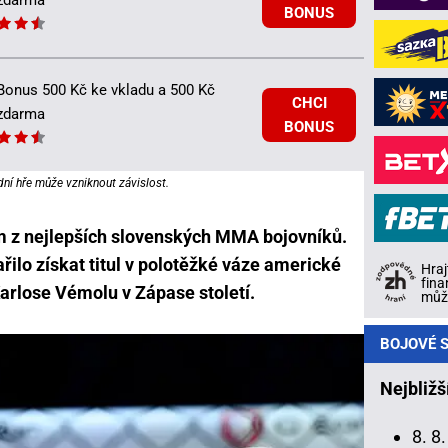
zdarma
BONUS
Bonus 500 Kč ke vkladu a 500 Kč
CHCI
zdarma
BONUS
dní hře může vzniknout závislost.
ím z nejlepších slovenských MMA bojovníků.
řilo získat titul v polotěžké váze americké
Hraj
fina
Karlose Vémolu v Zápase století.
může
BOJOVÉ S
Nejbližš
8. 8.