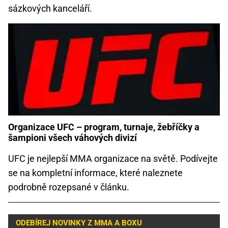
sázkových kanceláří.
Organizace UFC – program, turnaje, žebříčky a
šampioni všech váhových divizí
UFC je nejlepší MMA organizace na světě. Podívejte
se na kompletní informace, které naleznete
podrobně rozepsané v článku.
ODEBÍREJ NOVINKY Z MMA A BOXU