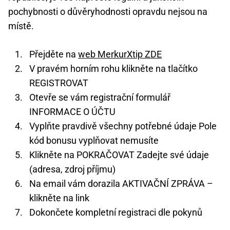
pochybnosti o důvěryhodnosti opravdu nejsou na
místě.
Přejděte na
web MerkurXtip ZDE
V pravém horním rohu klikněte na tlačítko
REGISTROVAT
Otevře se vám registrační formulář
INFORMACE O ÚČTU
Vyplňte pravdivě všechny potřebné údaje Pole
kód bonusu vyplňovat nemusíte
Klikněte na POKRAČOVAT Zadejte své údaje
(adresa, zdroj příjmu)
Na email vám dorazila AKTIVAČNÍ ZPRÁVA –
klikněte na link
Dokončete kompletní registraci dle pokynů