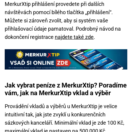
MerkurXtip přihlášení provedete při dalších
návštěvách pomocí bílého tlačítka „přihlášení“.
Můžete si zároveň zvolit, aby si systém vaše
přihlašovací údaje pamatoval. Podrobný návod na
dokončení registrace
najdete také zde
.
Jak vybrat peníze z MerkurXtip? Poradíme
vám, jak na MerkurXtip vklad a výběr
Provádění vkladů a výběrů u MerkurXtip je velice
intuitivní tak, jak jste zvyklí u konkurenčních
sázkových kanceláří. Minimální vklad je zde 100 Kč,
maximální vklad je nastaven na 500 000 Kč.