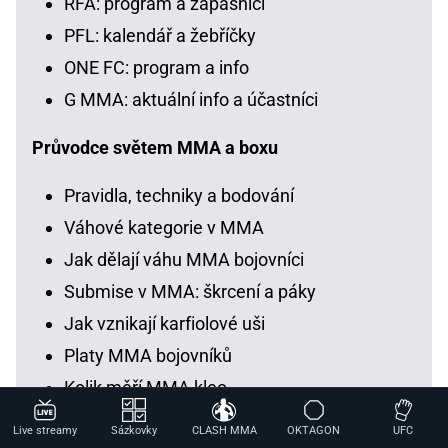
RFA: program a zápasníci
PFL: kalendář a žebříčky
ONE FC: program a info
G MMA: aktuální info a účastníci
Průvodce světem MMA a boxu
Pravidla, techniky a bodování
Váhové kategorie v MMA
Jak dělají váhu MMA bojovníci
Submise v MMA: škrcení a páky
Jak vznikají karfiolové uši
Platy MMA bojovníků
Kolik měří MMA klec
MMA rozhodčí: platy a chyby
Live streamy
Sázkovky
CLASH MMA
OKTAGON
UFC