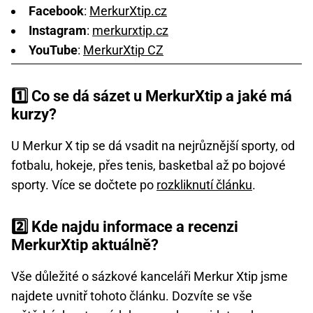
Facebook
:
MerkurXtip.cz
Instagram
:
merkurxtip.cz
YouTube
:
MerkurXtip CZ
1️⃣ Co se dá sázet u MerkurXtip a jaké má
kurzy?
U Merkur X tip se dá vsadit na nejrůznější sporty, od
fotbalu, hokeje, přes tenis, basketbal až po bojové
sporty. Více se dočtete po
rozkliknutí článku
.
2️⃣ Kde najdu informace a recenzi
MerkurXtip aktuálně?
Vše důležité o sázkové kanceláři Merkur Xtip jsme
najdete uvnitř tohoto článku. Dozvíte se vše