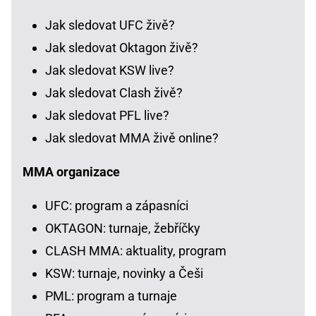
Jak sledovat UFC živě?
Jak sledovat Oktagon živě?
Jak sledovat KSW live?
Jak sledovat Clash živě?
Jak sledovat PFL live?
Jak sledovat MMA živě online?
MMA organizace
UFC: program a zápasníci
OKTAGON: turnaje, žebříčky
CLASH MMA: aktuality, program
KSW: turnaje, novinky a Češi
PML: program a turnaje