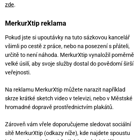
zde
.
MerkurXtip reklama
Pokud jste si upoutávky na tuto sázkovou kancelář
všimli po cestě z práce, nebo na posezení s přáteli,
určitě to není náhoda. MerkurXtip vynaložil poměrně
velké úsilí, aby svoje služby dostal do povědomí širší
veřejnosti.
Na reklamu MerkurXtip můžete narazit například
skrze krátké sketch video v televizi, nebo v Městské
hromadné dopravě prostřednictvím plakátů.
Zároveň vám vřele doporučujeme sledovat sociální
sítě MerkurXtip (odkazy níže), kde najdete spoustu