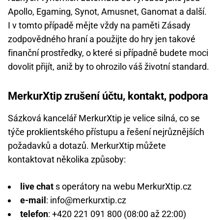
Apollo, Egaming, Synot, Amusnet, Ganomat a další.
I v tomto případě mějte vždy na paměti Zásady
zodpovědného hraní a použijte do hry jen takové
finanční prostředky, o které si případně budete moci
dovolit přijít, aniž by to ohrozilo váš životní standard.
MerkurXtip zrušení účtu, kontakt, podpora
Sázková kancelář MerkurXtip je velice silná, co se
týče proklientského přístupu a řešení nejrůznějších
požadavků a dotazů. MerkurXtip můžete
kontaktovat několika způsoby:
live chat
s operátory na webu MerkurXtip.cz
e-mail
: info@merkurxtip.cz
telefon
: +420 221 091 800 (08:00 až 22:00)