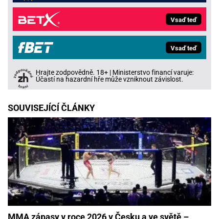
Vsaď teď
Vsaď teď
Hrajte zodpovědně. 18+ | Ministerstvo financí varuje:
Účastí na hazardní hře může vzniknout závislost.
SOUVISEJÍCÍ ČLÁNKY
MMA zápasy v roce 2026 v Česku a ve světě –