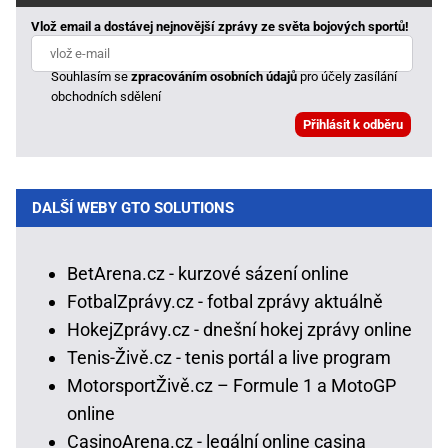
Vlož email a dostávej nejnovější zprávy ze světa bojových sportů!
Souhlasím se
zpracováním osobních údajů
pro účely zasílání
obchodních sdělení
DALŠÍ WEBY GTO SOLUTIONS
BetArena.cz - kurzové sázení online
FotbalZprávy.cz - fotbal zprávy aktuálně
HokejZprávy.cz - dnešní hokej zprávy online
Tenis-Živě.cz - tenis portál a live program
MotorsportŽivě.cz – Formule 1 a MotoGP
online
CasinoArena.cz - legální online casina