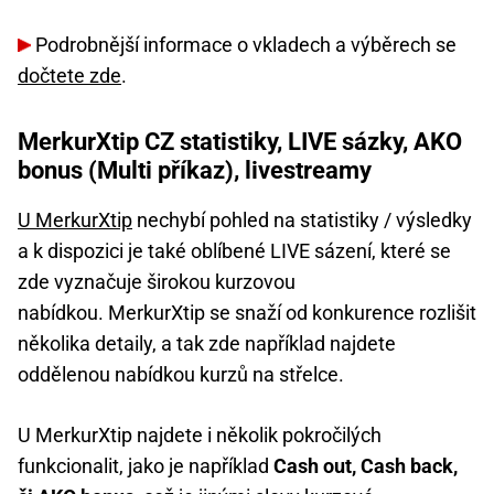
Podrobnější informace o vkladech a výběrech se
dočtete zde
.
MerkurXtip CZ statistiky, LIVE sázky, AKO
bonus (Multi příkaz), livestreamy
U MerkurXtip
nechybí pohled na statistiky / výsledky
a k dispozici je také oblíbené LIVE sázení, které se
zde vyznačuje širokou kurzovou
nabídkou. MerkurXtip se snaží od konkurence rozlišit
několika detaily, a tak zde například najdete
oddělenou nabídkou kurzů na střelce.
U MerkurXtip najdete i několik pokročilých
funkcionalit, jako je například
Cash out, Cash back,