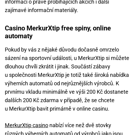
informací o právě probíhajících akcích i další
zajímavé informační materiály.
Casino MerkurXtip free spiny, online
automaty
Pokud by vás z nějaké důvodu dočasně omrzelo
sázení na sportovní události, u MerkurXtip si můžete
dlouhou chvíli zkrátit i jinak. Součástí zábavy
u společnosti MerkurXtip je totiž také široká nabídka
výherních automatů od nejrůznějších výrobců. K
prvnímu vkladu minimálně ve výši 200 Kč dostanete
dalších 200 Kč zdarma v případě, že se chcete
u MerkurXtip bavit primárně v online casinu.
MerkurXtip casino
nabízí více než dvě stovky
různých výherních automatů od výrobců jako jsou