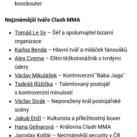
knockouter
Nejznámější tváře Clash MMA
Tomáš Le Sy
– Šéf a spolumajitel bizarní
organizace
Karlos Benda
– Hlavní tvář a miláček fanoušků
Alex Cverna
– Elitní těžkotonážník s tvrdými
údery
Václav Mikulášek
– Kontroverzní "Baba Jaga"
Tadeáš Růžička
– Talentovaný postojář
s kontroverzní minulostí
Václav Sivák
– Neporažený král postojářské
scény
Jakub Enžl
– Kulturista a příležitostný boxer
Hana Gelnarová
– Královna Clash MMA
Jaroslav Kotlár
– Nejznámější security v ČR