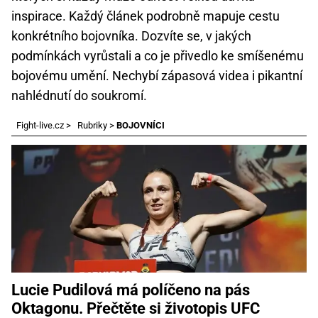
inspirace. Každý článek podrobně mapuje cestu
konkrétního bojovníka. Dozvíte se, v jakých
podmínkách vyrůstali a co je přivedlo ke smíšenému
bojovému umění. Nechybí zápasová videa i pikantní
nahlédnutí do soukromí.
Fight-live.cz
>
Rubriky
>
BOJOVNÍCI
Lucie Pudilová má políčeno na pás
Oktagonu. Přečtěte si životopis UFC