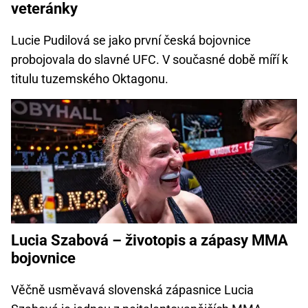
veteránky
Lucie Pudilová se jako první česká bojovnice
probojovala do slavné UFC. V současné době míří k
titulu tuzemského Oktagonu.
Lucia Szabová – životopis a zápasy MMA
bojovnice
Věčně usměvavá slovenská zápasnice Lucia