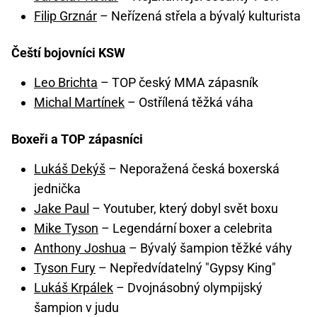
Filip Grznár
– Neřízená střela a bývalý kulturista
Čeští bojovníci KSW
Leo Brichta
– TOP český MMA zápasník
Michal Martínek
– Ostřílená těžká váha
Boxeři a TOP zápasníci
Lukáš Dekýš
– Neporažená česká boxerská
jednička
Jake Paul
– Youtuber, který dobyl svět boxu
Mike Tyson
– Legendární boxer a celebrita
Anthony Joshua
– Bývalý šampion těžké váhy
Tyson Fury
– Nepředvídatelný "Gypsy King"
Lukáš Krpálek
– Dvojnásobný olympijský
šampion v judu