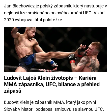
Jan Blachowicz je polský zápasník, který nastupuje v
nejlepší lize smíšeného bojového umění UFC. V září
2020 vybojoval titul polotěžké...
Ľudovít Lajoš Klein životopis – Kariéra
MMA zápasníka, UFC, bilance a přehled
zápasů
Ľudovít Klein je zápasník MMA, který jako první
Slovák v historii podepsal smlouvu se slavnou UFC.