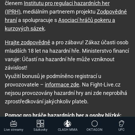
členem
Institutu pro regulaci hazardních her
(IPRH)
, mediálním partnerem projektu
Zodpovědné
hraní
a spolupracuje s
Asociací hráčů pokeru a
kurzových sázek
.
Hrajte zodpovědně
a pro zábavu! Zákaz účasti osob
mladších 18 let na hazardní hře. Ministerstvo financí
varuje: Účastí na hazardní hře může vzniknout
závislost!
Využití bonusů je podmíněno registrací u
provozovatele –
informace zde
. Na Fight-Live.cz
nejsou provozovány hazardní hry ani zde neprobíhá
zprostředkování jakýchkoliv plateb.
Pomoc pro hráče hazardních her a osoby blízké:
Seznam adiktologických služeb v ČR
,
Mapa
Live streamy
Sázkovky
CLASH MMA
OKTAGON
UFC
pomoci
,
Národní stránky pro snížení nebezpečí