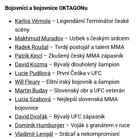
Bojovníci a bojovnice OKTAGONu
Karlos Vémola
– Legendární Terminátor české
scény
Makhmud Muradov
– Uzbek s českým srdcem
Radek Roušal
– Tvrdý postojář a talent MMA
Patrik Kincl
– Zkušený český MMA zápasník
David Kozma
– Bývalý dlouholetý šampion
Lucie Pudilová
– První Češka v UFC
Will Fleury
– Elitní irský bojovník a šampion
Martin Buday
– Slovenský obr a UFC veterán
Lucia Szabová
– Nejlepší slovenská MMA
bojovnice
David Dvořák
– Bývalý UFC zápasník
Dominik Humburger
– Voják s granátem v ruce
Vladimír Lengál
– Srdcař a nekompromisní