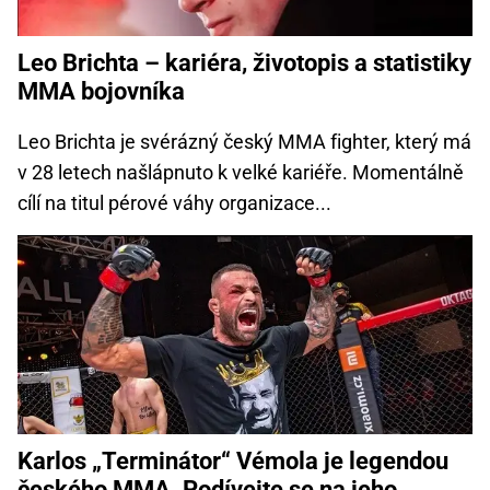
Leo Brichta – kariéra, životopis a statistiky
MMA bojovníka
Leo Brichta je svérázný český MMA fighter, který má
v 28 letech našlápnuto k velké kariéře. Momentálně
cílí na titul pérové váhy organizace...
Karlos „Terminátor“ Vémola je legendou
českého MMA. Podívejte se na jeho