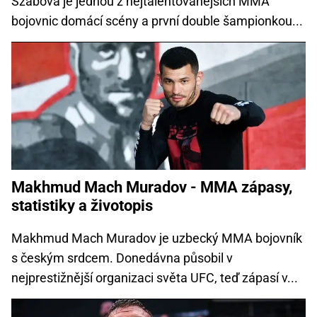
Szabová je jednou z nejtalentovanějších MMA
bojovnic domácí scény a první double šampionkou...
Makhmud Mach Muradov - MMA zápasy,
statistiky a životopis
Makhmud Mach Muradov je uzbecký MMA bojovník
s českým srdcem. Donedávna působil v
nejprestižnější organizaci světa UFC, teď zápasí v...