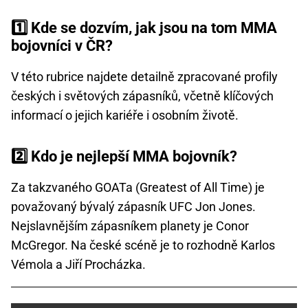
1️⃣ Kde se dozvím, jak jsou na tom MMA
bojovníci v ČR?
V této rubrice najdete detailně zpracované profily
českých i světových zápasníků, včetně klíčových
informací o jejich kariéře i osobním životě.
2️⃣ Kdo je nejlepší MMA bojovník?
Za takzvaného GOATa (Greatest of All Time) je
považovaný bývalý zápasník UFC Jon Jones.
Nejslavnějším zápasníkem planety je Conor
McGregor. Na české scéně je to rozhodně Karlos
Vémola a Jiří Procházka.