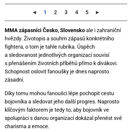
◄
1
2
3
4
5
►
MMA zápasníci Česko, Slovensko
ale i zahraniční
hvězdy. Životopis a souhrn zápasů konkrétního
fightera, o tom je tahle rubrika. Úspěch
a sledovanost jednotlivých organizací souvisí
s přenášením životních příběhů přímo k divákovi.
Schopnost oslovit fanoušky je dnes naprosto
zásadní.
Díky tomu mohou fanoušci lépe pochopit cestu
bojovníka a sledovat jeho další progres. Naprosto
klíčovým faktorem je tedy to, aby bojovník ve
spolupráci s danou organizací dokázal přenést své
charisma a emoce.