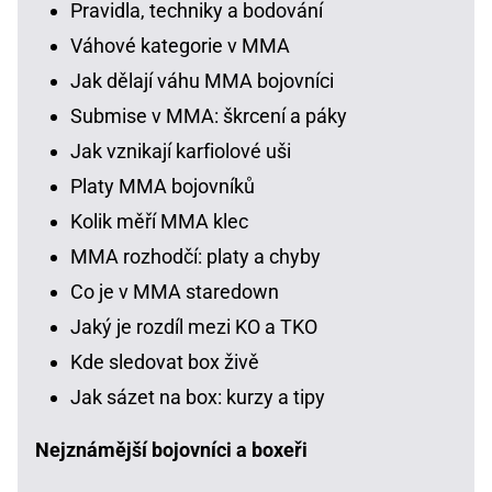
Pravidla, techniky a bodování
Váhové kategorie v MMA
Jak dělají váhu MMA bojovníci
Submise v MMA: škrcení a páky
Jak vznikají karfiolové uši
Platy MMA bojovníků
Kolik měří MMA klec
MMA rozhodčí: platy a chyby
Co je v MMA staredown
Jaký je rozdíl mezi KO a TKO
Kde sledovat box živě
Jak sázet na box: kurzy a tipy
Nejznámější bojovníci a boxeři