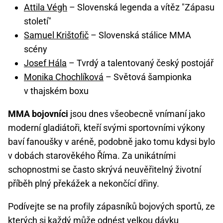
Attila Végh
– Slovenská legenda a vítěz "Zápasu
století"
Samuel Krištofič
– Slovenská stálice MMA
scény
Josef Hála
– Tvrdý a talentovaný český postojář
Monika Chochlíková
– Světová šampionka
v thajském boxu
MMA bojovníci
jsou dnes všeobecně vnímaní jako
moderní gladiátoři, kteří svými sportovními výkony
baví fanoušky v aréně, podobně jako tomu kdysi bylo
v dobách starověkého Říma. Za unikátními
schopnostmi se často skrývá neuvěřitelný životní
příběh plný překážek a nekončící dřiny.
Podívejte se na profily zápasníků bojových sportů, ze
kterých si každý může odnést velkou dávku