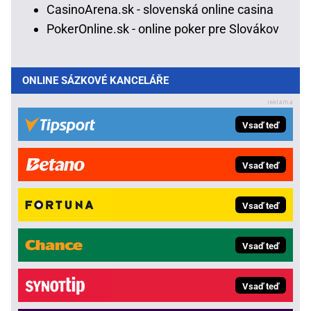
CasinoArena.sk - slovenská online casina
PokerOnline.sk - online poker pre Slovákov
ONLINE SÁZKOVÉ KANCELÁŘE
Vsaď teď
Vsaď teď
Vsaď teď
Vsaď teď
Vsaď teď