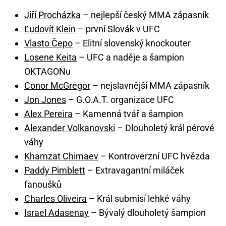
Jiří Procházka
– nejlepší český MMA zápasník
Ľudovít Klein
– první Slovák v UFC
Vlasto Čepo
– Elitní slovenský knockouter
Losene Keita
– UFC a naděje a šampion
OKTAGONu
Conor McGregor
– nejslavnější MMA zápasník
Jon Jones
– G.O.A.T. organizace UFC
Alex Pereira
– Kamenná tvář a šampion
Alexander Volkanovski
– Dlouholetý král pérové
váhy
Khamzat Chimaev
– Kontroverzní UFC hvězda
Paddy Pimblett
– Extravagantní miláček
fanoušků
Charles Oliveira
– Král submisí lehké váhy
Israel Adasenay
– Bývalý dlouholetý šampion