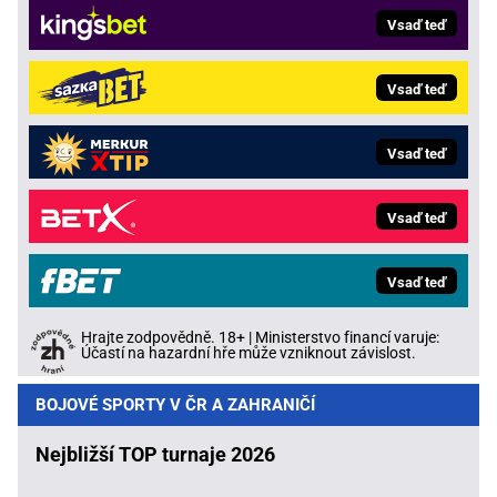
Vsaď teď
Vsaď teď
Vsaď teď
Vsaď teď
Vsaď teď
Hrajte zodpovědně. 18+ | Ministerstvo financí varuje:
Účastí na hazardní hře může vzniknout závislost.
BOJOVÉ SPORTY V ČR A ZAHRANIČÍ
Nejbližší TOP turnaje 2026