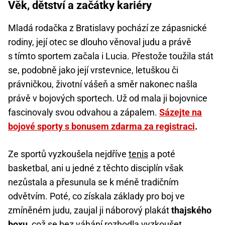
Věk, dětství a začátky kariéry
Mladá rodačka z Bratislavy pochází ze zápasnické
rodiny, její otec se dlouho věnoval judu a právě
s tímto sportem začala i Lucia. Přestože toužila stát
se, podobně jako její vrstevnice, letuškou či
právničkou, životní vášeň a směr nakonec našla
právě v bojových sportech. Už od mala ji bojovnice
fascinovaly svou odvahou a zápalem.
Sázejte na
bojové sporty s bonusem zdarma za registraci
.
Ze sportů vyzkoušela nejdříve
tenis
a poté
basketbal, ani u jedné z těchto disciplín však
nezůstala a přesunula se k méně tradičním
odvětvím. Poté, co získala základy pro boj ve
zmíněném judu, zaujal ji náborový plakát
thajského
boxu
, což se bez váhání rozhodla vyzkoušet.