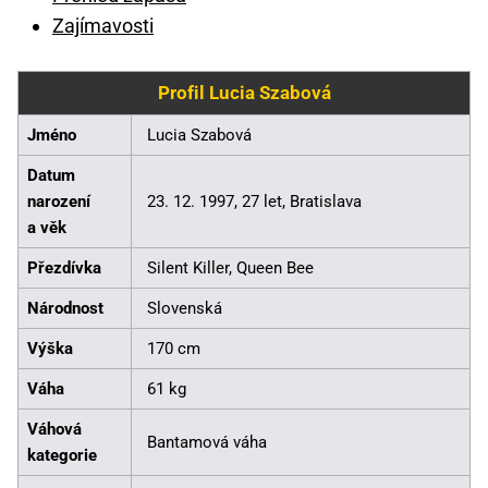
Zajímavosti
Profil Lucia Szabová
Jméno
Lucia Szabová
Datum
narození
23. 12. 1997, 27 let, Bratislava
a věk
Přezdívka
Silent Killer, Queen Bee
Národnost
Slovenská
Výška
170 cm
Váha
61 kg
Váhová
Bantamová váha
kategorie