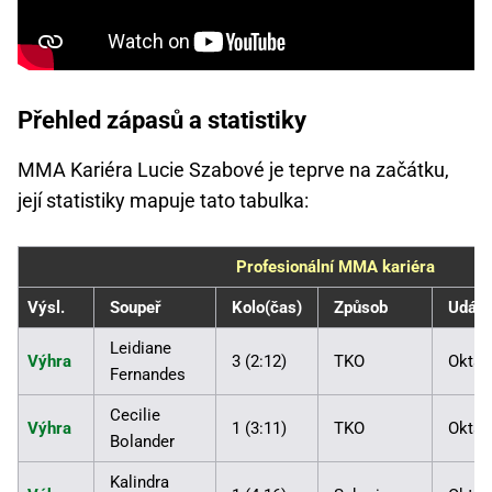
Přehled zápasů a statistiky
MMA Kariéra Lucie Szabové je teprve na začátku,
její statistiky mapuje tato tabulka:
Profesionální MMA kariéra
Výsl.
Soupeř
Kolo(čas)
Způsob
Událo
Leidiane
Výhra
3 (2:12)
TKO
Oktag
Fernandes
Cecilie
Výhra
1 (3:11)
TKO
Oktag
Bolander
Kalindra