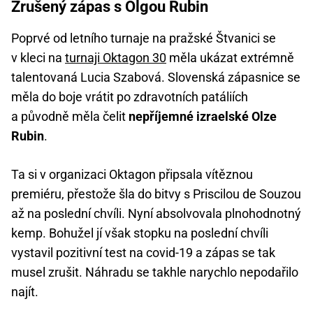
Zrušený zápas s Olgou Rubin
Poprvé od letního turnaje na pražské Štvanici se
v kleci na
turnaji Oktagon 30
měla ukázat extrémně
talentovaná Lucia Szabová. Slovenská zápasnice se
měla do boje vrátit po zdravotních patáliích
a původně měla čelit
nepříjemné izraelské Olze
Rubin
.
Ta si v organizaci Oktagon připsala vítěznou
premiéru, přestože šla do bitvy s Priscilou de Souzou
až na poslední chvíli. Nyní absolvovala plnohodnotný
kemp. Bohužel jí však stopku na poslední chvíli
vystavil pozitivní test na covid-19 a zápas se tak
musel zrušit. Náhradu se takhle narychlo nepodařilo
najít.