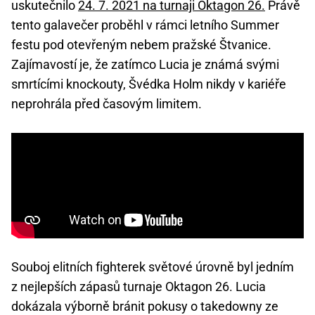
uskutečnilo
24. 7. 2021 na turnaji Oktagon 26.
Právě
tento galavečer proběhl v rámci letního Summer
festu pod otevřeným nebem pražské Štvanice.
Zajímavostí je, že zatímco Lucia je známá svými
smrtícími knockouty, Švédka Holm nikdy v kariéře
neprohrála před časovým limitem.
Souboj elitních fighterek světové úrovně byl jedním
z nejlepších zápasů turnaje Oktagon 26. Lucia
dokázala výborně bránit pokusy o takedowny ze