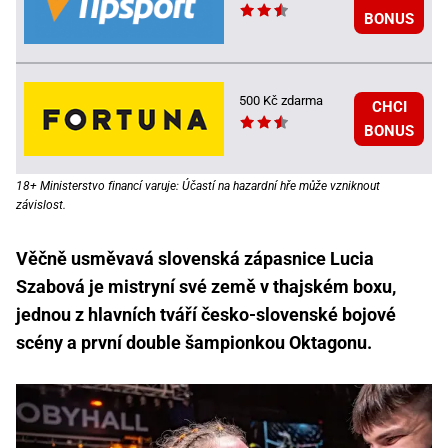
BONUS
500 Kč zdarma
CHCI
BONUS
18+ Ministerstvo financí varuje: Účastí na hazardní hře může vzniknout
závislost.
Věčně usměvavá slovenská zápasnice Lucia
Szabová je mistryní své země v thajském boxu,
jednou z hlavních tváří česko-slovenské bojové
scény a první double šampionkou Oktagonu.