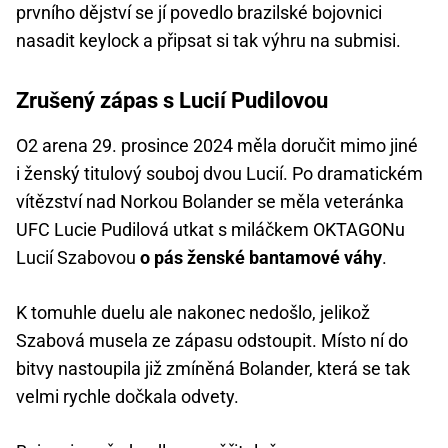
prvního dějství se jí povedlo brazilské bojovnici
nasadit keylock a připsat si tak výhru na submisi.
Zrušený zápas s Lucií Pudilovou
O2 arena 29. prosince 2024 měla doručit mimo jiné
i ženský titulový souboj dvou Lucií. Po dramatickém
vítězství nad Norkou Bolander se měla veteránka
UFC Lucie Pudilová utkat s miláčkem OKTAGONu
Lucií Szabovou
o pás ženské bantamové váhy
.
K tomuhle duelu ale nakonec nedošlo, jelikož
Szabová musela ze zápasu odstoupit. Místo ní do
bitvy nastoupila již zmíněná Bolander, která se tak
velmi rychle dočkala odvety.