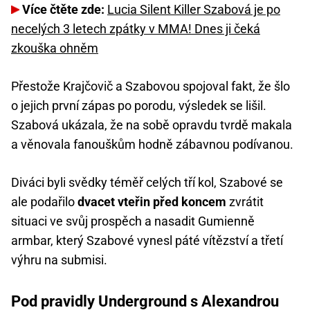
Více čtěte zde:
Lucia Silent Killer Szabová je po
necelých 3 letech zpátky v MMA! Dnes ji čeká
zkouška ohněm
Přestože Krajčovič a Szabovou spojoval fakt, že šlo
o jejich první zápas po porodu, výsledek se lišil.
Szabová ukázala, že na sobě opravdu tvrdě makala
a věnovala fanouškům hodně zábavnou podívanou.
Diváci byli svědky téměř celých tří kol, Szabové se
ale podařilo
dvacet vteřin před koncem
zvrátit
situaci ve svůj prospěch a nasadit Gumienně
armbar, který Szabové vynesl páté vítězství a třetí
výhru na submisi.
Pod pravidly Underground s Alexandrou