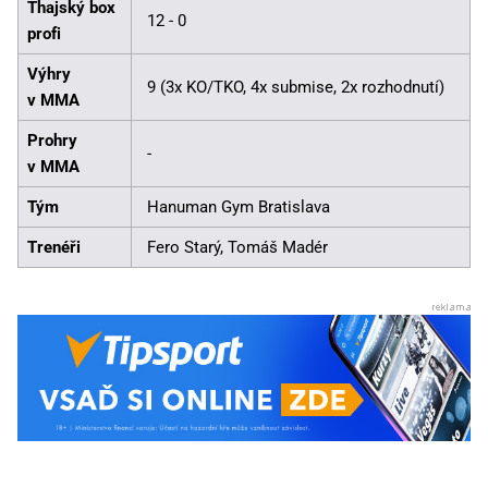
Thajský box
12 - 0
profi
Výhry
9 (3x KO/TKO, 4x submise, 2x rozhodnutí)
v MMA
Prohry
-
v MMA
Tým
Hanuman Gym Bratislava
Trenéři
Fero Starý, Tomáš Madér