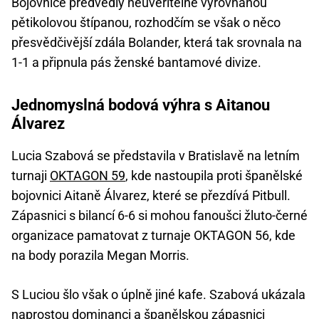
Bojovnice předvedly neuvěřitelně vyrovnanou
pětikolovou štípanou, rozhodčím se však o něco
přesvědčivější zdála Bolander, která tak srovnala na
1-1 a připnula pás ženské bantamové divize.
Jednomyslná bodová výhra s Aitanou
Álvarez
Lucia Szabová se představila v Bratislavě na letním
turnaji
OKTAGON 59
, kde nastoupila proti španělské
bojovnici Aitaně Álvarez, které se přezdívá Pitbull.
Zápasnici s bilancí 6-6 si mohou fanoušci žluto-černé
organizace pamatovat z turnaje OKTAGON 56, kde
na body porazila Megan Morris.
S Luciou šlo však o úplně jiné kafe. Szabová ukázala
naprostou dominanci a španělskou zápasnici