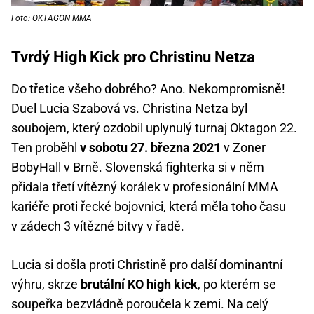
Foto: OKTAGON MMA
Tvrdý High Kick pro Christinu Netza
Do třetice všeho dobrého? Ano. Nekompromisně!
Duel
Lucia Szabová vs. Christina Netza
byl
soubojem, který ozdobil uplynulý turnaj Oktagon 22.
Ten proběhl
v sobotu 27. března 2021
v Zoner
BobyHall v Brně. Slovenská fighterka si v něm
přidala třetí vítězný korálek v profesionální MMA
kariéře proti řecké bojovnici, která měla toho času
v zádech 3 vítězné bitvy v řadě.
Lucia si došla proti Christině pro další dominantní
výhru, skrze
brutální KO high kick
, po kterém se
soupeřka bezvládně poroučela k zemi. Na celý