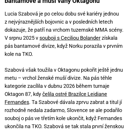
bantamové a muší váhy Oktagonu
Lucia Szabová je po celou dobu své kariéry jednou
z nejvýraznějších bojovnic a v posledních letech
dokazuje, že patří na vrchom tuzemské MMA scény.
V srpnu 2025 v
souboji s Ceciliou Bolander
získala
pás bantamové divize, když Norku porazila v prvním
kole na TKO.
Szabová však toužila v Oktagonu pokořit ještě jednu
metu – vrchol ženské muší divize. Na pás téhle
kategorie zacílila v dubnu 2026 během turnaje
Oktagon 87, kdy
čelila ostré Brazilce Leidiane
Fernandes
. Ta Szabové dávala zprvu zabrat a titul jí
rozhodně nedala zadarmo, Slovence se ale podařilo
souboj o pás ve třetím kole ukončit, když Fernandes
ukončila na TKO. Szabová se tak stala první ženskou