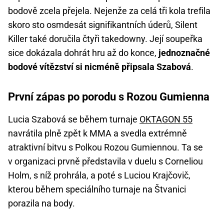
bodově zcela přejela. Nejenže za celá tři kola trefila
skoro sto osmdesát signifikantních úderů, Silent
Killer také doručila čtyři takedowny. Její soupeřka
sice dokázala dohrát hru až do konce,
jednoznačné
bodové vítězství si nicméně připsala Szabová
.
První zápas po porodu s Rozou Gumienna
Lucia Szabová se během turnaje
OKTAGON 55
navrátila plně zpět k MMA a svedla extrémně
atraktivní bitvu s Polkou Rozou Gumiennou. Ta se
v organizaci prvně představila v duelu s Corneliou
Holm, s níž prohrála, a poté s Luciou Krajčovič,
kterou během speciálního turnaje na Štvanici
porazila na body.