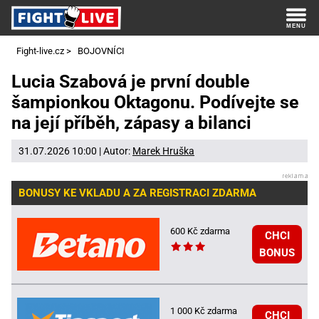
Fight-live.cz
>
BOJOVNÍCI
Lucia Szabová je první double
šampionkou Oktagonu. Podívejte se
na její příběh, zápasy a bilanci
31.07.2026 10:00 | Autor:
Marek Hruška
BONUSY KE VKLADU A ZA REGISTRACI ZDARMA
600 Kč zdarma
CHCI
BONUS
1 000 Kč zdarma
CHCI