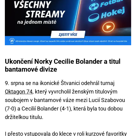
Ukončení Norky Cecilie Bolander a titul
bantamové divize
9. srpna se na ikonické Štvanici odehrál turnaj
Oktagon 74
, který vyvrcholil ženským titulovým
soubojem v bantamové váze mezi Lucií Szabovou
(7-0) a Cecilií Bolander (4-1), která byla tou dobou
držitelkou titulu.
I přesto vstupovala do klece v roli kurzové favoritky