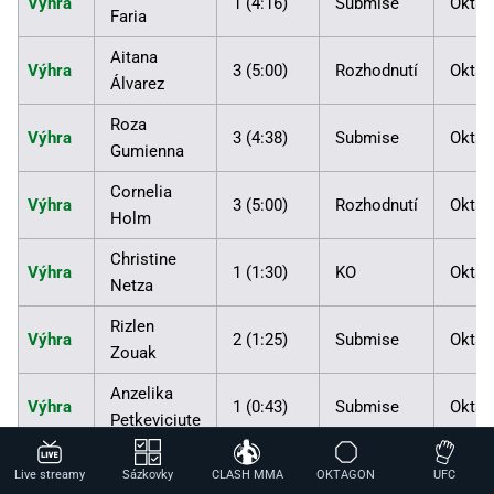
Výhra
1 (4:16)
Submise
Oktag
Faria
Aitana
Výhra
3 (5:00)
Rozhodnutí
Oktag
Álvarez
Roza
Výhra
3 (4:38)
Submise
Oktag
Gumienna
Cornelia
Výhra
3 (5:00)
Rozhodnutí
Oktag
Holm
Christine
Výhra
1 (1:30)
KO
Oktag
Netza
Rizlen
Výhra
2 (1:25)
Submise
Oktag
Zouak
Anzelika
Výhra
1 (0:43)
Submise
Oktag
Petkeviciute
Amatérská MMA kariéra
Live streamy
Sázkovky
CLASH MMA
OKTAGON
UFC