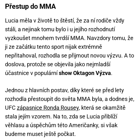
Přestup do MMA
Lucia měla v životě to štěstí, že za ní rodiče vždy
stáli, a nejinak tomu bylo i u jejího rozhodnutí
vyzkoušet mnohem tvrdší MMA. Navzdory tomu, že
ji ze začátku tento sport nijak extrémně
nepřitahoval, rozhodla se přijmout novou výzvu. A to
doslova, protože se objevila jako nejmladší
účastnice v populární
show Oktagon Výzva
.
Jednou z hlavních postav, díky které se před lety
rozhodla přestoupit do světa MMA byla, a dodnes je,
UFC
zápasnice Ronda Rousey
, která se okamžitě
stala jejím vzorem. Na to, zda se Lucia přiblíží
věhlasu a úspěchům této Američanky, si však
budeme muset ještě počkat.