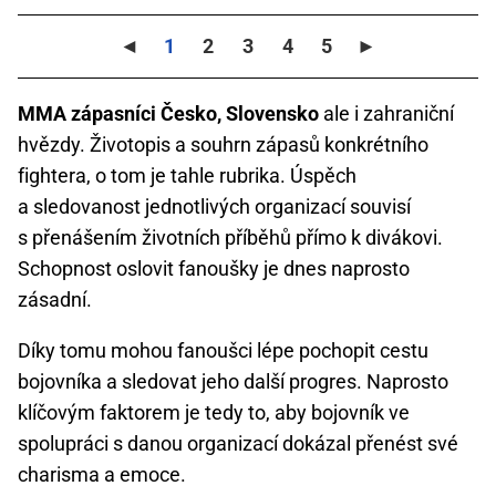
◄
1
2
3
4
5
►
MMA zápasníci Česko, Slovensko
ale i zahraniční
hvězdy. Životopis a souhrn zápasů konkrétního
fightera, o tom je tahle rubrika. Úspěch
a sledovanost jednotlivých organizací souvisí
s přenášením životních příběhů přímo k divákovi.
Schopnost oslovit fanoušky je dnes naprosto
zásadní.
Díky tomu mohou fanoušci lépe pochopit cestu
bojovníka a sledovat jeho další progres. Naprosto
klíčovým faktorem je tedy to, aby bojovník ve
spolupráci s danou organizací dokázal přenést své
charisma a emoce.