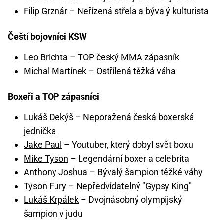
Filip Grznár
– Neřízená střela a bývalý kulturista
Čeští bojovníci KSW
Leo Brichta
– TOP český MMA zápasník
Michal Martínek
– Ostřílená těžká váha
Boxeři a TOP zápasníci
Lukáš Dekýš
– Neporažená česká boxerská
jednička
Jake Paul
– Youtuber, který dobyl svět boxu
Mike Tyson
– Legendární boxer a celebrita
Anthony Joshua
– Bývalý šampion těžké váhy
Tyson Fury
– Nepředvídatelný "Gypsy King"
Lukáš Krpálek
– Dvojnásobný olympijský
šampion v judu