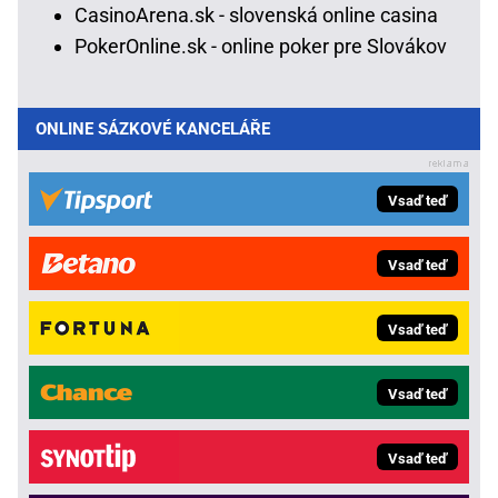
CasinoArena.sk - slovenská online casina
PokerOnline.sk - online poker pre Slovákov
ONLINE SÁZKOVÉ KANCELÁŘE
Vsaď teď
Vsaď teď
Vsaď teď
Vsaď teď
Vsaď teď