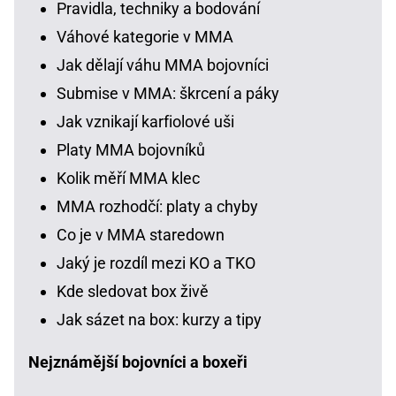
Pravidla, techniky a bodování
Váhové kategorie v MMA
Jak dělají váhu MMA bojovníci
Submise v MMA: škrcení a páky
Jak vznikají karfiolové uši
Platy MMA bojovníků
Kolik měří MMA klec
MMA rozhodčí: platy a chyby
Co je v MMA staredown
Jaký je rozdíl mezi KO a TKO
Kde sledovat box živě
Jak sázet na box: kurzy a tipy
Nejznámější bojovníci a boxeři