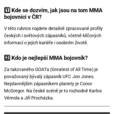
1️⃣ Kde se dozvím, jak jsou na tom MMA
bojovníci v ČR?
V této rubrice najdete detailně zpracované profily
českých i světových zápasníků, včetně klíčových
informací o jejich kariéře i osobním životě.
2️⃣ Kdo je nejlepší MMA bojovník?
Za takzvaného GOATa (Greatest of All Time) je
považovaný bývalý zápasník UFC Jon Jones.
Nejslavnějším zápasníkem planety je Conor
McGregor. Na české scéně je to rozhodně Karlos
Vémola a Jiří Procházka.