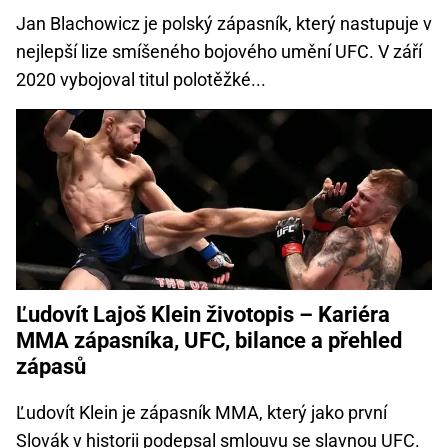
Jan Blachowicz je polský zápasník, který nastupuje v
nejlepší lize smíšeného bojového umění UFC. V září
2020 vybojoval titul polotěžké...
Ľudovít Lajoš Klein životopis – Kariéra
MMA zápasníka, UFC, bilance a přehled
zápasů
Ľudovít Klein je zápasník MMA, který jako první
Slovák v historii podepsal smlouvu se slavnou UFC.