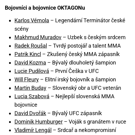
Bojovníci a bojovnice OKTAGONu
Karlos Vémola
– Legendární Terminátor české
scény
Makhmud Muradov
– Uzbek s českým srdcem
Radek Roušal
– Tvrdý postojář a talent MMA
Patrik Kincl
– Zkušený český MMA zápasník
David Kozma
– Bývalý dlouholetý šampion
Lucie Pudilová
– První Češka v UFC
Will Fleury
– Elitní irský bojovník a šampion
Martin Buday
– Slovenský obr a UFC veterán
Lucia Szabová
– Nejlepší slovenská MMA
bojovnice
David Dvořák
– Bývalý UFC zápasník
Dominik Humburger
– Voják s granátem v ruce
Vladimír Lengál
– Srdcař a nekompromisní