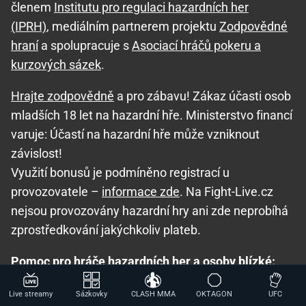
členem
Institutu pro regulaci hazardních her
(IPRH)
, mediálním partnerem projektu
Zodpovědné
hraní
a spolupracuje s
Asociací hráčů pokeru a
kurzových sázek
.
Hrajte zodpovědně
a pro zábavu! Zákaz účasti osob
mladších 18 let na hazardní hře. Ministerstvo financí
varuje: Účastí na hazardní hře může vzniknout
závislost!
Využití bonusů je podmíněno registrací u
provozovatele –
informace zde
. Na Fight-Live.cz
nejsou provozovány hazardní hry ani zde neprobíhá
zprostředkování jakýchkoliv plateb.
Pomoc pro hráče hazardních her a osoby blízké:
Seznam adiktologických služeb v ČR
,
Mapa
Live streamy
Sázkovky
CLASH MMA
OKTAGON
UFC
pomoci
,
Národní stránky pro snížení nebezpečí