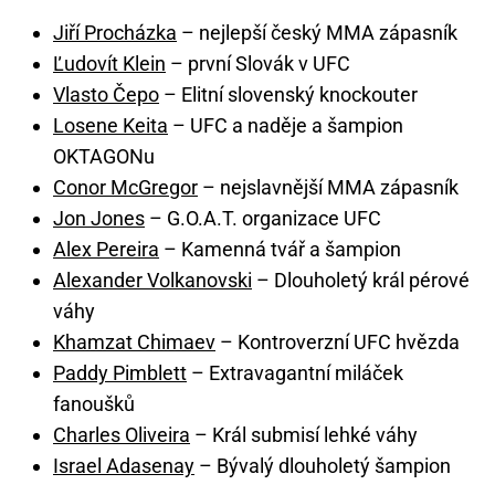
Jiří Procházka
– nejlepší český MMA zápasník
Ľudovít Klein
– první Slovák v UFC
Vlasto Čepo
– Elitní slovenský knockouter
Losene Keita
– UFC a naděje a šampion
OKTAGONu
Conor McGregor
– nejslavnější MMA zápasník
Jon Jones
– G.O.A.T. organizace UFC
Alex Pereira
– Kamenná tvář a šampion
Alexander Volkanovski
– Dlouholetý král pérové
váhy
Khamzat Chimaev
– Kontroverzní UFC hvězda
Paddy Pimblett
– Extravagantní miláček
fanoušků
Charles Oliveira
– Král submisí lehké váhy
Israel Adasenay
– Bývalý dlouholetý šampion