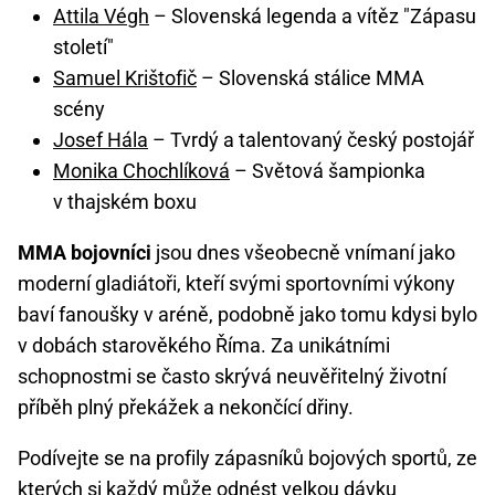
Attila Végh
– Slovenská legenda a vítěz "Zápasu
století"
Samuel Krištofič
– Slovenská stálice MMA
scény
Josef Hála
– Tvrdý a talentovaný český postojář
Monika Chochlíková
– Světová šampionka
v thajském boxu
MMA bojovníci
jsou dnes všeobecně vnímaní jako
moderní gladiátoři, kteří svými sportovními výkony
baví fanoušky v aréně, podobně jako tomu kdysi bylo
v dobách starověkého Říma. Za unikátními
schopnostmi se často skrývá neuvěřitelný životní
příběh plný překážek a nekončící dřiny.
Podívejte se na profily zápasníků bojových sportů, ze
kterých si každý může odnést velkou dávku