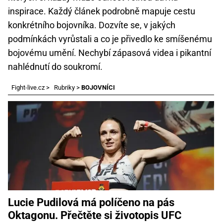
inspirace. Každý článek podrobně mapuje cestu
konkrétního bojovníka. Dozvíte se, v jakých
podmínkách vyrůstali a co je přivedlo ke smíšenému
bojovému umění. Nechybí zápasová videa i pikantní
nahlédnutí do soukromí.
Fight-live.cz
>
Rubriky
>
BOJOVNÍCI
Lucie Pudilová má políčeno na pás
Oktagonu. Přečtěte si životopis UFC