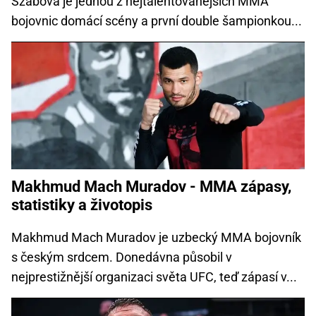
Szabová je jednou z nejtalentovanějších MMA
bojovnic domácí scény a první double šampionkou...
Makhmud Mach Muradov - MMA zápasy,
statistiky a životopis
Makhmud Mach Muradov je uzbecký MMA bojovník
s českým srdcem. Donedávna působil v
nejprestižnější organizaci světa UFC, teď zápasí v...