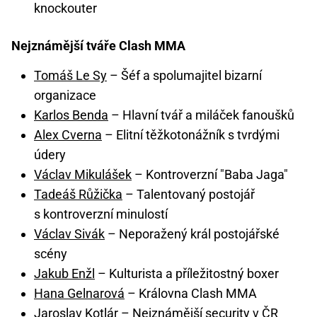
knockouter
Nejznámější tváře Clash MMA
Tomáš Le Sy
– Šéf a spolumajitel bizarní
organizace
Karlos Benda
– Hlavní tvář a miláček fanoušků
Alex Cverna
– Elitní těžkotonážník s tvrdými
údery
Václav Mikulášek
– Kontroverzní "Baba Jaga"
Tadeáš Růžička
– Talentovaný postojář
s kontroverzní minulostí
Václav Sivák
– Neporažený král postojářské
scény
Jakub Enžl
– Kulturista a příležitostný boxer
Hana Gelnarová
– Královna Clash MMA
Jaroslav Kotlár
– Nejznámější security v ČR