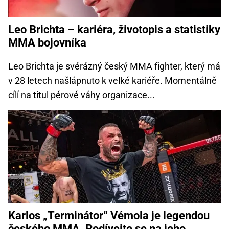
Leo Brichta – kariéra, životopis a statistiky
MMA bojovníka
Leo Brichta je svérázný český MMA fighter, který má
v 28 letech našlápnuto k velké kariéře. Momentálně
cílí na titul pérové váhy organizace...
Karlos „Terminátor“ Vémola je legendou
českého MMA. Podívejte se na jeho