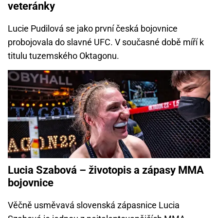
veteránky
Lucie Pudilová se jako první česká bojovnice
probojovala do slavné UFC. V současné době míří k
titulu tuzemského Oktagonu.
Lucia Szabová – životopis a zápasy MMA
bojovnice
Věčně usměvavá slovenská zápasnice Lucia