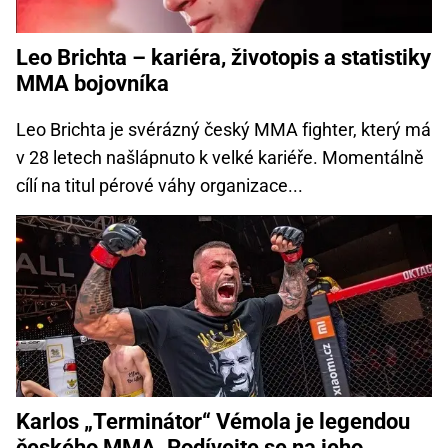
Leo Brichta – kariéra, životopis a statistiky
MMA bojovníka
Leo Brichta je svérázný český MMA fighter, který má
v 28 letech našlápnuto k velké kariéře. Momentálně
cílí na titul pérové váhy organizace...
Karlos „Terminátor“ Vémola je legendou
českého MMA. Podívejte se na jeho