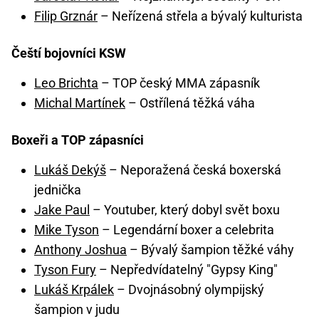
Filip Grznár
– Neřízená střela a bývalý kulturista
Čeští bojovníci KSW
Leo Brichta
– TOP český MMA zápasník
Michal Martínek
– Ostřílená těžká váha
Boxeři a TOP zápasníci
Lukáš Dekýš
– Neporažená česká boxerská
jednička
Jake Paul
– Youtuber, který dobyl svět boxu
Mike Tyson
– Legendární boxer a celebrita
Anthony Joshua
– Bývalý šampion těžké váhy
Tyson Fury
– Nepředvídatelný "Gypsy King"
Lukáš Krpálek
– Dvojnásobný olympijský
šampion v judu