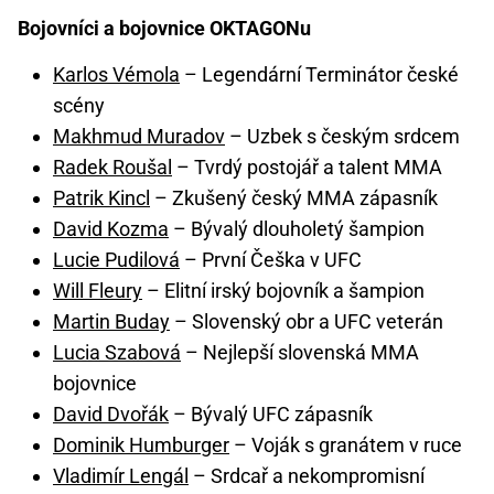
Bojovníci a bojovnice OKTAGONu
Karlos Vémola
– Legendární Terminátor české
scény
Makhmud Muradov
– Uzbek s českým srdcem
Radek Roušal
– Tvrdý postojář a talent MMA
Patrik Kincl
– Zkušený český MMA zápasník
David Kozma
– Bývalý dlouholetý šampion
Lucie Pudilová
– První Češka v UFC
Will Fleury
– Elitní irský bojovník a šampion
Martin Buday
– Slovenský obr a UFC veterán
Lucia Szabová
– Nejlepší slovenská MMA
bojovnice
David Dvořák
– Bývalý UFC zápasník
Dominik Humburger
– Voják s granátem v ruce
Vladimír Lengál
– Srdcař a nekompromisní