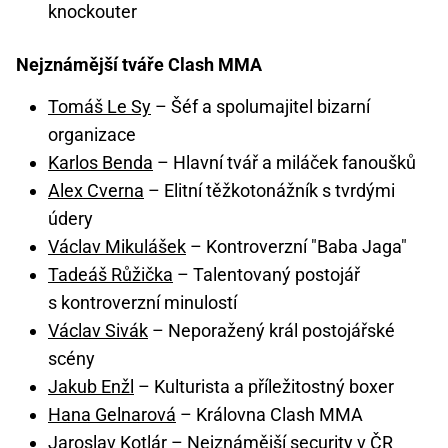
knockouter
Nejznámější tváře Clash MMA
Tomáš Le Sy
– Šéf a spolumajitel bizarní
organizace
Karlos Benda
– Hlavní tvář a miláček fanoušků
Alex Cverna
– Elitní těžkotonážník s tvrdými
údery
Václav Mikulášek
– Kontroverzní "Baba Jaga"
Tadeáš Růžička
– Talentovaný postojář
s kontroverzní minulostí
Václav Sivák
– Neporažený král postojářské
scény
Jakub Enžl
– Kulturista a příležitostný boxer
Hana Gelnarová
– Královna Clash MMA
Jaroslav Kotlár
– Nejznámější security v ČR