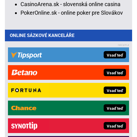
CasinoArena.sk - slovenská online casina
PokerOnline.sk - online poker pre Slovákov
ONLINE SÁZKOVÉ KANCELÁŘE
Vsaď teď
Vsaď teď
Vsaď teď
Vsaď teď
Vsaď teď