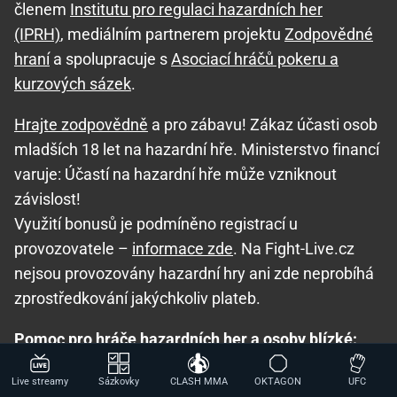
členem
Institutu pro regulaci hazardních her
(IPRH)
, mediálním partnerem projektu
Zodpovědné
hraní
a spolupracuje s
Asociací hráčů pokeru a
kurzových sázek
.
Hrajte zodpovědně
a pro zábavu! Zákaz účasti osob
mladších 18 let na hazardní hře. Ministerstvo financí
varuje: Účastí na hazardní hře může vzniknout
závislost!
Využití bonusů je podmíněno registrací u
provozovatele –
informace zde
. Na Fight-Live.cz
nejsou provozovány hazardní hry ani zde neprobíhá
zprostředkování jakýchkoliv plateb.
Pomoc pro hráče hazardních her a osoby blízké:
Seznam adiktologických služeb v ČR
,
Mapa
Live streamy
Sázkovky
CLASH MMA
OKTAGON
UFC
pomoci
,
Národní stránky pro snížení nebezpečí