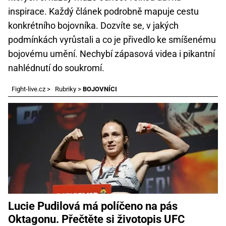
inspirace. Každý článek podrobně mapuje cestu
konkrétního bojovníka. Dozvíte se, v jakých
podmínkách vyrůstali a co je přivedlo ke smíšenému
bojovému umění. Nechybí zápasová videa i pikantní
nahlédnutí do soukromí.
Fight-live.cz
>
Rubriky
>
BOJOVNÍCI
Lucie Pudilová má políčeno na pás
Oktagonu. Přečtěte si životopis UFC