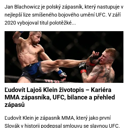
Jan Blachowicz je polský zápasník, který nastupuje v
nejlepší lize smíšeného bojového umění UFC. V září
2020 vybojoval titul polotěžké...
Ľudovít Lajoš Klein životopis – Kariéra
MMA zápasníka, UFC, bilance a přehled
zápasů
Ľudovít Klein je zápasník MMA, který jako první
Slovák v historii podepsal smlouvu se slavnou UFC.