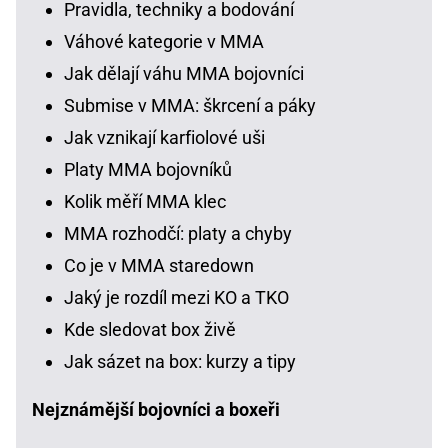
Pravidla, techniky a bodování
Váhové kategorie v MMA
Jak dělají váhu MMA bojovníci
Submise v MMA: škrcení a páky
Jak vznikají karfiolové uši
Platy MMA bojovníků
Kolik měří MMA klec
MMA rozhodčí: platy a chyby
Co je v MMA staredown
Jaký je rozdíl mezi KO a TKO
Kde sledovat box živě
Jak sázet na box: kurzy a tipy
Nejznámější bojovníci a boxeři