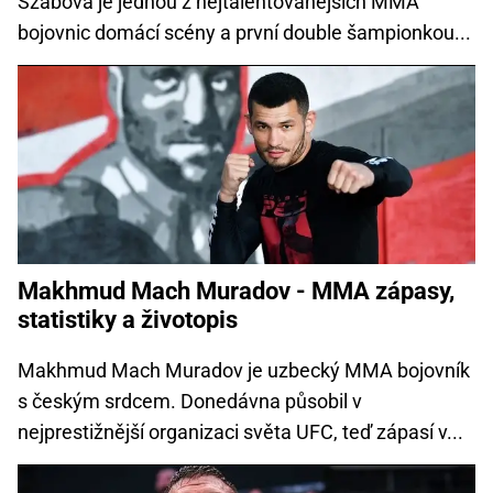
Szabová je jednou z nejtalentovanějších MMA
bojovnic domácí scény a první double šampionkou...
Makhmud Mach Muradov - MMA zápasy,
statistiky a životopis
Makhmud Mach Muradov je uzbecký MMA bojovník
s českým srdcem. Donedávna působil v
nejprestižnější organizaci světa UFC, teď zápasí v...