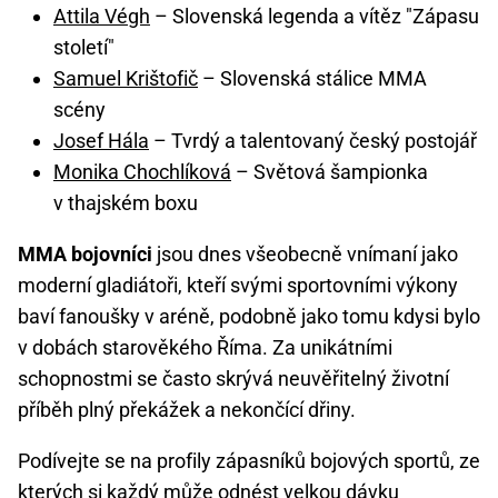
Attila Végh
– Slovenská legenda a vítěz "Zápasu
století"
Samuel Krištofič
– Slovenská stálice MMA
scény
Josef Hála
– Tvrdý a talentovaný český postojář
Monika Chochlíková
– Světová šampionka
v thajském boxu
MMA bojovníci
jsou dnes všeobecně vnímaní jako
moderní gladiátoři, kteří svými sportovními výkony
baví fanoušky v aréně, podobně jako tomu kdysi bylo
v dobách starověkého Říma. Za unikátními
schopnostmi se často skrývá neuvěřitelný životní
příběh plný překážek a nekončící dřiny.
Podívejte se na profily zápasníků bojových sportů, ze
kterých si každý může odnést velkou dávku