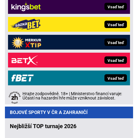
Vsaď teď
Vsaď teď
Vsaď teď
Vsaď teď
Vsaď teď
Hrajte zodpovědně. 18+ | Ministerstvo financí varuje:
Účastí na hazardní hře může vzniknout závislost.
BOJOVÉ SPORTY V ČR A ZAHRANIČÍ
Nejbližší TOP turnaje 2026