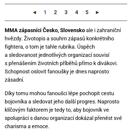
◄
1
2
3
4
5
►
MMA zápasníci Česko, Slovensko
ale i zahraniční
hvězdy. Životopis a souhrn zápasů konkrétního
fightera, o tom je tahle rubrika. Úspěch
a sledovanost jednotlivých organizací souvisí
s přenášením životních příběhů přímo k divákovi.
Schopnost oslovit fanoušky je dnes naprosto
zásadní.
Díky tomu mohou fanoušci lépe pochopit cestu
bojovníka a sledovat jeho další progres. Naprosto
klíčovým faktorem je tedy to, aby bojovník ve
spolupráci s danou organizací dokázal přenést své
charisma a emoce.