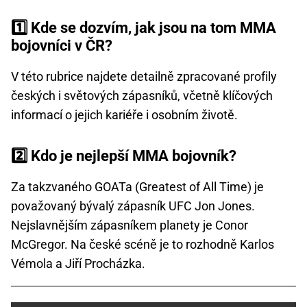
1️⃣ Kde se dozvím, jak jsou na tom MMA
bojovníci v ČR?
V této rubrice najdete detailně zpracované profily
českých i světových zápasníků, včetně klíčových
informací o jejich kariéře i osobním životě.
2️⃣ Kdo je nejlepší MMA bojovník?
Za takzvaného GOATa (Greatest of All Time) je
považovaný bývalý zápasník UFC Jon Jones.
Nejslavnějším zápasníkem planety je Conor
McGregor. Na české scéně je to rozhodně Karlos
Vémola a Jiří Procházka.