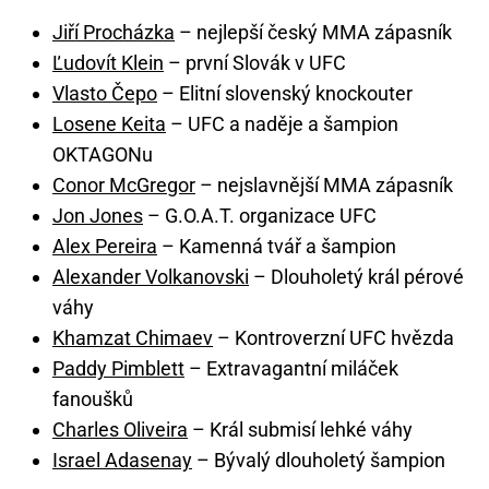
Jiří Procházka
– nejlepší český MMA zápasník
Ľudovít Klein
– první Slovák v UFC
Vlasto Čepo
– Elitní slovenský knockouter
Losene Keita
– UFC a naděje a šampion
OKTAGONu
Conor McGregor
– nejslavnější MMA zápasník
Jon Jones
– G.O.A.T. organizace UFC
Alex Pereira
– Kamenná tvář a šampion
Alexander Volkanovski
– Dlouholetý král pérové
váhy
Khamzat Chimaev
– Kontroverzní UFC hvězda
Paddy Pimblett
– Extravagantní miláček
fanoušků
Charles Oliveira
– Král submisí lehké váhy
Israel Adasenay
– Bývalý dlouholetý šampion