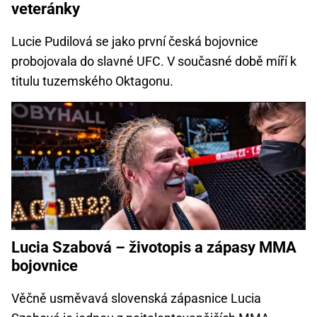
veteránky
Lucie Pudilová se jako první česká bojovnice
probojovala do slavné UFC. V současné době míří k
titulu tuzemského Oktagonu.
Lucia Szabová – životopis a zápasy MMA
bojovnice
Věčně usměvavá slovenská zápasnice Lucia