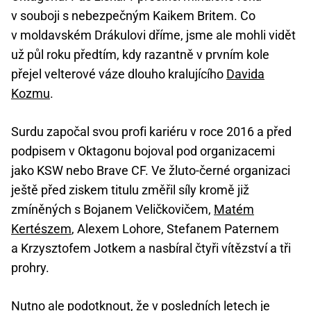
v souboji s nebezpečným Kaikem Britem. Co
v moldavském Drákulovi dříme, jsme ale mohli vidět
už půl roku předtím, kdy razantně v prvním kole
přejel velterové váze dlouho kralujícího
Davida
Kozmu
.
Surdu započal svou profi kariéru v roce 2016 a před
podpisem v Oktagonu bojoval pod organizacemi
jako KSW nebo Brave CF. Ve žluto-černé organizaci
ještě před ziskem titulu změřil síly kromě již
zmíněných s Bojanem Veličkovičem,
Matém
Kertészem
, Alexem Lohore, Stefanem Paternem
a Krzysztofem Jotkem a nasbíral čtyři vítězství a tři
prohry.
Nutno ale podotknout, že v posledních letech je