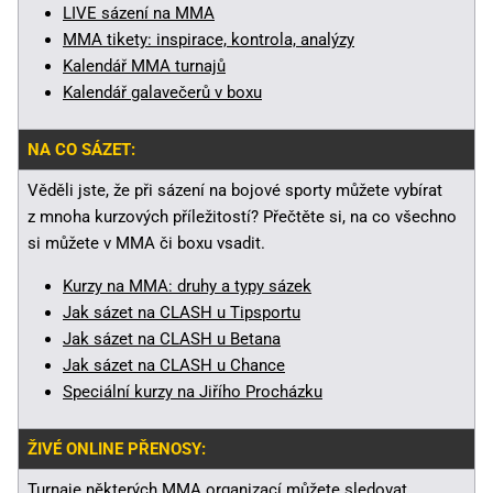
LIVE sázení na MMA
MMA tikety: inspirace, kontrola, analýzy
Kalendář MMA turnajů
Kalendář galavečerů v boxu
NA CO SÁZET:
Věděli jste, že při sázení na bojové sporty můžete vybírat
z mnoha kurzových příležitostí? Přečtěte si, na co všechno
si můžete v MMA či boxu vsadit.
Kurzy na MMA: druhy a typy sázek
Jak sázet na CLASH u Tipsportu
Jak sázet na CLASH u Betana
Jak sázet na CLASH u Chance
Speciální kurzy na Jiřího Procházku
ŽIVÉ ONLINE PŘENOSY:
Turnaje některých MMA organizací můžete sledovat