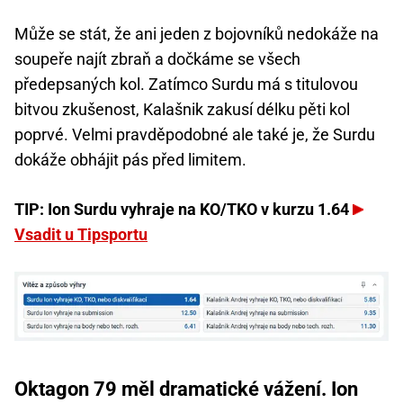
Může se stát, že ani jeden z bojovníků nedokáže na
soupeře najít zbraň a dočkáme se všech
předepsaných kol. Zatímco Surdu má s titulovou
bitvou zkušenost, Kalašnik zakusí délku pěti kol
poprvé. Velmi pravděpodobné ale také je, že Surdu
dokáže obhájit pás před limitem.
TIP: Ion Surdu vyhraje na KO/TKO v kurzu 1.64
Vsadit u Tipsportu
Oktagon 79 měl dramatické vážení. Ion