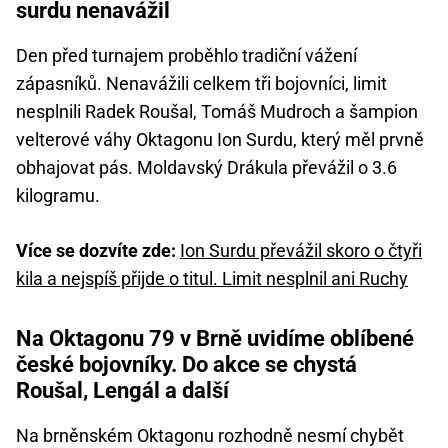
surdu nenavážil
Den před turnajem proběhlo tradiční vážení
zápasníků. Nenavážili celkem tři bojovníci, limit
nesplnili Radek Roušal, Tomáš Mudroch a šampion
velterové váhy Oktagonu Ion Surdu, který měl prvně
obhajovat pás. Moldavský Drákula převážil o 3.6
kilogramu.
Více se dozvíte zde:
Ion Surdu převážil skoro o čtyři
kila a nejspíš přijde o titul. Limit nesplnil ani Ruchy
Na Oktagonu 79 v Brně uvidíme oblíbené
české bojovníky. Do akce se chystá
Roušal, Lengál a další
Na brněnském Oktagonu rozhodně nesmí chybět