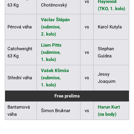
vs
Haywood
63 Kg
Chotěnovský
(TKO, 1. kolo)
Václav Štěpán
Pérová váha
(submise,
vs
Karol Kutyla
2. kolo)
Liam Pitts
Catchweight
Stephan
(submise,
vs
63 Kg
Guidea
1. kolo)
Vašek Klimša
Jessy
Střední váha
(submise,
vs
Joaquim
1. kolo)
Free prelims
Bantamová
Harun Kurt
Šimon Bruknar
vs
váha
(na body)