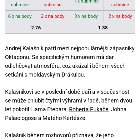
1 x submise
submise
submise
submise
6 x na body
2 x na body
3 x na body
2 x na body
2.76
1.38
Andrej Kalašnik patří mezi nejpopulárnější zápasníky
Oktagonu. Se specifickým humorem má dar
odlehčovat atmosféru, což ukázal i během všech
setkání s moldavským Drákulou.
Kalašnikovi se v poslední době daří a v současnosti
se může chlubit čtyřmi výhrami v řadě, během dvou
let pokořil Liama Etebara,
Roberta Pukače
, Johna
Palaiologose a Matého Kertésze.
Kalašnik během rozhovorů přiznává, že jeho