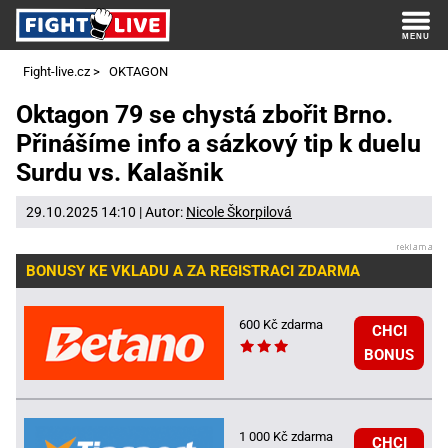
Fight-live.cz
>
OKTAGON
Oktagon 79 se chystá zbořit Brno.
Přinášíme info a sázkový tip k duelu
Surdu vs. Kalašnik
29.10.2025 14:10 | Autor:
Nicole Škorpilová
BONUSY KE VKLADU A ZA REGISTRACI ZDARMA
600 Kč zdarma
CHCI
BONUS
1 000 Kč zdarma
CHCI