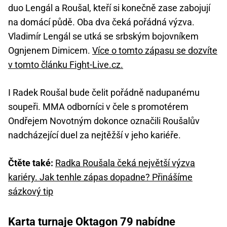
duo Lengál a Roušal, kteří si konečně zase zabojují
na domácí půdě. Oba dva čeká pořádná výzva.
Vladimír Lengál se utká se srbským bojovníkem
Ognjenem Dimicem.
Více o tomto zápasu se dozvíte
v tomto článku Fight-Live.cz.
I Radek Roušal bude čelit pořádně nadupanému
soupeři. MMA odborníci v čele s promotérem
Ondřejem Novotným dokonce označili Roušalův
nadcházející duel za nejtěžší v jeho kariéře.
Čtěte také:
Radka Roušala čeká největší výzva
kariéry. Jak tenhle zápas dopadne? Přinášíme
sázkový tip
Karta turnaje Oktagon 79 nabídne