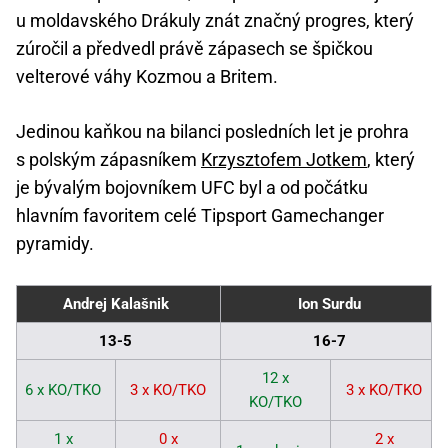
u moldavského Drákuly znát značný progres, který
zúročil a předvedl právě zápasech se špičkou
velterové váhy Kozmou a Britem.
Jedinou kaňkou na bilanci posledních let je prohra
s polským zápasníkem
Krzysztofem Jotkem
, který
je bývalým bojovníkem UFC byl a od počátku
hlavním favoritem celé Tipsport Gamechanger
pyramidy.
Andrej Kalašnik
Ion Surdu
13-5
16-7
12 x
6 x KO/TKO
3 x KO/TKO
3 x KO/TKO
KO/TKO
1 x
0 x
2 x