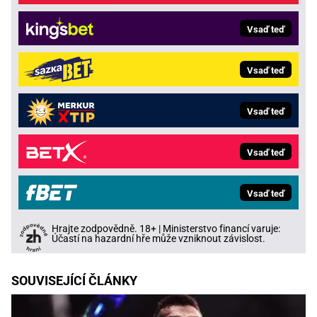
Vsaď teď
Vsaď teď
Vsaď teď
Vsaď teď
Vsaď teď
Hrajte zodpovědně. 18+ | Ministerstvo financí varuje:
Účastí na hazardní hře může vzniknout závislost.
SOUVISEJÍCÍ ČLÁNKY