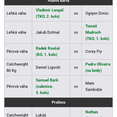
Hlavní karta
Vladimír Lengál
Lehká váha
vs
Ognjen Dimic
(TKO, 2. kolo)
Tomáš
Lehká váha
Jakub Dohnal
vs
Mudroch
(TKO, 1. kolo)
Radek Roušal
Pérová váha
vs
Corey Fry
(KO, 1. kolo)
Catchweight
Pedro Oliveira
Daniel Ligocki
vs
86 Kg
(na body)
Samuel Bark
Mate
Pérová váha
(submise,
vs
Sanikidze
3. kolo)
Prelims
Nathan
Catchweight
Lukáš