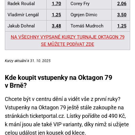
Radek Roušal
1.70
Corey Fry
2.06
Vladimír Lengál
1.25
Ognjen Dimic
3.50
Jakub Dohnal
3.48
Tomáš Mudroch
1.25
NA VŠECHNY VYPSANÉ KURZY TURNAJE OKTAGON 79
SE MŮŽETE PODÍVAT ZDE
Kurzy aktuální k 31. 10. 2025
Kde koupit vstupenky na Oktagon 79
v Brně?
Chcete být v centru dění a vidět vše z první ruky?
Vstupenky na Oktagon 79 ještě stále zakoupíte na
stránkách ticketportal.cz. Lístky pořídíte od 490 Kč,
k mání jsou ale také VIP varianty, díky nimž si užijete
celou událost jen kousek od klece.