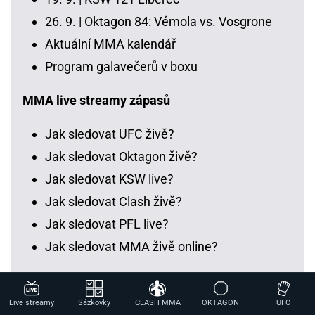
26. 9. |
Oktagon 84: Vémola vs. Vosgrone
Aktuální MMA kalendář
Program galavečerů v boxu
MMA live streamy zápasů
Jak sledovat UFC živě?
Jak sledovat Oktagon živě?
Jak sledovat KSW live?
Jak sledovat Clash živě?
Jak sledovat PFL live?
Jak sledovat MMA živě online?
MMA organizace
Live streamy
Sázkovky
CLASH MMA
OKTAGON
UFC
UFC: program a zápasníci