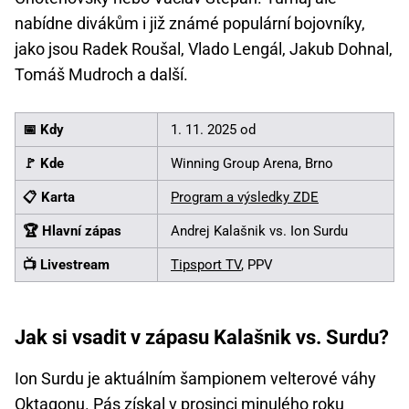
nabídne divákům i již známé populární bojovníky,
jako jsou Radek Roušal, Vlado Lengál, Jakub Dohnal,
Tomáš Mudroch a další.
📅 Kdy
1. 11. 2025 od
🚩 Kde
Winning Group Arena, Brno
📋 Karta
Program a výsledky ZDE
🏆 Hlavní zápas
Andrej Kalašnik vs. Ion Surdu
📺 Livestream
Tipsport TV
, PPV
Jak si vsadit v zápasu Kalašnik vs. Surdu?
Ion Surdu je aktuálním šampionem velterové váhy
Oktagonu. Pás získal v prosinci minulého roku