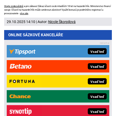
Hrajte zodpovědně
a pro zábavu! Zákaz účasti osob mladších 18 let na hazardní hře. Ministerstvo financí
varuje: Účastí na hazardní hře může vzniknout závislost! Využití bonusů je podmíněno registrací u
provozovatele -
více zde
.
29.10.2025 14:10 | Autor:
Nicole Škorpilová
ONLINE SÁZKOVÉ KANCELÁŘE
Vsaď teď
Vsaď teď
Vsaď teď
Vsaď teď
Vsaď teď