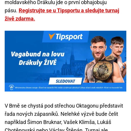
moldavského Drákulu jde o první obhajobuju
pásu.
Registrujte se u Tipsportu a sledujte turnaj
živě zdarma.
V Brně se chystá pod střechou Oktagonu představit
řada nových zápasníků. Nelehké výzvě bude čelit
například Šimon Bruknar, Vašek Klimša, Lukáš
Chotěnovský nebo Václav Štěpán. Turnaj ale