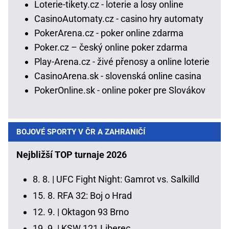
Loterie-tikety.cz - loterie a losy online
CasinoAutomaty.cz - casino hry automaty
PokerArena.cz - poker online zdarma
Poker.cz – český online poker zdarma
Play-Arena.cz - živé přenosy a online loterie
CasinoArena.sk - slovenská online casina
PokerOnline.sk - online poker pre Slovákov
BOJOVÉ SPORTY V ČR A ZAHRANIČÍ
Nejbližší TOP turnaje 2026
8. 8. |
UFC Fight Night: Gamrot vs. Salkilld
15. 8.
RFA 32: Boj o Hrad
12. 9. |
Oktagon 93 Brno
19. 9. |
KSW 121 Liberec