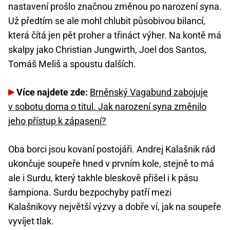
nastavení prošlo značnou změnou po narození syna.
Už předtím se ale mohl chlubit působivou bilancí,
která čítá jen pět proher a třináct výher. Na kontě má
skalpy jako Christian Jungwirth, Joel dos Santos,
Tomáš Meliš a spoustu dalších.
Více najdete zde:
Brněnský Vagabund zabojuje
v sobotu doma o titul. Jak narození syna změnilo
jeho přístup k zápasení?
Oba borci jsou kovaní postojáři. Andrej Kalašnik rád
ukončuje soupeře hned v prvním kole, stejně to má
ale i Surdu, který takhle bleskově přišel i k pásu
šampiona. Surdu bezpochyby patří mezi
Kalašnikovy největší výzvy a dobře ví, jak na soupeře
vyvíjet tlak.