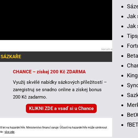
Sáz
Jak 
Jak 
Tips
Fort
Beta
 SÁZKAŘE
Chan
CHANCE – získej 200 Kč ZDARMA
King
Využij skvělé nabídky sázkových příležitostí –
Syno
zaregistruj se snadno online a získej bonus
Sazk
200 Kč zadarmo.
Merk
KLIKNI ZDE a vsaď si u Chance
BetX
fBET
 let na hazardní hře. Ministerstvo financí varuje: Účastí na hazardní hře může vzniknout
le -
více zde
.