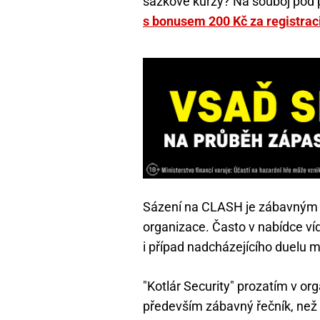
sázkové kurzy? Na souboj pod p
s bonusem 200 Kč za registrac
Sázení na CLASH je zábavným 
organizace. Často v nabídce ví
i případ nadcházejícího duelu
"Kotlár Security" prozatím v o
především zábavný řečník, než 