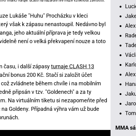
vo financí varuje: účastí na hazardní hře může vzniknout závislost.
Luci
ouze Lukáše "Huhu" Procházku v kleci
Jake
terý však k zápasu nenastoupil.
Nedávno byl
Alex
anga, jeho aktuální příprava je tedy velkou
Rade
idelně není o velká překvapení nouze a toto
Tade
Václ
Karl
 času, i další zápasy
turnaje CLASH 13
Alex
ční bonus 200 Kč. Stačí si založit účet
, což zvládnete během chvíle i na mobilním
Han
dně připsán v tzv. "Goldenech" a za ty
Jaku
em. Na virtuálním tiketu si nezapomeňte před
Jaro
č na Goldeny. Případná výhra vám už bude
Tomá
orunách.
MMA sáz