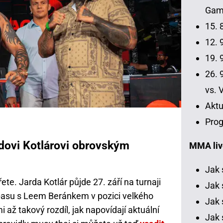
Gamr
15. 
12. 9
19. 9
26. 9
vs. 
Aktu
Prog
rdovi Kotlárovi obrovským
MMA liv
Jak 
te. Jarda Kotlár půjde 27. září na turnaji
Jak 
pasu s Leem Beránkem v pozici velkého
Jak 
 až takový rozdíl, jak napovídají aktuální
Jak 