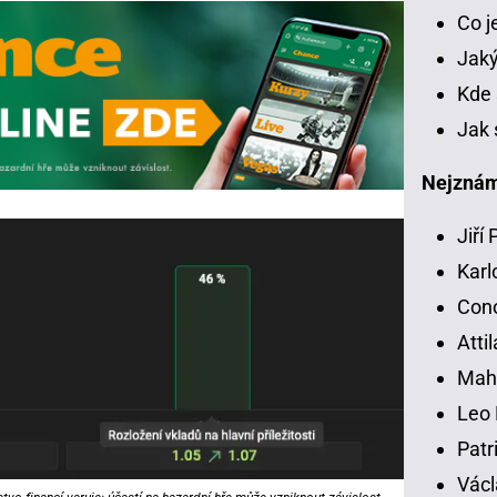
Co 
Jaký
Kde 
Jak 
Nejznámě
Jiří
Karl
Con
Atti
Mah
Leo 
Patr
Václ