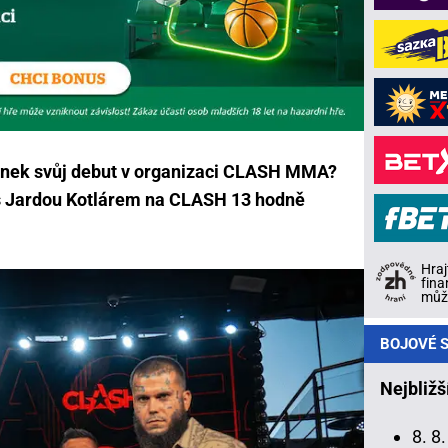
ánek svůj debut v organizaci CLASH MMA?
s Jardou Kotlárem na CLASH 13 hodně
Hraj
fina
může
BOJOVÉ S
Nejbližš
8. 8.