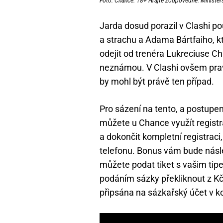
Foto: Chance. 18+ Hrajte zodpovědně. Ministerst
Jarda dosud porazil v Clashi p
a strachu a
Adama Bártfaiho, k
odejit od trenéra Lukreciuse Ch
neznámou. V Clashi ovšem prav
by mohl být právě ten případ.
Pro sázení na tento, a postupem
můžete u Chance využít registra
a dokončit kompletní registraci
telefonu. Bonus vám bude násle
můžete podat tiket s vašim tip
podáním sázky překliknout z K
připsána na sázkařský účet v k