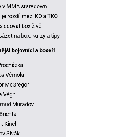
je v MMA staredown
 je rozdíl mezi KO a TKO
sledovat box živě
sázet na box: kurzy a tipy
jší bojovníci a boxeři
 Procházka
os Vémola
or McGregor
la Végh
mud Muradov
Brichta
ik Kincl
av Sivák