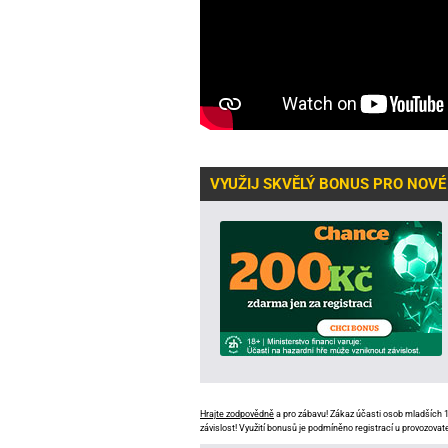
VYUŽIJ SKVĚLÝ BONUS PRO NOVÉ
Hrajte zodpovědně
a pro zábavu! Zákaz účasti osob mladších 18
závislost! Využití bonusů je podmíněno registrací u provozovate