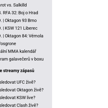
ot vs. Salkilld
8.
RFA 32: Boj o Hrad
. |
Oktagon 93 Brno
. |
KSW 121 Liberec
. |
Oktagon 84: Vémola
Vosgrone
ální MMA kalendář
ram galavečerů v boxu
e streamy zápasů
sledovat UFC živě?
sledovat Oktagon živě?
sledovat KSW live?
sledovat Clash živě?