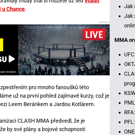
ravidly muay thai si můžete už teď
vsadit
Jak 
i u Chance
.
Jak 
onli
MMA or
UFC:
OKTA
CLAS
pro
zpestřením pro mnoho fanoušků této
KSW:
dáme už na první pohled zajímavé kurzy, což je
PML:
 mezi Leem Beránkem a Jardou Kotlárem.
RFA:
rganizaci CLASH MMA předvedl, že je
PFL:
že by své plány a bojové schopnosti
ONE 