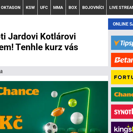
OKTAGON
KSW
UFC
MMA
BOX
BOJOVNÍCI
LIVE STRE
ONLINE 
ti Jardovi Kotlárovi
em! Tenhle kurz vás
ka