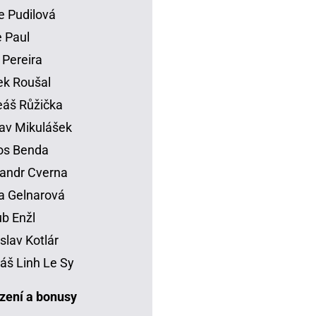
e Pudilová
 Paul
 Pereira
k Roušal
áš Růžička
av Mikulášek
os Benda
andr Cverna
a Gelnarová
b Enžl
slav Kotlár
š Linh Le Sy
ení a bonusy