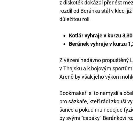
z diskoték dokázal přenést mez
rozdíl od Beránka stál v kleci j
důležitou roli.
Kotlár vyhraje v kurzu 3,3
Beránek vyhraje v kurzu 1
Z vězení nedávno propuštěný L
v Thajsku a k bojovým sportům 
Areně by však jeho výkon mohla
Bookmakeři si to nemyslí a oček
pro sázkaře, kteří rádi zkouší 
šance a pokud mu nedojde fyzi
by svými "capáky" Beránkovi ro