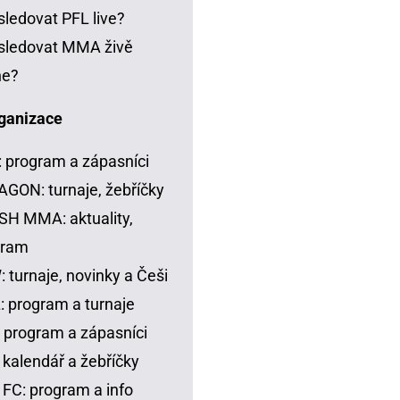
sledovat PFL live?
sledovat MMA živě
ne?
ganizace
 program a zápasníci
GON: turnaje, žebříčky
H MMA: aktuality,
gram
 turnaje, novinky a Češi
 program a turnaje
 program a zápasníci
 kalendář a žebříčky
FC: program a info