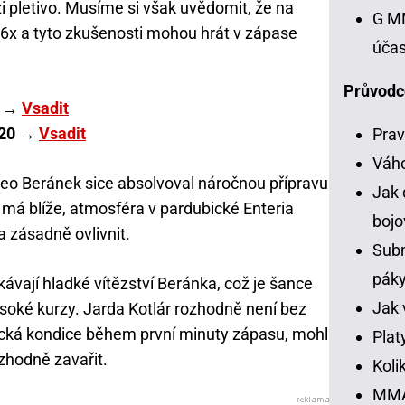
i pletivo. Musíme si však uvědomit, že na
G MM
iž 6x a tyto zkušenosti mohou hrát v zápase
účas
Průvodc
0 →
Vsadit
,20 →
Vsadit
Prav
Váh
eo Beránek sice absolvoval náročnou přípravu
Jak 
má blíže, atmosféra v pardubické Enteria
bojo
 zásadně ovlivnit.
Subm
pák
ávají hladké vítězství Beránka, což je šance
Jak 
vysoké kurzy. Jarda Kotlár rozhodně není bez
cká kondice během první minuty zápasu, mohl
Plat
zhodně zavařit.
Koli
MMA 