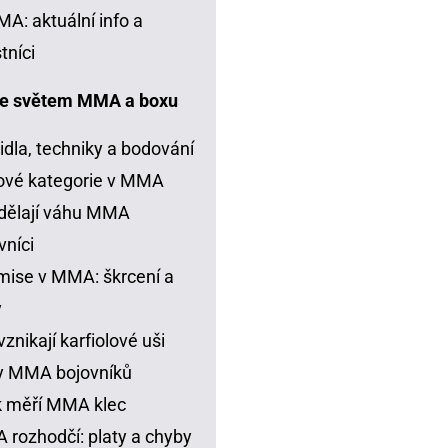
A: aktuální info a
tníci
e světem MMA a boxu
idla, techniky a bodování
ové kategorie v MMA
dělají váhu MMA
vníci
ise v MMA: škrcení a
y
vznikají karfiolové uši
y MMA bojovníků
k měří MMA klec
rozhodčí: platy a chyby