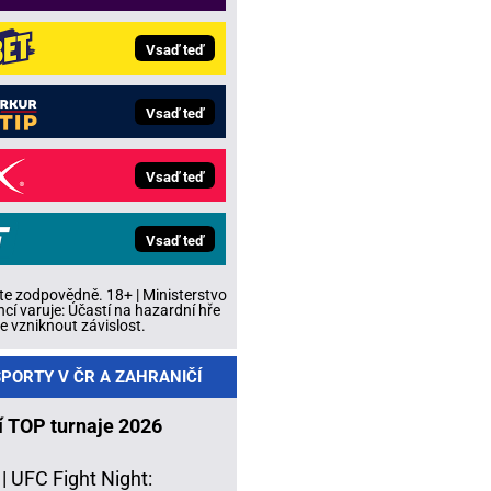
Vsaď teď
Vsaď teď
Vsaď teď
Vsaď teď
te zodpovědně. 18+ | Ministerstvo
ncí varuje: Účastí na hazardní hře
 vzniknout závislost.
PORTY V ČR A ZAHRANIČÍ
í TOP turnaje 2026
 |
UFC Fight Night: