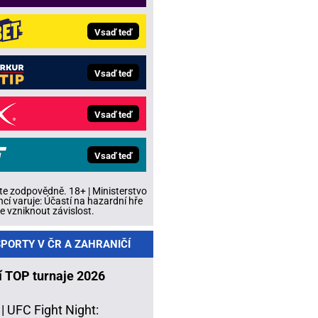
Vsaď teď
Vsaď teď
Vsaď teď
Vsaď teď
te zodpovědně. 18+ | Ministerstvo
ncí varuje: Účastí na hazardní hře
 vzniknout závislost.
PORTY V ČR A ZAHRANIČÍ
í TOP turnaje 2026
 |
UFC Fight Night: