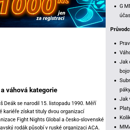
G MM
účas
Průvodc
Prav
Váh
Jak 
bojo
Subm
 a váhová kategorie
pák
Jak 
Deák se narodil 15. listopadu 1990. Měří
Plat
 kariéře získat tituly dvou organizací
Koli
nizace Fight Nights Global a česko-slovenské
MMA 
avský rodák působí v ruské organizaci ACA.