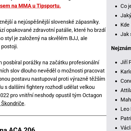
nusem na MMA u Tipsportu.
Co 
Jaký
nější a nejúspěšnější slovenské zápasníky.
Kde 
 opakované zdravotní patálie, které ho brzdí
Jak 
ho styl je založený na skvělém BJJ, ale
postoji.
Nejznámě
Jiří
 posbíral porážky na začátku profesionální
tních slov dlouho nevěděl o možnosti pracovat
Karl
robnou postavu nastupoval proti výrazně těžším
Con
s dalšími fightery rozhodl udělat velkou
Atti
2022 pro vnitřní neshody opustil tým Octagon
Mah
ji Škondriče
.
Leo 
Patr
Václ
 na ACA 206