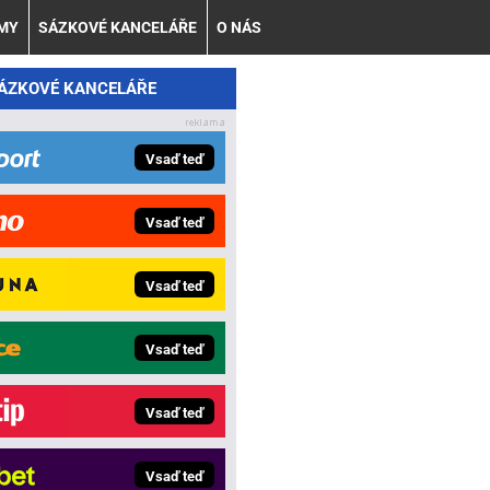
AMY
SÁZKOVÉ KANCELÁŘE
O NÁS
SÁZKOVÉ KANCELÁŘE
Vsaď teď
Vsaď teď
Vsaď teď
Vsaď teď
Vsaď teď
Vsaď teď