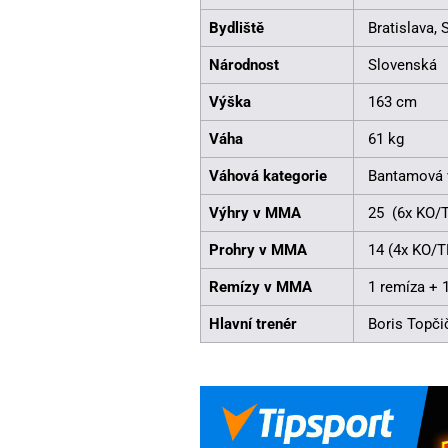
Bydliště
Bratislava,
Národnost
Slovenská
Výška
163 cm
Váha
61 kg
Váhová kategorie
Bantamová 
Výhry v MMA
25 (6x KO/T
Prohry v MMA
14 (
4x KO/T
Remízy v MMA
1 remíza + 
Hlavní trenér
Boris Topči