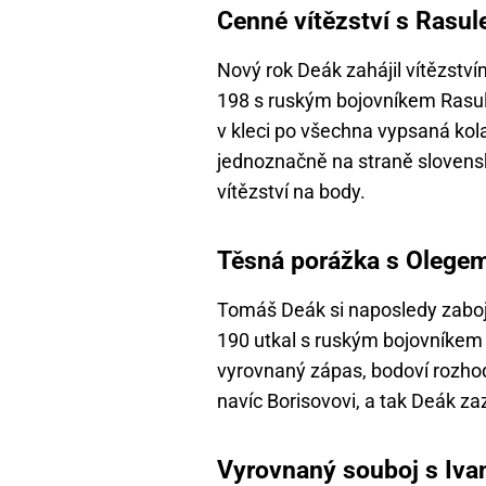
Cenné vítězství s Ras
Nový rok Deák zahájil vítězství
198 s ruským bojovníkem Rasul
v kleci po všechna vypsaná kol
jednoznačně na straně slovensk
vítězství na body.
Těsná porážka s Olege
Tomáš Deák si naposledy zaboj
190 utkal s ruským bojovníkem
vyrovnaný zápas, bodoví rozhodč
navíc Borisovovi, a tak Deák za
Vyrovnaný souboj s Iv