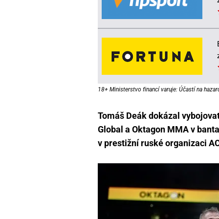
18+ Ministerstvo financí varuje: Účastí na hazar
Tomáš Deák dokázal vybojovat d
Global a Oktagon MMA v banta
v prestižní ruské organizaci AC