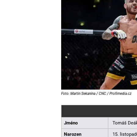
Foto: Martin Sekanina / CNC / Profimedia.cz
Jméno
Tomáš Deá
Narozen
15. listopa