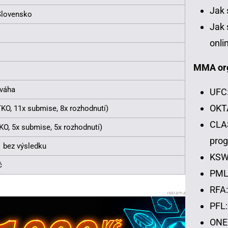
Jak 
 Slovensko
Jak 
onli
MMA or
váha
UFC:
OKTA
KO, 11x submise, 8x rozhodnutí)
CLAS
KO, 5x submise, 5x rozhodnutí)
pro
1 bez výsledku
KSW:
č
PML:
RFA:
PFL:
ONE 