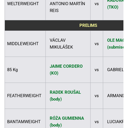
RADOVAN
WELTERWEIGHT
ANTONIO MARTÍN
vs
(TKO)
REIS
PRELIMS
VÁCLAV
OLE MAG
MIDDLEWEIGHT
vs
MIKULÁŠEK
(submise)
JAIME CORDERO
85 Kg
vs
GABRIEL 
(KO)
RADEK ROUŠAL
FEATHERWEIGHT
vs
ARMAND 
(body)
RÓŻA GUMIENNA
BANTAMWEIGHT
vs
LUCIAKRA
(body)