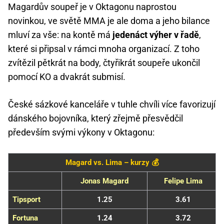
Magardův soupeř je v Oktagonu naprostou
novinkou, ve světě MMA je ale doma a jeho bilance
mluví za vše: na kontě má
jedenáct výher v řadě
,
které si připsal v rámci mnoha organizací. Z toho
zvítězil pětkrát na body, čtyřikrát soupeře ukončil
pomocí KO a dvakrát submisí.
České sázkové kanceláře v tuhle chvíli více favorizují
dánského bojovníka, který zřejmě přesvědčil
především svými výkony v Oktagonu:
Magard vs. Lima – kurzy 💰
Jonas Magard
Felipe Lima
Tipsport
1.25
3.61
Fortuna
1.24
3.72