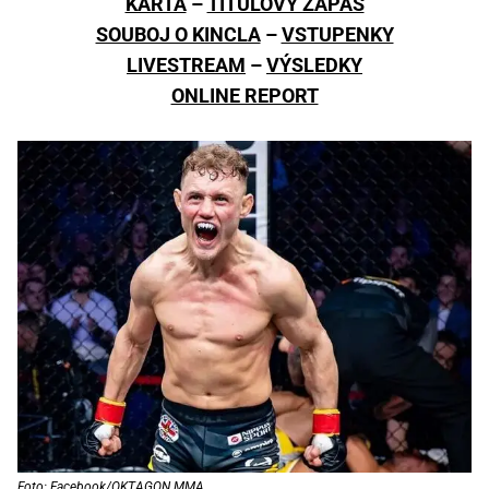
KARTA
–
TITULOVÝ ZÁPAS
SOUBOJ O KINCLA
–
VSTUPENKY
LIVESTREAM
–
VÝSLEDKY
ONLINE REPORT
Foto: Facebook/OKTAGON MMA