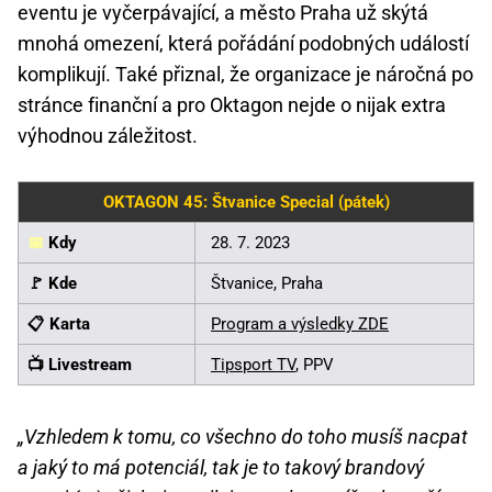
eventu je vyčerpávající, a město Praha už skýtá
mnohá omezení, která pořádání podobných událostí
komplikují. Také přiznal, že organizace je náročná po
stránce finanční a pro Oktagon nejde o nijak extra
výhodnou záležitost.
OKTAGON 45: Štvanice Special (pátek)
📅
Kdy
28. 7. 2023
🚩 Kde
Štvanice, Praha
📋 Karta
Program a výsledky ZDE
📺 Livestream
Tipsport TV
, PPV
„Vzhledem k tomu, co všechno do toho musíš nacpat
a jaký to má potenciál, tak je to takový brandový