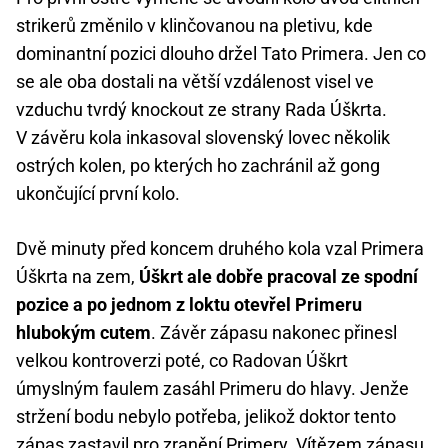
strikerů změnilo v klinčovanou na pletivu, kde
dominantní pozici dlouho držel Tato Primera. Jen co
se ale oba dostali na větší vzdálenost visel ve
vzduchu tvrdý knockout ze strany Rada Úškrta.
V závěru kola inkasoval slovenský lovec několik
ostrých kolen, po kterých ho zachránil až gong
ukončující první kolo.
Dvě minuty před koncem druhého kola vzal Primera
Úškrta na zem,
Úškrt ale dobře pracoval ze spodní
pozice a po jednom z loktu otevřel Primeru
hlubokým cutem
. Závěr zápasu nakonec přinesl
velkou kontroverzi poté, co Radovan Úškrt
úmyslným faulem zasáhl Primeru do hlavy. Jenže
stržení bodu nebylo potřeba, jelikož doktor tento
zápas zastavil pro zranění Primery. Vítězem zápasu