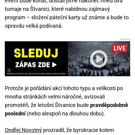
event bude konat, dostali jsme nakonec hned dva
turnaje na Štvanici, které nabídnou zajímavý
program – složení páteční karty už známe a bude to
opravdu velká podívaná.
Protože je pořádání akcí tohoto typu a velikosti po
mnoha stránkách velmi náročné, avizovali
promotéři, že letošní Štvanice bude
pravděpodobně
poslední
(nebo alespoň na dlouhou dobu).
Ondřej Novotný
prozradil, že byrokracie kolem