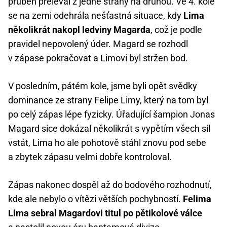
průběh přeléval z jedné strany na druhou. Ve 4. kole
se na zemi odehrála nešťastná situace, kdy
Lima
několikrát nakopl ledviny Magarda
, což je podle
pravidel nepovolený úder. Magard se rozhodl
v zápase pokračovat a Limovi byl stržen bod.
V posledním, pátém kole, jsme byli opět svědky
dominance ze strany Felipe Limy, který na tom byl
po celý zápas lépe fyzicky. Úřadující šampion Jonas
Magard sice dokázal několikrát s vypětím všech sil
vstát, Lima ho ale pohotově stáhl znovu pod sebe
a zbytek zápasu velmi dobře kontroloval.
Zápas nakonec dospěl až do bodového rozhodnutí,
kde ale nebylo o vítězi větších pochybností.
Felima
Lima sebral Magardovi titul po pětikolové válce