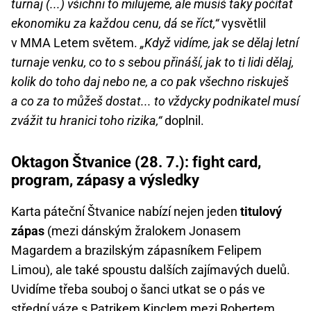
turnaj (...) všichni to milujeme, ale musíš taky počítat
ekonomiku za každou cenu, dá se říct,“
vysvětlil
v MMA Letem světem.
„Když vidíme, jak se dělaj letní
turnaje venku, co to s sebou přináší, jak to ti lidi dělaj,
kolik do toho daj nebo ne, a co pak všechno riskuješ
a co za to můžeš dostat... to vždycky podnikatel musí
zvážit tu hranici toho rizika,“
doplnil.
Oktagon Štvanice (28. 7.): fight card,
program, zápasy a výsledky
Karta páteční Štvanice nabízí nejen jeden
titulový
zápas
(mezi dánským žralokem Jonasem
Magardem a brazilským zápasníkem Felipem
Limou), ale také spoustu dalších zajímavých duelů.
Uvidíme třeba souboj o šanci utkat se o pás ve
střední váze s Patrikem Kinclem mezi Robertem