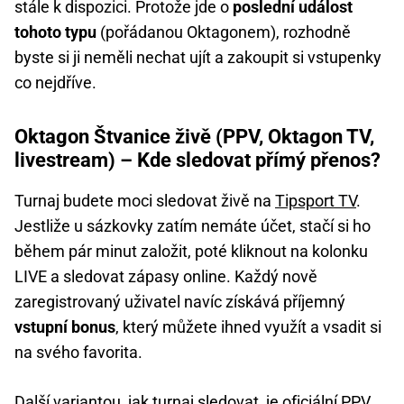
stále k dispozici. Protože jde o
poslední událost
tohoto typu
(pořádanou Oktagonem), rozhodně
byste si ji neměli nechat ujít a zakoupit si vstupenky
co nejdříve.
Oktagon Štvanice živě (PPV, Oktagon TV,
livestream) – Kde sledovat přímý přenos?
Turnaj budete moci sledovat živě na
Tipsport TV
.
Jestliže u sázkovky zatím nemáte účet, stačí si ho
během pár minut založit, poté kliknout na kolonku
LIVE a sledovat zápasy online. Každý nově
zaregistrovaný uživatel navíc získává příjemný
vstupní bonus
, který můžete ihned využít a vsadit si
na svého favorita.
Další variantou, jak turnaj sledovat, je oficiální PPV