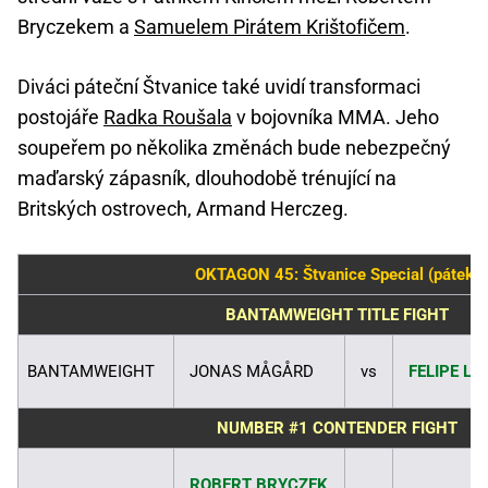
Bryczekem a
Samuelem Pirátem Krištofičem
.
Diváci páteční Štvanice také uvidí transformaci
postojáře
Radka Roušala
v bojovníka MMA. Jeho
soupeřem po několika změnách bude nebezpečný
maďarský zápasník, dlouhodobě trénující na
Britských ostrovech, Armand Herczeg.
OKTAGON 45: Štvanice Special (pátek)
BANTAMWEIGHT TITLE FIGHT
BANTAMWEIGHT
JONAS MÅGÅRD
vs
FELIPE LIM
NUMBER #1 CONTENDER FIGHT
ROBERT BRYCZEK