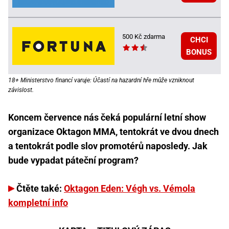
500 Kč zdarma
CHCI
BONUS
18+ Ministerstvo financí varuje: Účastí na hazardní hře může vzniknout
závislost.
Koncem července nás čeká populární letní show
organizace Oktagon MMA, tentokrát ve dvou dnech
a tentokrát podle slov promotérů naposledy. Jak
bude vypadat páteční program?
Čtěte také:
Oktagon Eden: Végh vs. Vémola
kompletní info