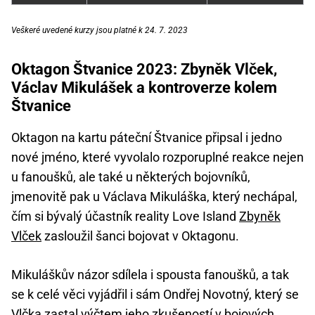
Veškeré uvedené kurzy jsou platné k 24. 7. 2023
Oktagon Štvanice 2023: Zbyněk Vlček,
Václav Mikulášek a kontroverze kolem
Štvanice
Oktagon na kartu páteční Štvanice připsal i jedno
nové jméno, které vyvolalo rozporuplné reakce nejen
u fanoušků, ale také u některých bojovníků,
jmenovitě pak u Václava Mikuláška, který nechápal,
čím si bývalý účastník reality Love Island
Zbyněk
Vlček
zasloužil šanci bojovat v Oktagonu.
Mikuláškův názor sdílela i spousta fanoušků, a tak
se k celé věci vyjádřil i sám Ondřej Novotný, který se
Vlčka zastal výčtem jeho zkušeností v bojových