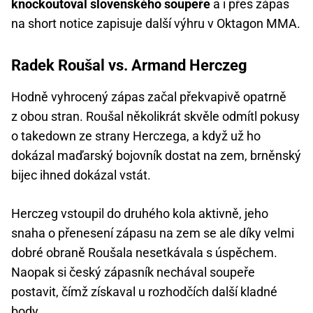
knockoutoval slovenského soupeře
a i přes zápas
na short notice zapisuje další výhru v Oktagon MMA.
Radek Roušal vs. Armand Herczeg
Hodně vyhrocený zápas začal překvapivě opatrně
z obou stran. Roušal několikrát skvěle odmítl pokusy
o takedown ze strany Herczega, a když už ho
dokázal maďarský bojovník dostat na zem, brněnský
bijec ihned dokázal vstát.
Herczeg vstoupil do druhého kola aktivně, jeho
snaha o přenesení zápasu na zem se ale díky velmi
dobré obraně Roušala nesetkávala s úspěchem.
Naopak si český zápasník nechával soupeře
postavit, čímž získaval u rozhodčích další kladné
body.