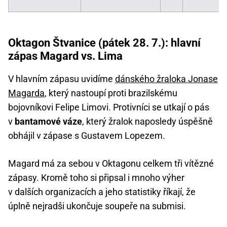
Oktagon Štvanice (pátek 28. 7.): hlavní
zápas Magard vs. Lima
V hlavním zápasu uvidíme
dánského žraloka Jonase
Magarda
, který nastoupí proti brazilskému
bojovníkovi Felipe Limovi. Protivníci se utkají o pás
v
bantamové váze
, který žralok naposledy úspěšně
obhájil v zápase s Gustavem Lopezem.
Magard má za sebou v Oktagonu celkem tři vítězné
zápasy. Kromě toho si připsal i mnoho výher
v dalších organizacích a jeho statistiky říkají, že
úplně nejradši ukončuje soupeře na submisi.