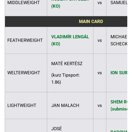
MIDDLEWEIGHT
vs
SAMUEL K
(KO)
MAIN CARD
VLADIMÍR LENGÁL
MICHAEL 
FEATHERWEIGHT
vs
(KO)
SCHECK
MATÉ KERTÉSZ
WELTERWEIGHT
vs
ION SURDU
(kurz Tipsport:
1.86)
SHEM RO
LIGHTWEIGHT
JAN MALACH
vs
(submise)
JOSÉ