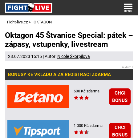
Fight-live.cz
>
OKTAGON
Oktagon 45 Štvanice Special: pátek –
zápasy, vstupenky, livestream
28.07.2023 15:15 | Autor:
Nicole Škorpilová
BONUSY KE VKLADU A ZA REGISTRACI ZDARMA
600 Kč zdarma
CHCI
BONUS
1 000 Kč zdarma
CHCI
BONUS