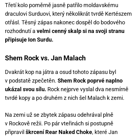
Třetí kolo poměrně jasně patřilo moldavskému
draculovi Surduovi, který několikrát tvrdě Kertészem
otřásl. Těsný zápas nakonec dospěl do bodového
rozhodnutí a
velmi cenný skalp si na svoji stranu
připisuje Ion Surdu.
Shem Rock vs. Jan Malach
Dvakrát kop na játra a osud tohoto zápasu byl
v podstatě zpečetěn.
Shem Rock poprvé naplno
ukázal svou sílu.
Rock nejprve vyslal dva nesmírně
tvrdé kopy a po druhém z nich šel Malach k zemi.
Na zemi už se zbytek zápasu odehrával plně
v Rockově režii. Po pár vteřinách si postupně
připravil
škrcení Rear Naked Choke
, které Jan