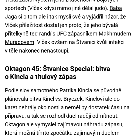
sportech (Vlček kdysi mimo jiné dělal judo).
Baba
Jaga
si o tom ale i tak myslí své a vyjádřil názor, že
Vlček příležitost dostal jen proto, že jeho bývalá
přítelkyně teď randí s UFC zápasníkem
Makhmudem
Muradovem
. Vlček ovšem na Štvanici kvůli infekci
v těle nakonec nenastoupí.
Oktagon 45: Štvanice Special: bitva
o Kincla a titulový zápas
Podle slov samotného Patrika Kincla se původně
plánovala bitva Kincl vs. Bryczek. Kinclovi ale do
karet nehrály okolnosti a neměl by dostatek času na
přípravu, a tak se rozhodl duel raději odmítnout.
Oktagon ale vymyslel zajímavou náhradu zápasu,
která možná tímto zpočátku zajímavým duelem