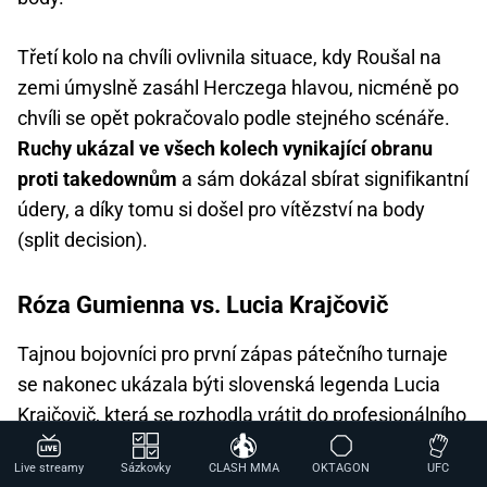
Třetí kolo na chvíli ovlivnila situace, kdy Roušal na
zemi úmyslně zasáhl Herczega hlavou, nicméně po
chvíli se opět pokračovalo podle stejného scénáře.
Ruchy ukázal ve všech kolech vynikající obranu
proti takedownům
a sám dokázal sbírat signifikantní
údery, a díky tomu si došel pro vítězství na body
(split decision).
Róza Gumienna vs. Lucia Krajčovič
Tajnou bojovníci pro první zápas pátečního turnaje
se nakonec ukázala býti slovenská legenda Lucia
Krajčovič, která se rozhodla vrátit do profesionálního
MMA. Otevírací zápas turnaje nabídl zajímavou
Live streamy
Sázkovky
CLASH MMA
OKTAGON
UFC
podívanou, která se protáhla na všechna tři vypsaná