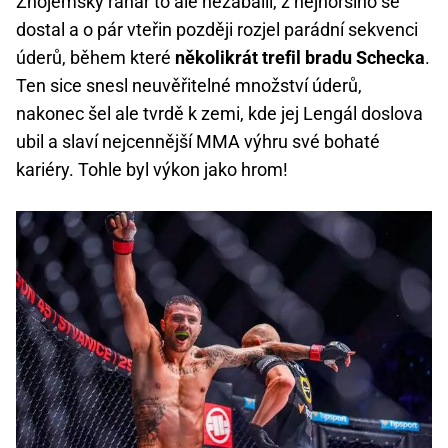
Znojemský ranař to ale nezabalil, z nejhoršího se
dostal a o pár vteřin později rozjel parádní sekvenci
úderů, během které
několikrát trefil bradu Schecka
.
Ten sice snesl neuvěřitelné množství úderů,
nakonec šel ale tvrdě k zemi, kde jej Lengál doslova
ubil a slaví nejcennější MMA výhru své bohaté
kariéry. Tohle byl výkon jako hrom!