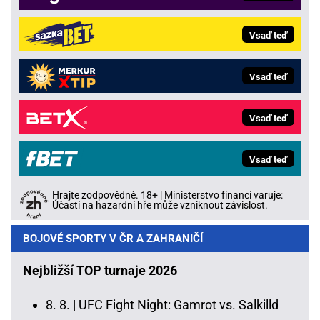
Vsaď teď
Vsaď teď
Vsaď teď
Vsaď teď
Hrajte zodpovědně. 18+ | Ministerstvo financí varuje:
Účastí na hazardní hře může vzniknout závislost.
BOJOVÉ SPORTY V ČR A ZAHRANIČÍ
Nejbližší TOP turnaje 2026
8. 8. |
UFC Fight Night: Gamrot vs. Salkilld