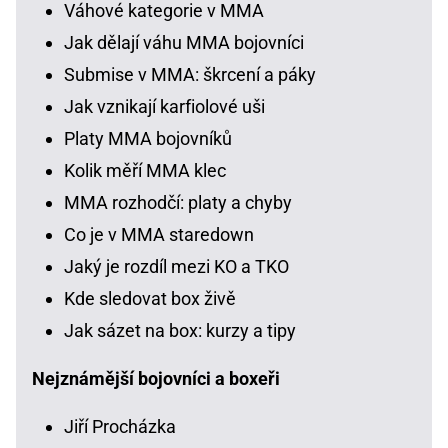
Váhové kategorie v MMA
Jak dělají váhu MMA bojovníci
Submise v MMA: škrcení a páky
Jak vznikají karfiolové uši
Platy MMA bojovníků
Kolik měří MMA klec
MMA rozhodčí: platy a chyby
Co je v MMA staredown
Jaký je rozdíl mezi KO a TKO
Kde sledovat box živě
Jak sázet na box: kurzy a tipy
Nejznámější bojovníci a boxeři
Jiří Procházka