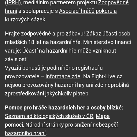
(IPRH)
, mediálním partnerem projektu
Zodpovědné
hraní
a spolupracuje s
Asociací hráčů pokeru a
kurzových sázek
.
Hrajte zodpovědně
a pro zábavu! Zákaz účasti osob
mladších 18 let na hazardní hře. Ministerstvo financí
varuje: Účastí na hazardní hře může vzniknout
závislost!
Využití bonusů je podmíněno registrací u
provozovatele –
informace zde
. Na Fight-Live.cz
nejsou provozovány hazardní hry ani zde neprobíhá
zprostředkování jakýchkoliv plateb.
Pomoc pro hráče hazardních her a osoby blízké:
Seznam adiktologických služeb v ČR
,
Mapa
pomoci
,
Národní stránky pro snížení nebezpečí
hazardního hraní
.