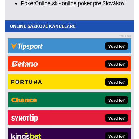
PokerOnline.sk - online poker pre Slovákov
ONLINE SÁZKOVÉ KANCELÁŘE
Vsaď teď
Vsaď teď
Vsaď teď
Vsaď teď
Vsaď teď
Vsaď teď