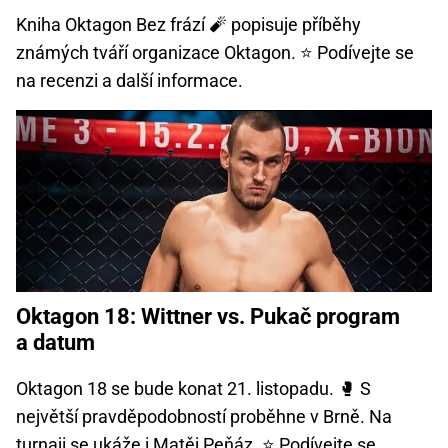
Kniha Oktagon Bez frází 🧨 popisuje příběhy
známých tváří organizace Oktagon. ⭐ Podívejte se
na recenzi a další informace.
Oktagon 18: Wittner vs. Pukač program
a datum
Oktagon 18 se bude konat 21. listopadu. 🥊 S
největší pravděpodobností proběhne v Brně. Na
turnaji se ukáže i Matěj Peňáz. ⭐ Podívejte se...