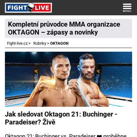
Kompletní průvodce MMA organizace
OKTAGON – zápasy a novinky
Fight-live.cz
>
Rubriky
>
OKTAGON
Jak sledovat Oktagon 21: Buchinger -
Paradeiser? Živě
Oktagon 21: Buchinger vs. Paradeiser ❤️ proběhne