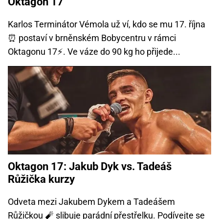
Oktagon 17
Karlos Terminátor Vémola už ví, kdo se mu 17. října
⏰ postaví v brněnském Bobycentru v rámci
Oktagonu 17⚡. Ve váze do 90 kg ho přijede...
Oktagon 17: Jakub Dyk vs. Tadeáš
Růžička kurzy
Odveta mezi Jakubem Dykem a Tadeášem
Růžičkou 🧨 slibuje parádní přestřelku. Podívejte se