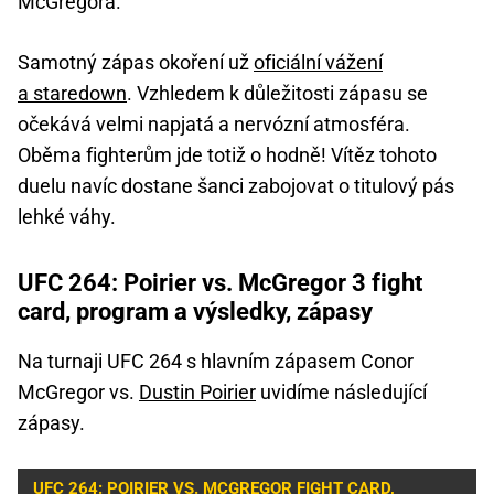
McGregora.
Samotný zápas okoření už
oficiální vážení
a staredown
. Vzhledem k důležitosti zápasu se
očekává velmi napjatá a nervózní atmosféra.
Oběma fighterům jde totiž o hodně! Vítěz tohoto
duelu navíc dostane šanci zabojovat o titulový pás
lehké váhy.
UFC 264: Poirier vs. McGregor 3 fight
card, program a výsledky, zápasy
Na turnaji UFC 264 s hlavním zápasem Conor
McGregor vs.
Dustin Poirier
uvidíme následující
zápasy.
UFC 264: POIRIER VS. MCGREGOR FIGHT CARD,