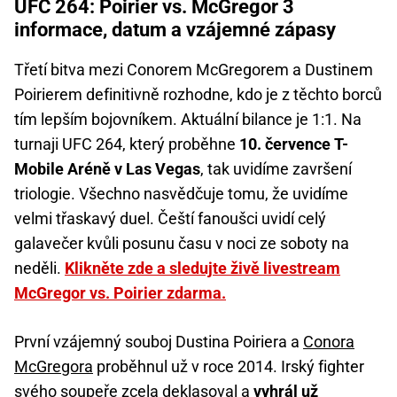
UFC 264: Poirier vs. McGregor 3
informace, datum a vzájemné zápasy
Třetí bitva mezi Conorem McGregorem a Dustinem
Poirierem definitivně rozhodne, kdo je z těchto borců
tím lepším bojovníkem. Aktuální bilance je 1:1. Na
turnaji UFC 264, který proběhne
10. července T-
Mobile Aréně v Las Vegas
, tak uvidíme završení
triologie. Všechno nasvědčuje tomu, že uvidíme
velmi třaskavý duel. Čeští fanoušci uvidí celý
galavečer kvůli posunu času v noci ze soboty na
neděli.
Klikněte zde a sledujte živě livestream
McGregor vs. Poirier zdarma.
První vzájemný souboj Dustina Poiriera a
Conora
McGregora
proběhnul už v roce 2014. Irský fighter
svého soupeře zcela deklasoval a
vyhrál už