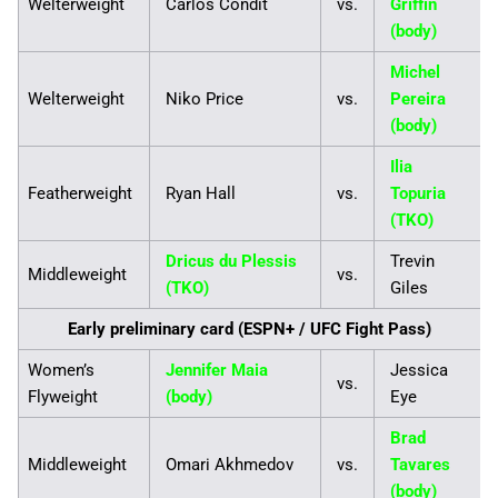
Welterweight
Carlos Condit
vs.
Griffin
(body)
Michel
Welterweight
Niko Price
vs.
Pereira
(body)
Ilia
Featherweight
Ryan Hall
vs.
Topuria
(TKO)
Dricus du Plessis
Trevin
Middleweight
vs.
(TKO)
Giles
Early preliminary card (ESPN+ / UFC Fight Pass)
Women’s
Jennifer Maia
Jessica
vs.
Flyweight
(body)
Eye
Brad
Middleweight
Omari Akhmedov
vs.
Tavares
(body)