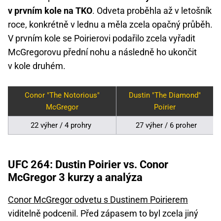
v prvním kole na TKO
. Odveta proběhla až v letošník
roce, konkrétně v lednu a měla zcela opačný průběh.
V prvním kole se Poirierovi podařilo zcela vyřadit
McGregorovu přední nohu a následně ho ukončit
v kole druhém.
Conor "The Notorious"
Dustin "The Diamond"
McGregor
Poirier
22 výher / 4 prohry
27 výher / 6 proher
UFC 264: Dustin Poirier vs. Conor
McGregor 3 kurzy a analýza
Conor McGregor odvetu s Dustinem Poirierem
viditelně podcenil. Před zápasem to byl zcela jiný