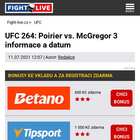
Fight-live.cz
>
UFC
UFC 264: Poirier vs. McGregor 3
informace a datum
11.07.2021 12:07 | Autor:
Redakce
BONUSY KE VKLADU A ZA REGISTRACI ZDARMA
600 Kč zdarma
CHCI
BONUS
1 000 Kč zdarma
CHCI
BONUS