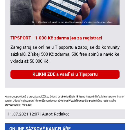
TIPSPORT - 1 000 Kč zdarma jen za registraci
Zaregistruj se online u Tipsportu a zapoj se do komunity
sázkařů. Získej 500 Kč zdarma, 500 free spinů a navíc ke
vkladu až 50 000 Kč.
KLIKNI ZDE a vsaď si u Tipsportu
Hrajte zodpovědně
a pro zábavu! Zákaz účasti osob mladších 18 let na hazardní hře. Ministerstvo financí
varuje: Účastí na hazardní hře může vzniknout závislost! Využití bonusů je podmíněno registrací u
provozovatele -
více zde
.
11.07.2021 12:07 | Autor:
Redakce
ONLINE SÁZKOVÉ KANCELÁŘE