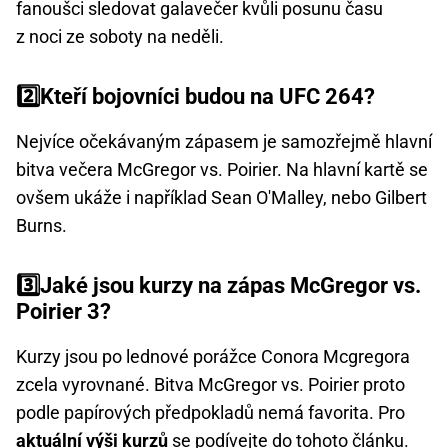
fanoušci sledovat galavečer kvůli posunu času
z noci ze soboty na neděli.
2️⃣Kteří bojovníci budou na UFC 264?
Nejvíce očekávaným zápasem je samozřejmě hlavní
bitva večera McGregor vs. Poirier. Na hlavní kartě se
ovšem ukáže i například Sean O'Malley, nebo Gilbert
Burns.
3️⃣Jaké jsou kurzy na zápas McGregor vs.
Poirier 3?
Kurzy jsou po lednové porážce Conora Mcgregora
zcela vyrovnané. Bitva McGregor vs. Poirier proto
podle papírových předpokladů nemá favorita. Pro
aktuální výši kurzů
se podívejte do tohoto článku.