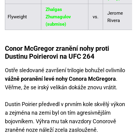
Zhalgas
Jerome
Flyweight
Zhumagulov
vs.
Rivera
(submise)
Conor McGregor zranění nohy proti
Dustinu Poirierovi na UFC 264
Ostře sledované završení trilogie bohužel ovlivnilo
vážně poranění levé nohy Conora McGregora
.
Věřme, že se irský velikán dokáže znovu vrátit.
Dustin Poirier předvedl v prvním kole skvělý výkon
a zejména na zemi byl on tím agresivnějším
bojovníkem. Výhra mu tak navzdory Conorově
zraněné noze náleží zcela zaslouženě.