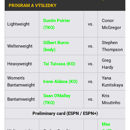
PROGRAM A VÝSLEDKY
Dustin Poirier
Conor
Lightweight
vs.
(TKO)
McGregor
Gilbert Burns
Stephen
Welterweight
vs.
(body)
Thompson
Greg
Heavyweight
Tai Tuivasa (KO)
vs.
Hardy
Women’s
Yana
Irene Aldana (KO)
vs.
Bantamweight
Kunitskaya
Sean O'Malley
Kris
Bantamweight
vs.
(TKO)
Moutinho
Preliminary card (ESPN / ESPN+)
Max