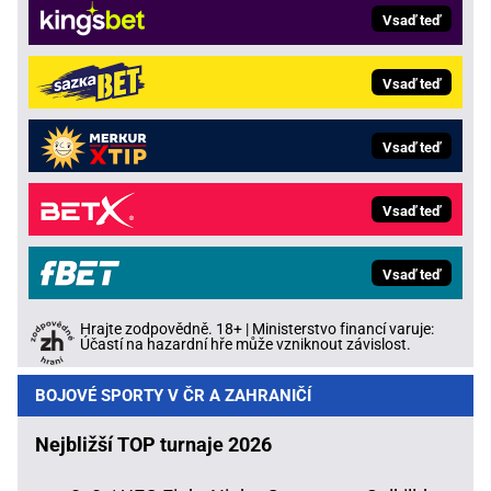
Vsaď teď
Vsaď teď
Vsaď teď
Vsaď teď
Vsaď teď
Hrajte zodpovědně. 18+ | Ministerstvo financí varuje:
Účastí na hazardní hře může vzniknout závislost.
BOJOVÉ SPORTY V ČR A ZAHRANIČÍ
Nejbližší TOP turnaje 2026