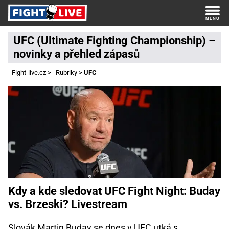
UFC (Ultimate Fighting Championship) –
novinky a přehled zápasů
Fight-live.cz
>
Rubriky
>
UFC
Kdy a kde sledovat UFC Fight Night: Buday
vs. Brzeski? Livestream
Slovák Martin Buday se dnes v UFC utká s