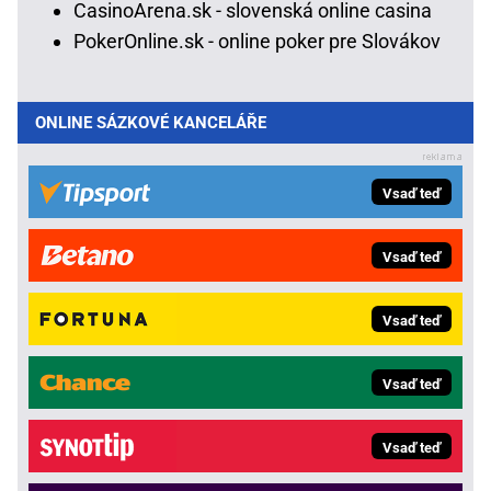
CasinoArena.sk - slovenská online casina
PokerOnline.sk - online poker pre Slovákov
ONLINE SÁZKOVÉ KANCELÁŘE
Vsaď teď
Vsaď teď
Vsaď teď
Vsaď teď
Vsaď teď