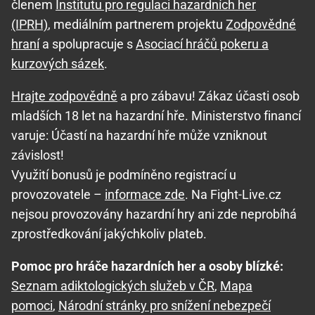
členem
Institutu pro regulaci hazardních her
(IPRH)
, mediálním partnerem projektu
Zodpovědné
hraní
a spolupracuje s
Asociací hráčů pokeru a
kurzových sázek
.
Hrajte zodpovědně
a pro zábavu! Zákaz účasti osob
mladších 18 let na hazardní hře. Ministerstvo financí
varuje: Účastí na hazardní hře může vzniknout
závislost!
Využití bonusů je podmíněno registrací u
provozovatele –
informace zde
. Na Fight-Live.cz
nejsou provozovány hazardní hry ani zde neprobíhá
zprostředkování jakýchkoliv plateb.
Pomoc pro hráče hazardních her a osoby blízké:
Seznam adiktologických služeb v ČR
,
Mapa
pomoci
,
Národní stránky pro snížení nebezpečí