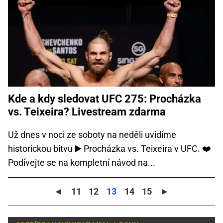
Kde a kdy sledovat UFC 275: Procházka
vs. Teixeira? Livestream zdarma
Už dnes v noci ze soboty na neděli uvidíme
historickou bitvu ▶️ Procházka vs. Teixeira v UFC. ❤️
Podívejte se na kompletní návod na...
◄
11
12
13
14
15
►