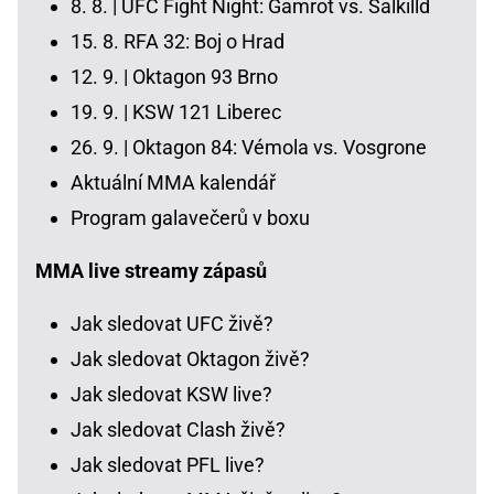
8. 8. |
UFC Fight Night: Gamrot vs. Salkilld
15. 8.
RFA 32: Boj o Hrad
12. 9. |
Oktagon 93 Brno
19. 9. |
KSW 121 Liberec
26. 9. |
Oktagon 84: Vémola vs. Vosgrone
Aktuální MMA kalendář
Program galavečerů v boxu
MMA live streamy zápasů
Jak sledovat UFC živě?
Jak sledovat Oktagon živě?
Jak sledovat KSW live?
Jak sledovat Clash živě?
Jak sledovat PFL live?