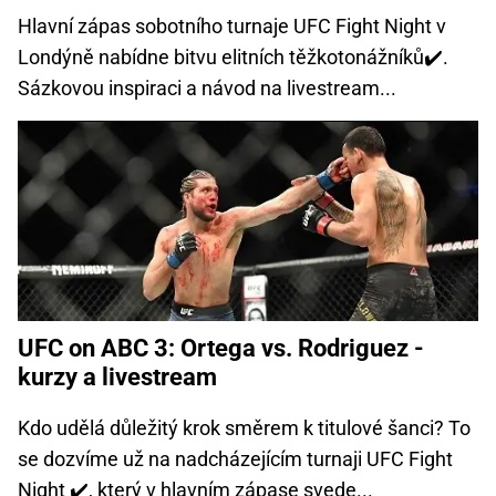
Hlavní zápas sobotního turnaje UFC Fight Night v
Londýně nabídne bitvu elitních těžkotonážníků✔️.
Sázkovou inspiraci a návod na livestream...
UFC on ABC 3: Ortega vs. Rodriguez -
kurzy a livestream
Kdo udělá důležitý krok směrem k titulové šanci? To
se dozvíme už na nadcházejícím turnaji UFC Fight
Night ✔️, který v hlavním zápase svede...