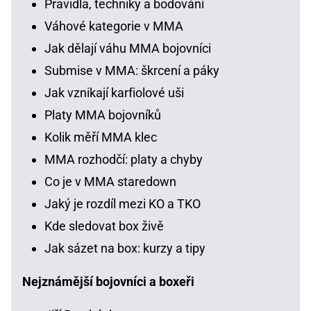
Pravidla, techniky a bodování
Váhové kategorie v MMA
Jak dělají váhu MMA bojovníci
Submise v MMA: škrcení a páky
Jak vznikají karfiolové uši
Platy MMA bojovníků
Kolik měří MMA klec
MMA rozhodčí: platy a chyby
Co je v MMA staredown
Jaký je rozdíl mezi KO a TKO
Kde sledovat box živě
Jak sázet na box: kurzy a tipy
Nejznámější bojovníci a boxeři