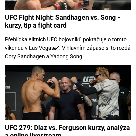
UFC Fight Night: Sandhagen vs. Song -
kurzy, tip a fight card
Přehlídka elitních UFC bojovníků pokračuje o tomto
víkendu v Las Vegas✔️. V hlavním zápase si to rozdá
Cory Sandhagen a Yadong Song....
UFC 279: Diaz vs. Ferguson kurzy, analýza
a online livestream