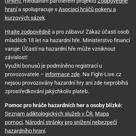
(IPRH)
, mediálním partnerem projektu
Zodpovědné
hraní
a spolupracuje s
Asociací hráčů pokeru a
kurzových sázek
.
Hrajte zodpovědně
a pro zábavu! Zákaz účasti osob
mladších 18 let na hazardní hře. Ministerstvo financí
varuje: Účastí na hazardní hře může vzniknout
závislost!
Využití bonusů je podmíněno registrací u
provozovatele –
informace zde
. Na Fight-Live.cz
nejsou provozovány hazardní hry ani zde neprobíhá
zprostředkování jakýchkoliv plateb.
Pomoc pro hráče hazardních her a osoby blízké:
Seznam adiktologických služeb v ČR
,
Mapa
pomoci
,
Národní stránky pro snížení nebezpečí
hazardního hraní
.