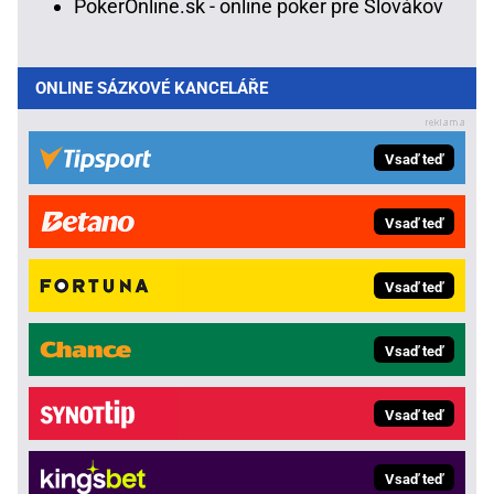
PokerOnline.sk - online poker pre Slovákov
ONLINE SÁZKOVÉ KANCELÁŘE
Vsaď teď
Vsaď teď
Vsaď teď
Vsaď teď
Vsaď teď
Vsaď teď