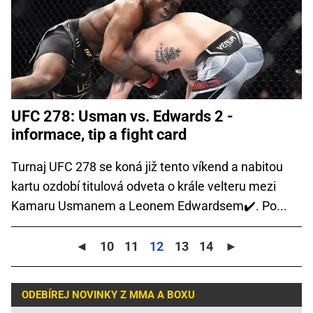
UFC 278: Usman vs. Edwards 2 -
informace, tip a fight card
Turnaj UFC 278 se koná již tento víkend a nabitou
kartu ozdobí titulová odveta o krále velteru mezi
Kamaru Usmanem a Leonem Edwardsem✔️. Po...
◄
10
11
12
13
14
►
ODEBÍREJ NOVINKY Z MMA A BOXU