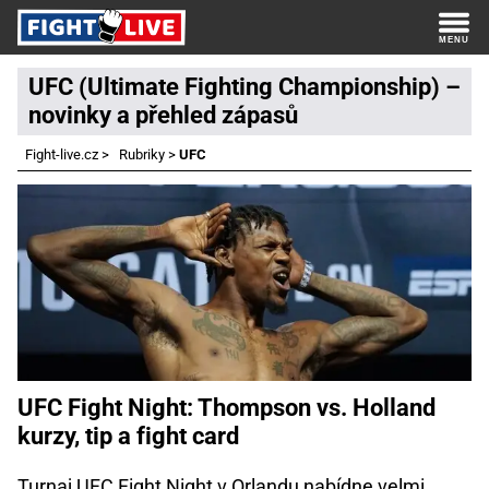
UFC (Ultimate Fighting Championship) –
novinky a přehled zápasů
Fight-live.cz
>
Rubriky
>
UFC
UFC Fight Night: Thompson vs. Holland
kurzy, tip a fight card
Turnaj UFC Fight Night v Orlandu nabídne velmi