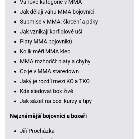
Váhové kategorie v MMA
Jak dělají váhu MMA bojovníci
Submise v MMA: škrcení a páky
Jak vznikají karfiolové uši
Platy MMA bojovníků
Kolik měří MMA klec
MMA rozhodčí: platy a chyby
Co je v MMA staredown
Jaký je rozdíl mezi KO a TKO
Kde sledovat box živě
Jak sázet na box: kurzy a tipy
Nejznámější bojovníci a boxeři
Jiří Procházka