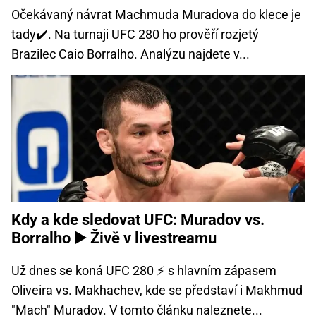
Očekávaný návrat Machmuda Muradova do klece je
tady✔️. Na turnaji UFC 280 ho prověří rozjetý
Brazilec Caio Borralho. Analýzu najdete v...
Kdy a kde sledovat UFC: Muradov vs.
Borralho ▶️ Živě v livestreamu
Už dnes se koná UFC 280 ⚡ s hlavním zápasem
Oliveira vs. Makhachev, kde se představí i Makhmud
"Mach" Muradov. V tomto článku naleznete...