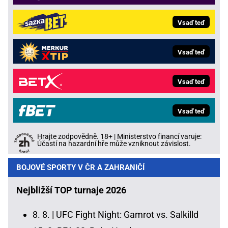
Vsaď teď
Vsaď teď
Vsaď teď
Vsaď teď
Hrajte zodpovědně. 18+ | Ministerstvo financí varuje:
Účastí na hazardní hře může vzniknout závislost.
BOJOVÉ SPORTY V ČR A ZAHRANIČÍ
Nejbližší TOP turnaje 2026
8. 8. |
UFC Fight Night: Gamrot vs. Salkilld