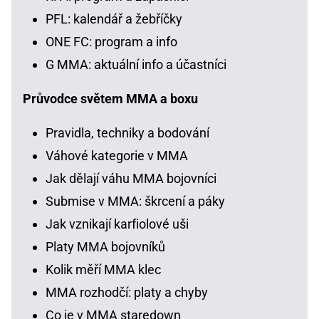
PFL: kalendář a žebříčky
ONE FC: program a info
G MMA: aktuální info a účastníci
Průvodce světem MMA a boxu
Pravidla, techniky a bodování
Váhové kategorie v MMA
Jak dělají váhu MMA bojovníci
Submise v MMA: škrcení a páky
Jak vznikají karfiolové uši
Platy MMA bojovníků
Kolik měří MMA klec
MMA rozhodčí: platy a chyby
Co je v MMA staredown