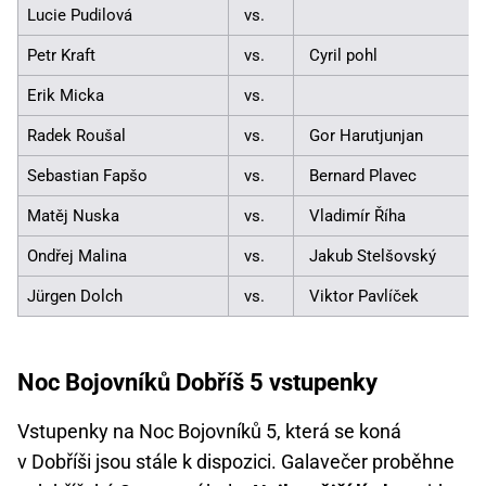
Lucie Pudilová
vs.
Petr Kraft
vs.
Cyril pohl
Erik Micka
vs.
Radek Roušal
vs.
Gor Harutjunjan
Sebastian Fapšo
vs.
Bernard Plavec
Matěj Nuska
vs.
Vladimír Říha
Ondřej Malina
vs.
Jakub Stelšovský
Jürgen Dolch
vs.
Viktor Pavlíček
Noc Bojovníků Dobříš 5 vstupenky
Vstupenky na Noc Bojovníků 5, která se koná
v Dobříši jsou stále k dispozici. Galavečer proběhne