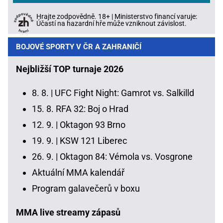
Hrajte zodpovědně. 18+ | Ministerstvo financí varuje:
Účastí na hazardní hře může vzniknout závislost.
BOJOVÉ SPORTY V ČR A ZAHRANIČÍ
Nejbližší TOP turnaje 2026
8. 8. |
UFC Fight Night: Gamrot vs. Salkilld
15. 8.
RFA 32: Boj o Hrad
12. 9. |
Oktagon 93 Brno
19. 9. |
KSW 121 Liberec
26. 9. |
Oktagon 84: Vémola vs. Vosgrone
Aktuální MMA kalendář
Program galavečerů v boxu
MMA live streamy zápasů