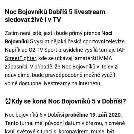
Noc Bojovníků Dobříš 5 livestream
sledovat živě i v TV
Zatím není jisté, jestli bude přímý přenos N
oci
Bojovníků 5
vysílat nějaká česká sportovní televize.
Například O2 TV Sport pravidelně vysílá
turnaje IAF
StreetFighter
, kde se utkávají amatérští MMA
zápasníci. V případě, že Noc Bojovníků v televizi
neuvidíme, bude pravděpodobně možné využít
volně dostupné livestreamy na internetu.
⏰Kdy se koná Noc Bojovníků 5 v Dobříši?
Noc bojovníků 5 v Dobříši
proběhne 19. září 2020
.
Tento turnaj měl původní datum v březnu, nicméně
kvůli světové situaci s koronavirem, musel být