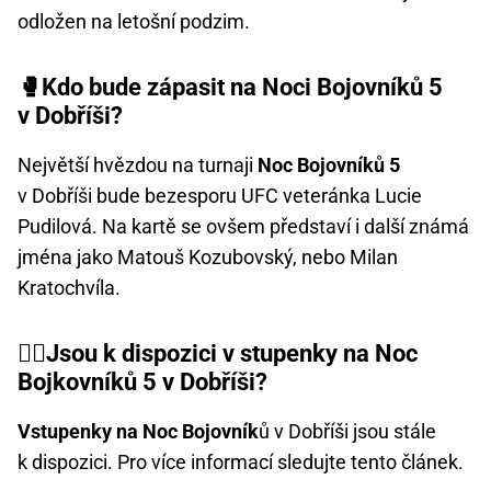
odložen na letošní podzim.
🥊Kdo bude zápasit na Noci Bojovníků 5
v Dobříši?
Největší hvězdou na turnaji
Noc Bojovníků 5
v Dobříši bude bezesporu UFC veteránka Lucie
Pudilová. Na kartě se ovšem představí i další známá
jména jako Matouš Kozubovský, nebo Milan
Kratochvíla.
🤼‍♂️Jsou k dispozici v stupenky na Noc
Bojkovníků 5 v Dobříši?
Vstupenky na Noc Bojovník
ů v Dobříši jsou stále
k dispozici. Pro více informací sledujte tento článek.