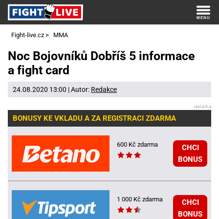
Fight-live.cz
>
MMA
Noc Bojovníků Dobříš 5 informace
a fight card
24.08.2020 13:00 | Autor:
Redakce
BONUSY KE VKLADU A ZA REGISTRACI ZDARMA
600 Kč zdarma
CHCI
BONUS
1 000 Kč zdarma
CHCI
BONUS