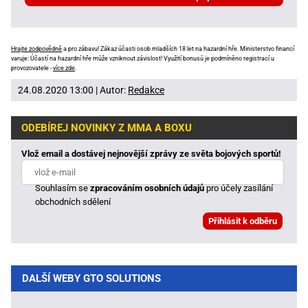
Hrajte zodpovědně
a pro zábavu! Zákaz účasti osob mladších 18 let na hazardní hře. Ministerstvo financí
varuje: Účastí na hazardní hře může vzniknout závislost! Využití bonusů je podmíněno registrací u
provozovatele -
více zde
.
24.08.2020 13:00 | Autor:
Redakce
ODEBÍREJ NOVINKY Z MMA A BOXU
Vlož email a dostávej nejnovější zprávy ze světa bojových sportů!
Souhlasím se
zpracováním osobních údajů
pro účely zasílání
obchodních sdělení
DALŠÍ WEBY GTO SOLUTIONS