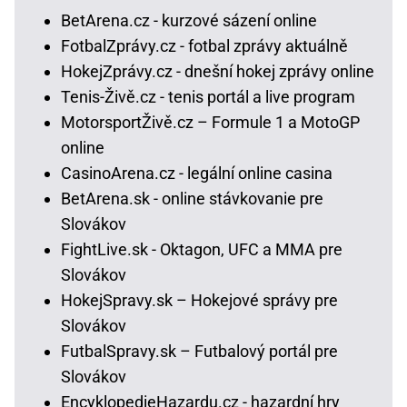
BetArena.cz - kurzové sázení online
FotbalZprávy.cz - fotbal zprávy aktuálně
HokejZprávy.cz - dnešní hokej zprávy online
Tenis-Živě.cz - tenis portál a live program
MotorsportŽivě.cz – Formule 1 a MotoGP
online
CasinoArena.cz - legální online casina
BetArena.sk - online stávkovanie pre
Slovákov
FightLive.sk - Oktagon, UFC a MMA pre
Slovákov
HokejSpravy.sk – Hokejové správy pre
Slovákov
FutbalSpravy.sk – Futbalový portál pre
Slovákov
EncyklopedieHazardu.cz - hazardní hry