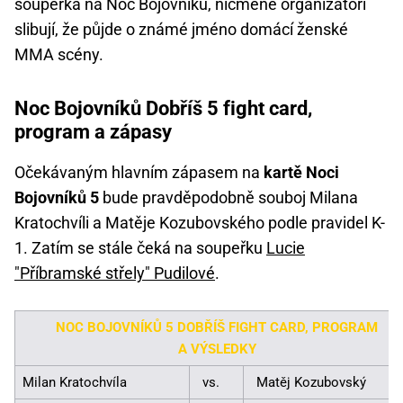
soupeřka na Noc Bojovníků, nicméně organizátoři
slibují, že půjde o známé jméno domácí ženské
MMA scény.
Noc Bojovníků Dobříš 5 fight card,
program a zápasy
Očekávaným hlavním zápasem na
kartě Noci
Bojovníků 5
bude pravděpodobně souboj Milana
Kratochvíli a Matěje Kozubovského podle pravidel K-
1. Zatím se stále čeká na soupeřku
Lucie
"Příbramské střely" Pudilové
.
NOC BOJOVNÍKŮ 5 DOBŘÍŠ FIGHT CARD, PROGRAM
A VÝSLEDKY
Milan Kratochvíla
vs.
Matěj Kozubovský