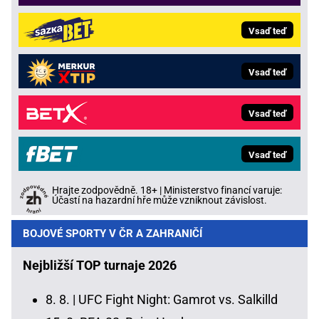
Vsaď teď
Vsaď teď
Vsaď teď
Vsaď teď
Hrajte zodpovědně. 18+ | Ministerstvo financí varuje:
Účastí na hazardní hře může vzniknout závislost.
BOJOVÉ SPORTY V ČR A ZAHRANIČÍ
Nejbližší TOP turnaje 2026
8. 8. |
UFC Fight Night: Gamrot vs. Salkilld