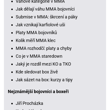
Váhové kategorie v MMA
Jak dělají váhu MMA bojovníci
Submise v MMA: škrcení a páky
Jak vznikají karfiolové uši
Platy MMA bojovníků
Kolik měří MMA klec
MMA rozhodčí: platy a chyby
Co je v MMA staredown
Jaký je rozdíl mezi KO a TKO
Kde sledovat box živě
Jak sázet na box: kurzy a tipy
Nejznámější bojovníci a boxeři
Jiří Procházka