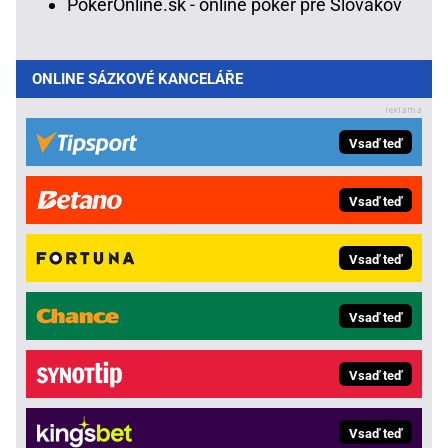
PokerOnline.sk - online poker pre Slovákov
ONLINE SÁZKOVÉ KANCELÁŘE
Vsaď teď
Vsaď teď
Vsaď teď
Vsaď teď
Vsaď teď
Vsaď teď