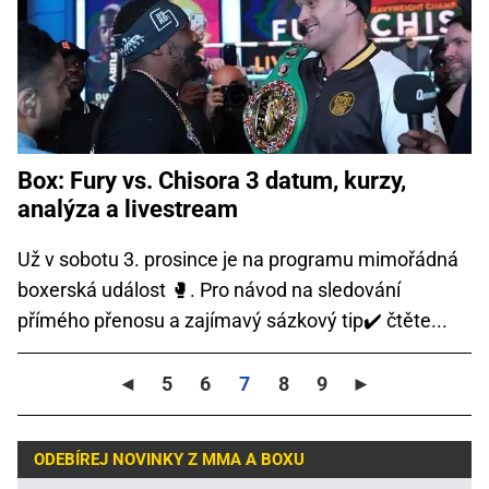
Box: Fury vs. Chisora 3 datum, kurzy,
analýza a livestream
Už v sobotu 3. prosince je na programu mimořádná
boxerská událost 🥊️. Pro návod na sledování
přímého přenosu a zajímavý sázkový tip✔️ čtěte...
◄
5
6
7
8
9
►
ODEBÍREJ NOVINKY Z MMA A BOXU