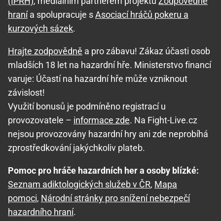
(IPRH)
, mediálním partnerem projektu
Zodpovědné
hraní
a spolupracuje s
Asociací hráčů pokeru a
kurzových sázek
.
Hrajte zodpovědně
a pro zábavu! Zákaz účasti osob
mladších 18 let na hazardní hře. Ministerstvo financí
varuje: Účastí na hazardní hře může vzniknout
závislost!
Využití bonusů je podmíněno registrací u
provozovatele –
informace zde
. Na Fight-Live.cz
nejsou provozovány hazardní hry ani zde neprobíhá
zprostředkování jakýchkoliv plateb.
Pomoc pro hráče hazardních her a osoby blízké:
Seznam adiktologických služeb v ČR
,
Mapa
pomoci
,
Národní stránky pro snížení nebezpečí
hazardního hraní
.