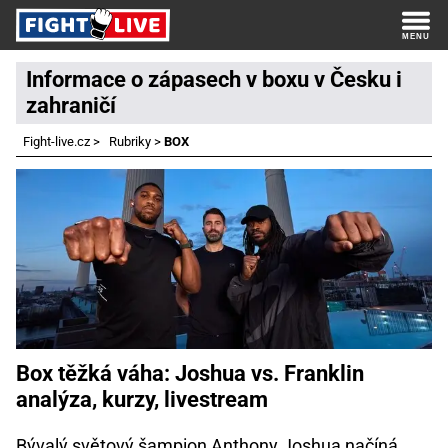
Informace o zápasech v boxu v Česku i
zahraničí
Fight-live.cz
>
Rubriky
>
BOX
Box těžká váha: Joshua vs. Franklin
analýza, kurzy, livestream
Bývalý světový šampion Anthony Joshua načíná