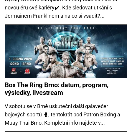
novou éru své kariéry✔️. Kde sledovat utkání s
Jermainem Franklinem a na co si vsadit?...
Box The Ring Brno: datum, program,
výsledky, livestream
V sobotu se v Brně uskuteční další galavečer
bojových sportů 🥊️, tentokrát pod Patron Boxing a
Muay Thai Brno. Kompletní info najdete v...