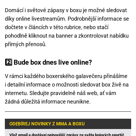
Domácí i světové zápasy v boxu je možné sledovat
díky online livestreamům. Podrobnější informace se
dočtete v článcích v této rubrice, nebo stačí
pohodlně kliknout na banner a zkontrolovat nabídku
přímých přenosů.
2️⃣ Bude box dnes live online?
V rámci každého boxerského galavečeru přinášíme
i detailní informace o možnosti sledovat box živě na
internetu. Sledujte pravidelně náš web, ať vám
žádná důležitá informace neunikne.
ODEBÍREJ NOVINKY Z MMA A BOXU
Vlož email a dostávej nejnovější zprávy ze světa bojových sportů!