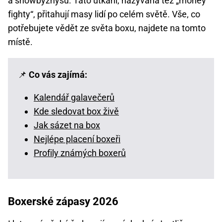
a showbyznysu. Tato utkání, nazývaná též „money
fighty“, přitahují masy lidí po celém světě. Vše, co
potřebujete vědět ze světa boxu, najdete na tomto
místě.
📌
Co vás zajímá:
Kalendář galavečerů
Kde sledovat box živě
Jak sázet na box
Nejlépe placení boxeři
Profily známých boxerů
Boxerské zápasy 2026