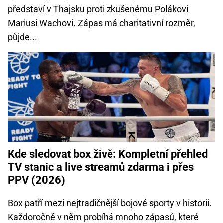
představí v Thajsku proti zkušenému Polákovi
Mariusi Wachovi. Zápas má charitativní rozměr,
půjde...
Kde sledovat box živě: Kompletní přehled
TV stanic a live streamů zdarma i přes
PPV (2026)
Box patří mezi nejtradičnější bojové sporty v historii.
Každoročně v něm probíhá mnoho zápasů, které