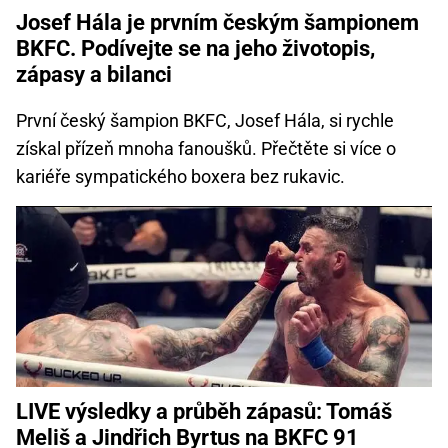
Josef Hála je prvním českým šampionem
BKFC. Podívejte se na jeho životopis,
zápasy a bilanci
První český šampion BKFC, Josef Hála, si rychle
získal přízeň mnoha fanoušků. Přečtěte si více o
kariéře sympatického boxera bez rukavic.
LIVE výsledky a průběh zápasů: Tomáš
Meliš a Jindřich Byrtus na BKFC 91