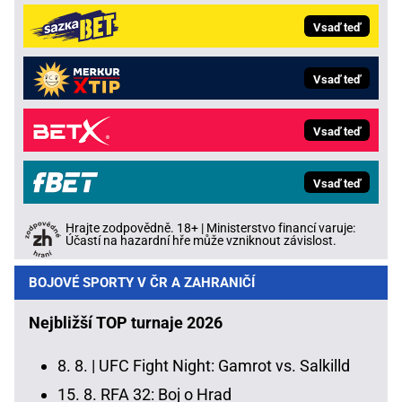
Vsaď teď
Vsaď teď
Vsaď teď
Vsaď teď
Hrajte zodpovědně. 18+ | Ministerstvo financí varuje:
Účastí na hazardní hře může vzniknout závislost.
BOJOVÉ SPORTY V ČR A ZAHRANIČÍ
Nejbližší TOP turnaje 2026
8. 8. |
UFC Fight Night: Gamrot vs. Salkilld
15. 8.
RFA 32: Boj o Hrad