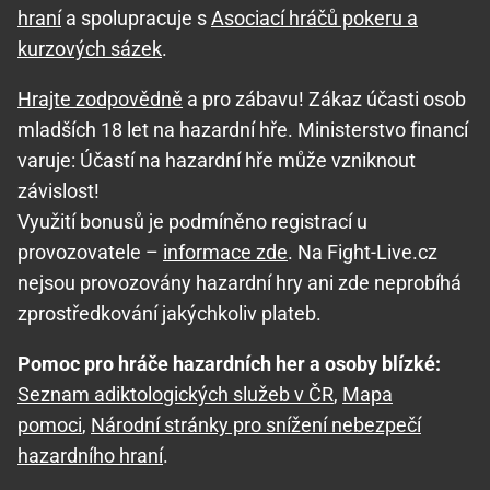
hraní
a spolupracuje s
Asociací hráčů pokeru a
kurzových sázek
.
Hrajte zodpovědně
a pro zábavu! Zákaz účasti osob
mladších 18 let na hazardní hře. Ministerstvo financí
varuje: Účastí na hazardní hře může vzniknout
závislost!
Využití bonusů je podmíněno registrací u
provozovatele –
informace zde
. Na Fight-Live.cz
nejsou provozovány hazardní hry ani zde neprobíhá
zprostředkování jakýchkoliv plateb.
Pomoc pro hráče hazardních her a osoby blízké:
Seznam adiktologických služeb v ČR
,
Mapa
pomoci
,
Národní stránky pro snížení nebezpečí
hazardního hraní
.