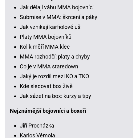
Jak dělají váhu MMA bojovníci
Submise v MMA: škrcení a páky
Jak vznikají karfiolové uši
Platy MMA bojovníků
Kolik měří MMA klec
MMA rozhodčí: platy a chyby
Co je v MMA staredown
Jaký je rozdíl mezi KO a TKO
Kde sledovat box živě
Jak sázet na box: kurzy a tipy
Nejznámější bojovníci a boxeři
Jiří Procházka
Karlos Vémola