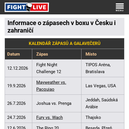
Informace o zápasech v boxu v Česku i
zahraničí
KALENDÁŘ ZÁPASŮ A GALAVEČERŮ
Datum
Zápas
Místo
Fight Night
TIPOS Aréna,
12.12.2026
Challenge 12
Bratislava
Mayweather vs.
19.9.2026
Las Vegas, USA
Pacquiao
Jeddah, Saúdská
26.7.2026
Joshua vs. Prenga
Arábie
24.7.2026
Fury vs. Wach
Thajsko
12.6.2026
The Ring 20
Beseda, Plzeň