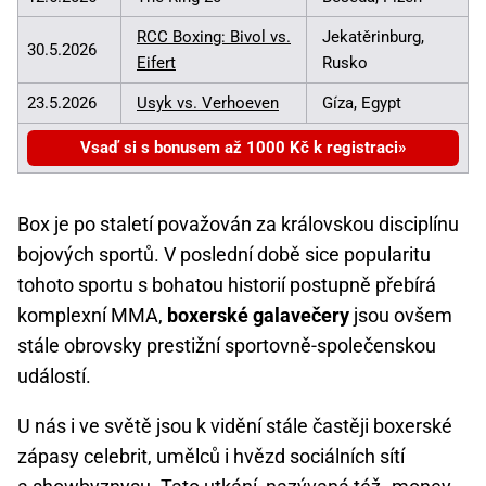
RCC Boxing: Bivol vs.
Jekatěrinburg,
30.5.2026
Eifert
Rusko
23.5.2026
Usyk vs. Verhoeven
Gíza, Egypt
Vsaď si s bonusem až 1000 Kč k registraci
Box je po staletí považován za královskou disciplínu
bojových sportů. V poslední době sice popularitu
tohoto sportu s bohatou historií postupně přebírá
komplexní MMA,
boxerské galavečery
jsou ovšem
stále obrovsky prestižní sportovně-společenskou
událostí.
U nás i ve světě jsou k vidění stále častěji boxerské
zápasy celebrit, umělců i hvězd sociálních sítí