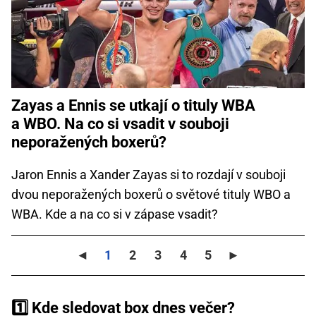
Zayas a Ennis se utkají o tituly WBA
a WBO. Na co si vsadit v souboji
neporažených boxerů?
Jaron Ennis a Xander Zayas si to rozdají v souboji
dvou neporažených boxerů o světové tituly WBO a
WBA. Kde a na co si v zápase vsadit?
◄
1
2
3
4
5
►
1️⃣ Kde sledovat box dnes večer?