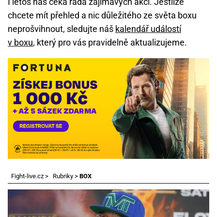
I letos nás čeká řada zajímavých akcí. Jestliže
chcete mít přehled a nic důležitého ze světa boxu
neprošvihnout, sledujte náš
kalendář událostí
v boxu
, který pro vás pravidelně aktualizujeme.
Fight-live.cz
>
Rubriky
>
BOX