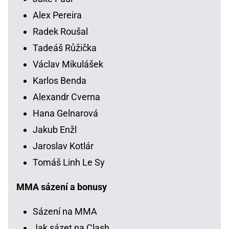
Alex Pereira
Radek Roušal
Tadeáš Růžička
Václav Mikulášek
Karlos Benda
Alexandr Cverna
Hana Gelnarová
Jakub Enžl
Jaroslav Kotlár
Tomáš Linh Le Sy
MMA sázení a bonusy
Sázení na MMA
Jak sázet na Clash