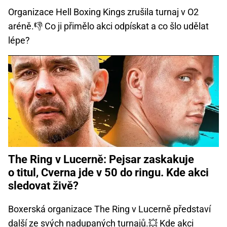
Organizace Hell Boxing Kings zrušila turnaj v O2
aréně.👎 Co ji přimělo akci odpískat a co šlo udělat
lépe?
The Ring v Lucerně: Pejsar zaskakuje
o titul, Cverna jde v 50 do ringu. Kde akci
sledovat živě?
Boxerská organizace The Ring v Lucerně představí
další ze svých nadupaných turnajů.💥 Kde akci