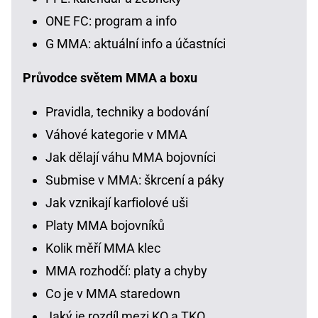
ONE FC: program a info
G MMA: aktuální info a účastníci
Průvodce světem MMA a boxu
Pravidla, techniky a bodování
Váhové kategorie v MMA
Jak dělají váhu MMA bojovníci
Submise v MMA: škrcení a páky
Jak vznikají karfiolové uši
Platy MMA bojovníků
Kolik měří MMA klec
MMA rozhodčí: platy a chyby
Co je v MMA staredown
Jaký je rozdíl mezi KO a TKO