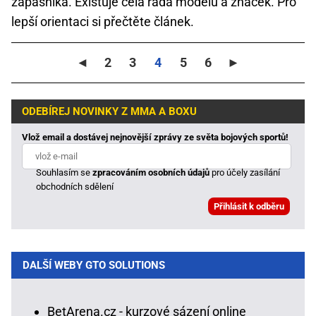
zápasníka. Existuje celá řada modelů a značek. Pro
lepší orientaci si přečtěte článek.
◄
2
3
4
5
6
►
ODEBÍREJ NOVINKY Z MMA A BOXU
Vlož email a dostávej nejnovější zprávy ze světa bojových sportů!
Souhlasím se
zpracováním osobních údajů
pro účely zasílání
obchodních sdělení
DALŠÍ WEBY GTO SOLUTIONS
BetArena.cz - kurzové sázení online