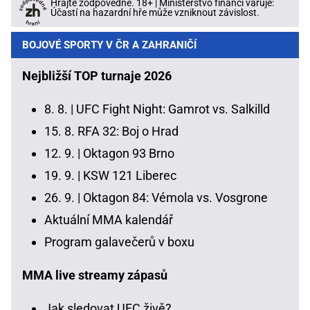
Hrajte zodpovědně. 18+ | Ministerstvo financí varuje:
Účastí na hazardní hře může vzniknout závislost.
BOJOVÉ SPORTY V ČR A ZAHRANIČÍ
Nejbližší TOP turnaje 2026
8. 8. |
UFC Fight Night: Gamrot vs. Salkilld
15. 8.
RFA 32: Boj o Hrad
12. 9. |
Oktagon 93 Brno
19. 9. |
KSW 121 Liberec
26. 9. |
Oktagon 84: Vémola vs. Vosgrone
Aktuální MMA kalendář
Program galavečerů v boxu
MMA live streamy zápasů
Jak sledovat UFC živě?