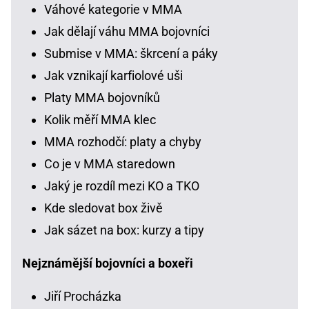
Váhové kategorie v MMA
Jak dělají váhu MMA bojovníci
Submise v MMA: škrcení a páky
Jak vznikají karfiolové uši
Platy MMA bojovníků
Kolik měří MMA klec
MMA rozhodčí: platy a chyby
Co je v MMA staredown
Jaký je rozdíl mezi KO a TKO
Kde sledovat box živě
Jak sázet na box: kurzy a tipy
Nejznámější bojovníci a boxeři
Jiří Procházka