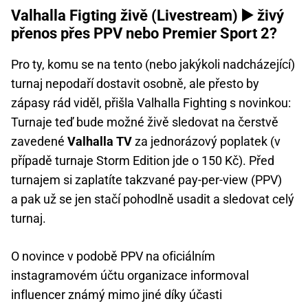
Valhalla Figting živě (Livestream) ▶️ živý
přenos přes PPV nebo Premier Sport 2?
Pro ty, komu se na tento (nebo jakýkoli nadcházející)
turnaj nepodaří dostavit osobně, ale přesto by
zápasy rád viděl, přišla Valhalla Fighting s novinkou:
Turnaje teď bude možné živě sledovat na čerstvě
zavedené
Valhalla TV
za jednorázový poplatek (v
případě turnaje Storm Edition jde o 150 Kč). Před
turnajem si zaplatíte takzvané pay-per-view (PPV)
a pak už se jen stačí pohodlně usadit a sledovat celý
turnaj.
O novince v podobě PPV na oficiálním
instagramovém účtu organizace informoval
influencer známý mimo jiné díky účasti