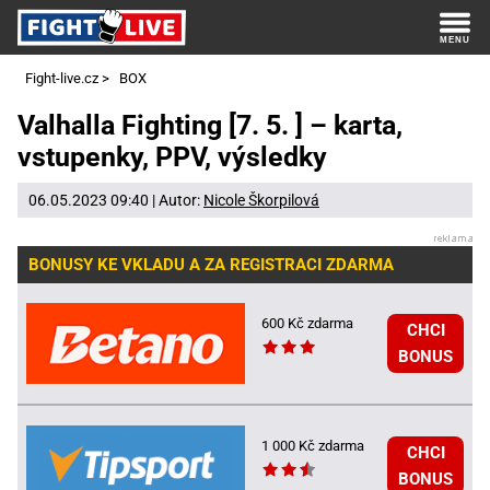
Fight-live.cz
>
BOX
Valhalla Fighting [7. 5. ] – karta,
vstupenky, PPV, výsledky
06.05.2023 09:40 | Autor:
Nicole Škorpilová
BONUSY KE VKLADU A ZA REGISTRACI ZDARMA
600 Kč zdarma
CHCI
BONUS
1 000 Kč zdarma
CHCI
BONUS