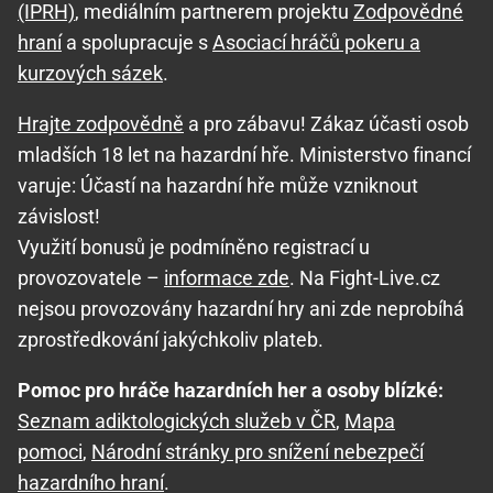
(IPRH)
, mediálním partnerem projektu
Zodpovědné
hraní
a spolupracuje s
Asociací hráčů pokeru a
kurzových sázek
.
Hrajte zodpovědně
a pro zábavu! Zákaz účasti osob
mladších 18 let na hazardní hře. Ministerstvo financí
varuje: Účastí na hazardní hře může vzniknout
závislost!
Využití bonusů je podmíněno registrací u
provozovatele –
informace zde
. Na Fight-Live.cz
nejsou provozovány hazardní hry ani zde neprobíhá
zprostředkování jakýchkoliv plateb.
Pomoc pro hráče hazardních her a osoby blízké:
Seznam adiktologických služeb v ČR
,
Mapa
pomoci
,
Národní stránky pro snížení nebezpečí
hazardního hraní
.