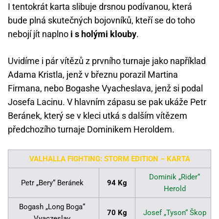
I tentokrát karta slibuje drsnou podívanou, která
bude plná skutečných bojovníků, kteří se do toho
nebojí jít naplno
i s holými klouby
.
Uvidíme i pár vítězů z prvního turnaje jako například
Adama Kristla, jenž v březnu porazil Martina
Firmana, nebo Bogashe Vyacheslava, jenž si podal
Josefa Lacinu. V hlavním zápasu se pak ukáže Petr
Beránek, který se v kleci utká s dalším vítězem
předchozího turnaje Dominikem Heroldem.
VALHALLA FIGHTING: STORM EDITION – KARTA
Dominik „Rider“
Petr „Bery“ Beránek
94 Kg
Herold
Bogash „Long Boga“
70 Kg
Josef „Tyson“ Škop
Vyaczeslav