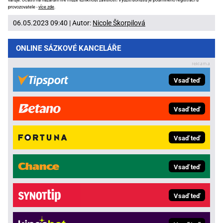
provozovatele -
více zde
.
06.05.2023 09:40 | Autor:
Nicole Škorpilová
ONLINE SÁZKOVÉ KANCELÁŘE
Vsaď teď
Vsaď teď
Vsaď teď
Vsaď teď
Vsaď teď