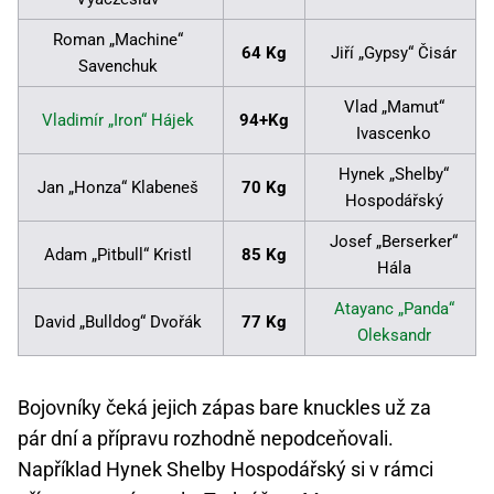
Roman „Machine“
64 Kg
Jiří „Gypsy“ Čisár
Savenchuk
Vlad „Mamut“
Vladimír „Iron“ Hájek
94+Kg
Ivascenko
Hynek „Shelby“
Jan „Honza“ Klabeneš
70 Kg
Hospodářský
Josef „Berserker“
Adam „Pitbull“ Kristl
85 Kg
Hála
Atayanc „Panda“
David „Bulldog“ Dvořák
77 Kg
Oleksandr
Bojovníky čeká jejich zápas bare knuckles už za
pár dní a přípravu rozhodně nepodceňovali.
Například Hynek Shelby Hospodářský si v rámci