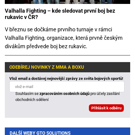
Valhalla Fighting – kde sledovat první boj bez
rukavic v ČR?
V březnu se dočkáme prvního turnaje v rámci
Valhalla Fighting, organizace, která prvně českým
divákům předvede boj bez rukavic.
ODEBÍREJ NOVINKY Z MMA A BOXU
Vlož email a dostávej nejnovější zprávy ze světa bojových sportů!
Souhlasím se
zpracováním osobních údajů
pro účely zasílání
obchodních sdělení
DALŠÍ WEBY GTO SOLUTIONS