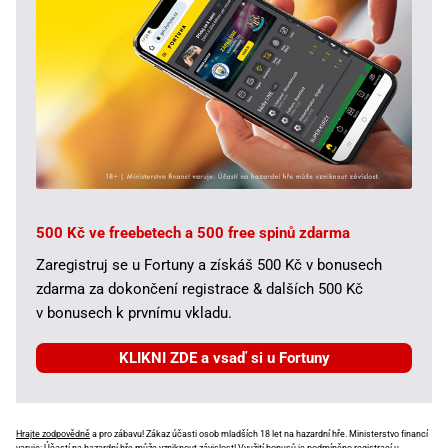
500 Kč ve freebetech a 500 free spinů zdarma
Zaregistruj se u Fortuny a získáš 500 Kč v bonusech
zdarma za dokončení registrace & dalších 500 Kč
v bonusech k prvnímu vkladu.
KLIKNI ZDE a vsaď si u Fortuny
Hrajte zodpovědně
a pro zábavu! Zákaz účasti osob mladších 18 let na hazardní hře. Ministerstvo financí
varuje: Účastí na hazardní hře může vzniknout závislost! Využití bonusů je podmíněno registrací u