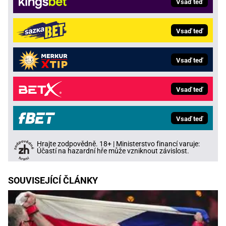
Vsaď teď
Vsaď teď
Vsaď teď
Vsaď teď
Vsaď teď
Hrajte zodpovědně. 18+ | Ministerstvo financí varuje:
Účastí na hazardní hře může vzniknout závislost.
SOUVISEJÍCÍ ČLÁNKY