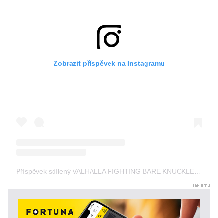
Zobrazit příspěvek na Instagramu
Příspěvek sdílený VALHALLA FIGHTING BARE KNUCKLES (@valhalla.fighting)