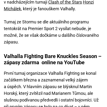
v nadcházejícím turnaji
Clash of the Stars
Honzi
Michálek
, který je fanouškem Valhally.
Turnaj ze Stormu se dle aktuálního programu
tentokrát na Premier Sport 2 vysílat nebude, je
možné, že se však dočkáme u dalšího číslovaného
zápasu.
Valhalla Fighting Bare Knuckles Season –
zápasy zdarma online na YouTube
První turnaj organizace Valhalla Fighting se konal
začátkem března a zaznamenal velký zájem
a úspěch. V hlavním zápasu se blýsknul Martin
Horský, který zvítězil nad Marianem Tůmou, ale
slušnou podívanou předvedli i ostatní bojovníci. Už
při prvním zápasu se bylo na co dívat – v něm