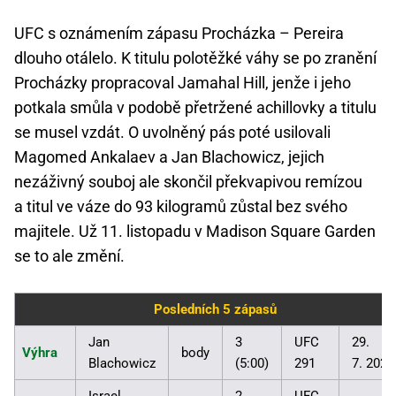
UFC s oznámením zápasu Procházka – Pereira
dlouho otálelo. K titulu polotěžké váhy se po zranění
Procházky propracoval Jamahal Hill, jenže i jeho
potkala smůla v podobě přetržené achillovky a titulu
se musel vzdát. O uvolněný pás poté usilovali
Magomed Ankalaev a Jan Blachowicz, jejich
nezáživný souboj ale skončil překvapivou remízou
a titul ve váze do 93 kilogramů zůstal bez svého
majitele. Už 11. listopadu v Madison Square Garden
se to ale změní.
Posledních 5 zápasů
Jan
3
UFC
29.
Výhra
body
Blachowicz
(5:00)
291
7. 2023