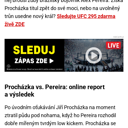
něj brousí zuby brazilský bojovník Alex Pereira. Získá
Procházka titul zpět do své moci, nebo na uvolněný
trůn usedne nový král?
Sledujte UFC 295 zdarma
živě ZDE
Procházka vs. Pereira: online report
a výsledek
Po úvodním oťukávání Jiří Procházka na moment
ztratil půdu pod nohama, když ho Pereira rozhodil
dobře mířeným tvrdým low kickem. Procházka se