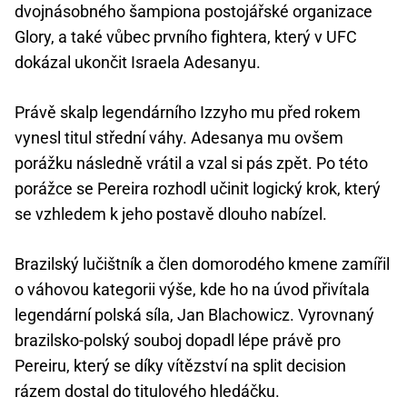
dvojnásobného šampiona postojářské organizace
Glory, a také vůbec prvního fightera, který v UFC
dokázal ukončit Israela Adesanyu.
Právě skalp legendárního Izzyho mu před rokem
vynesl titul střední váhy. Adesanya mu ovšem
porážku následně vrátil a vzal si pás zpět. Po této
porážce se Pereira rozhodl učinit logický krok, který
se vzhledem k jeho postavě dlouho nabízel.
Brazilský lučištník a člen domorodého kmene zamířil
o váhovou kategorii výše, kde ho na úvod přivítala
legendární polská síla, Jan Blachowicz. Vyrovnaný
brazilsko-polský souboj dopadl lépe právě pro
Pereiru, který se díky vítězství na split decision
rázem dostal do titulového hledáčku.