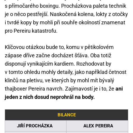
s přímočarého boxingu. Procházkova paleta technik
je o něco pestřejší. Naskočená kolena, lokty z otočky
i tvrdé kopy by mohli při souhře okolností znamenat
pro Pereiru katastrofu.
Klíčovou otázkou bude to, komu v pětikolovém
zápase dříve začne docházet šťáva. Oba totiž
disponují vynikajícím kardiem. Rozhodovat by
v tomto ohledu mohly detaily, jako například četnost
klinčů na pletivu, ve kterých by mohl mít bývalý
thajboxer Pereira navrch. Zajímavostí je i to, že
ani
jeden z nich dosud neprohrál na body.
BILANCE
JIŘÍ PROCHÁZKA
ALEX PEREIRA