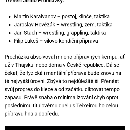
Trenéři Jiřího Procházky:
Martin Karaivanov – postoj, klinče, taktika
Jaroslav Hovězák – wrestling, zem, taktika
Jan Stach – wrestling, grappling, taktika
Filip Lukeš – silovo-kondiční příprava
Procházka absolvoval mnoho přípravných kempu, ať
už v Thajsku, nebo doma v České republice. Dá se
čekat, že fyzická i mentální příprava bude znovu na
té nejvyšší úrovni. Zbývá to nejdůležitější. Přenést
svůj progres do klece a od začátku diktovat tempo
zápasu. Právě snaha o minimalizování chyb oproti
poslednímu titulovému duelu s Teixeirou ho celou
přípravu hnala dopředu.