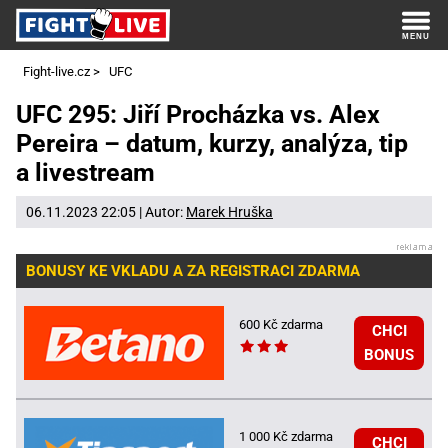
Fight-live.cz
>
UFC
UFC 295: Jiří Procházka vs. Alex
Pereira – datum, kurzy, analýza, tip
a livestream
06.11.2023 22:05 | Autor:
Marek Hruška
BONUSY KE VKLADU A ZA REGISTRACI ZDARMA
600 Kč zdarma
CHCI
BONUS
1 000 Kč zdarma
CHCI