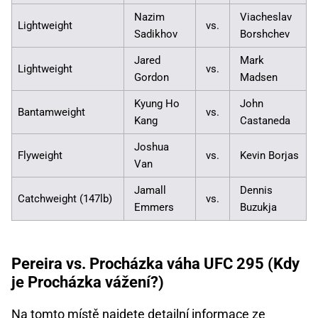
Nazim
Viacheslav
Lightweight
vs.
Sadikhov
Borshchev
Jared
Mark
Lightweight
vs.
Gordon
Madsen
Kyung Ho
John
Bantamweight
vs.
Kang
Castaneda
Joshua
Flyweight
vs.
Kevin Borjas
Van
Jamall
Dennis
Catchweight (147lb)
vs.
Emmers
Buzukja
Pereira vs. Procházka váha UFC 295 (Kdy
je Procházka vážení?)
Na tomto místě najdete detailní informace ze