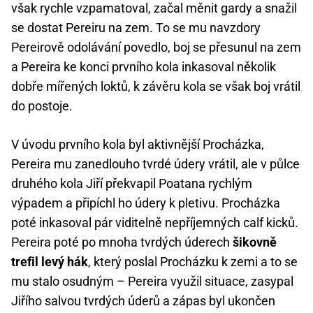
však rychle vzpamatoval, začal měnit gardy a snažil
se dostat Pereiru na zem. To se mu navzdory
Pereirově odolávání povedlo, boj se přesunul na zem
a Pereira ke konci prvního kola inkasoval několik
dobře mířených loktů, k závěru kola se však boj vrátil
do postoje.
V úvodu prvního kola byl aktivnější Procházka,
Pereira mu zanedlouho tvrdé údery vrátil, ale v půlce
druhého kola Jiří překvapil Poatana rychlým
výpadem a připíchl ho údery k pletivu. Procházka
poté inkasoval pár viditelně nepříjemných calf kicků.
Pereira poté po mnoha tvrdých úderech
šikovně
trefil levý hák
, který poslal Procházku k zemi a to se
mu stalo osudným – Pereira využil situace, zasypal
Jiřího salvou tvrdých úderů a zápas byl ukončen