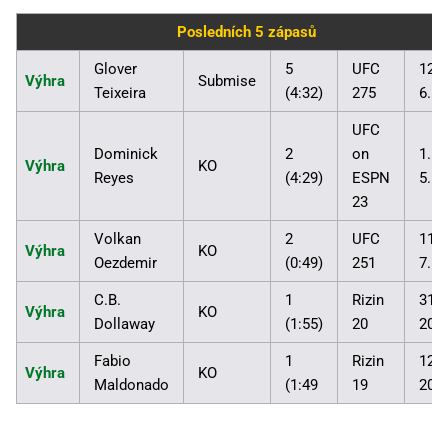
Posledních 5 zápasů
Glover
5
UFC
12.
Výhra
Submise
Teixeira
(4:32)
275
6. 2
UFC
Dominick
2
on
1.
Výhra
KO
Reyes
(4:29)
ESPN
5. 2
23
Volkan
2
UFC
11.
Výhra
KO
Oezdemir
(0:49)
251
7. 2
C.B.
1
Rizin
31. 
Výhra
KO
Dollaway
(1:55)
20
201
Fabio
1
Rizin
12. 
Výhra
KO
Maldonado
(1:49
19
201