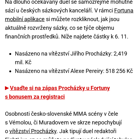
Na dlouho očekávaný duel se samozřejmě mohutně
sází u českých sázkových kanceláří. V rámci
Fortuna
mobilní aplikace
si můžete rozkliknout, jak jsou
aktuálně rozvrženy sázky, co se týče objemu
finančních prostředků. Níže najdete částky k 6. 11.
Nasázeno na vítězství Jiřího Procházky: 2,419
mil. Kč
Nasázeno na vítězství Alexe Pereiry: 518 256 Kč
Vsaďte si na zápas Procházky u Fortuny
s bonusem za registraci
Osobnosti česko-slovenské MMA scény v čele
s Vémolou, či Muradovem ve skrze nepochybují
o
vítězství Procházky
. Jak tipují duel redaktoři