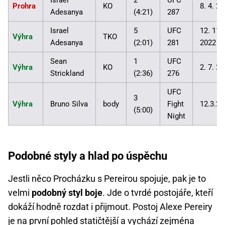
Israel
2
UFC
Prohra
KO
8. 4. 2
Adesanya
(4:21)
287
Israel
5
UFC
12. 11.
Výhra
TKO
Adesanya
(2:01)
281
2022
Sean
1
UFC
Výhra
KO
2. 7. 2
Strickland
(2:36)
276
UFC
3
Výhra
Bruno Silva
body
Fight
12.3.20
(5:00)
Night
Podobné styly a hlad po úspěchu
Jestli něco Procházku s Pereirou spojuje, pak je to
velmi
podobný styl boje
. Jde o tvrdé postojáře, kteří
dokáží hodně rozdat i přijmout. Postoj Alexe Pereiry
je na první pohled statičtější a vychází zejména