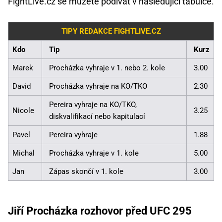
FightLive.cz se můžete podívat v následující tabulce.
TIPY REDAKCE FIGHTLIVE.CZ
Kdo
Tip
Kurz
Marek
Procházka vyhraje v 1. nebo 2. kole
3.00
David
Procházka vyhraje na KO/TKO
2.30
Pereira vyhraje na KO/TKO,
Nicole
3.25
diskvalifikací nebo kapitulací
Pavel
Pereira vyhraje
1.88
Michal
Procházka vyhraje v 1. kole
5.00
Jan
Zápas skončí v 1. kole
3.00
Jiří Procházka rozhovor před UFC 295