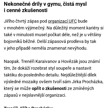
Nekonečné drily v gymu, čistá mysl
i cenné zkušenosti
Jiřího čtvrtý zápas pod
organizací UFC
bude
v mnohém výjimečný. Na důležitý moment kariéry si
také v minulosti musel počkat déle, než je u většiny
bojovníků běžné. Delší zápasová prodleva by tak
v jeho případě neměla znamenat nevýhodu.
Naopak. Trenéři Karaivanov a Hovězák jsou známí
tím, že dokáží rozebrat styl soupeře a nastavit
taktiku do posledního detailu. Nejdůležitější dílek
výsledné mozaiky ovšem tvoří sám Jirka Procházka,
který se může
opřít o zkušenosti
ze zmíněných
zápasů v nejslavnější organizaci.