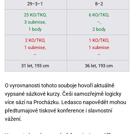
29–3–1
8–2
25 KO/TKO,
6 KO/TKO,
3 submise,
–,
1 body
2 body
2 KO/TKO,
1 KO/TKO,
1 submise,
1 submise
–
–
31 let, 193 cm
36 let, 193 cm
O vyrovnanosti tohoto souboje hovoří aktuálně
vypsané sázkové kurzy. Češi samozřejmě logicky
více sází na Procházku. Ledasco napovědět mohou
předturnajové tiskové konference i slavnostní
vážení.