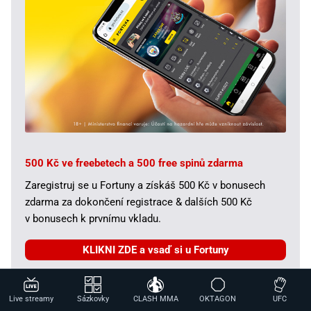
500 Kč ve freebetech a 500 free spinů zdarma
Zaregistruj se u Fortuny a získáš 500 Kč v bonusech
zdarma za dokončení registrace & dalších 500 Kč
v bonusech k prvnímu vkladu.
KLIKNI ZDE a vsaď si u Fortuny
Live streamy
Sázkovky
CLASH MMA
OKTAGON
UFC