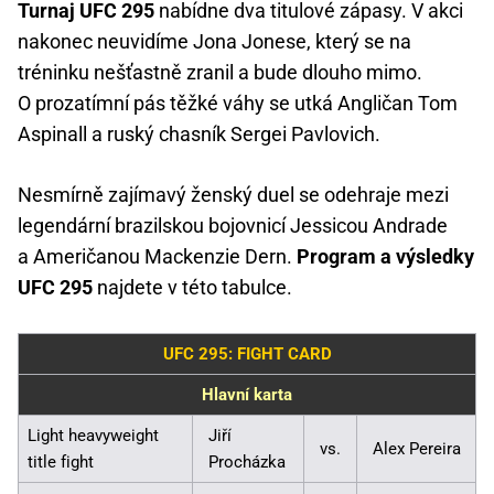
Turnaj UFC 295
nabídne dva titulové zápasy. V akci
nakonec neuvidíme Jona Jonese, který se na
tréninku nešťastně zranil a bude dlouho mimo.
O prozatímní pás těžké váhy se utká Angličan Tom
Aspinall a ruský chasník Sergei Pavlovich.
Nesmírně zajímavý ženský duel se odehraje mezi
legendární brazilskou bojovnicí Jessicou Andrade
a Američanou Mackenzie Dern.
Program a výsledky
UFC 295
najdete v této tabulce.
UFC 295: FIGHT CARD
Hlavní karta
Light heavyweight
Jiří
vs.
Alex Pereira
title fight
Procházka