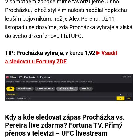
V samotném zápase mírně favorizujeme Jiřího
Procházku, jehož styl v minulosti nadělal neplechu
lepším bojovníkům, než je Alex Pereira. Už 11.
listopadu se dozvíme, zda Procházka vyhraje a získá
do svého držení znovu titul UFC.
TIP: Procházka vyhraje, v kurzu 1,92
Vsadit
a sledovat u Fortuny ZDE
Kdy a kde sledovat zápas Procházka vs.
Pereira live zdarma? Fortuna TV, Přímý
přenos v televizi – UFC livestream