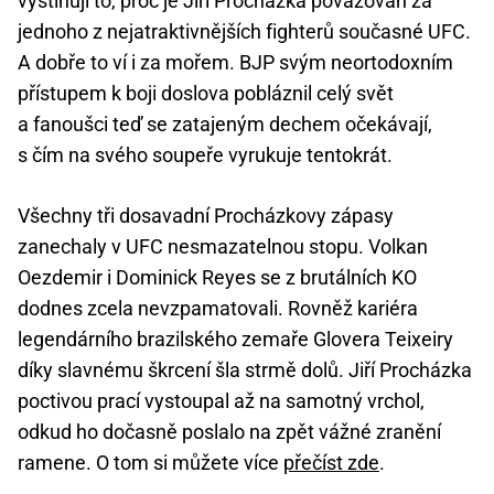
vystihují to, proč je Jiří Procházka považován za
jednoho z nejatraktivnějších fighterů současné UFC.
A dobře to ví i za mořem. BJP svým neortodoxním
přístupem k boji doslova pobláznil celý svět
a fanoušci teď se zatajeným dechem očekávají,
s čím na svého soupeře vyrukuje tentokrát.
Všechny tři dosavadní Procházkovy zápasy
zanechaly v UFC nesmazatelnou stopu. Volkan
Oezdemir i Dominick Reyes se z brutálních KO
dodnes zcela nevzpamatovali. Rovněž kariéra
legendárního brazilského zemaře Glovera Teixeiry
díky slavnému škrcení šla strmě dolů. Jiří Procházka
poctivou prací vystoupal až na samotný vrchol,
odkud ho dočasně poslalo na zpět vážné zranění
ramene. O tom si můžete více
přečíst zde
.