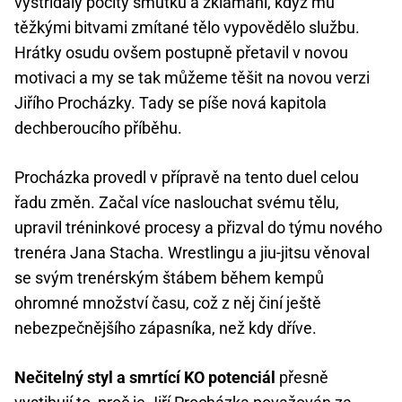
vystřídaly pocity smutku a zklamání, když mu
těžkými bitvami zmítané tělo vypovědělo službu.
Hrátky osudu ovšem postupně přetavil v novou
motivaci a my se tak můžeme těšit na novou verzi
Jiřího Procházky. Tady se píše nová kapitola
dechberoucího příběhu.
Procházka provedl v přípravě na tento duel celou
řadu změn. Začal více naslouchat svému tělu,
upravil tréninkové procesy a přizval do týmu nového
trenéra Jana Stacha. Wrestlingu a jiu-jitsu věnoval
se svým trenérským štábem během kempů
ohromné množství času, což z něj činí ještě
nebezpečnějšího zápasníka, než kdy dříve.
Nečitelný styl a smrtící KO potenciál
přesně