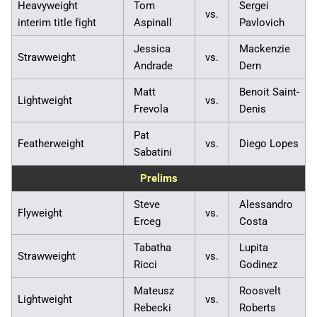
Heavyweight
Tom
Sergei
vs.
interim title fight
Aspinall
Pavlovich
Jessica
Mackenzie
Strawweight
vs.
Andrade
Dern
Matt
Benoit Saint-
Lightweight
vs.
Frevola
Denis
Pat
Featherweight
vs.
Diego Lopes
Sabatini
Prelims
Steve
Alessandro
Flyweight
vs.
Erceg
Costa
Tabatha
Lupita
Strawweight
vs.
Ricci
Godinez
Mateusz
Roosvelt
Lightweight
vs.
Rebecki
Roberts