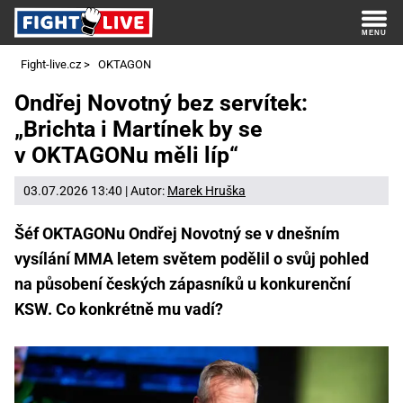
Fight-live.cz
>
OKTAGON
Ondřej Novotný bez servítek:
„Brichta i Martínek by se
v OKTAGONu měli líp“
03.07.2026 13:40 | Autor:
Marek Hruška
Šéf OKTAGONu Ondřej Novotný se v dnešním
vysílání MMA letem světem podělil o svůj pohled
na působení českých zápasníků u konkurenční
KSW. Co konkrétně mu vadí?