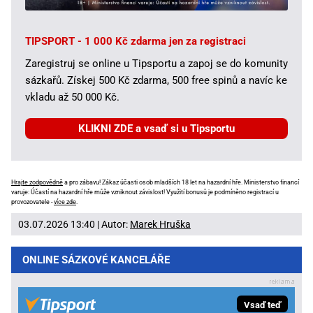
TIPSPORT - 1 000 Kč zdarma jen za registraci
Zaregistruj se online u Tipsportu a zapoj se do komunity
sázkařů. Získej 500 Kč zdarma, 500 free spinů a navíc ke
vkladu až 50 000 Kč.
KLIKNI ZDE a vsaď si u Tipsportu
Hrajte zodpovědně
a pro zábavu! Zákaz účasti osob mladších 18 let na hazardní hře. Ministerstvo financí
varuje: Účastí na hazardní hře může vzniknout závislost! Využití bonusů je podmíněno registrací u
provozovatele -
více zde
.
03.07.2026 13:40 | Autor:
Marek Hruška
ONLINE SÁZKOVÉ KANCELÁŘE
Vsaď teď