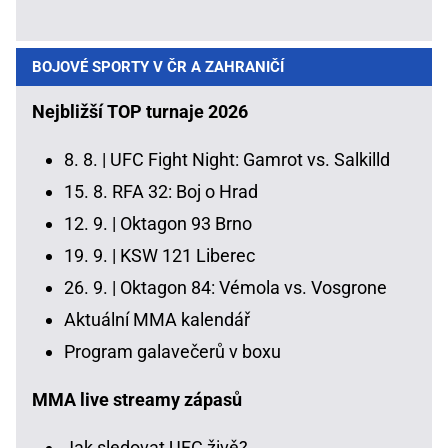
BOJOVÉ SPORTY V ČR A ZAHRANIČÍ
Nejbližší TOP turnaje 2026
8. 8. |
UFC Fight Night: Gamrot vs. Salkilld
15. 8.
RFA 32: Boj o Hrad
12. 9. |
Oktagon 93 Brno
19. 9. |
KSW 121 Liberec
26. 9. |
Oktagon 84: Vémola vs. Vosgrone
Aktuální MMA kalendář
Program galavečerů v boxu
MMA live streamy zápasů
Jak sledovat UFC živě?