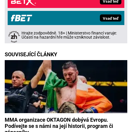
Vsaď teď
Vsaď teď
Hrajte zodpovědně. 18+ | Ministerstvo financí varuje:
Účastí na hazardní hře může vzniknout závislost.
SOUVISEJÍCÍ ČLÁNKY
MMA organizace OKTAGON dobývá Evropu.
Podívejte se s námi na její historii, program či