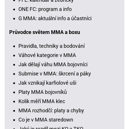
ONE FC: program a info
G MMA: aktuální info a účastníci
Průvodce světem MMA a boxu
Pravidla, techniky a bodování
Váhové kategorie v MMA
Jak dělají váhu MMA bojovníci
Submise v MMA: škrcení a páky
Jak vznikají karfiolové uši
Platy MMA bojovníků
Kolik měří MMA klec
MMA rozhodčí: platy a chyby
Co je v MMA staredown
Jaký je rozdíl mezi KO a TKO