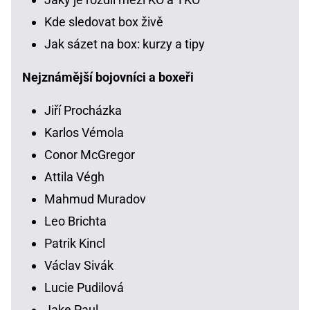
Kde sledovat box živě
Jak sázet na box: kurzy a tipy
Nejznámější bojovníci a boxeři
Jiří Procházka
Karlos Vémola
Conor McGregor
Attila Végh
Mahmud Muradov
Leo Brichta
Patrik Kincl
Václav Sivák
Lucie Pudilová
Jake Paul