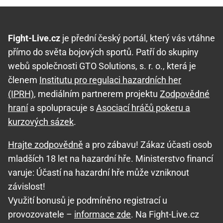
Fight-Live.cz
je přední český portál, který vás vtáhne
přímo do světa bojových sportů. Patří do skupiny
webů společnosti GTO Solutions, s. r. o., která je
členem
Institutu pro regulaci hazardních her
(IPRH)
, mediálním partnerem projektu
Zodpovědné
hraní
a spolupracuje s
Asociací hráčů pokeru a
kurzových sázek
.
Hrajte zodpovědně
a pro zábavu! Zákaz účasti osob
mladších 18 let na hazardní hře. Ministerstvo financí
varuje: Účastí na hazardní hře může vzniknout
závislost!
Využití bonusů je podmíněno registrací u
provozovatele –
informace zde
. Na Fight-Live.cz