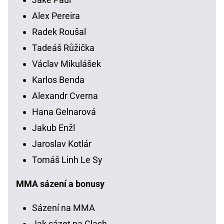
Alex Pereira
Radek Roušal
Tadeáš Růžička
Václav Mikulášek
Karlos Benda
Alexandr Cverna
Hana Gelnarová
Jakub Enžl
Jaroslav Kotlár
Tomáš Linh Le Sy
MMA sázení a bonusy
Sázení na MMA
Jak sázet na Clash