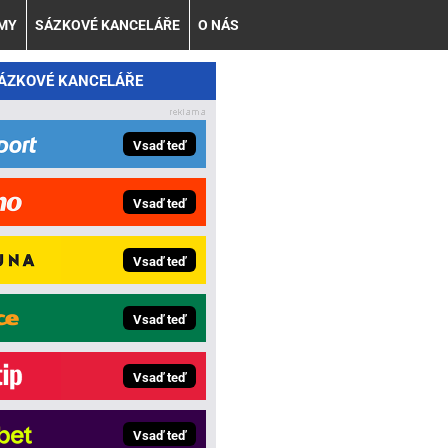
AMY
SÁZKOVÉ KANCELÁŘE
O NÁS
SÁZKOVÉ KANCELÁŘE
Vsaď teď
Vsaď teď
Vsaď teď
Vsaď teď
Vsaď teď
Vsaď teď