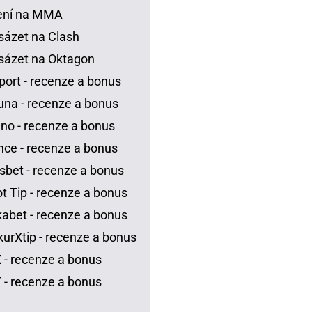
ení na MMA
sázet na Clash
sázet na Oktagon
port - recenze a bonus
una - recenze a bonus
no - recenze a bonus
ce - recenze a bonus
sbet - recenze a bonus
t Tip - recenze a bonus
abet - recenze a bonus
urXtip - recenze a bonus
 - recenze a bonus
 - recenze a bonus