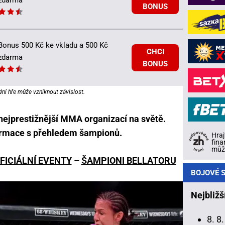
zdarma
BONUS
Bonus 500 Kč ke vkladu a 500 Kč
CHCI
zdarma
BONUS
dní hře může vzniknout závislost.
nejprestižnější MMA organizací na světě.
formace s přehledem šampionů.
Hraj
fina
může
FICIÁLNÍ EVENTY
–
ŠAMPIONI BELLATORU
BOJOVÉ S
Nejbližš
8. 8.