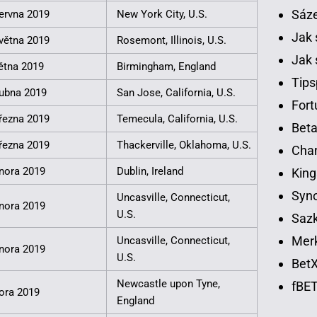
Sáz
června 2019
New York City, U.S.
Jak 
května 2019
Rosemont, Illinois, U.S.
Jak 
větna 2019
Birmingham, England
Tips
dubna 2019
San Jose, California, U.S.
Fort
března 2019
Temecula, California, U.S.
Beta
března 2019
Thackerville, Oklahoma, U.S.
Chan
února 2019
Dublin, Ireland
King
Syno
Uncasville, Connecticut,
února 2019
U.S.
Sazk
Merk
Uncasville, Connecticut,
února 2019
U.S.
BetX
Newcastle upon Tyne,
fBET
nora 2019
England