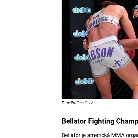
Foto: Profimedia.cz
Bellator Fighting Champi
Bellator je americká MMA organi