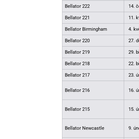
Bellator 222
14. 
Bellator 221
11. 
Bellator Birmingham
4. k
Bellator 220
27. 
Bellator 219
29. 
Bellator 218
22. 
Bellator 217
23. 
Bellator 216
16. 
Bellator 215
15. 
Bellator Newcastle
9. ú