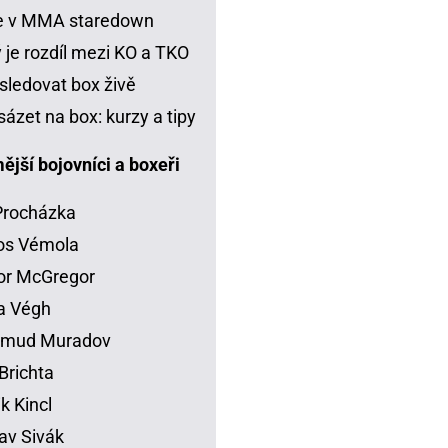
je v MMA staredown
 je rozdíl mezi KO a TKO
sledovat box živě
sázet na box: kurzy a tipy
jší bojovníci a boxeři
 Procházka
os Vémola
or McGregor
la Végh
mud Muradov
Brichta
ik Kincl
av Sivák