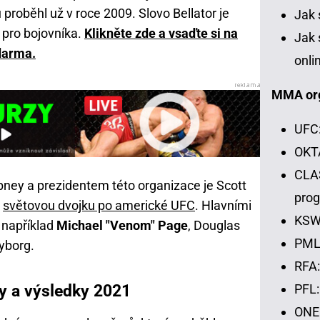
 proběhl už v roce 2009. Slovo Bellator je
Jak 
 pro bojovníka.
Klikněte zde a vsaďte si na
Jak 
darma.
onli
MMA or
UFC:
OKTA
CLAS
ebney a prezidentem této organizace je Scott
pro
a
světovou dvojku po americké UFC
. Hlavními
KSW:
 například
Michael "Venom" Page
, Douglas
PML:
yborg.
RFA:
y a výsledky 2021
PFL:
ONE 