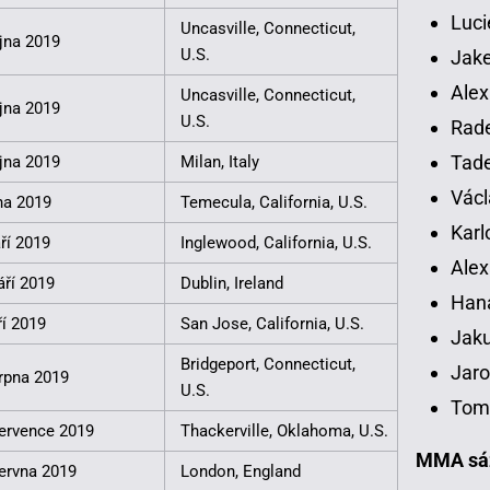
Luci
Uncasville, Connecticut,
íjna 2019
U.S.
Jake
Alex
Uncasville, Connecticut,
íjna 2019
U.S.
Rade
Tade
íjna 2019
Milan, Italy
Václ
jna 2019
Temecula, California, U.S.
Karl
ří 2019
Inglewood, California, U.S.
Alex
áří 2019
Dublin, Ireland
Han
ří 2019
San Jose, California, U.S.
Jaku
Bridgeport, Connecticut,
Jaro
srpna 2019
U.S.
Tomá
července 2019
Thackerville, Oklahoma, U.S.
MMA sáz
června 2019
London, England