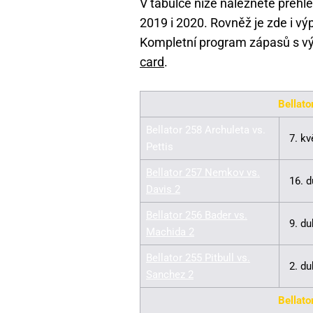
V tabulce níže naleznete přehl
2019 i 2020. Rovněž je zde i vý
Kompletní program zápasů s v
card
.
Bellato
Bellator 258
Archuleta vs.
7. k
Pettis
Bellator 257 Nemkov vs.
16. 
Davis 2
Bellator 256 Bader vs.
9. d
Machida 2
Bellator 255
Pitbull vs.
2. d
Sanchez 2
Bellato