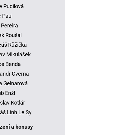
e Pudilová
 Paul
 Pereira
k Roušal
áš Růžička
av Mikulášek
os Benda
andr Cverna
a Gelnarová
b Enžl
slav Kotlár
š Linh Le Sy
ení a bonusy