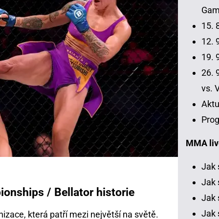
Gamr
15. 
12. 9
19. 9
26. 9
vs. 
Aktu
Prog
MMA liv
Jak 
Jak 
onships / Bellator historie
Jak 
Jak 
zace, která patří mezi největší na světě.