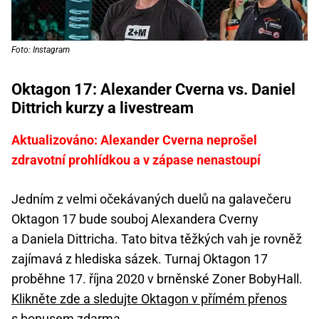
Foto: Instagram
Oktagon 17: Alexander Cverna vs. Daniel
Dittrich kurzy a livestream
Aktualizováno: Alexander Cverna neprošel
zdravotní prohlídkou a v zápase nenastoupí
Jedním z velmi očekávaných duelů na galavečeru
Oktagon 17 bude souboj Alexandera Cverny
a Daniela Dittricha. Tato bitva těžkých vah je rovněž
zajímavá z hlediska sázek. Turnaj Oktagon 17
proběhne 17. října 2020 v brněnské Zoner BobyHall.
Klikněte zde a sledujte Oktagon v přímém přenos
s bonusem zdarma.