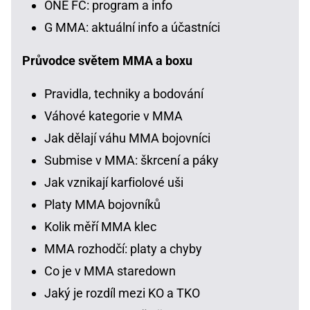
ONE FC: program a info
G MMA: aktuální info a účastníci
Průvodce světem MMA a boxu
Pravidla, techniky a bodování
Váhové kategorie v MMA
Jak dělají váhu MMA bojovníci
Submise v MMA: škrcení a páky
Jak vznikají karfiolové uši
Platy MMA bojovníků
Kolik měří MMA klec
MMA rozhodčí: platy a chyby
Co je v MMA staredown
Jaký je rozdíl mezi KO a TKO