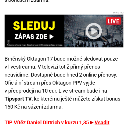
Brněnský Oktagon 17
bude možné sledovat pouze
v livestreamu. V televizi totiž přímý přenos
neuvidíme. Dostupné bude hned 2 online přenosy.
Oficiální stream přes Oktagon PPV vyjde
v předprodeji na 10 eur. Live stream bude i na
Tipsport TV
, ke kterému ještě můžete získat bonus
150 Kč na sázení zdarma.
TIP Vítěz Daniel Dittrich v kurzu 1,35
Vsadit