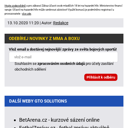
Hrajte zodpovědně
a pro zábavu! Zákaz účasti osob mladších 18 let na hazardní hře. Ministerstvo financí
varuje: Účastí na hazardní hře může vzniknout závislost! Využití bonusů je podmíněno registrací u
provozovatele -
více zde
.
13.10.2020 11:20 | Autor:
Redakce
ODEBÍREJ NOVINKY Z MMA A BOXU
Vlož email a dostávej nejnovější zprávy ze světa bojových sportů!
Souhlasím se
zpracováním osobních údajů
pro účely zasílání
obchodních sdělení
DALŠÍ WEBY GTO SOLUTIONS
BetArena.cz - kurzové sázení online
FotbalZprávy.cz - fotbal zprávy aktuálně