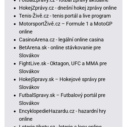
HokejZprávy.cz - dnešní hokej zprávy online
Tenis-Živě.cz - tenis portál a live program
MotorsportŽivě.cz – Formule 1 a MotoGP
online
CasinoArena.cz - legální online casina
BetArena.sk - online stávkovanie pre
Slovákov
FightLive.sk - Oktagon, UFC a MMA pre
Slovákov
HokejSpravy.sk – Hokejové správy pre
Slovákov
FutbalSpravy.sk – Futbalový portál pre
Slovákov
EncyklopedieHazardu.cz - hazardní hry
online
Loterie-tikety.cz - loterie a losy online