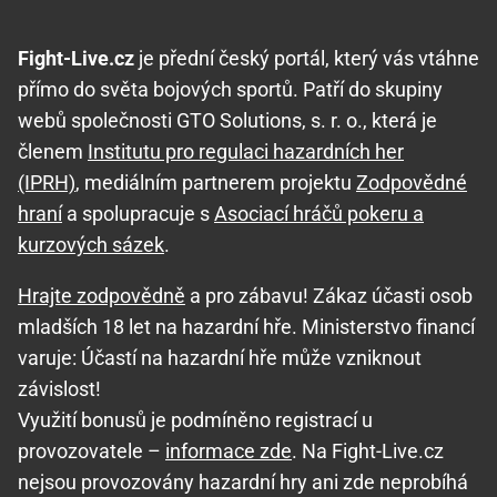
Fight-Live.cz
je přední český portál, který vás vtáhne
přímo do světa bojových sportů. Patří do skupiny
webů společnosti GTO Solutions, s. r. o., která je
členem
Institutu pro regulaci hazardních her
(IPRH)
, mediálním partnerem projektu
Zodpovědné
hraní
a spolupracuje s
Asociací hráčů pokeru a
kurzových sázek
.
Hrajte zodpovědně
a pro zábavu! Zákaz účasti osob
mladších 18 let na hazardní hře. Ministerstvo financí
varuje: Účastí na hazardní hře může vzniknout
závislost!
Využití bonusů je podmíněno registrací u
provozovatele –
informace zde
. Na Fight-Live.cz
nejsou provozovány hazardní hry ani zde neprobíhá