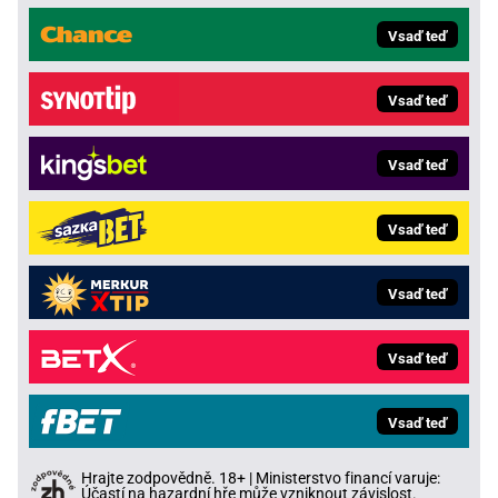
Vsaď teď
Vsaď teď
Vsaď teď
Vsaď teď
Vsaď teď
Vsaď teď
Vsaď teď
Hrajte zodpovědně. 18+ | Ministerstvo financí varuje:
Účastí na hazardní hře může vzniknout závislost.