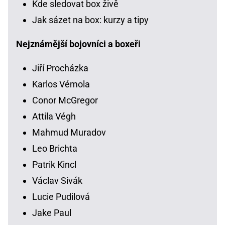
Kde sledovat box živě
Jak sázet na box: kurzy a tipy
Nejznámější bojovníci a boxeři
Jiří Procházka
Karlos Vémola
Conor McGregor
Attila Végh
Mahmud Muradov
Leo Brichta
Patrik Kincl
Václav Sivák
Lucie Pudilová
Jake Paul