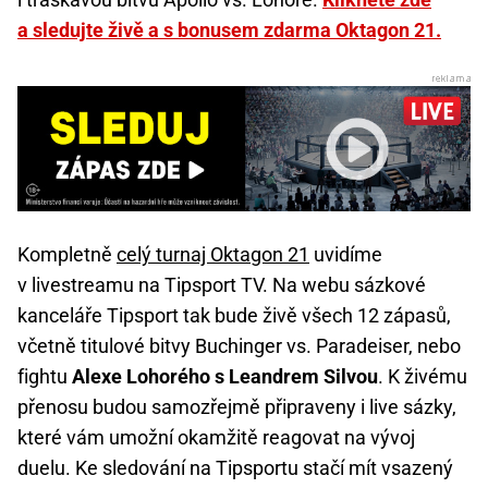
a sledujte živě a s bonusem zdarma Oktagon 21.
Kompletně
celý turnaj Oktagon 21
uvidíme
v livestreamu na Tipsport TV. Na webu sázkové
kanceláře Tipsport tak bude živě všech 12 zápasů,
včetně titulové bitvy Buchinger vs. Paradeiser, nebo
fightu
Alexe Lohorého s Leandrem Silvou
. K živému
přenosu budou samozřejmě připraveny i live sázky,
které vám umožní okamžitě reagovat na vývoj
duelu. Ke sledování na Tipsportu stačí mít vsazený