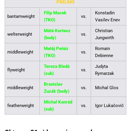
PRELIMS
Filip Macek
Konstadin
bantamweight
vs.
(TKO)
Vasilev Enev
Máté Kertesz
Christian
welterweight
vs.
(body)
Jungwirth
Matěj Peňáz
Romain
middleweight
vs.
(TKO)
Debienne
Tereza Bledá
Judyta
flyweight
vs.
(sub)
Rymarzak
Branislav
middleweight
vs.
Michal Glos
Zuzák (body)
Michal Konrád
featherweight
vs.
Igor Lukačovič
(sub)