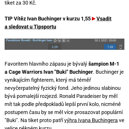
tiket za 30 Kč.
TIP Vítěz Ivan Buchinger v kurzu 1,55
Vsadit
a sledovat u Tipsportu
Favoritem hlavního zápasu je bývalý
šampion M-1
a Cage Warriors Ivan "Buki" Buchinger
. Buchinger je
vynikajícím fighterem, který má téměř
nevyčerpatelný fyzický fond. Jeho jedinou slabinou
bývá pomalejší rozjezd. Ronald Paradeiser by měl
mít tak podle předpokladů lepší první kolo, nicméně
postupem času by se měl více prosazovat populární
"Buki". Na tiket proto patří
výhra Ivana Buchingera
ve
velice pěkném kurzu.