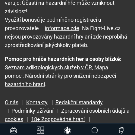
varuje: Účastí na hazardní hře může vzniknout
závislost!
Využití bonusů je podmíněno registrací u
provozovatele –
informace zde
. Na Fight-Live.cz
nejsou provozovány hazardní hry ani zde neprobíhá
zprostředkování jakýchkoliv plateb.
Pomoc pro hráče hazardních her a osoby blízké:
Seznam adiktologických služeb v ČR
,
Mapa
pomoci
,
Národní stránky pro snížení nebezpečí
hazardního hraní
.
O nás
|
Kontakty
|
Redakční standardy
|
Podmínky užívání
|
Zpracování osobních údajů a
cookies
|
18+ Zodpovědné hraní
|
GTO Solutions, s.r.o.