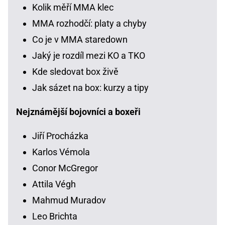
Kolik měří MMA klec
MMA rozhodčí: platy a chyby
Co je v MMA staredown
Jaký je rozdíl mezi KO a TKO
Kde sledovat box živě
Jak sázet na box: kurzy a tipy
Nejznámější bojovníci a boxeři
Jiří Procházka
Karlos Vémola
Conor McGregor
Attila Végh
Mahmud Muradov
Leo Brichta