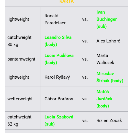
KARTA
Ivan
Ronald
lightweight
vs.
Buchinger
Paradeiser
(sub)
catchweight
Leandro Silva
vs.
Alex Lohoré
80 kg
(body)
Lucie Pudilová
Marta
bantamweight
vs.
(body)
Waliczek
Miroslav
lightweight
Karol Ryšavý
vs.
Štrbák (body)
Matúš
welterweight
Gábor Boráros
vs.
Juráček
(body)
catchweight
Lucia Szabová
vs.
Rizlen Zouak
62 kg
(sub)