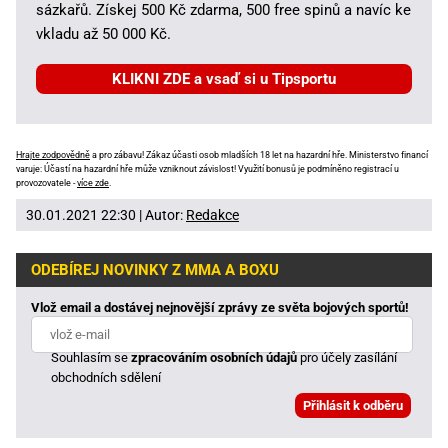
sázkařů. Získej 500 Kč zdarma, 500 free spinů a navíc ke
vkladu až 50 000 Kč.
KLIKNI ZDE a vsaď si u Tipsportu
Hrajte zodpovědně
a pro zábavu! Zákaz účasti osob mladších 18 let na hazardní hře. Ministerstvo financí
varuje: Účastí na hazardní hře může vzniknout závislost! Využití bonusů je podmíněno registrací u
provozovatele -
více zde
.
30.01.2021 22:30 | Autor:
Redakce
ODEBÍREJ NOVINKY Z MMA A BOXU
Vlož email a dostávej nejnovější zprávy ze světa bojových sportů!
Souhlasím se
zpracováním osobních údajů
pro účely zasílání
obchodních sdělení