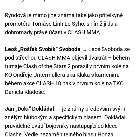
Ryndová je mimo jiné známá také jako přítelkyně
promotéra
Tomáše Linh Le Syho
, s nímž ji dala
dohromady právě účast v CLASH MMA.
Leoš „Rošťák Svobík“ Svoboda
→ Leoš Svoboda se
pod střechou CLASH MMA objevil dvakrát – během
turnaje Clash of the Stars 2 porazil v prvním kole na
KO Ondřeje Untermüllera aka Kluka s kamením,
během akce CLASH 10 pak v prvním kole na TKO
Daniela Kladoše.
Jan „Doki“ Dokládal
→ je známý především svým
znělým hlubokým a specifickým hlasem. Dokládal
pravidelně uvádí bojovníky nastupující do klece
Clashe. Vedle nezaměnitelného hlasu Honza