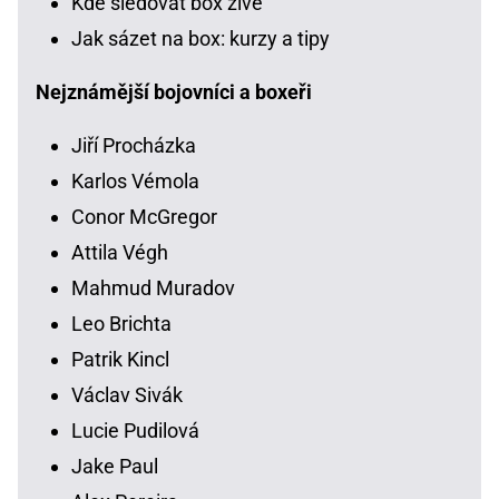
Kde sledovat box živě
Jak sázet na box: kurzy a tipy
Nejznámější bojovníci a boxeři
Jiří Procházka
Karlos Vémola
Conor McGregor
Attila Végh
Mahmud Muradov
Leo Brichta
Patrik Kincl
Václav Sivák
Lucie Pudilová
Jake Paul