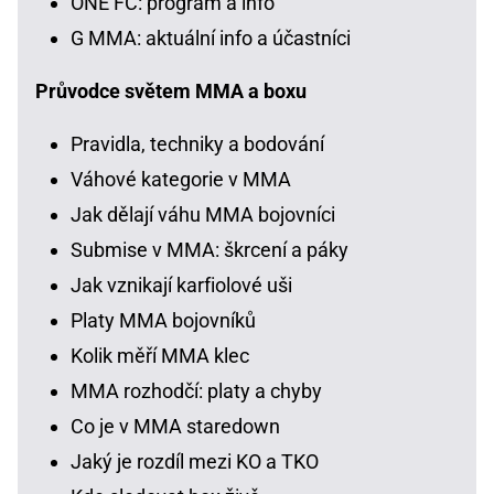
ONE FC: program a info
G MMA: aktuální info a účastníci
Průvodce světem MMA a boxu
Pravidla, techniky a bodování
Váhové kategorie v MMA
Jak dělají váhu MMA bojovníci
Submise v MMA: škrcení a páky
Jak vznikají karfiolové uši
Platy MMA bojovníků
Kolik měří MMA klec
MMA rozhodčí: platy a chyby
Co je v MMA staredown
Jaký je rozdíl mezi KO a TKO