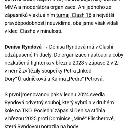
MMA a moderátora organizace. Ani jednoho ze
zápasníků v aktuálním
turnaji Clash 16
s největší
pravděpodobností neuvidíme, oba jsme však vídali
v kleci Clashe v minulosti.
Denisa Ryndová
→ Denisa Ryndová má v Clashi
odzápasené tři duely. Do organizace nastoupila coby
nezkušená fighterka v březnu 2023 v zápase 2 v 2,
v němž zvítězily soupeřky Petra „Inked
Dory“ Úradníčková a Karina „Pedro“ Petrová.
S první jmenovanou pak v lednu 2024 svedla
Ryndová odvetný souboj, který vyhrála v druhém
kole na TKO. Poslední zápas si Denisa střihla
v březnu 2025 proti Dominice „Míně“ Elischerové,
která Ryndovou porazila na body.