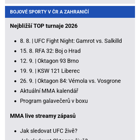
BOJOVÉ SPORTY V ČR A ZAHRANIČÍ
Nejbližší TOP turnaje 2026
8. 8. |
UFC Fight Night: Gamrot vs. Salkilld
15. 8.
RFA 32: Boj o Hrad
12. 9. |
Oktagon 93 Brno
19. 9. |
KSW 121 Liberec
26. 9. |
Oktagon 84: Vémola vs. Vosgrone
Aktuální MMA kalendář
Program galavečerů v boxu
MMA live streamy zápasů
Jak sledovat UFC živě?