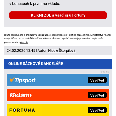
v bonusech k prvnímu vkladu.
KLIKNI ZDE a vsaď si u Fortuny
Hrajte zodpovědně
a pro zábavu! Zákaz účasti osob mladších 18 let na hazardní hře. Ministerstvo financí
varuje: Účastí na hazardní hře může vzniknout závislost! Využití bonusů je podmíněno registrací u
provozovatele -
více zde
.
24.02.2026 13:45 | Autor:
Nicole Škorpilová
ONLINE SÁZKOVÉ KANCELÁŘE
Vsaď teď
Vsaď teď
Vsaď teď