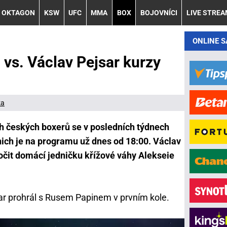
OKTAGON
KSW
UFC
MMA
BOX
BOJOVNÍCI
LIVE STRE
ONLINE 
 vs. Václav Pejsar kurzy
ka
ch českých boxerů se v posledních týdnech
 nich je na programu už dnes od 18:00. Václav
očit domácí jedničku křížové váhy Alekseie
ar prohrál s Rusem Papinem v prvním kole.