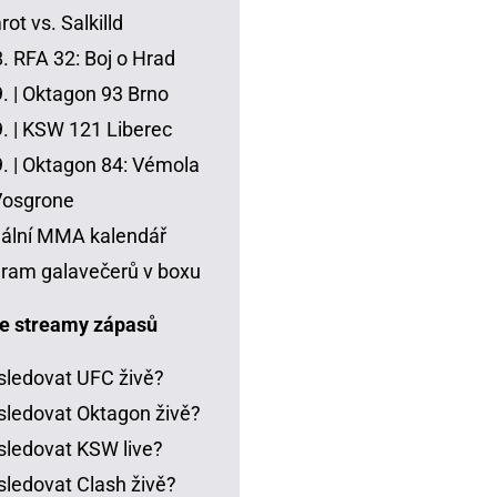
ot vs. Salkilld
8.
RFA 32: Boj o Hrad
. |
Oktagon 93 Brno
. |
KSW 121 Liberec
. |
Oktagon 84: Vémola
Vosgrone
ální MMA kalendář
ram galavečerů v boxu
e streamy zápasů
sledovat UFC živě?
sledovat Oktagon živě?
sledovat KSW live?
sledovat Clash živě?