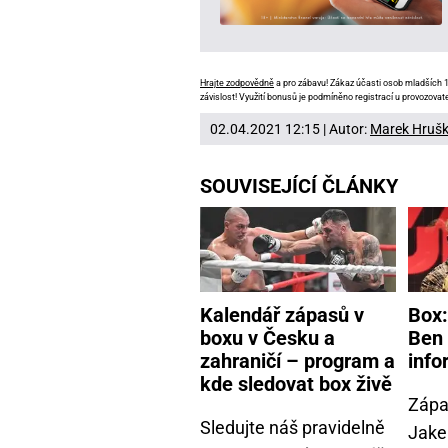
Hrajte zodpovědně
a pro zábavu! Zákaz účasti osob mladších 18
závislost! Využití bonusů je podmíněno registrací u provozovate
02.04.2021 12:15 | Autor:
Marek Hruš
SOUVISEJÍCÍ ČLÁNKY
Kalendář zápasů v
Box:
boxu v Česku a
Ben
zahraničí – program a
info
kde sledovat box živě
Zápa
Sledujte náš pravidelně
Jake