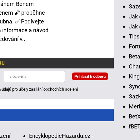
ránem Benem
Sáz
enem 🧨 proběhne
Jak 
dubna. ✅ Podívejte
Jak 
a informace a návod
Tips
edování v...
Fort
Beta
XU
Chan
King
Syno
 údajů
pro účely zasílání obchodních sdělení
Sazk
Merk
BetX
fBET
ázení
EncyklopedieHazardu.cz -