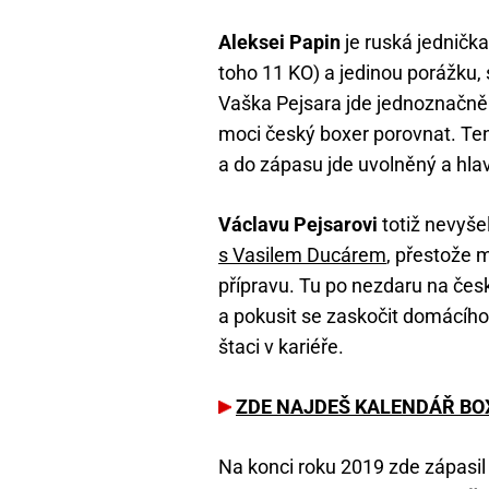
Aleksei Papin
je ruská jedničk
toho 11 KO) a jedinou porážku, 
Vaška Pejsara jde jednoznačně 
moci český boxer porovnat. Tent
a do zápasu jde uvolněný a hla
Václavu Pejsarovi
totiž nevyše
s Vasilem Ducárem
, přestože 
přípravu. Tu po nezdaru na čes
a pokusit se zaskočit domácího 
štaci v kariéře.
ZDE NAJDEŠ KALENDÁŘ BOX
Na konci roku 2019 zde zápasi