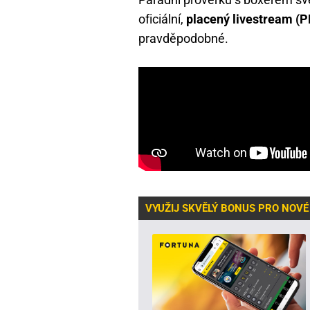
oficiální,
placený livestream (
pravděpodobné.
VYUŽIJ SKVĚLÝ BONUS PRO NOVÉ