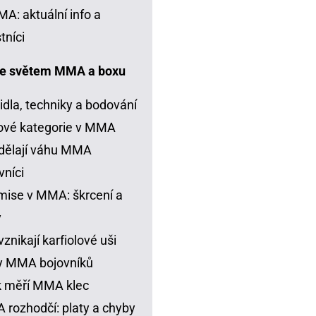
A: aktuální info a
tníci
e světem MMA a boxu
idla, techniky a bodování
ové kategorie v MMA
dělají váhu MMA
vníci
ise v MMA: škrcení a
y
vznikají karfiolové uši
y MMA bojovníků
k měří MMA klec
rozhodčí: platy a chyby