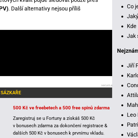
Co 
PPV)
. Další alternativy nejsou příliš
Jaký
Kde 
Jak 
Nejznámě
Jiří
Karl
Con
 SÁZKAŘE
Atti
Mah
500 Kč ve freebetech a 500 free spinů zdarma
Leo 
Zaregistruj se u Fortuny a získáš 500 Kč
Patr
v bonusech zdarma za dokončení registrace &
dalších 500 Kč v bonusech k prvnímu vkladu.
Václ