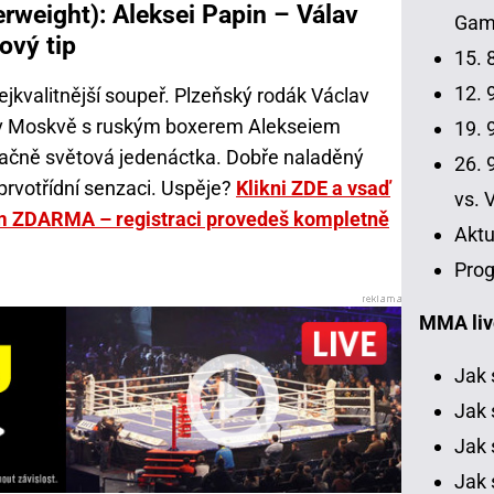
erweight): Aleksei Papin – Válav
Gamr
ový tip
15. 
12. 9
nejkvalitnější soupeř. Plzeňský rodák Václav
v Moskvě s ruským boxerem Alekseiem
19. 9
ačně světová jedenáctka. Dobře naladěný
26. 9
 prvotřídní senzaci. Uspěje?
Klikni ZDE a vsaď
vs. 
m ZDARMA – registraci provedeš kompletně
Aktu
Prog
MMA liv
Jak 
Jak 
Jak 
Jak 