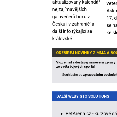
aktualizovaný kalendář
vete
nejzajímavějších
Askr
galavečerů boxu v
17. 
Česku i v zahraničí a
se n
další info týkající se
ke sl
královské...
ODEBÍREJ NOVINKY Z MMA A BO
Vlož email a dostávej nejnovější zprávy
ze světa bojových sportů!
Souhlasím se
zpracováním osobních
DALŠÍ WEBY GTO SOLUTIONS
BetArena.cz - kurzové s