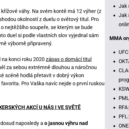
Jak 
a křížové váhy. Na svém kontě má 12 výher (z
Jak 
shodou okolností z duelu o světový titul. Pro
onli
o nejtěžšího soupeře, se kterým se bude
o duel si podle vlastních slov vyjednal sám
MMA or
vně výborně připravený.
UFC:
l na konci roku 2020
zápas o domácí titul
OKTA
měl za sebou extrémně dlouhou a náročnou
CLAS
ké scéně hodlá přetavit v dobrý výkon
pro
favorita. Pro Vaška navíc nejde o první ruskou
KSW:
PML:
RFA:
ERSKÝCH AKCÍ U NÁS I VE SVĚTĚ
PFL:
l dosud naposledy a
o jasnou výhru nad
ONE 