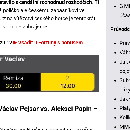
ravilo skandální rozhodnutí rozhodčích
. Ti
G MM
ené políčko ale českému zápasníkovi ve
účas
urz
na vítězství českého borce je tentokrát
 si ho ale zahrajeme.
Průvodc
rzu 12
Vsadit u Fortuny s bonusem
Prav
Váh
Jak 
bojo
Subm
pák
Jak 
Václav Pejsar vs. Aleksei Papin –
Plat
Koli
MMA 
tových kvalit půjde sledovat pouze přes