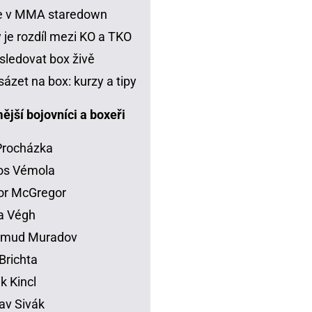
je v MMA staredown
 je rozdíl mezi KO a TKO
sledovat box živě
sázet na box: kurzy a tipy
jší bojovníci a boxeři
 Procházka
os Vémola
or McGregor
la Végh
mud Muradov
Brichta
ik Kincl
av Sivák