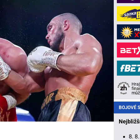
Hraj
fina
může
BOJOVÉ S
Nejbližš
8. 8.