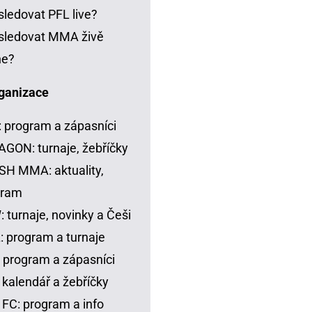
sledovat PFL live?
sledovat MMA živě
ne?
ganizace
 program a zápasníci
GON: turnaje, žebříčky
H MMA: aktuality,
gram
 turnaje, novinky a Češi
 program a turnaje
 program a zápasníci
 kalendář a žebříčky
FC: program a info