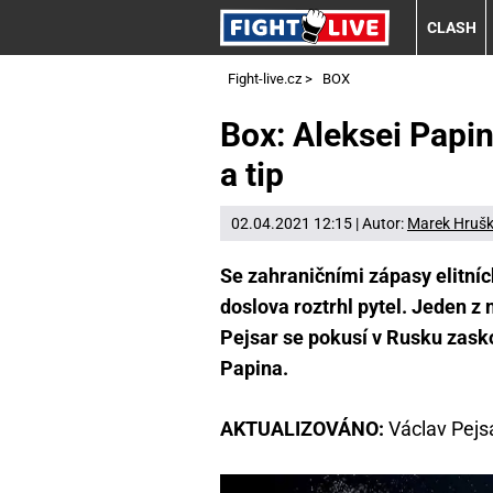
CLASH
Fight-live.cz
>
BOX
Box: Aleksei Papin
a tip
02.04.2021 12:15 | Autor:
Marek Hruš
Se zahraničními zápasy elitní
doslova roztrhl pytel. Jeden z
Pejsar se pokusí v Rusku zask
Papina.
AKTUALIZOVÁNO:
Václav Pejs