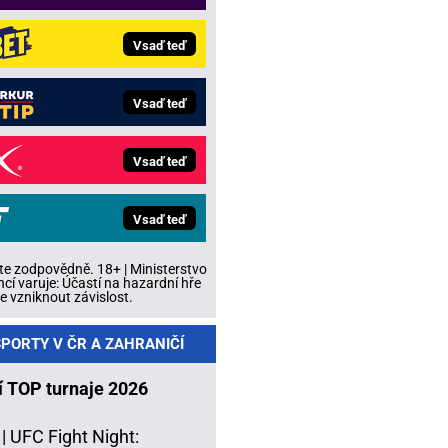
Vsaď teď
Vsaď teď
Vsaď teď
Vsaď teď
te zodpovědně. 18+ | Ministerstvo
ncí varuje: Účastí na hazardní hře
 vzniknout závislost.
PORTY V ČR A ZAHRANIČÍ
í TOP turnaje 2026
 |
UFC Fight Night: