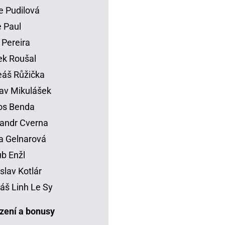
e Pudilová
 Paul
 Pereira
k Roušal
áš Růžička
av Mikulášek
os Benda
andr Cverna
a Gelnarová
b Enžl
slav Kotlár
š Linh Le Sy
ení a bonusy