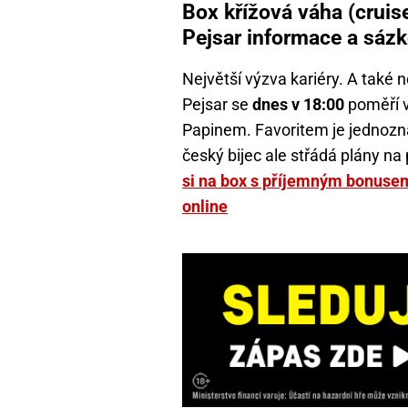
Box křížová váha (cruis
Pejsar informace a sázk
Největší výzva kariéry. A také 
Pejsar se
dnes v 18:00
poměří 
Papinem. Favoritem je jednozn
český bijec ale střádá plány na
si na box s příjemným bonuse
online