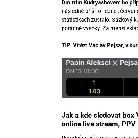
Dmitrim Kudryashovem ho přip
následně přišli o licenci, červ
statistikách zůstalo.
Sázkový k
pořádně vysoký. Za menší vklad
TIP: Vítěz: Václav Pejsar, v ku
Jak a kde sledovat box 
online live stream, PPV
Parádní prověrku s boxerem svě