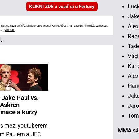
Luci
KLIKNI ZDE a vsaď si u Fortuny
Jake
Alex
 let na hazardní hře. Ministerstvo financí varuje: Účastí na hazardní hře může vzniknout
le -
více zde
.
Rade
ka
Tade
Václ
Karl
Alex
Han
Jaku
 Jake Paul vs.
 Askren
Jaro
rmace a kurzy
Tomá
s mezi youtuberem
MMA sáz
m Paulem a UFC