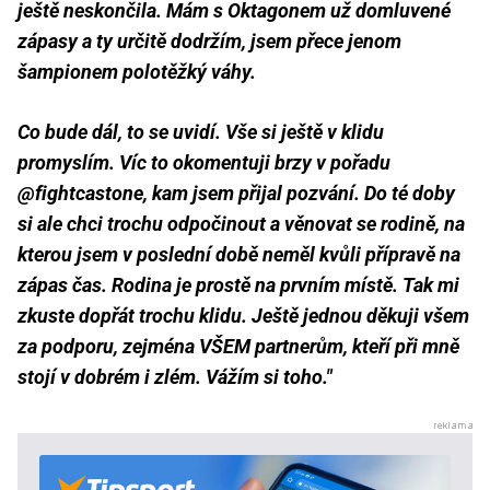
ještě neskončila. Mám s Oktagonem už domluvené
zápasy a ty určitě dodržím, jsem přece jenom
šampionem polotěžký váhy.
Co bude dál, to se uvidí. Vše si ještě v klidu
promyslím. Víc to okomentuji brzy v pořadu
@fightcastone, kam jsem přijal pozvání. Do té doby
si ale chci trochu odpočinout a věnovat se rodině, na
kterou jsem v poslední době neměl kvůli přípravě na
zápas čas. Rodina je prostě na prvním místě. Tak mi
zkuste dopřát trochu klidu. Ještě jednou děkuji všem
za podporu, zejména VŠEM partnerům, kteří při mně
stojí v dobrém i zlém. Vážím si toho."