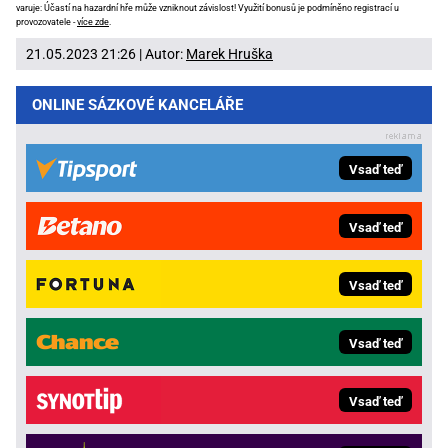
varuje: Účastí na hazardní hře může vzniknout závislost! Využití bonusů je podmíněno registrací u
provozovatele -
více zde
.
21.05.2023 21:26 | Autor:
Marek Hruška
ONLINE SÁZKOVÉ KANCELÁŘE
Vsaď teď
Vsaď teď
Vsaď teď
Vsaď teď
Vsaď teď