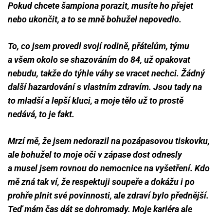
Pokud chcete šampiona porazit, musíte ho přejet
nebo ukončit, a to se mně bohužel nepovedlo.
To, co jsem provedl svojí rodině, přátelům, týmu
a všem okolo se shazováním do 84, už opakovat
nebudu, takže do týhle váhy se vracet nechci. Žádný
další hazardování s vlastním zdravím. Jsou tady na
to mladší a lepší kluci, a moje tělo už to prostě
nedává, to je fakt.
Mrzí mě, že jsem nedorazil na pozápasovou tiskovku,
ale bohužel to moje oči v zápase dost odnesly
a musel jsem rovnou do nemocnice na vyšetření. Kdo
mě zná tak ví, že respektuji soupeře a dokážu i po
prohře plnit své povinnosti, ale zdraví bylo přednější.
Teď mám čas dát se dohromady. Moje kariéra ale