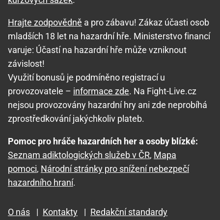
Hrajte zodpovědně
a pro zábavu! Zákaz účasti osob
mladších 18 let na hazardní hře. Ministerstvo financí
varuje: Účastí na hazardní hře může vzniknout
závislost!
Využití bonusů je podmíněno registrací u
provozovatele –
informace zde
. Na Fight-Live.cz
nejsou provozovány hazardní hry ani zde neprobíhá
zprostředkování jakýchkoliv plateb.
Pomoc pro hráče hazardních her a osoby blízké:
Seznam adiktologických služeb v ČR
,
Mapa
pomoci
,
Národní stránky pro snížení nebezpečí
hazardního hraní
.
O nás
|
Kontakty
|
Redakční standardy