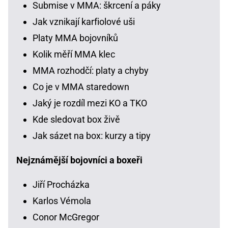
Submise v MMA: škrcení a páky
Jak vznikají karfiolové uši
Platy MMA bojovníků
Kolik měří MMA klec
MMA rozhodčí: platy a chyby
Co je v MMA staredown
Jaký je rozdíl mezi KO a TKO
Kde sledovat box živě
Jak sázet na box: kurzy a tipy
Nejznámější bojovníci a boxeři
Jiří Procházka
Karlos Vémola
Conor McGregor