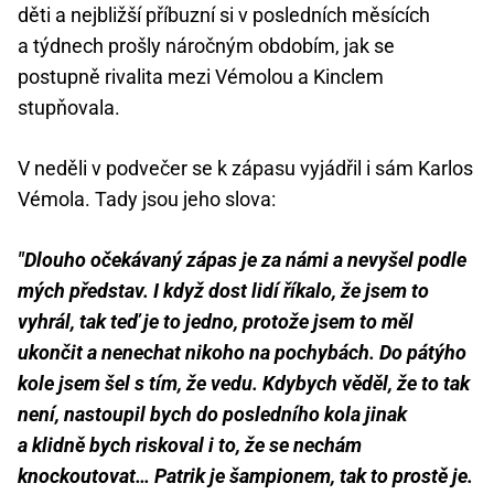
děti a nejbližší příbuzní si v posledních měsících
a týdnech prošly náročným obdobím, jak se
postupně rivalita mezi Vémolou a Kinclem
stupňovala.
V neděli v podvečer se k zápasu vyjádřil i sám Karlos
Vémola. Tady jsou jeho slova:
"Dlouho očekávaný zápas je za námi a nevyšel podle
mých představ. I když dost lidí říkalo, že jsem to
vyhrál, tak teď je to jedno, protože jsem to měl
ukončit a nenechat nikoho na pochybách. Do pátýho
kole jsem šel s tím, že vedu. Kdybych věděl, že to tak
není, nastoupil bych do
posledního kola jinak
a klidně bych riskoval i to, že se nechám
knockoutovat… Patrik je šampionem, tak to prostě je.