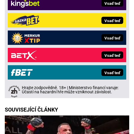
Vsaď teď
Vsaď teď
Vsaď teď
Vsaď teď
Vsaď teď
Hrajte zodpovědně. 18+ | Ministerstvo financí varuje:
Účastí na hazardní hře může vzniknout závislost.
SOUVISEJÍCÍ ČLÁNKY