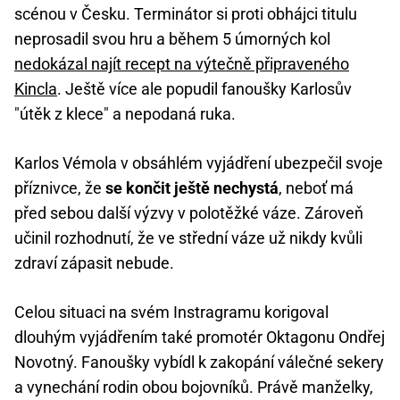
scénou v Česku. Terminátor si proti obhájci titulu
neprosadil svou hru a během 5 úmorných kol
nedokázal najít recept na výtečně připraveného
Kincla
. Ještě více ale popudil fanoušky Karlosův
"útěk z klece" a nepodaná ruka.
Karlos Vémola v obsáhlém vyjádření ubezpečil svoje
příznivce, že
se končit ještě nechystá
, neboť má
před sebou další výzvy v polotěžké váze. Zároveň
učinil rozhodnutí, že ve střední váze už nikdy kvůli
zdraví zápasit nebude.
Celou situaci na svém Instragramu korigoval
dlouhým vyjádřením také promotér Oktagonu Ondřej
Novotný. Fanoušky vybídl k zakopání válečné sekery
a vynechání rodin obou bojovníků. Právě manželky,