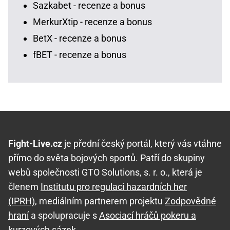
Sazkabet - recenze a bonus
MerkurXtip - recenze a bonus
BetX - recenze a bonus
fBET - recenze a bonus
Fight-Live.cz
je přední český portál, který vás vtáhne
přímo do světa bojových sportů. Patří do skupiny
webů společnosti GTO Solutions, s. r. o., která je
členem
Institutu pro regulaci hazardních her
(IPRH)
, mediálním partnerem projektu
Zodpovědné
hraní
a spolupracuje s
Asociací hráčů pokeru a
kurzových sázek
.