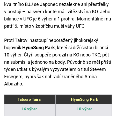
kvalitního BJJ se Japonec nezalekne ani přestřelky
v postoji – na svém kontě má i vítězství na KO. Jeho
bilance v UFC je 6 výher a 1 prohra. Momentálně mu
patří 6. místo v žebříčku muší váhy UFC
Proti Tairovi nastoupí neporažený jihokorejský
bojovník
HyunSung Park
, který si drží čistou bilanci
10 výher. Čtyři soupeře porazil na KO nebo TKO, pět
na submisi a jednoho na body. Původně se měl příští
týden utkat s bývalým vyzyvatelem o titul Stevem
Ercegem, nyní však nahradí zraněného Amira
Albaziho.
Tatsuro Taira
HyunSung Park
16 výher
10 výher