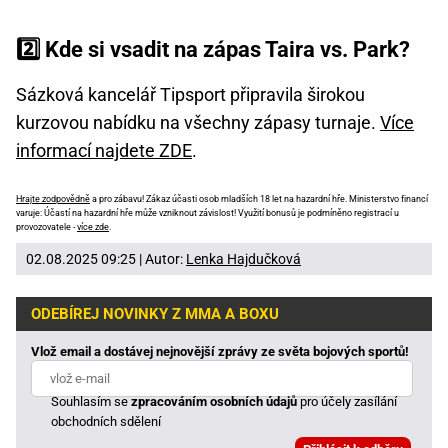
2️⃣ Kde si vsadit na zápas Taira vs. Park?
Sázková kancelář Tipsport připravila širokou
kurzovou nabídku na všechny zápasy turnaje.
Více
informací najdete ZDE
.
Hrajte zodpovědně
a pro zábavu! Zákaz účasti osob mladších 18 let na hazardní hře. Ministerstvo financí
varuje: Účastí na hazardní hře může vzniknout závislost! Využití bonusů je podmíněno registrací u
provozovatele -
více zde
.
02.08.2025 09:25 | Autor:
Lenka Hajdučková
ODEBÍREJ NOVINKY Z MMA A BOXU
Vlož email a dostávej nejnovější zprávy ze světa bojových sportů!
Souhlasím se
zpracováním osobních údajů
pro účely zasílání
obchodních sdělení