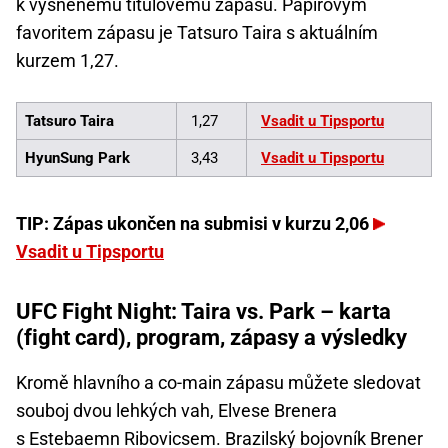
k vysněnému titulovému zápasu. Papírovým
favoritem zápasu je Tatsuro Taira s aktuálním
kurzem 1,27.
Tatsuro Taira
1,27
Vsadit u Tipsportu
HyunSung Park
3,43
Vsadit u Tipsportu
TIP: Zápas ukončen na submisi v kurzu 2,06
Vsadit u Tipsportu
UFC Fight Night: Taira vs. Park – karta
(fight card), program, zápasy a výsledky
Kromě hlavního a co-main zápasu můžete sledovat
souboj dvou lehkých vah, Elvese Brenera
s Estebaemn Ribovicsem. Brazilský bojovník Brener