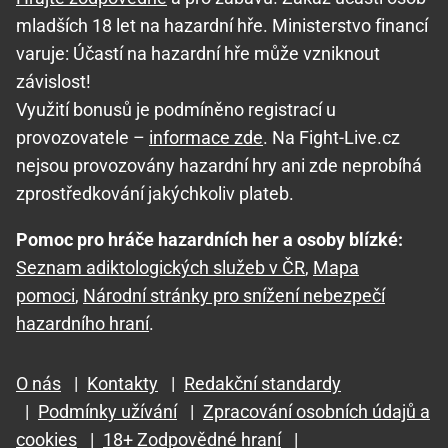
mladších 18 let na hazardní hře. Ministerstvo financí
varuje: Účastí na hazardní hře může vzniknout
závislost!
Využití bonusů je podmíněno registrací u
provozovatele –
informace zde
. Na Fight-Live.cz
nejsou provozovány hazardní hry ani zde neprobíhá
zprostředkování jakýchkoliv plateb.
Pomoc pro hráče hazardních her a osoby blízké:
Seznam adiktologických služeb v ČR
,
Mapa
pomoci
,
Národní stránky pro snížení nebezpečí
hazardního hraní
.
O nás
|
Kontakty
|
Redakční standardy
|
Podmínky užívání
|
Zpracování osobních údajů a
cookies
|
18+ Zodpovědné hraní
|