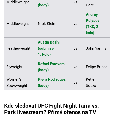
Middleweight
vs.
(body)
Gore
Andrey
Pulyaev
Middleweight
Nick Klein
vs.
(TKO, 2:
kolo)
Austin Bashi
Featherweight
(submise,
vs.
John Yannis
1. kolo)
Rafael Estevam
Flyweight
vs.
Felipe Bunes
(body)
Women's
Piera Rodriguez
Ketlen
vs.
Strawweight
(body)
Souza
Kde sledovat UFC Fight Night Taira vs.
Park livestream? Přímý přenos na TV