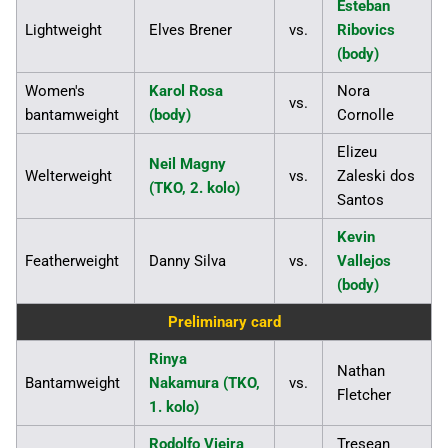
Esteban
Lightweight
Elves Brener
vs.
Ribovics
(body)
Women's
Karol Rosa
Nora
vs.
bantamweight
(body)
Cornolle
Elizeu
Neil Magny
Welterweight
vs.
Zaleski dos
(TKO, 2. kolo)
Santos
Kevin
Featherweight
Danny Silva
vs.
Vallejos
(body)
Preliminary card
Rinya
Nathan
Bantamweight
Nakamura (TKO,
vs.
Fletcher
1. kolo)
Rodolfo Vieira
Tresean