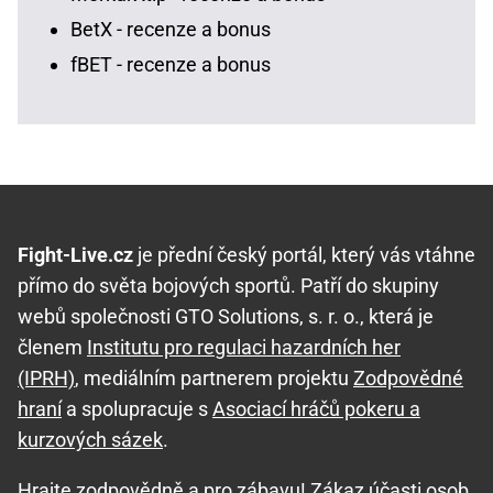
BetX - recenze a bonus
fBET - recenze a bonus
Fight-Live.cz
je přední český portál, který vás vtáhne
přímo do světa bojových sportů. Patří do skupiny
webů společnosti GTO Solutions, s. r. o., která je
členem
Institutu pro regulaci hazardních her
(IPRH)
, mediálním partnerem projektu
Zodpovědné
hraní
a spolupracuje s
Asociací hráčů pokeru a
kurzových sázek
.
Hrajte zodpovědně
a pro zábavu! Zákaz účasti osob