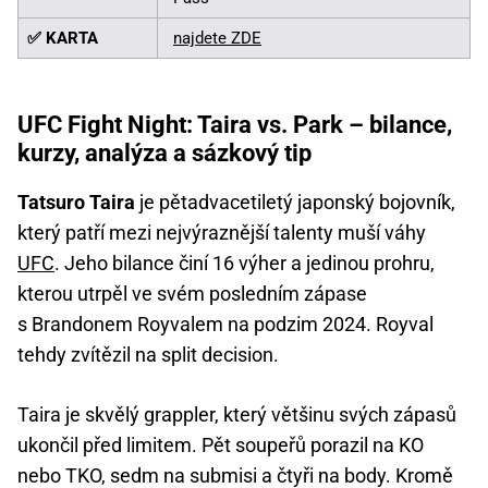
✅ KARTA
najdete ZDE
UFC Fight Night: Taira vs. Park – bilance,
kurzy, analýza a sázkový tip
Tatsuro Taira
je pětadvacetiletý japonský bojovník,
který patří mezi nejvýraznější talenty muší váhy
UFC
. Jeho bilance činí 16 výher a jedinou prohru,
kterou utrpěl ve svém posledním zápase
s Brandonem Royvalem na podzim 2024. Royval
tehdy zvítězil na split decision.
Taira je skvělý grappler, který většinu svých zápasů
ukončil před limitem. Pět soupeřů porazil na KO
nebo TKO, sedm na submisi a čtyři na body. Kromě