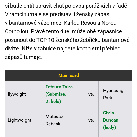
si bude chtít spravit chuť po dvou porážkách v řadě.
V rámci turnaje se představí i ženský zápas
v bantamové váze mezi Karlou Rosou a Norou
Cornollou. Právě tento duel může obě zápasnice
posunout do TOP 10 ženského žebříčku bantamové
divize. Níže v tabulce najdete kompletní přehled
zápasů turnaje.
Main card
Tatsuro Taira
Hyunsung
flyweight
(Submise,
vs.
Park
2. kolo)
Chris
Mateusz
Lightweight
vs.
Duncan
Rębecki
(body)