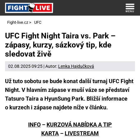
Fight-live.cz
>
UFC
UFC Fight Night Taira vs. Park –
zápasy, kurzy, sázkový tip, kde
sledovat živě
02.08.2025 09:25 | Autor:
Lenka Hajdučková
Už tuto sobotu se bude konat další turnaj UFC Fight
Night. V hlavním zápase v muší váze se představí
Tatsuro Taira a HyunSung Park. Bližší informace
o kurzech i zápase najdete níže v článku.
INFO
–
KURZOVÁ NABÍDKA A TIP
KARTA
–
LIVESTREAM