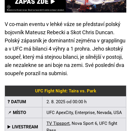
V co-main eventu v lehké váze se představí polský
bojovník Mateusz Rebecki a Skot Chris Duncan.
Polský zápasník je dominantní zejména v grapplingu
a v UFC má bilanci 4 výhry a 1 prohra. Jeho skotský
soupeř, který má stejnou bilanci, je silnější v postoji,
ale nezalekne se ani boje na zemi. Své poslední dva
soupeře porazil na submisi.
UFC Fight Night: Taira vs. Park
❓
DATUM
2. 8. 2025 od 00:00 h
📌
MÍSTO
UFC ApexCity, Enterprise, Nevada, USA
TV Tipsport
, Nova Sport 6, UFC fight
▶️
LIVESTREAM
Pass