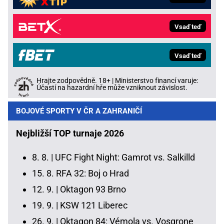
Vsaď teď
Vsaď teď
Hrajte zodpovědně. 18+ | Ministerstvo financí varuje:
Účastí na hazardní hře může vzniknout závislost.
BOJOVÉ SPORTY V ČR A ZAHRANIČÍ
Nejbližší TOP turnaje 2026
8. 8. |
UFC Fight Night: Gamrot vs. Salkilld
15. 8.
RFA 32: Boj o Hrad
12. 9. |
Oktagon 93 Brno
19. 9. |
KSW 121 Liberec
26. 9. |
Oktagon 84: Vémola vs. Vosgrone