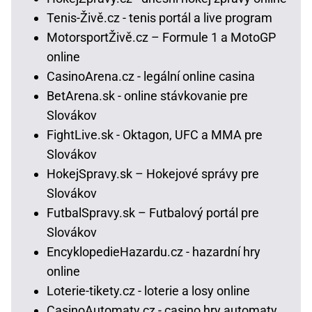
Tenis-Živě.cz - tenis portál a live program
MotorsportŽivě.cz – Formule 1 a MotoGP
online
CasinoArena.cz - legální online casina
BetArena.sk - online stávkovanie pre
Slovákov
FightLive.sk - Oktagon, UFC a MMA pre
Slovákov
HokejSpravy.sk – Hokejové správy pre
Slovákov
FutbalSpravy.sk – Futbalový portál pre
Slovákov
EncyklopedieHazardu.cz - hazardní hry
online
Loterie-tikety.cz - loterie a losy online
CasinoAutomaty.cz - casino hry automaty