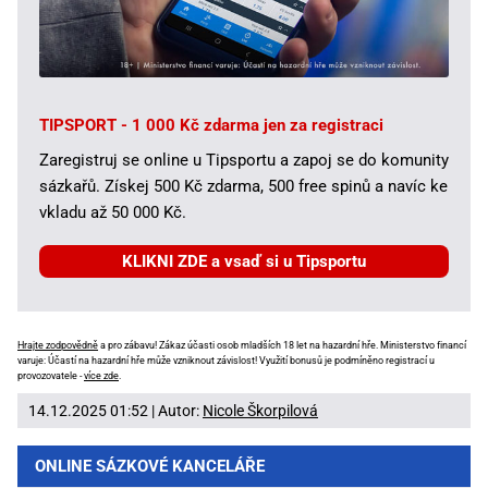
TIPSPORT - 1 000 Kč zdarma jen za registraci
Zaregistruj se online u Tipsportu a zapoj se do komunity
sázkařů. Získej 500 Kč zdarma, 500 free spinů a navíc ke
vkladu až 50 000 Kč.
KLIKNI ZDE a vsaď si u Tipsportu
Hrajte zodpovědně
a pro zábavu! Zákaz účasti osob mladších 18 let na hazardní hře. Ministerstvo financí
varuje: Účastí na hazardní hře může vzniknout závislost! Využití bonusů je podmíněno registrací u
provozovatele -
více zde
.
14.12.2025 01:52 | Autor:
Nicole Škorpilová
ONLINE SÁZKOVÉ KANCELÁŘE