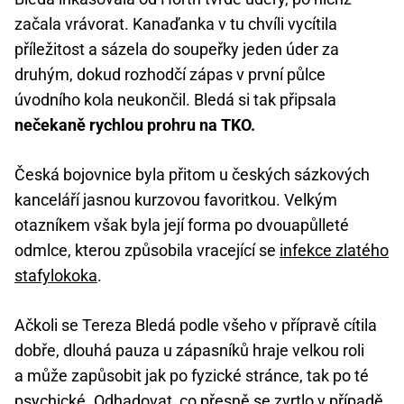
začala vrávorat. Kanaďanka v tu chvíli vycítila
příležitost a sázela do soupeřky jeden úder za
druhým, dokud rozhodčí zápas v první půlce
úvodního kola neukončil. Bledá si tak připsala
nečekaně rychlou prohru na TKO.
Česká bojovnice byla přitom u českých sázkových
kanceláří jasnou kurzovou favoritkou. Velkým
otazníkem však byla její forma po dvouapůlleté
odmlce, kterou způsobila vracející se
infekce zlatého
stafylokoka
.
Ačkoli se Tereza Bledá podle všeho v přípravě cítila
dobře, dlouhá pauza u zápasníků hraje velkou roli
a může zapůsobit jak po fyzické stránce, tak po té
psychické. Odhadovat, co přesně se zvrtlo v případě