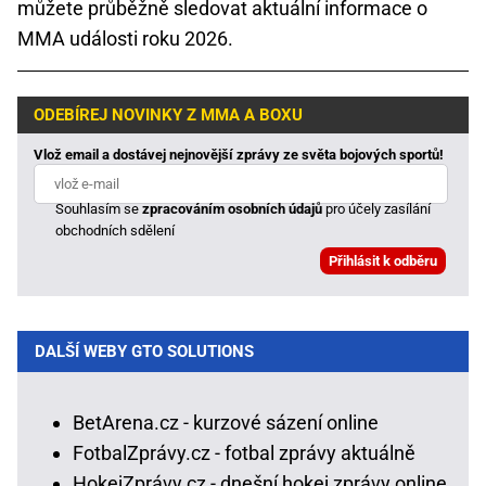
můžete průběžně sledovat aktuální informace o
MMA události roku 2026.
ODEBÍREJ NOVINKY Z MMA A BOXU
Vlož email a dostávej nejnovější zprávy ze světa bojových sportů!
Souhlasím se
zpracováním osobních údajů
pro účely zasílání
obchodních sdělení
DALŠÍ WEBY GTO SOLUTIONS
BetArena.cz - kurzové sázení online
FotbalZprávy.cz - fotbal zprávy aktuálně
HokejZprávy.cz - dnešní hokej zprávy online