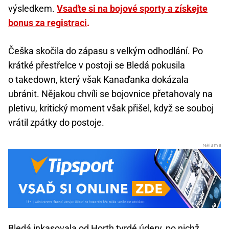
výsledkem.
Vsaďte si na bojové sporty a získejte
bonus za registraci
.
Češka skočila do zápasu s velkým odhodlání. Po
krátké přestřelce v postoji se Bledá pokusila
o takedown, který však Kanaďanka dokázala
ubránit. Nějakou chvíli se bojovnice přetahovaly na
pletivu, kritický moment však přišel, když se souboj
vrátil zpátky do postoje.
Bledá inkasovala od Horth tvrdé údery, po nichž