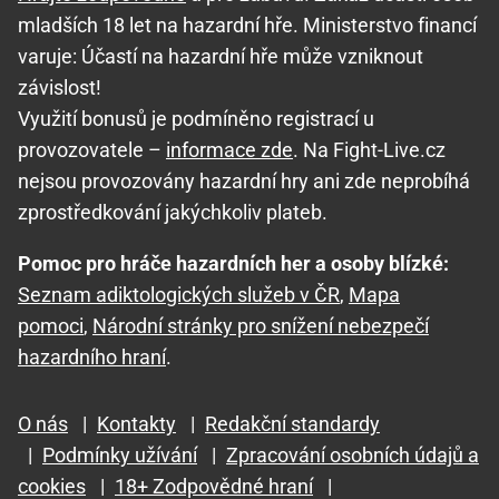
mladších 18 let na hazardní hře. Ministerstvo financí
varuje: Účastí na hazardní hře může vzniknout
závislost!
Využití bonusů je podmíněno registrací u
provozovatele –
informace zde
. Na Fight-Live.cz
nejsou provozovány hazardní hry ani zde neprobíhá
zprostředkování jakýchkoliv plateb.
Pomoc pro hráče hazardních her a osoby blízké:
Seznam adiktologických služeb v ČR
,
Mapa
pomoci
,
Národní stránky pro snížení nebezpečí
hazardního hraní
.
O nás
|
Kontakty
|
Redakční standardy
|
Podmínky užívání
|
Zpracování osobních údajů a
cookies
|
18+ Zodpovědné hraní
|