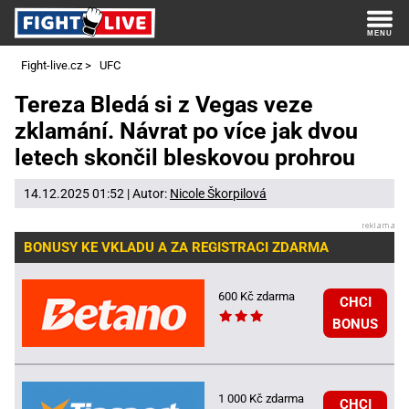
Fight-live.cz
>
UFC
Tereza Bledá si z Vegas veze
zklamání. Návrat po více jak dvou
letech skončil bleskovou prohrou
14.12.2025 01:52 | Autor:
Nicole Škorpilová
BONUSY KE VKLADU A ZA REGISTRACI ZDARMA
600 Kč zdarma
CHCI
BONUS
1 000 Kč zdarma
CHCI