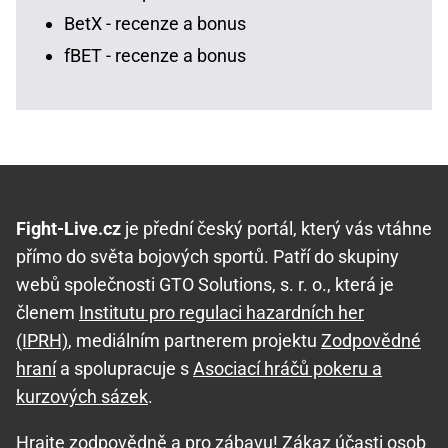
BetX - recenze a bonus
fBET - recenze a bonus
Fight-Live.cz
je přední český portál, který vás vtáhne
přímo do světa bojových sportů. Patří do skupiny
webů společnosti GTO Solutions, s. r. o., která je
členem
Institutu pro regulaci hazardních her
(IPRH)
, mediálním partnerem projektu
Zodpovědné
hraní
a spolupracuje s
Asociací hráčů pokeru a
kurzových sázek
.
Hrajte zodpovědně
a pro zábavu! Zákaz účasti osob