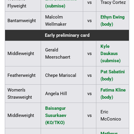
vs
Tracy Cortez
Flyweight
(submise)
Malcolm
Ethyn Ewing
Bantamweight
vs
Wellmaker
(body)
Early preliminary card
Kyle
Gerald
Middleweight
vs
Daukaus
Meerschaert
(submise)
Pat Sabatini
Featherweight
Chepe Mariscal
vs
(body)
Women‘s
Fatima Kline
Angela Hill
vs
Strawweight
(body)
Baisangur
Eric
Middleweight
Susurkaev
vs
McConico
(KO/TKO)
Matheus