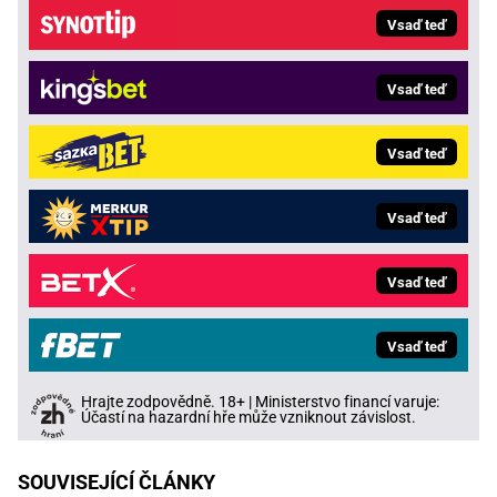
Vsaď teď
Vsaď teď
Vsaď teď
Vsaď teď
Vsaď teď
Vsaď teď
Hrajte zodpovědně. 18+ | Ministerstvo financí varuje:
Účastí na hazardní hře může vzniknout závislost.
SOUVISEJÍCÍ ČLÁNKY