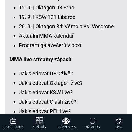
12. 9. |
Oktagon 93 Brno
19. 9. |
KSW 121 Liberec
26. 9. |
Oktagon 84: Vémola vs. Vosgrone
Aktuální MMA kalendář
Program galavečerů v boxu
MMA live streamy zápasů
Jak sledovat UFC živě?
Jak sledovat Oktagon živě?
Jak sledovat KSW live?
Jak sledovat Clash živě?
Jak sledovat PFL live?
Jak sledovat MMA živě online?
Live streamy
Sázkovky
CLASH MMA
OKTAGON
UFC