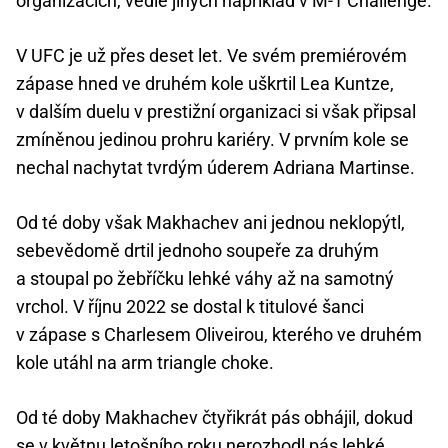
organizacích, vedle jiných například v M-1 Challenge.
V UFC je už přes deset let. Ve svém premiérovém
zápase hned ve druhém kole uškrtil Lea Kuntze,
v dalším duelu v prestižní organizaci si však připsal
zmíněnou jedinou prohru kariéry. V prvním kole se
nechal nachytat tvrdým úderem Adriana Martinse.
Od té doby však Makhachev ani jednou neklopýtl,
sebevědomě drtil jednoho soupeře za druhým
a stoupal po žebříčku lehké váhy až na samotný
vrchol. V říjnu 2022 se dostal k titulové šanci
v zápase s Charlesem Oliveirou, kterého ve druhém
kole utáhl na arm triangle choke.
Od té doby Makhachev čtyřikrát pás obhájil, dokud
se v květnu letošního roku nerozhodl pás lehké