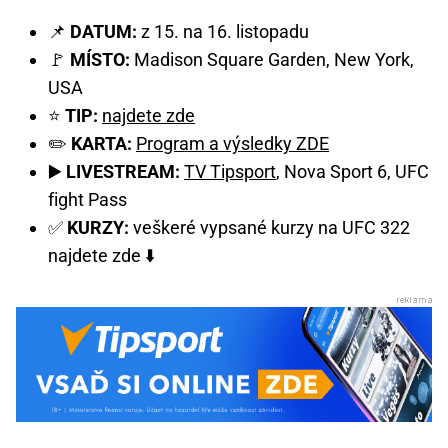
📌
DATUM:
z 15. na 16. listopadu
🚩
MÍSTO:
Madison Square Garden, New York,
USA
⭐
TIP:
najdete zde
✏️
KARTA:
Program a výsledky ZDE
▶️
LIVESTREAM:
TV Tipsport
, Nova Sport 6, UFC
fight Pass
✅
KURZY:
veškeré vypsané kurzy na UFC 322
najdete zde ⬇️