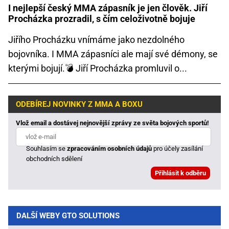
I nejlepší český MMA zápasník je jen člověk. Jiří
Procházka prozradil, s čím celoživotně bojuje
Jiřího Procházku vnímáme jako nezdolného
bojovníka. I MMA zápasníci ale mají své démony, se
kterými bojují.💣 Jiří Procházka promluvil o...
ODEBÍREJ NOVINKY Z MMA A BOXU
Vlož email a dostávej nejnovější zprávy ze světa bojových sportů!
Souhlasím se
zpracováním osobních údajů
pro účely zasílání
obchodních sdělení
DALŠÍ WEBY GTO SOLUTIONS