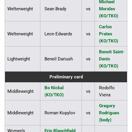
Michael
Welterweight
Sean Brady
vs
Morales
(KO/TKO)
Carlos
Welterweight
Leon Edwards
vs
Prates
(KO/TKO)
Benoit Saint-
Lightweight
Beneil Dariush
vs
Denis
(KO/TKO)
Preliminary card
Bo Nickal
Rodolfo
Middleweight
vs
(KO/TKO)
Vieira
Gregory
Middleweight
Roman Kopylov
vs
Rodrigues
(body)
Women‘s
Erin Blanchfield