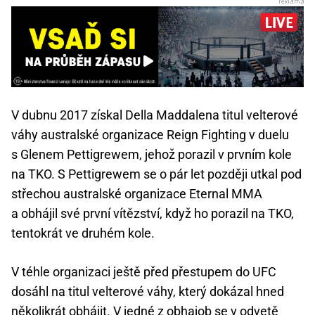
V dubnu 2017 získal Della Maddalena titul velterové
váhy australské organizace Reign Fighting v duelu
s Glenem Pettigrewem, jehož porazil v prvním kole
na TKO. S Pettigrewem se o pár let později utkal pod
střechou australské organizace Eternal MMA
a obhájil své první vítězství, když ho porazil na TKO,
tentokrát ve druhém kole.
V téhle organizaci ještě před přestupem do UFC
dosáhl na titul velterové váhy, který dokázal hned
několikrát obhájit. V jedné z obhajob se v odvetě