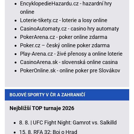
EncyklopedieHazardu.cz - hazardní hry
online
Loterie-tikety.cz - loterie a losy online
CasinoAutomaty.cz - casino hry automaty
PokerArena.cz - poker online zdarma
Poker.cz – český online poker zdarma
Play-Arena.cz - živé přenosy a online loterie
CasinoArena.sk - slovenská online casina
PokerOnline.sk - online poker pre Slovákov
BOJOVÉ SPORTY V ČR A ZAHRANIČÍ
Nejbližší TOP turnaje 2026
8. 8. |
UFC Fight Night: Gamrot vs. Salkilld
15. 8.
RFA 32: Boj o Hrad