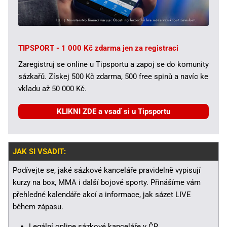
TIPSPORT - 1 000 Kč zdarma jen za registraci
Zaregistruj se online u Tipsportu a zapoj se do komunity
sázkařů. Získej 500 Kč zdarma, 500 free spinů a navíc ke
vkladu až 50 000 Kč.
KLIKNI ZDE a vsaď si u Tipsportu
JAK SI VSADIT:
Podívejte se, jaké sázkové kanceláře pravidelně vypisují
kurzy na box, MMA i další bojové sporty. Přinášíme vám
přehledné kalendáře akcí a informace, jak sázet LIVE
během zápasu.
Legální online sázkové kanceláře v ČR