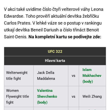
V akci také uvidíme číslo čtyři velterové váhy Leona
Edwardse. Toho prověří aktuální devítka žebříčku
Carlos Prates. V lehké váze se o postup v rankingu
utkají devítka Beneil Dariush a číslo třináct Benoit
Saint-Denis.
Na kompletní kartu se podívejte zde:
UFC 322
Hlavní karta
Islam
Welterweight
Jack Della
vs
Makhachev
title fight
Maddalena
(body)
Women
Valentina
Flyweight title
Shevchenko
vs
Weili Zhang
fight
(body)