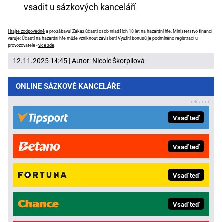
vsadit u sázkových kanceláří
Hrajte zodpovědně
a pro zábavu! Zákaz účasti osob mladších 18 let na hazardní hře. Ministerstvo financí
varuje: Účastí na hazardní hře může vzniknout závislost! Využití bonusů je podmíněno registrací u
provozovatele -
více zde
.
12.11.2025 14:45 | Autor:
Nicole Škorpilová
ONLINE SÁZKOVÉ KANCELÁŘE
Vsaď teď
Vsaď teď
Vsaď teď
Vsaď teď