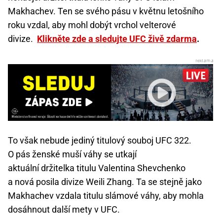
Makhachev. Ten se svého pásu v květnu letošního
roku vzdal, aby mohl dobýt vrchol velterové
divize.
Klikněte zde a sledujte UFC živě zdarma
.
To však nebude jediný titulový souboj UFC 322.
O pás ženské muší váhy se utkají
aktuální držitelka titulu Valentina Shevchenko
a nová posila divize Weili Zhang. Ta se stejně jako
Makhachev vzdala titulu slámové váhy, aby mohla
dosáhnout další mety v UFC.