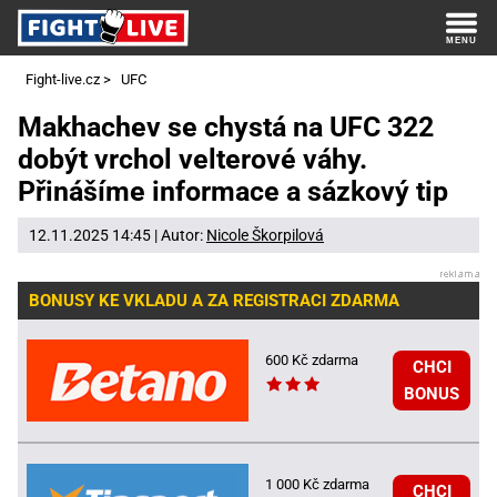
Fight-live.cz
>
UFC
Makhachev se chystá na UFC 322
dobýt vrchol velterové váhy.
Přinášíme informace a sázkový tip
12.11.2025 14:45 | Autor:
Nicole Škorpilová
BONUSY KE VKLADU A ZA REGISTRACI ZDARMA
600 Kč zdarma
CHCI
BONUS
1 000 Kč zdarma
CHCI