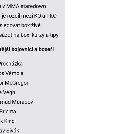
je v MMA staredown
 je rozdíl mezi KO a TKO
sledovat box živě
sázet na box: kurzy a tipy
jší bojovníci a boxeři
 Procházka
os Vémola
or McGregor
la Végh
mud Muradov
Brichta
ik Kincl
av Sivák