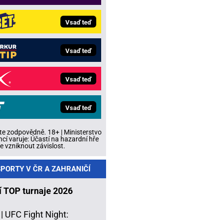
Vsaď teď
Vsaď teď
Vsaď teď
Vsaď teď
te zodpovědně. 18+ | Ministerstvo
ncí varuje: Účastí na hazardní hře
 vzniknout závislost.
PORTY V ČR A ZAHRANIČÍ
í TOP turnaje 2026
 |
UFC Fight Night: