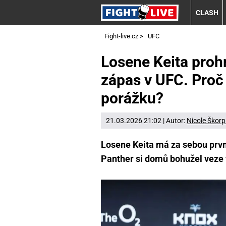
CLASH
Fight-live.cz
>
UFC
Losene Keita proh
zápas v UFC. Proč
porážku?
21.03.2026 21:02 | Autor:
Nicole Škorp
Losene Keita má za sebou prvn
Panther si domů bohužel veze 