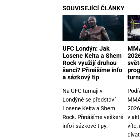
SOUVISEJÍCÍ ČLÁNKY
UFC Londýn: Jak
MMA
Losene Keita a Shem
2026
Rock využijí druhou
svět
šanci? Přinášíme info
prog
a sázkový tip
turn
Na UFC turnaji v
Podí
Londýně se představí
MMA 
Losene Keita a Shem
2026
Rock. Přinášíme veškeré
v ak
info i sázkové tipy.
víte,
dívat