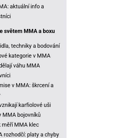
A: aktuální info a
tníci
e světem MMA a boxu
idla, techniky a bodování
ové kategorie v MMA
dělají váhu MMA
vníci
ise v MMA: škrcení a
y
vznikají karfiolové uši
y MMA bojovníků
k měří MMA klec
rozhodčí: platy a chyby