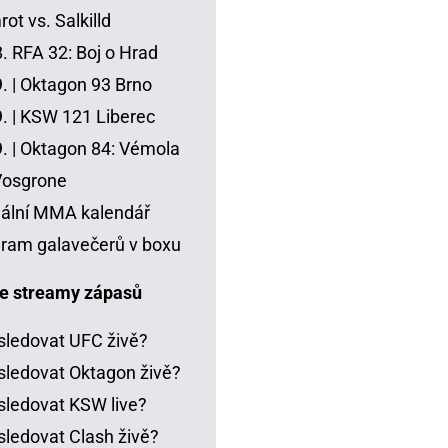
ot vs. Salkilld
8.
RFA 32: Boj o Hrad
. |
Oktagon 93 Brno
. |
KSW 121 Liberec
. |
Oktagon 84: Vémola
Vosgrone
ální MMA kalendář
ram galavečerů v boxu
e streamy zápasů
sledovat UFC živě?
sledovat Oktagon živě?
sledovat KSW live?
sledovat Clash živě?