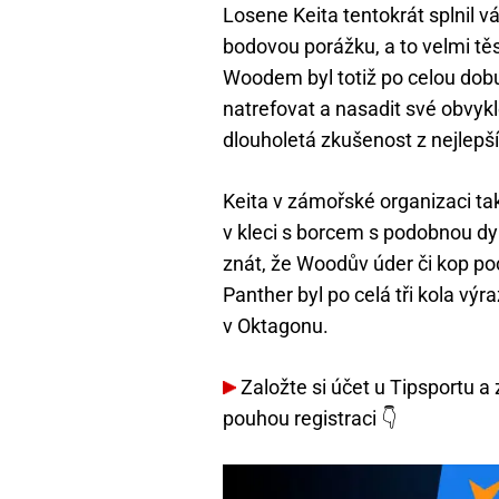
Losene Keita tentokrát splnil v
bodovou porážku, a to velmi tě
Woodem byl totiž po celou dobu
natrefovat a nasadit své obvy
dlouholetá zkušenost z nejlepš
Keita v zámořské organizaci tak
v kleci s borcem s podobnou dy
znát, že Woodův úder či kop pocí
Panther byl po celá tři kola výra
v Oktagonu.
Založte si účet u Tipsportu a
pouhou registraci 👇