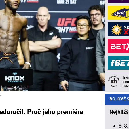
Hraj
fina
může
a
BOJOVÉ S
edoručil. Proč jeho premiéra
Nejbližš
8. 8.