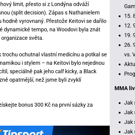
áhový limit, přesto si z Londýna odváží
Gamr
snou (split decision). Zápas s Nathanielem
15. 
 hodně vyrovnaný. Přestože Keitovi se dařilo
12. 9
klé dynamické tempo, na Woodovi byla znát
19. 9
í organizace světa.
26. 9
 trochu ochutnal vlastní medicínu a potkal se
vs. 
namikou i stylem – na Keitovi bylo nejednou
Aktu
til, speciálně pak jeho calf kicky, a Black
Prog
zně opatrnější, než jsme byli zvyklí
MMA liv
Jak 
 získejte bonus 300 Kč na první sázky za
Jak 
Jak 
Jak 