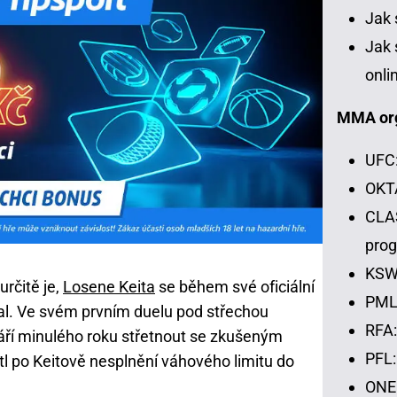
Jak 
Jak 
onli
MMA or
UFC:
OKTA
CLAS
pro
KSW:
rčitě je,
Losene Keita
se během své oficiální
PML:
al. Ve svém prvním duelu pod střechou
RFA:
áří minulého roku střetnout se zkušeným
PFL:
tl po Keitově nesplnění váhového limitu do
ONE 