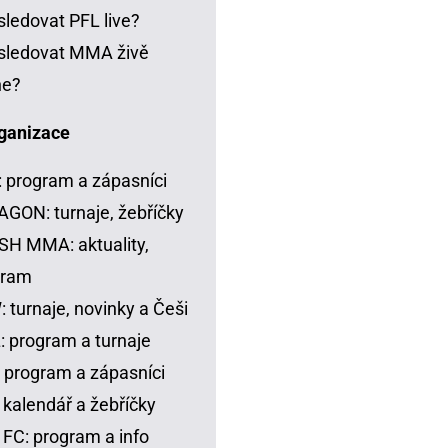
sledovat PFL live?
sledovat MMA živě
ne?
ganizace
 program a zápasníci
GON: turnaje, žebříčky
H MMA: aktuality,
gram
 turnaje, novinky a Češi
 program a turnaje
 program a zápasníci
 kalendář a žebříčky
FC: program a info