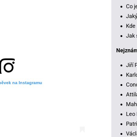
Co 
Jaký
Kde 
Jak 
Nejznámě
Jiří
Karl
spěvek na Instagramu
Con
Atti
Mah
Leo 
Patr
Václ