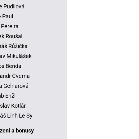
e Pudilová
 Paul
 Pereira
k Roušal
áš Růžička
av Mikulášek
os Benda
andr Cverna
a Gelnarová
b Enžl
slav Kotlár
š Linh Le Sy
ení a bonusy