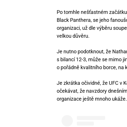
Po tomhle nešťastném začátku 
Black Panthera, se jeho fanoušc
organizaci, už dle výběru soupe
velkou důvěru.
Je nutno podotknout, že Natha
s bilancí 12-3, může se mimo jin
o pořádně kvalitního borce, na 
Je zkrátka očividné, že UFC v K
očekávat, že navzdory dnešní
organizace ještě mnoho ukáže.