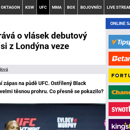
OKTAGON
KSW
UFC
MMA
BOX
BOJOVNÍCI
LIVE STRE
ONLINE 
rává o vlásek debutový
 si z Londýna veze
ilová
í zápas na půdě UFC. Ostřílený Black
velmi těsnou prohru. Co přesně se pokazilo?