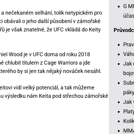
G MM
a nečekaném selhání, tolik netypickém pro
účas
i obávali o jeho další působení v zámořské
řů je však znatelné, že UFC vkládá do Keity
Průvodc
Prav
Váh
niel Wood je v UFC doma od roku 2018
é chlubit titulem z Cage Warriors a jde
Jak 
kterého by si jen tak nějaký nováček nesáhl.
bojo
Subm
eitovi vidí velký potenciál, a tak můžeme
pák
mu výsledku nám Keita pod střechou zámořské
Jak 
Plat
Koli
MMA 