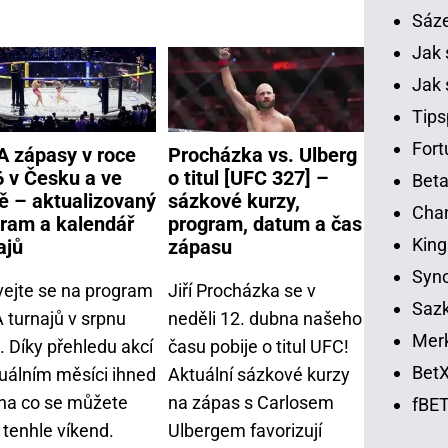
Sáz
Jak 
Jak 
Tips
Fort
 zápasy v roce
Procházka vs. Ulberg
 v Česku a ve
o titul [UFC 327] –
Beta
ě – aktualizovaný
sázkové kurzy,
Chan
ram a kalendář
program, datum a čas
King
ajů
zápasu
Syno
vejte se na program
Jiří Procházka se v
Sazk
turnajů v srpnu
neděli 12. dubna našeho
Merk
. Díky přehledu akcí
času pobije o titul UFC!
BetX
tuálním měsíci ihned
Aktuální sázkové kurzy
 na co se můžete
na zápas s Carlosem
fBET
 tenhle víkend.
Ulbergem favorizují