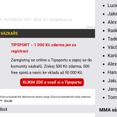
Luci
Jake
MA, OKTAGON, UFC, BOX, K1 (@fightlive.cz)
Alex
Rade
 SÁZKAŘE
Tade
TIPSPORT – 1 000 Kč zdarma jen za
Václ
registraci
Karl
Zaregistruj se online u Tipsportu a zapoj se do
Alex
komunity sázkařů. Získej 500 Kč zdarma, 500
Han
free spinů a navíc ke vkladu až 50 000 Kč.
Jaku
KLIKNI ZDE a vsaď si u Tipsportu
Jaro
Tomá
 let na hazardní hře. Ministerstvo financí varuje: Účastí na hazardní hře může vzniknout
le -
více zde
.
ilová
MMA sáz