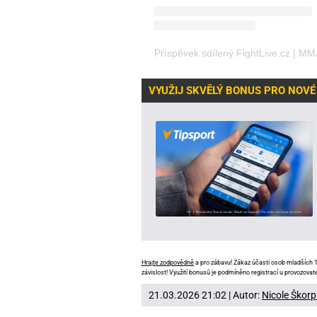
Příspěvek sdílený FightLive.cz | M
VYUŽIJ SKVĚLÝ BONUS PRO NOVÉ
Hrajte zodpovědně
a pro zábavu! Zákaz účasti osob mladších 18
závislost! Využití bonusů je podmíněno registrací u provozovate
21.03.2026 21:02 | Autor:
Nicole Škorp