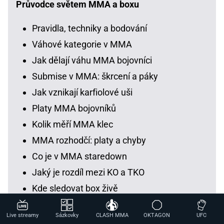
Průvodce světem MMA a boxu
Pravidla, techniky a bodování
Váhové kategorie v MMA
Jak dělají váhu MMA bojovníci
Submise v MMA: škrcení a páky
Jak vznikají karfiolové uši
Platy MMA bojovníků
Kolik měří MMA klec
MMA rozhodčí: platy a chyby
Co je v MMA staredown
Jaký je rozdíl mezi KO a TKO
Kde sledovat box živě
Jak sázet na box: kurzy a tipy
Live streamy
Sázkovky
CLASH MMA
OKTAGON
UFC