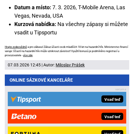
Datum a místo:
7. 3. 2026, T-Mobile Arena, Las
Vegas, Nevada, USA
Kurzová nabídka:
Na všechny zápasy si můžete
vsadit u Tipsportu
Hrajte zodpovědně
a pro zábavu! Zákaz účasti osob mladších 18 let na hazardní hře. Ministerstvo financí
varuje: Účastí na hazardní hře může vzniknout závislost! Využití bonusů je podmíněno registrací u
provozovatele -
více zde
.
07.03.2026 12:45 | Autor:
Miloslav Prášek
ONLINE SÁZKOVÉ KANCELÁŘE
Vsaď teď
Vsaď teď