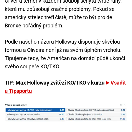
Oliveira téměř v každém souboji schytá tvrdé rány,
které mu způsobují značné problémy. Pokud se
americký střelec trefí čistě, může to být pro de
Bronxe pořádný problém.
Podle našeho názoru Holloway disponuje skvělou
formou a Oliveira není již na svém úplném vrcholu.
Tipujeme tedy, že Američan na domácí půdě ukončí
svého soupeře KO/TKO.
TIP: Max Holloway zvítězí KO/TKO v kurzu
Vsadit
u Tipsportu