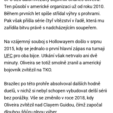
Ten působí v americké organizaci už od roku 2010.
Během prvních let spíše střídal výhry s prohrami.
Pak však přišla série čtyř vítězství v řadě, která mu
zařídila bitvu právě s nadcházejícím soupeřem.
Na vzájemný souboj s Hollowayem došlo v srpnu
2015, kdy se jednalo o první hlavní zápas na turnaji
UFC
pro oba bijce. Utkání však netrvalo ani dvě
minuty. Oliveira se totiž smolně zranil a americký
bojovník zvítězil na TKO.
Brazilec po této prohře absolvoval dalších hodně
duelů, v nichž si nebyl schopen vybudovat delší sérii
bez porážky. Vše se změnilo v roce 2018, kdy
Oliveira zvítězil nad Clayem Guidou, čímž započal
dlouhou šňůru plnou výher.