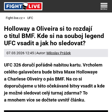
Fight-live.cz
>
UFC
Holloway a Oliveira si to rozdají
o titul BMF. Kde si na souboj legend
UFC vsadit a jak ho sledovat?
07.03.2026 12:45 | Autor:
Miloslav Prášek
UFC 326 doručí pořádně nabitou kartu. Vrcholem
celého galavečera bude bitva Maxe Hollowaye
a Charlese Oliveiry o pás BMF. Na co si
doporučujeme u této očekávané bitvy vsadit a kde
je možné sledovat celý turnaj zdarma? To
a mnohem více se dočtete uvnitř článku.