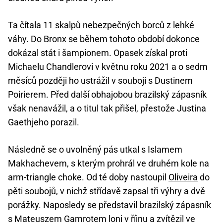
Ta čítala 11 skalpů nebezpečných borců z lehké
váhy. Do Bronx se během tohoto období dokonce
dokázal stát i šampionem. Opasek získal proti
Michaelu Chandlerovi v květnu roku 2021 a o sedm
měsíců později ho ustrážil v souboji s Dustinem
Poirierem. Před další obhajobou brazilský zápasník
však nenavážil, a o titul tak přišel, přestože Justina
Gaethjeho porazil.
Následně se o uvolněný pás utkal s Islamem
Makhachevem, s kterým prohrál ve druhém kole na
arm-triangle choke. Od té doby nastoupil
Oliveira
do
pěti soubojů, v nichž střídavě zapsal tři výhry a dvě
porážky. Naposledy se představil brazilský zápasník
s Mateuszem Gamrotem loni v říjnu a zvítězil ve