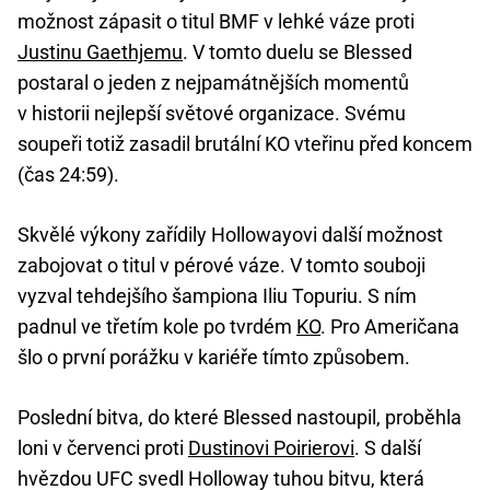
možnost zápasit o titul BMF v lehké váze proti
Justinu Gaethjemu
. V tomto duelu se Blessed
postaral o jeden z nejpamátnějších momentů
v historii nejlepší světové organizace. Svému
soupeři totiž zasadil brutální KO vteřinu před koncem
(čas 24:59).
Skvělé výkony zařídily Hollowayovi další možnost
zabojovat o titul v pérové váze. V tomto souboji
vyzval tehdejšího šampiona Iliu Topuriu. S ním
padnul ve třetím kole po tvrdém
KO
. Pro Američana
šlo o první porážku v kariéře tímto způsobem.
Poslední bitva, do které Blessed nastoupil, proběhla
loni v červenci proti
Dustinovi Poirierovi
. S další
hvězdou UFC svedl Holloway tuhou bitvu, která