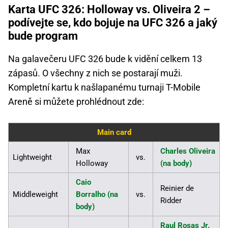
Karta UFC 326: Holloway vs. Oliveira 2 –
podívejte se, kdo bojuje na UFC 326 a jaký
bude program
Na galavečeru UFC 326 bude k vidění celkem 13
zápasů. O všechny z nich se postarají muži.
Kompletní kartu k našlapanému turnaji T-Mobile
Areně si můžete prohlédnout zde:
Main card
Max
Charles Oliveira
Lightweight
vs.
Holloway
(na body)
Caio
Reinier de
Middleweight
Borralho (na
vs.
Ridder
body)
Raul Rosas Jr.