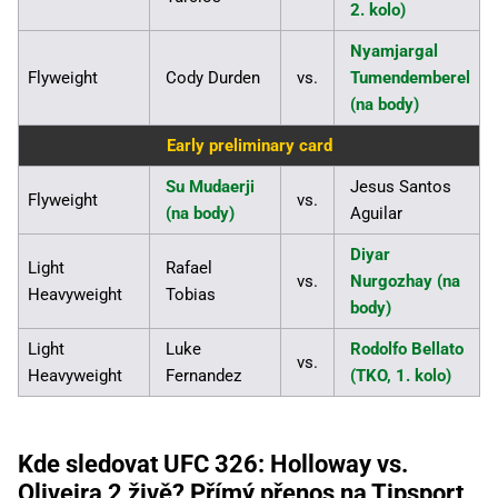
2. kolo)
Nyamjargal
Flyweight
Cody Durden
vs.
Tumendemberel
(na body)
Early preliminary card
Su Mudaerji
Jesus Santos
Flyweight
vs.
(na body)
Aguilar
Diyar
Light
Rafael
vs.
Nurgozhay (na
Heavyweight
Tobias
body)
Light
Luke
Rodolfo Bellato
vs.
Heavyweight
Fernandez
(TKO, 1. kolo)
Kde sledovat UFC 326: Holloway vs.
Oliveira 2 živě? Přímý přenos na Tipsport