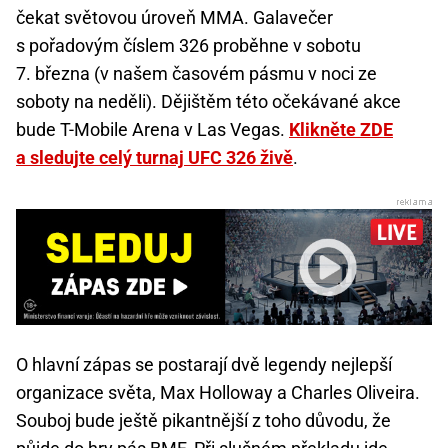
čekat světovou úroveň MMA. Galavečer
s pořadovým číslem 326 proběhne v sobotu
7. března (v našem časovém pásmu v noci ze
soboty na neděli). Dějištěm této očekávané akce
bude T-Mobile Arena v Las Vegas.
Klikněte ZDE
a sledujte celý turnaj UFC 326 živě
.
O hlavní zápas se postarají dvě legendy nejlepší
organizace světa, Max Holloway a Charles Oliveira.
Souboj bude ještě pikantnější z toho důvodu, že