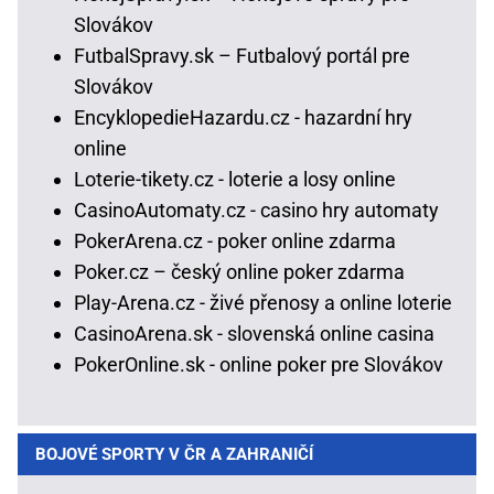
Slovákov
FutbalSpravy.sk – Futbalový portál pre
Slovákov
EncyklopedieHazardu.cz - hazardní hry
online
Loterie-tikety.cz - loterie a losy online
CasinoAutomaty.cz - casino hry automaty
PokerArena.cz - poker online zdarma
Poker.cz – český online poker zdarma
Play-Arena.cz - živé přenosy a online loterie
CasinoArena.sk - slovenská online casina
PokerOnline.sk - online poker pre Slovákov
BOJOVÉ SPORTY V ČR A ZAHRANIČÍ