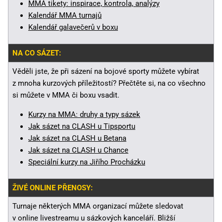
MMA tikety: inspirace, kontrola, analýzy
Kalendář MMA turnajů
Kalendář galavečerů v boxu
NA CO SÁZET:
Věděli jste, že při sázení na bojové sporty můžete vybírat
z mnoha kurzových příležitostí? Přečtěte si, na co všechno
si můžete v MMA či boxu vsadit.
Kurzy na MMA: druhy a typy sázek
Jak sázet na CLASH u Tipsportu
Jak sázet na CLASH u Betana
Jak sázet na CLASH u Chance
Speciální kurzy na Jiřího Procházku
ŽIVÉ ONLINE PŘENOSY:
Turnaje některých MMA organizací můžete sledovat
v online livestreamu u sázkových kanceláří. Bližší