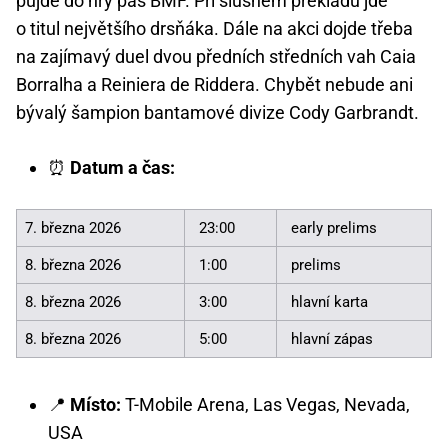
půjde do hry pás BMF. Při slušném překladu jde
o titul největšího drsňáka. Dále na akci dojde třeba
na zajímavý duel dvou předních středních vah Caia
Borralha a Reiniera de Riddera. Chybět nebude ani
bývalý šampion bantamové divize Cody Garbrandt.
⏰
Datum a čas:
7. března 2026
23:00
early prelims
8. března 2026
1:00
prelims
8. března 2026
3:00
hlavní karta
8. března 2026
5:00
hlavní zápas
📍
Místo:
T-Mobile Arena, Las Vegas, Nevada,
USA