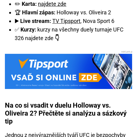
✏️
Karta:
najdete zde
🏆
Hlavní zápas:
Holloway vs. Oliveira 2
▶️
Live stream:
TV Tipsport
, Nova Sport 6
✅
Kurzy:
kurzy na všechny duely turnaje UFC
326 najdete zde
👇
Na co si vsadit v duelu Holloway vs.
Oliveira 2? Přečtěte si analýzu a sázkový
tip
Jednou z nejvýraznějších tváří UFC je bezpochyby