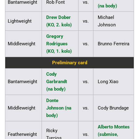
Bantamweight
Rob Font
vs.
(na body)
Drew Dober
Michael
Lightweight
vs.
(KO, 2. kolo)
Johnson
Gregory
Middleweight
Rodrigues
vs.
Brunno Ferreira
(KO, 1. kolo)
Preliminary card
Cody
Bantamweight
Garbrandt
vs.
Long Xiao
(na body)
Donte
Middleweight
Johnson (na
vs.
Cody Brundage
body)
Alberto Montes
Ricky
Featherweight
vs.
(submise,
Turcios