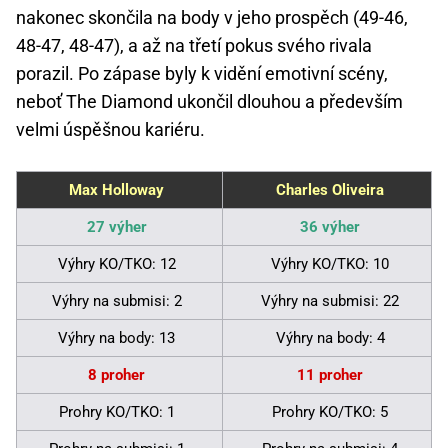
nakonec skončila na body v jeho prospěch (49-46,
48-47, 48-47), a až na třetí pokus svého rivala
porazil. Po zápase byly k vidění emotivní scény,
neboť The Diamond ukončil dlouhou a především
velmi úspěšnou kariéru.
Max Holloway
Charles Oliveira
27 výher
36 výher
Výhry KO/TKO: 12
Výhry KO/TKO: 10
Výhry na submisi: 2
Výhry na submisi: 22
Výhry na body: 13
Výhry na body: 4
8 proher
11 proher
Prohry KO/TKO: 1
Prohry KO/TKO: 5