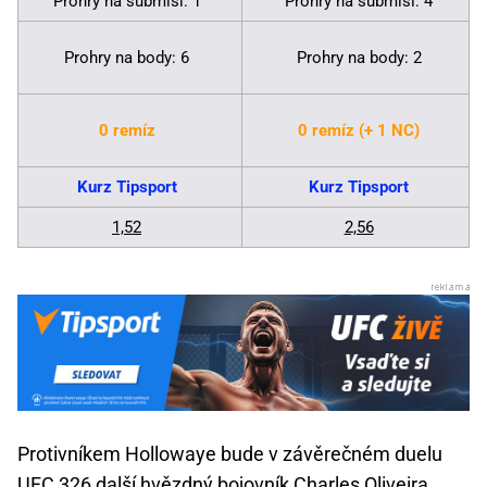
Prohry na submisi: 1
Prohry na submisi: 4
Prohry na body: 6
Prohry na body: 2
0 remíz
0 remíz (+ 1 NC)
Kurz Tipsport
Kurz Tipsport
1,52
2,56
Protivníkem Hollowaye bude v závěrečném duelu
UFC 326 další hvězdný bojovník Charles Oliveira.