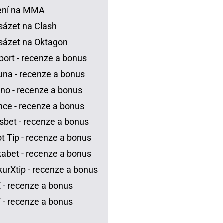
ení na MMA
sázet na Clash
sázet na Oktagon
port - recenze a bonus
una - recenze a bonus
no - recenze a bonus
ce - recenze a bonus
sbet - recenze a bonus
t Tip - recenze a bonus
abet - recenze a bonus
urXtip - recenze a bonus
 - recenze a bonus
 - recenze a bonus