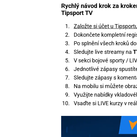
Rychlý návod krok za krok
Tipsport TV
Založte si účet u Tipspo
Dokončete kompletní regi
Po splnění všech kroků d
Sledujte live streamy na
T
V sekci bojové sporty / L
Jednotlivé zápasy spustít
Sledujte zápasy s koment
Na mobilu si můžete obraz
Využijte nabídky vkladov
Vsaďte si LIVE kurzy v re