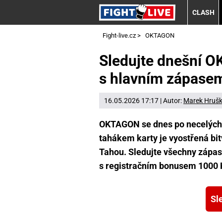
CLASH
Fight-live.cz
>
OKTAGON
Sledujte dnešní 
s hlavním zápasem
16.05.2026 17:17 | Autor:
Marek Hruš
OKTAGON se dnes po necelých 
tahákem karty je vyostřená b
Tahou. Sledujte všechny zápasy
s registračním bonusem 1000 
Sl