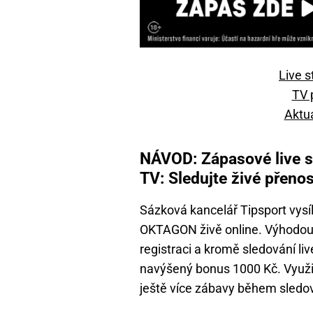
Live 
TV 
Aktuá
NÁVOD: Zápasové live 
TV: Sledujte živé přenos
Sázková kancelář Tipsport vysí
OKTAGON živě online. Výhodou j
registraci a kromě sledování li
navýšený bonus 1000 Kč. Využi
ještě více zábavy během sledov