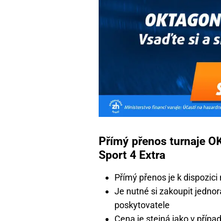
Přímý přenos turnaje O
Sport 4 Extra
Přímý přenos je k dispozici
Je nutné si zakoupit jednor
poskytovatele
Cena je stejná jako v přípa