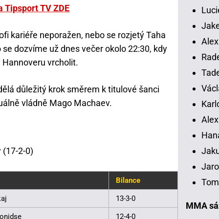
a Tipsport TV ZDE
Luci
Jake
ofi kariéře neporažen, nebo se rozjetý Taha
Alex
 se dozvíme už dnes večer okolo 22:30, kdy
Rade
 Hannoveru vrcholit.
Tade
Václ
ělá důležitý krok směrem k titulové šanci
aktuálně vládně Mago Machaev.
Karl
Alex
Han
Jaku
(17-2-0)
Jaro
Bilance
Tomá
aj
13-3-0
MMA sáz
onidse
12-4-0