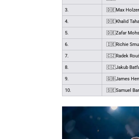
3.
🇩🇪Max Holze
4.
🇩🇪Khalid Tah
5.
🇩🇪Zafar Moh
6.
🇮🇪Richie Smu
7.
🇨🇿Radek Rou
8.
🇨🇿Jakub Batf
9.
🇬🇧James Hen
10.
🇸🇪Samuel Ba