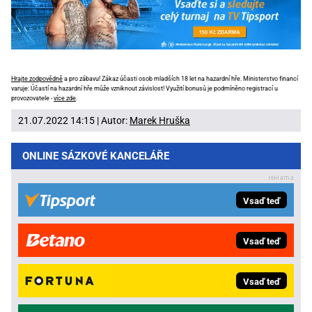
Hrajte zodpovědně
a pro zábavu! Zákaz účasti osob mladších 18 let na hazardní hře. Ministerstvo financí
varuje: Účastí na hazardní hře může vzniknout závislost! Využití bonusů je podmíněno registrací u
provozovatele -
více zde
.
21.07.2022 14:15 | Autor:
Marek Hruška
ONLINE SÁZKOVÉ KANCELÁŘE
Vsaď teď
Vsaď teď
Vsaď teď