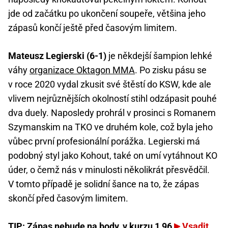
jde od začátku po ukončení soupeře, většina jeho
zápasů končí ještě před časovým limitem.
Mateusz Legierski (6-1)
je někdejší šampion lehké
váhy
organizace Oktagon MMA
. Po zisku pásu se
v roce 2020 vydal zkusit své štěstí do KSW, kde ale
vlivem nejrůznějších okolností stihl odzápasit pouhé
dva duely. Naposledy prohrál v prosinci s Romanem
Szymanskim na TKO ve druhém kole, což byla jeho
vůbec první profesionální porážka. Legierski má
podobný styl jako Kohout, také on umí vytáhnout KO
úder, o čemž nás v minulosti několikrát přesvědčil.
V tomto případě je solidní šance na to, že zápas
skončí před časovým limitem.
TIP: Zápas nebude na body, v kurzu 1,96
Vsadit