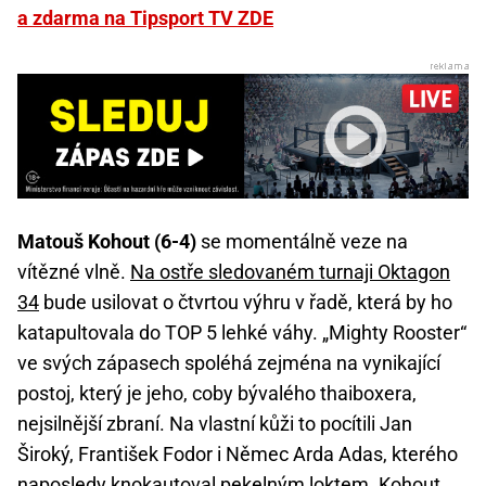
a zdarma na Tipsport TV ZDE
Matouš Kohout (6-4)
se momentálně veze na
vítězné vlně.
Na ostře sledovaném turnaji Oktagon
34
bude usilovat o čtvrtou výhru v řadě, která by ho
katapultovala do TOP 5 lehké váhy. „Mighty Rooster“
ve svých zápasech spoléhá zejména na vynikající
postoj, který je jeho, coby bývalého thaiboxera,
nejsilnější zbraní. Na vlastní kůži to pocítili Jan
Široký, František Fodor i Němec Arda Adas, kterého
naposledy knokautoval pekelným loktem. Kohout