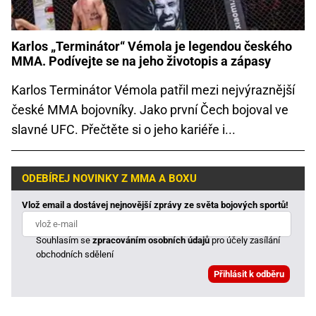
Karlos „Terminátor“ Vémola je legendou českého
MMA. Podívejte se na jeho životopis a zápasy
Karlos Terminátor Vémola patřil mezi nejvýraznější
české MMA bojovníky. Jako první Čech bojoval ve
slavné UFC. Přečtěte si o jeho kariéře i...
ODEBÍREJ NOVINKY Z MMA A BOXU
Vlož email a dostávej nejnovější zprávy ze světa bojových sportů!
Souhlasím se
zpracováním osobních údajů
pro účely zasílání
obchodních sdělení