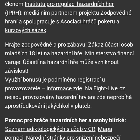
členem
Institutu pro regulaci hazardních her
(IPRH)
, mediálním partnerem projektu
Zodpovědné
hraní
a spolupracuje s
Asociací hráčů pokeru a
kurzových sázek
.
Hrajte zodpovědně
a pro zábavu! Zákaz účasti osob
mladších 18 let na hazardní hře. Ministerstvo financí
varuje: Účastí na hazardní hře může vzniknout
závislost!
Využití bonusů je podmíněno registrací u
provozovatele –
informace zde
. Na Fight-Live.cz
nejsou provozovány hazardní hry ani zde neprobíhá
zprostředkování jakýchkoliv plateb.
Pomoc pro hráče hazardních her a osoby blízké:
Seznam adiktologických služeb v ČR
,
Mapa
pomoci
,
Národní stránky pro snížení nebezpečí