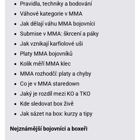
Pravidla, techniky a bodování
Váhové kategorie v MMA
Jak dělají váhu MMA bojovníci
Submise v MMA: škrcení a páky
Jak vznikají karfiolové uši
Platy MMA bojovníků
Kolik měří MMA klec
MMA rozhodčí: platy a chyby
Co je v MMA staredown
Jaký je rozdíl mezi KO a TKO
Kde sledovat box živě
Jak sázet na box: kurzy a tipy
Nejznámější bojovníci a boxeři