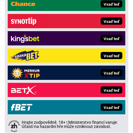
Vsaď teď
Vsaď teď
Vsaď teď
Vsaď teď
Vsaď teď
Vsaď teď
Vsaď teď
Hrajte zodpovědně. 18+ | Ministerstvo financí varuje:
Účastí na hazardní hře může vzniknout závislost.