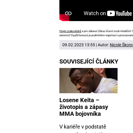
Hrajte zodpovědně
a pro zábavu! Zákaz účasti osob mladších 18
závislost! Využití bonusů je podmíněno registrací u provozovate
09.02.2023 13:55 | Autor:
Nicole Škorp
SOUVISEJÍCÍ ČLÁNKY
Losene Keita –
životopis a zápasy
MMA bojovníka
V kariéře v podstatě