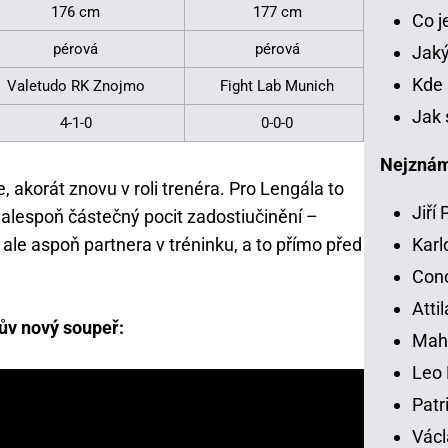
176 cm
177 cm
Co 
pérová
pérová
Jaký
Kde 
Valetudo RK Znojmo
Fight Lab Munich
Jak 
4-1-0
0-0-0
Nejznámě
, akorát znovu v roli trenéra. Pro Lengála to
Jiří
 alespoň částečný pocit zadostiučinění –
ale aspoň partnera v tréninku, a to přímo před
Karl
Con
Atti
lův nový soupeř:
Mah
Leo 
Patr
Václ