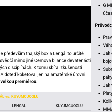
G MM
účas
Průvodc
Prav
Váh
Jak 
 především thajský box a Lengál to určitě
svědčí mimo jiné Cemova bilance devatenácti
bojo
kých disciplínách. K tomu sbíral zkušenosti
Subm
MA doteď koketoval jen na amatérské úrovni
pák
 velkou premiérou
.
Jak 
Plat
ÁL vs. KUYUMCUOGLU
Koli
LENGÁL
KUYUMCUOGLU
MMA 