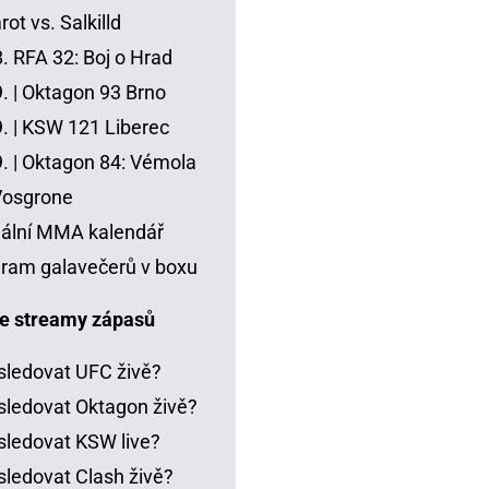
ot vs. Salkilld
8.
RFA 32: Boj o Hrad
. |
Oktagon 93 Brno
. |
KSW 121 Liberec
. |
Oktagon 84: Vémola
Vosgrone
ální MMA kalendář
ram galavečerů v boxu
e streamy zápasů
sledovat UFC živě?
sledovat Oktagon živě?
sledovat KSW live?
sledovat Clash živě?