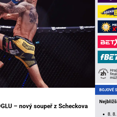
Hraj
fina
může
BOJOVÉ S
Nejbližš
LU – nový soupeř z Scheckova
8. 8.