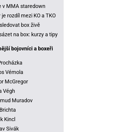
je v MMA staredown
 je rozdíl mezi KO a TKO
sledovat box živě
sázet na box: kurzy a tipy
jší bojovníci a boxeři
 Procházka
os Vémola
or McGregor
la Végh
mud Muradov
Brichta
ik Kincl
av Sivák