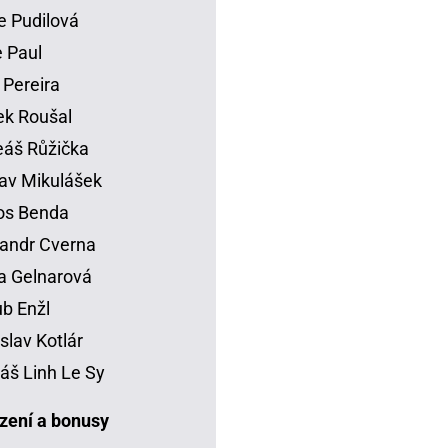
e Pudilová
 Paul
 Pereira
k Roušal
áš Růžička
av Mikulášek
os Benda
andr Cverna
a Gelnarová
b Enžl
slav Kotlár
š Linh Le Sy
ení a bonusy