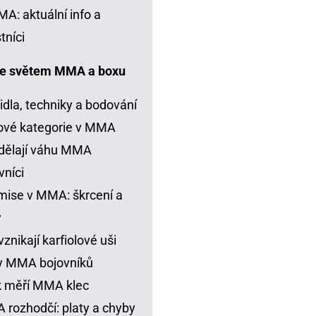
A: aktuální info a
tníci
e světem MMA a boxu
idla, techniky a bodování
ové kategorie v MMA
dělají váhu MMA
vníci
ise v MMA: škrcení a
y
vznikají karfiolové uši
y MMA bojovníků
k měří MMA klec
rozhodčí: platy a chyby