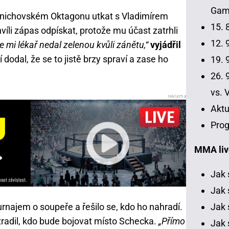
Gamr
mnichovském Oktagonu utkat s Vladimírem
15. 
íli zápas odpískat, protože mu účast zatrhli
12. 9
e mi lékař nedal zelenou kvůli zánětu,“
vyjádřil
í dodal, že se to jistě brzy spraví a zase ho
19. 9
26. 9
vs. 
Aktu
Prog
MMA liv
Jak 
Jak 
turnajem o soupeře a řešilo se, kdo ho nahradí.
Jak 
radil, kdo bude bojovat místo Schecka.
„Přímo
Jak 