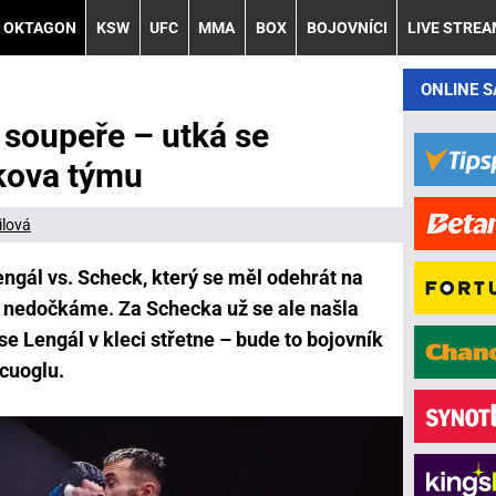
OKTAGON
KSW
UFC
MMA
BOX
BOJOVNÍCI
LIVE STRE
ONLINE 
soupeře – utká se
kova týmu
ilová
gál vs. Scheck, který se měl odehrát na
nedočkáme. Za Schecka už se ale našla
se Lengál v kleci střetne – bude to bojovník
cuoglu.