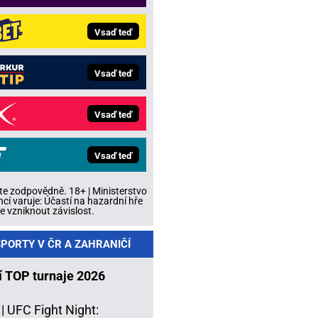
Vsaď teď
Vsaď teď
Vsaď teď
Vsaď teď
te zodpovědně. 18+ | Ministerstvo
ncí varuje: Účastí na hazardní hře
 vzniknout závislost.
PORTY V ČR A ZAHRANIČÍ
í TOP turnaje 2026
 |
UFC Fight Night: