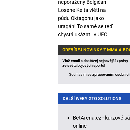
neporažený Belgičan
Losene Keita vlétl na
půdu Oktagonu jako
uragán! To samé se teď
chystá ukázat i v UFC.
ODEBÍREJ NOVINKY Z MMA A BO
Vlož email a dostávej nejnovější zprávy
ze světa bojových sportů!
Souhlasím se
zpracováním osobních
DALŠÍ WEBY GTO SOLUTIONS
BetArena.cz - kurzové s
online