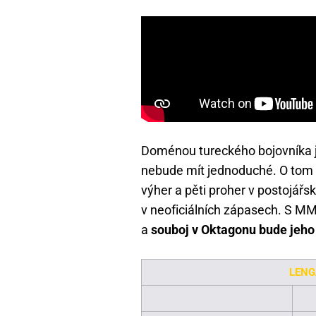
Doménou tureckého bojovníka je
nebude mít jednoduché. O tom 
výher a pěti proher v postojářs
v neoficiálních zápasech. S M
a
souboj v Oktagonu bude jeho
LENG