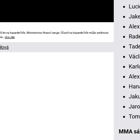
Luci
Jake
Alex
 let na hazardní hře. Ministerstvo financí varuje: Účastí na hazardní hře může vzniknout
Rade
le -
více zde
.
Tade
ilová
Václ
Karl
Alex
Han
Jaku
Jaro
Tomá
MMA sáz