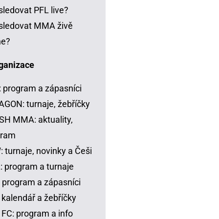
sledovat PFL live?
sledovat MMA živě
ne?
ganizace
 program a zápasníci
GON: turnaje, žebříčky
H MMA: aktuality,
gram
 turnaje, novinky a Češi
 program a turnaje
 program a zápasníci
 kalendář a žebříčky
FC: program a info