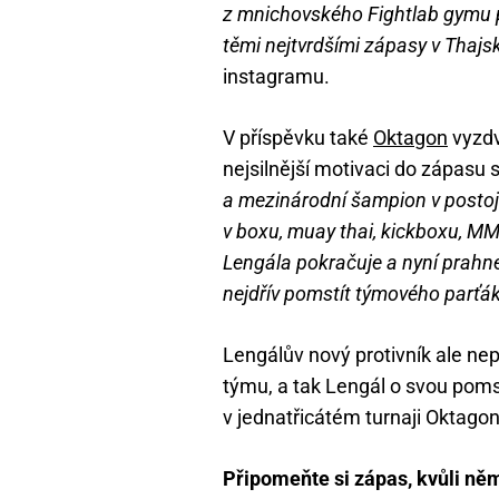
z mnichovského Fightlab gymu 
těmi nejtvrdšími zápasy v Thajsk
instagramu.
V příspěvku také
Oktagon
vyzdv
nejsilnější motivaci do zápasu
a mezinárodní šampion v postoji
v boxu, muay thai, kickboxu, MM
Lengála pokračuje a nyní prahne
nejdřív pomstít týmového parťá
Lengálův nový protivník ale ne
týmu, a tak Lengál o svou pom
v jednatřicátém turnaji Oktagon
Připomeňte si zápas, kvůli ně