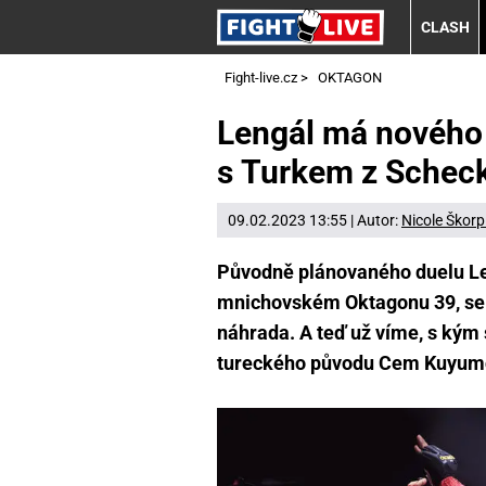
CLASH
Fight-live.cz
>
OKTAGON
Lengál má nového 
s Turkem z Schec
09.02.2023 13:55 | Autor:
Nicole Škorp
Původně plánovaného duelu Len
mnichovském Oktagonu 39, se 
náhrada. A teď už víme, s kým 
tureckého původu Cem Kuyum