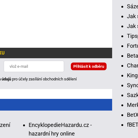
Sáz
Jak 
Jak 
Tips
Fort
XU
Beta
Chan
King
 údajů
pro účely zasílání obchodních sdělení
Syno
Sazk
Merk
BetX
fBET
ázení
EncyklopedieHazardu.cz -
hazardní hry online