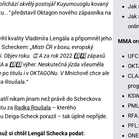
přichází skvělý postojář Kuyumcuoglu kovaný
Jak 
u...“
představil Oktagon nového zápasníka na
Jak 
onli
ihl kvality Vladimíra Lengála a připomněl jeho
MMA or
 s Scheckem:
„Mistr ČR v boxu, evropský
. Objev roku. 👏 A za rok 2022 1️⃣2️⃣ zápasů
UFC:
A a 1️⃣1️⃣ výher. Neskutečná jízda všeuměla
OKTA
 po titulu i v OKTAGONu. V Mnichově chce ale
CLAS
ka Roušala.“
pro
KSW:
patří nikam jinam než právě do Scheckova
PML:
stu za
Radka Roušala
– kterého
RFA:
u Deiga-Scheck porazil – tak úplně nepřijde.
PFL:
muž si chtěl Lengál Schecka podat:
ONE 