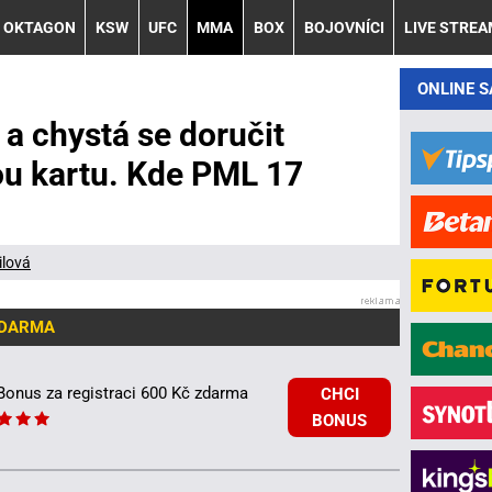
OKTAGON
KSW
UFC
MMA
BOX
BOJOVNÍCI
LIVE STRE
ONLINE 
a chystá se doručit
u kartu. Kde PML 17
ilová
ZDARMA
Bonus za registraci 600 Kč zdarma
CHCI
BONUS