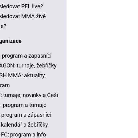
sledovat PFL live?
sledovat MMA živě
ne?
ganizace
 program a zápasníci
GON: turnaje, žebříčky
H MMA: aktuality,
gram
 turnaje, novinky a Češi
 program a turnaje
 program a zápasníci
 kalendář a žebříčky
FC: program a info