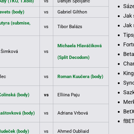
Aby (TKO, 1.kolo)
vs
Danijel Špoljarič
Sáz
evets (body)
vs
Gabriel Gilthon
Jak 
utyra (submise,
Jak 
vs
Tibor Balázs
Tips
Fort
Michaela Hlaváčiková
 Šimková
vs
Beta
(Split Decodom)
Chan
King
lec
vs
Roman Kuučera (body)
Syno
Sazk
Kolínská (body)
vs
Elliina Paju
Merk
BetX
Laštovková (body)
vs
Adriana Vrbová
fBET
Hudeček (body)
vs
Ahmed Oubliaid