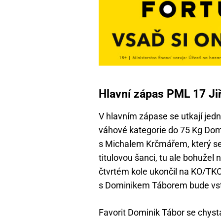
Hlavní zápas PML 17 Jiř
V hlavním zápase se utkají jedni
váhové kategorie do 75 Kg Dom
s Michalem Krčmářem, který se 
titulovou šanci, tu ale bohužel
čtvrtém kole ukončil na KO/TKO.
s Dominikem Táborem bude vstu
Favorit Dominik Tábor se chys