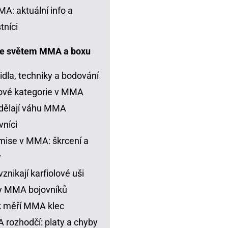
A: aktuální info a
tníci
e světem MMA a boxu
idla, techniky a bodování
ové kategorie v MMA
dělají váhu MMA
vníci
ise v MMA: škrcení a
y
vznikají karfiolové uši
y MMA bojovníků
k měří MMA klec
rozhodčí: platy a chyby