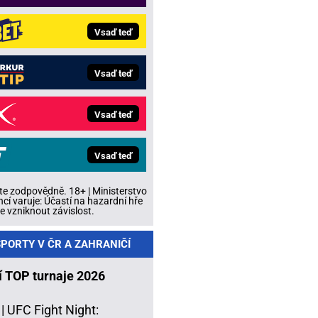
Vsaď teď
Vsaď teď
Vsaď teď
Vsaď teď
te zodpovědně. 18+ | Ministerstvo
ncí varuje: Účastí na hazardní hře
 vzniknout závislost.
PORTY V ČR A ZAHRANIČÍ
í TOP turnaje 2026
 |
UFC Fight Night: