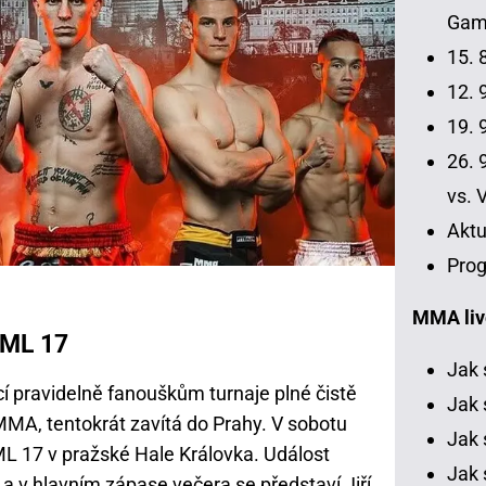
Gamr
15. 
12. 9
19. 9
26. 9
vs. 
Aktu
Prog
MMA liv
PML 17
Jak 
cí pravidelně fanouškům turnaje plné čistě
Jak 
 MMA, tentokrát zavítá do Prahy. V sobotu
Jak 
ML 17 v pražské Hale Královka. Událost
Jak 
a v hlavním zápase večera se představí Jiří