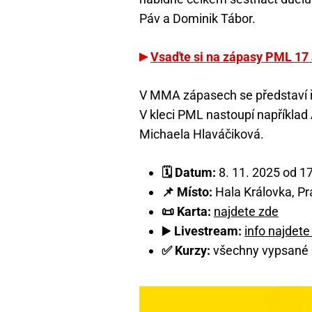
Páv a Dominik Tábor.
Vsaďte si na zápasy PML 17 a
V MMA zápasech se představí řa
V kleci PML nastoupí například
Michaela Hlaváčiková.
🗓️ Datum:
8. 11. 2025 od 1
📌 Místo:
Hala Královka, P
📜 Karta:
najdete zde
▶️
Livestream:
info najdete
✅ Kurzy:
všechny vypsané k