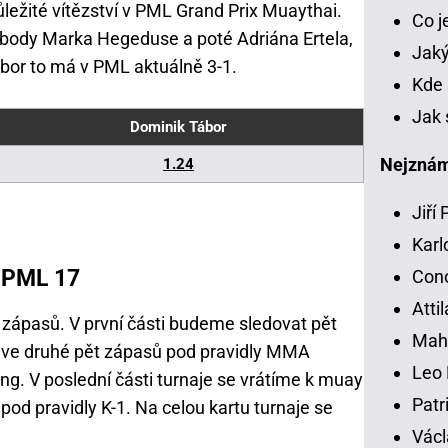
důležité vítězství v PML Grand Prix Muaythai.
Co 
a body Marka Hegeduse a poté Adriána Ertela,
Jaký
Tábor to má v PML aktuálně 3-1.
Kde 
Jak 
Dominik Tábor
Nejznámě
1.24
Jiří
Karl
e PML 17
Con
Atti
zápasů. V první části budeme sledovat pět
Mah
, ve druhé pět zápasů pod pravidly MMA
Leo 
ng. V poslední části turnaje se vrátíme k muay
Patr
 pod pravidly K-1. Na celou kartu turnaje se
Václ