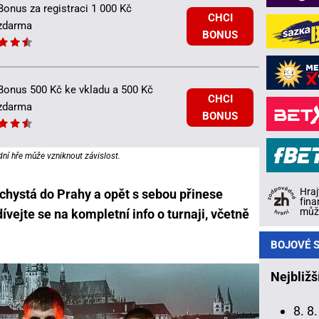
Bonus za registraci 1 000 Kč
CHCI
zdarma
BONUS
Bonus 500 Kč ke vkladu a 500 Kč
CHCI
zdarma
BONUS
dní hře může vzniknout závislost.
Hraj
hystá do Prahy a opět s sebou přinese
fina
může
vejte se na kompletní info o turnaji, včetně
BOJOVÉ S
Nejbližš
8. 8.