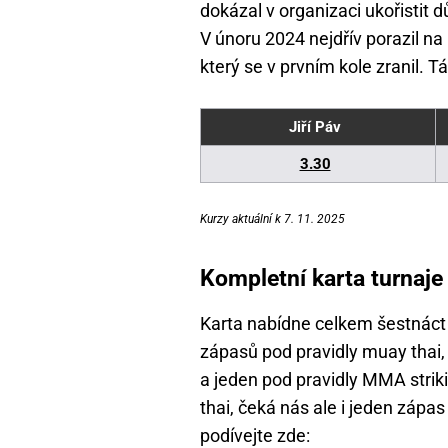
dokázal v organizaci ukořistit 
V únoru 2024 nejdřív porazil n
který se v prvním kole zranil. 
Jiří Páv
3.30
Kurzy aktuální k 7. 11. 2025
Kompletní karta turnaj
Karta nabídne celkem šestnáct 
zápasů pod pravidly muay thai
a jeden pod pravidly MMA striki
thai, čeká nás ale i jeden zápas
podívejte zde: