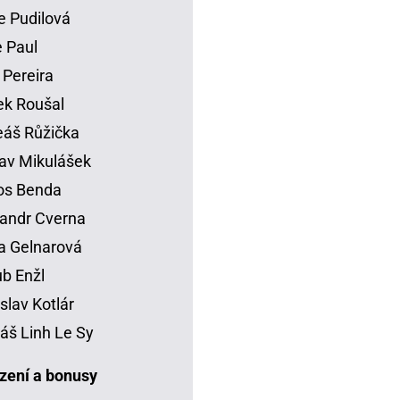
e Pudilová
 Paul
 Pereira
k Roušal
áš Růžička
av Mikulášek
os Benda
andr Cverna
a Gelnarová
b Enžl
slav Kotlár
š Linh Le Sy
ení a bonusy