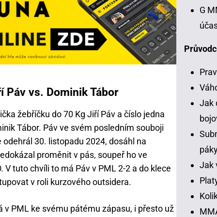
G MM
účas
Průvodc
Prav
Váh
í Páv vs. Dominik Tábor
Jak 
čka žebříčku do 70 Kg Jiří Páv a číslo jedna
bojo
inik Tábor. Páv ve svém posledním souboji
Subm
odehrál 30. listopadu 2024, dosáhl na
pák
 nedokázal proměnit v pás, soupeř ho ve
Jak 
 V tuto chvíli to má Páv v PML 2-2 a do klece
Plat
povat v roli kurzového outsidera.
Koli
tá v PML ke svému pátému zápasu, i přesto už
MMA 