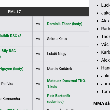
Luci
PML 17
Jake
Alex
v
vs
Dominik Tábor (body)
Rade
Ilušák RSC (3.
Tade
vs
Sekou Keita
Václ
 Bílý RSC
Karl
vs
Lukáš Nagy
)
Alex
Han
Nguyen (body)
vs
Martin Košárek
Jaku
Mateusz Duczmal TKO,
Jaro
 Polívka
vs
1.kolo
Tomá
Petr Bartoněk
ic Komuenha
vs
(submise)
MMA sáz