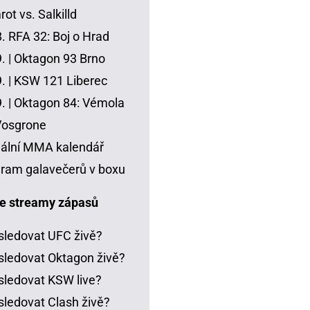
ot vs. Salkilld
8.
RFA 32: Boj o Hrad
. |
Oktagon 93 Brno
. |
KSW 121 Liberec
. |
Oktagon 84: Vémola
Vosgrone
ální MMA kalendář
ram galavečerů v boxu
e streamy zápasů
sledovat UFC živě?
sledovat Oktagon živě?
sledovat KSW live?
sledovat Clash živě?