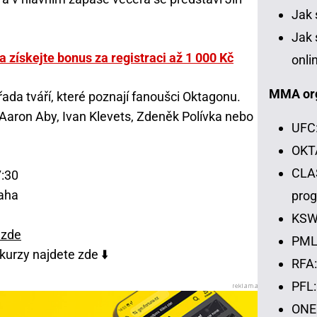
Jak 
Jak 
 získejte bonus za registraci až 1 000 Kč
onli
MMA or
da tváří, které poznají fanoušci Oktagonu.
 Aaron Aby, Ivan Klevets, Zdeněk Polívka nebo
UFC:
OKTA
CLAS
7:30
raha
pro
KSW:
 zde
PML:
urzy najdete zde ⬇️
RFA:
PFL:
ONE 