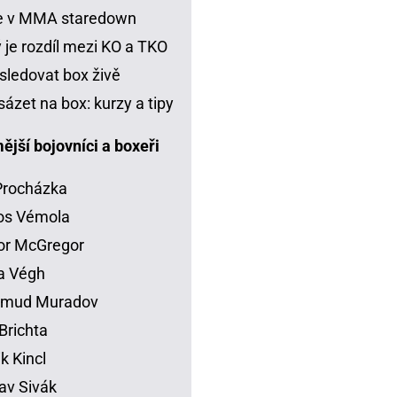
je v MMA staredown
 je rozdíl mezi KO a TKO
sledovat box živě
sázet na box: kurzy a tipy
jší bojovníci a boxeři
 Procházka
os Vémola
or McGregor
la Végh
mud Muradov
Brichta
ik Kincl
av Sivák