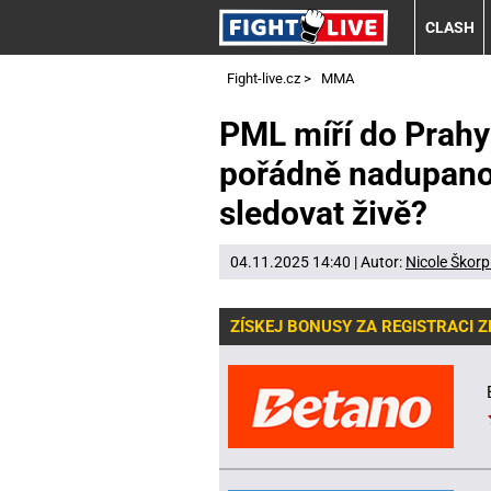
CLASH
Fight-live.cz
>
MMA
PML míří do Prahy 
pořádně nadupano
sledovat živě?
04.11.2025 14:40 | Autor:
Nicole Škorp
ZÍSKEJ BONUSY ZA REGISTRACI 