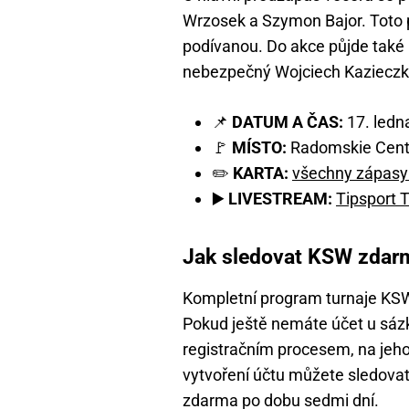
Wrzosek a Szymon Bajor. Toto p
podívanou. Do akce půjde také
nebezpečný Wojciech Kazieczk
📌
DATUM A ČAS:
17. ledn
🚩
MÍSTO:
Radomskie Cent
✏️
KARTA:
všechny zápasy
▶️
LIVESTREAM:
Tipsport 
Jak sledovat KSW zdarm
Kompletní program turnaje KS
Pokud ještě nemáte účet u sázk
registračním procesem, na jeho
vytvoření účtu můžete sledovat
zdarma po dobu sedmi dní.