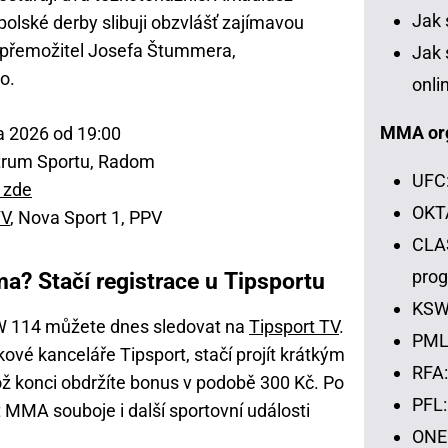
Jak 
olské derby slibuji obzvlášť zajímavou
 přemožitel Josefa Štummera,
Jak 
o.
onli
MMA or
a 2026 od 19:00
rum Sportu, Radom
UFC:
 zde
OKTA
TV
, Nova Sport 1, PPV
CLAS
pro
a? Stačí registrace u Tipsportu
KSW:
W 114 můžete dnes sledovat na
Tipsport TV
.
PML:
ové kanceláře Tipsport, stačí projít krátkým
RFA:
ž konci obdržíte bonus v podobě 300 Kč. Po
PFL:
 MMA souboje i další sportovní události
ONE 