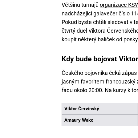
Většinu turnajů
organizace KS
nadcházející galavečer číslo 1
Pokud byste chtěli sledovat v t
čtvrtý duel Viktora Červenského
koupit některý balíček od posky
Kdy bude bojovat Viktor
Českého bojovníka čeká zápas
jasným favoritem francouzský z
řadu okolo 20:00. Na kurzy k to
Viktor Červinský
Amaury Wako