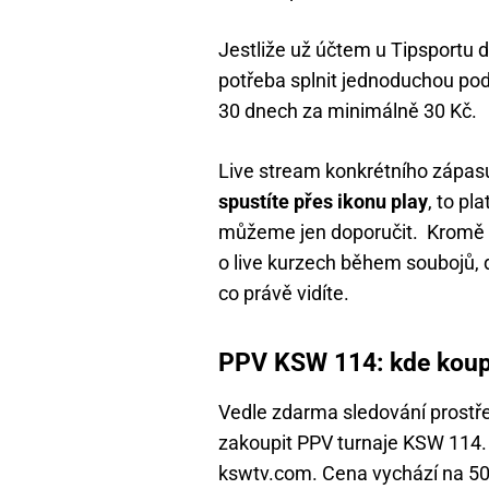
Jestliže už účtem u Tipsportu d
potřeba splnit jednoduchou pod
30 dnech za minimálně 30 Kč.
Live stream konkrétního zápasu
spustíte přes ikonu play
, to pl
můžeme jen doporučit. Kromě t
o live kurzech během soubojů,
co právě vidíte.
PPV KSW 114: kde koup
Vedle zdarma sledování prostř
zakoupit PPV turnaje KSW 114.
kswtv.com. Cena vychází na 50,