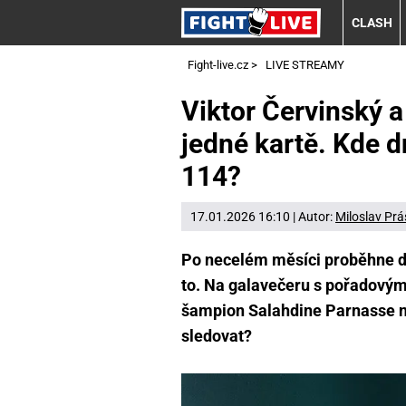
CLASH
Fight-live.cz
>
LIVE STREAMY
Viktor Červinský 
jedné kartě. Kde 
114?
17.01.2026 16:10 | Autor:
Miloslav Prá
Po necelém měsíci proběhne da
to. Na galavečeru s pořadovým
šampion Salahdine Parnasse ne
sledovat?