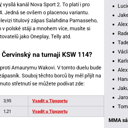
W
vysílá kanál Nova Sport 2. To platí i pro
Luci
14. Jedná se ovšem o placenou variantu.
Jake
elevizi titulový zápas Salahdina Parnasseho,
Alex
 v polské stáji a mnohem více, musíte si
Rade
tovatelů jako Oneplay, Telly atd.
Tade
Václ
 Červinský na turnaji KSW 114?
Karl
 proti Amaurymu Wakovi. V tomto duelu bude
Alex
ápasník. Souboj těchto borců by měl přijít na
Han
muto střetnutí se můžete podívat zde:
Jaku
Jaro
3,95
Vsadit u Tipsportu
Tomá
1,21
Vsadit u
Tipsportu
MMA sáz