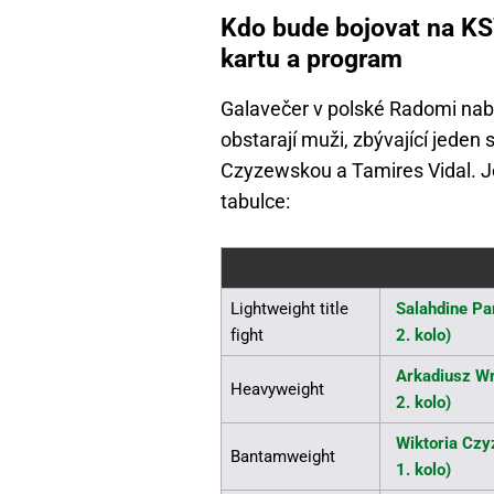
Kdo bude bojovat na KS
kartu a program
Galavečer v polské Radomi nab
obstarají muži, zbývající jeden
Czyzewskou a Tamires Vidal. Je
tabulce:
Lightweight title
Salahdine Pa
fight
2. kolo)
Arkadiusz Wr
Heavyweight
2. kolo)
Wiktoria Czy
Bantamweight
1. kolo)