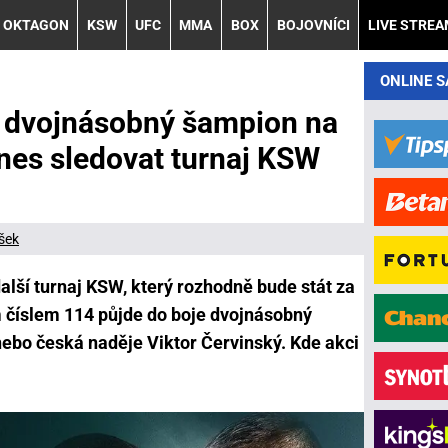
OKTAGON
KSW
UFC
MMA
BOX
BOJOVNÍCI
LIVE STRE
ONLINE 
a dvojnásobný šampion na
dnes sledovat turnaj KSW
šek
lší turnaj KSW, který rozhodně bude stát za
 číslem 114 půjde do boje dvojnásobný
bo česká naděje Viktor Červinský. Kde akci