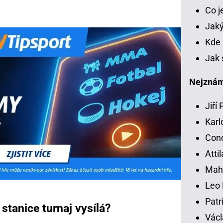
Co 
Jaký
Kde 
Jak 
Nejznámě
Jiří
Karl
Con
Atti
Mah
Leo 
Patr
 stanice turnaj vysílá?
Václ