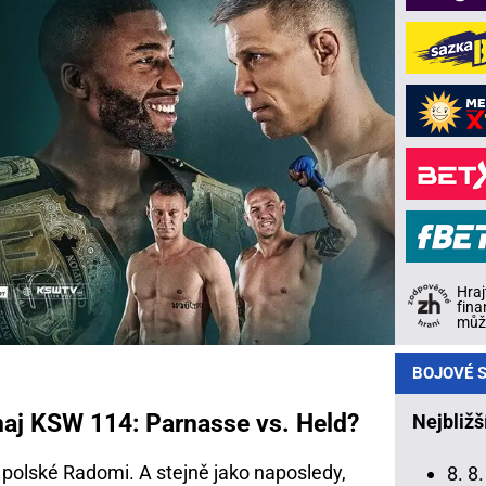
Hraj
fina
může
BOJOVÉ S
naj KSW 114: Parnasse vs. Held?
Nejbližš
polské Radomi. A stejně jako naposledy,
8. 8.