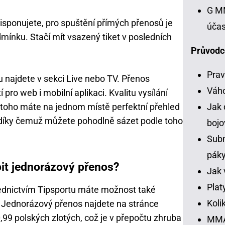
G MM
isponujete, pro spuštění přímých přenosů je
účas
mínku. Stačí mít vsazený tiket v posledních
Průvodc
Prav
 najdete v sekci Live nebo TV. Přenos
Váh
atí pro web i mobilní aplikaci. Kvalitu vysílání
Jak 
oho máte na jednom místě perfektní přehled
 díky čemuž můžete pohodlně sázet podle toho
bojo
Subm
pák
it jednorázový přenos?
Jak 
Plat
ednictvím Tipsportu máte možnost také
Koli
 Jednorázový přenos najdete na stránce
99 polských zlotých, což je v přepočtu zhruba
MMA 