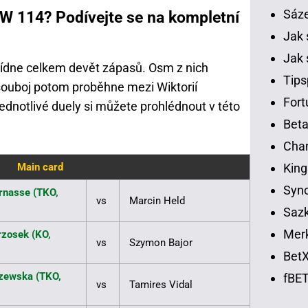
Sáz
W 114? Podívejte se na kompletní
Jak 
Jak 
ídne celkem devět zápasů. Osm z nich
Tips
 souboj potom proběhne mezi Wiktorií
Fort
dnotlivé duely si můžete prohlédnout v této
Beta
Chan
King
Main card
Syno
rnasse (TKO,
vs
Marcin Held
Sazk
Merk
zosek (KO,
vs
Szymon Bajor
BetX
zewska (TKO,
fBET
vs
Tamires Vidal