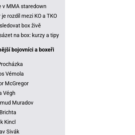
je v MMA staredown
 je rozdíl mezi KO a TKO
sledovat box živě
sázet na box: kurzy a tipy
jší bojovníci a boxeři
 Procházka
os Vémola
or McGregor
la Végh
mud Muradov
Brichta
ik Kincl
av Sivák