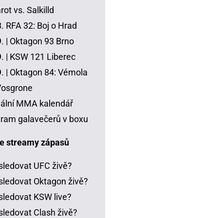
ot vs. Salkilld
8.
RFA 32: Boj o Hrad
. |
Oktagon 93 Brno
. |
KSW 121 Liberec
. |
Oktagon 84: Vémola
Vosgrone
ální MMA kalendář
ram galavečerů v boxu
e streamy zápasů
sledovat UFC živě?
sledovat Oktagon živě?
sledovat KSW live?
sledovat Clash živě?