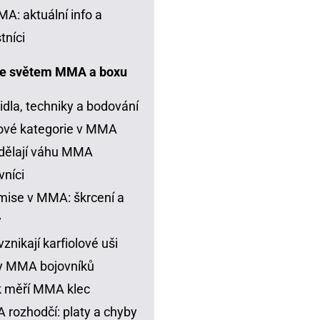
A: aktuální info a
tníci
e světem MMA a boxu
idla, techniky a bodování
ové kategorie v MMA
dělají váhu MMA
vníci
ise v MMA: škrcení a
y
vznikají karfiolové uši
y MMA bojovníků
k měří MMA klec
rozhodčí: platy a chyby