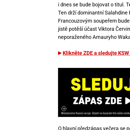
i dnes se bude bojovat o titul.
Ten drží dominantní Salahdine 
Francouzovým soupeřem bude p
jistě potěší účast Viktora Červi
neporaženého Amauryho Waka
Klikněte ZDE a sledujte KSW
O hlavní předzápas večera se p