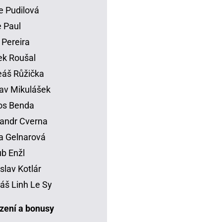
e Pudilová
 Paul
 Pereira
k Roušal
áš Růžička
av Mikulášek
os Benda
andr Cverna
a Gelnarová
b Enžl
slav Kotlár
š Linh Le Sy
ení a bonusy