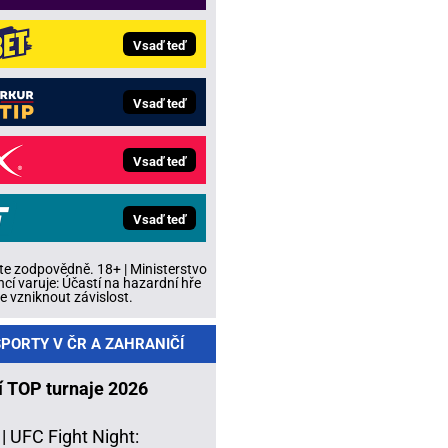
Vsaď teď
Vsaď teď
Vsaď teď
Vsaď teď
te zodpovědně. 18+ | Ministerstvo
ncí varuje: Účastí na hazardní hře
 vzniknout závislost.
PORTY V ČR A ZAHRANIČÍ
í TOP turnaje 2026
 |
UFC Fight Night: