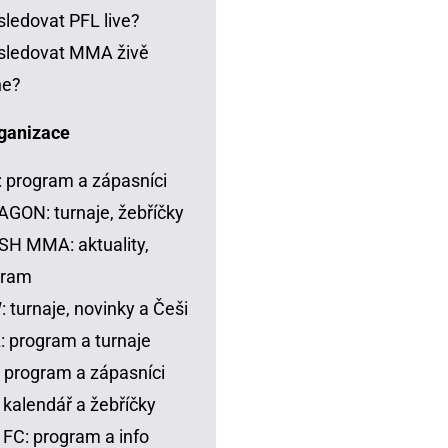
sledovat PFL live?
sledovat MMA živě
ne?
ganizace
 program a zápasníci
GON: turnaje, žebříčky
H MMA: aktuality,
gram
 turnaje, novinky a Češi
 program a turnaje
 program a zápasníci
 kalendář a žebříčky
FC: program a info