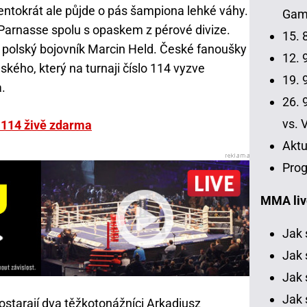
 Tentokrát ale půjde o pás šampiona lehké váhy.
Gamr
Parnasse spolu s opaskem z pérové divize.
15. 
olský bojovník Marcin Held. České fanoušky
12. 9
nského, který na turnaji číslo 114 vyzve
19. 9
.
26. 9
vs. 
 114 živě zdarma
Aktu
Prog
MMA liv
Jak 
Jak 
Jak 
Jak 
ostarají dva těžkotonážníci Arkadiusz