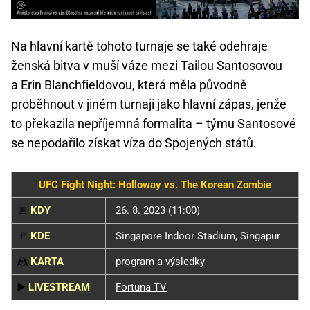
Na hlavní kartě tohoto turnaje se také odehraje
ženská bitva v muší váze mezi Tailou Santosovou
a Erin Blanchfieldovou, která měla původně
proběhnout v jiném turnaji jako hlavní zápas, jenže
to překazila nepříjemná formalita – týmu Santosové
se nepodařilo získat víza do Spojených států.
UFC Fight Night: Holloway vs. The Korean Zombie
📅
KDY
26. 8. 2023 (11:00)
🚩
KDE
Singapore Indoor Stadium, Singapur
🤼
KARTA
program a výsledky
▶️
LIVESTREAM
Fortuna TV