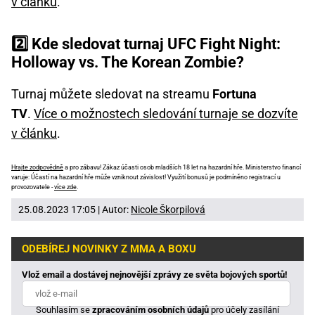
v článku
.
2️⃣ Kde sledovat turnaj UFC Fight Night:
Holloway vs. The Korean Zombie?
Turnaj můžete sledovat na streamu
Fortuna
TV
.
Více o možnostech sledování turnaje se dozvíte
v článku
.
Hrajte zodpovědně
a pro zábavu! Zákaz účasti osob mladších 18 let na hazardní hře. Ministerstvo financí
varuje: Účastí na hazardní hře může vzniknout závislost! Využití bonusů je podmíněno registrací u
provozovatele -
více zde
.
25.08.2023 17:05 | Autor:
Nicole Škorpilová
ODEBÍREJ NOVINKY Z MMA A BOXU
Vlož email a dostávej nejnovější zprávy ze světa bojových sportů!
Souhlasím se
zpracováním osobních údajů
pro účely zasílání