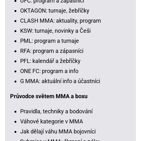
UFC: program a zápasníci
OKTAGON: turnaje, žebříčky
CLASH MMA: aktuality, program
KSW: turnaje, novinky a Češi
PML: program a turnaje
RFA: program a zápasníci
PFL: kalendář a žebříčky
ONE FC: program a info
G MMA: aktuální info a účastníci
Průvodce světem MMA a boxu
Pravidla, techniky a bodování
Váhové kategorie v MMA
Jak dělají váhu MMA bojovníci