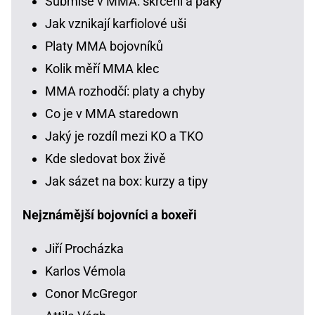
Submise v MMA: škrcení a páky
Jak vznikají karfiolové uši
Platy MMA bojovníků
Kolik měří MMA klec
MMA rozhodčí: platy a chyby
Co je v MMA staredown
Jaký je rozdíl mezi KO a TKO
Kde sledovat box živě
Jak sázet na box: kurzy a tipy
Nejznámější bojovníci a boxeři
Jiří Procházka
Karlos Vémola
Conor McGregor