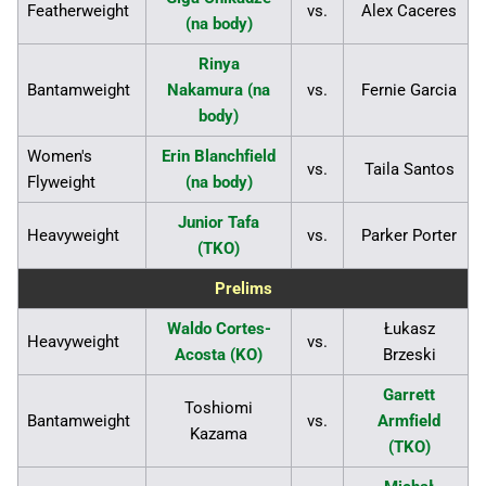
Featherweight
vs.
Alex Caceres
(na body)
Rinya
Bantamweight
Nakamura (na
vs.
Fernie Garcia
body)
Women's
Erin Blanchfield
vs.
Taila Santos
Flyweight
(na body)
Junior Tafa
Heavyweight
vs.
Parker Porter
(TKO)
Prelims
Waldo Cortes-
Łukasz
Heavyweight
vs.
Acosta (KO)
Brzeski
Garrett
Toshiomi
Bantamweight
vs.
Armfield
Kazama
(TKO)