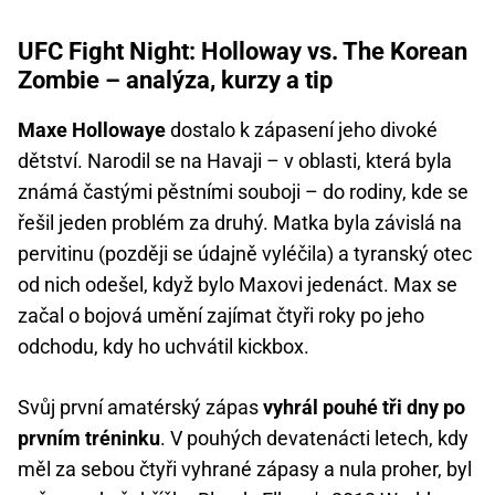
UFC Fight Night: Holloway vs. The Korean
Zombie – analýza, kurzy a tip
Maxe Hollowaye
dostalo k zápasení jeho divoké
dětství. Narodil se na Havaji – v oblasti, která byla
známá častými pěstními souboji – do rodiny, kde se
řešil jeden problém za druhý. Matka byla závislá na
pervitinu (později se údajně vyléčila) a tyranský otec
od nich odešel, když bylo Maxovi jedenáct. Max se
začal o bojová umění zajímat čtyři roky po jeho
odchodu, kdy ho uchvátil kickbox.
Svůj první amatérský zápas
vyhrál pouhé tři dny po
prvním tréninku
. V pouhých devatenácti letech, kdy
měl za sebou čtyři vyhrané zápasy a nula proher, byl