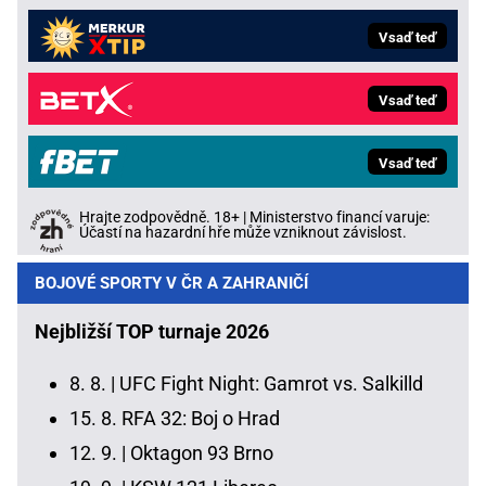
Vsaď teď
Vsaď teď
Vsaď teď
Hrajte zodpovědně. 18+ | Ministerstvo financí varuje:
Účastí na hazardní hře může vzniknout závislost.
BOJOVÉ SPORTY V ČR A ZAHRANIČÍ
Nejbližší TOP turnaje 2026
8. 8. |
UFC Fight Night: Gamrot vs. Salkilld
15. 8.
RFA 32: Boj o Hrad
12. 9. |
Oktagon 93 Brno