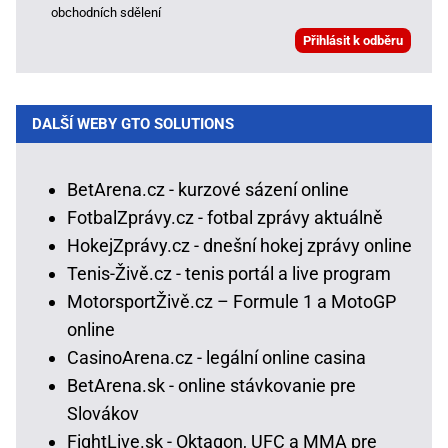
obchodních sdělení
DALŠÍ WEBY GTO SOLUTIONS
BetArena.cz - kurzové sázení online
FotbalZprávy.cz - fotbal zprávy aktuálně
HokejZprávy.cz - dnešní hokej zprávy online
Tenis-Živě.cz - tenis portál a live program
MotorsportŽivě.cz – Formule 1 a MotoGP
online
CasinoArena.cz - legální online casina
BetArena.sk - online stávkovanie pre
Slovákov
FightLive.sk - Oktagon, UFC a MMA pre