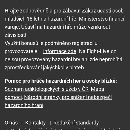
Hrajte zodpovědně
a pro zábavu! Zákaz účasti osob
mladších 18 let na hazardní hře. Ministerstvo financí
varuje: Účastí na hazardní hře může vzniknout
závislost!
Využití bonusů je podmíněno registrací u
provozovatele –
informace zde
. Na Fight-Live.cz
nejsou provozovány hazardní hry ani zde neprobíhá
zprostředkování jakýchkoliv plateb.
Pomoc pro hráče hazardních her a osoby blízké:
Seznam adiktologických služeb v ČR
,
Mapa
pomoci
,
Národní stránky pro snížení nebezpečí
hazardního hraní
.
O nás
|
Kontakty
|
Redakční standardy