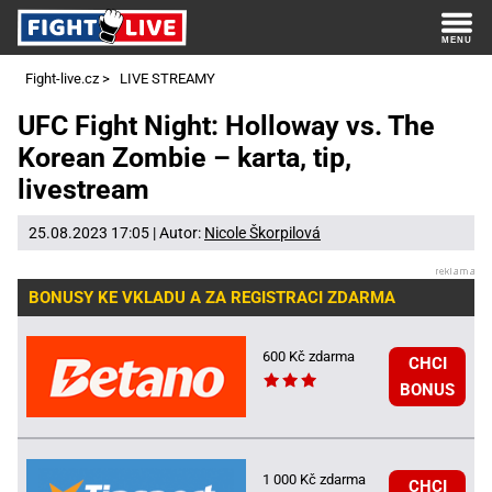
Fight-live.cz
>
LIVE STREAMY
UFC Fight Night: Holloway vs. The
Korean Zombie – karta, tip,
livestream
25.08.2023 17:05 | Autor:
Nicole Škorpilová
BONUSY KE VKLADU A ZA REGISTRACI ZDARMA
600 Kč zdarma
CHCI
BONUS
1 000 Kč zdarma
CHCI