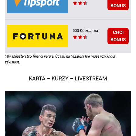
BONUS
500 Kč zdarma
CHCI
BONUS
18+ Ministerstvo financí varuje: Účastí na hazardní hře může vzniknout
závislost.
KARTA
–
KURZY
–
LIVESTREAM