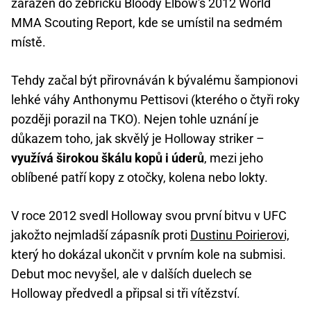
zařazen do žebříčku Bloody Elbow's 2012 World
MMA Scouting Report, kde se umístil na sedmém
místě.
Tehdy začal být přirovnáván k bývalému šampionovi
lehké váhy Anthonymu Pettisovi (kterého o čtyři roky
později porazil na TKO). Nejen tohle uznání je
důkazem toho, jak skvělý je Holloway striker –
využívá širokou škálu kopů i úderů
, mezi jeho
oblíbené patří kopy z otočky, kolena nebo lokty.
V roce 2012 svedl Holloway svou první bitvu v UFC
jakožto nejmladší zápasník proti
Dustinu Poirierovi,
který ho dokázal ukončit v prvním kole na submisi.
Debut moc nevyšel, ale v dalších duelech se
Holloway předvedl a připsal si tři vítězství.