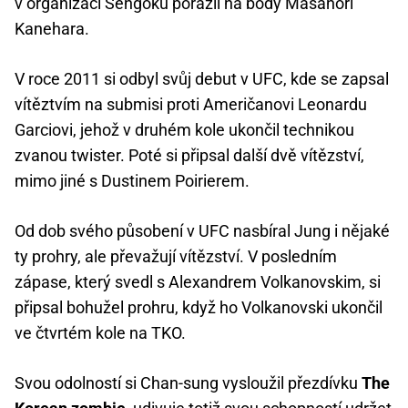
v organizaci Sengoku porazil na body Masanori
Kanehara.
V roce 2011 si odbyl svůj debut v UFC, kde se zapsal
vítěztvím na submisi proti Američanovi Leonardu
Garciovi, jehož v druhém kole ukončil technikou
zvanou twister. Poté si připsal další dvě vítězství,
mimo jiné s Dustinem Poirierem.
Od dob svého působení v UFC nasbíral Jung i nějaké
ty prohry, ale převažují vítězství. V posledním
zápase, který svedl s Alexandrem Volkanovskim, si
připsal bohužel prohru, když ho Volkanovski ukončil
ve čtvrtém kole na TKO.
Svou odolností si Chan-sung vysloužil přezdívku
The