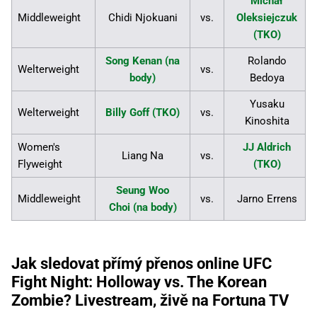
Michał
Middleweight
Chidi Njokuani
vs.
Oleksiejczuk
(TKO)
Song Kenan (na
Rolando
Welterweight
vs.
body)
Bedoya
Yusaku
Welterweight
Billy Goff (TKO)
vs.
Kinoshita
Women's
JJ Aldrich
Liang Na
vs.
Flyweight
(TKO)
Seung Woo
Middleweight
vs.
Jarno Errens
Choi (na body)
Jak sledovat přímý přenos online UFC
Fight Night: Holloway vs. The Korean
Zombie? Livestream, živě na Fortuna TV