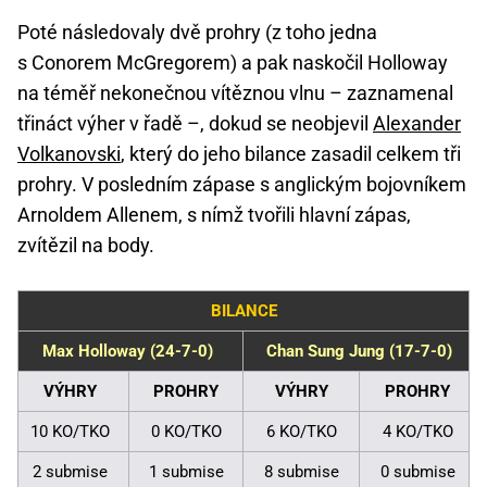
Poté následovaly dvě prohry (z toho jedna
s Conorem McGregorem) a pak naskočil Holloway
na téměř nekonečnou vítěznou vlnu – zaznamenal
třináct výher v řadě –, dokud se neobjevil
Alexander
Volkanovski
, který do jeho bilance zasadil celkem tři
prohry. V posledním zápase s anglickým bojovníkem
Arnoldem Allenem, s nímž tvořili hlavní zápas,
zvítězil na body.
BILANCE
Max Holloway (24-7-0)
Chan Sung Jung (17-7-0)
VÝHRY
PROHRY
VÝHRY
PROHRY
10 KO/TKO
0 KO/TKO
6 KO/TKO
4 KO/TKO
2 submise
1 submise
8 submise
0 submise