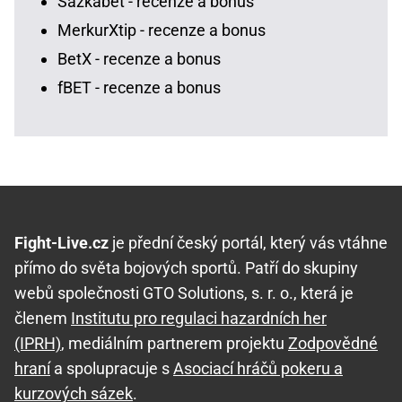
Sazkabet - recenze a bonus
MerkurXtip - recenze a bonus
BetX - recenze a bonus
fBET - recenze a bonus
Fight-Live.cz
je přední český portál, který vás vtáhne
přímo do světa bojových sportů. Patří do skupiny
webů společnosti GTO Solutions, s. r. o., která je
členem
Institutu pro regulaci hazardních her
(IPRH)
, mediálním partnerem projektu
Zodpovědné
hraní
a spolupracuje s
Asociací hráčů pokeru a
kurzových sázek
.