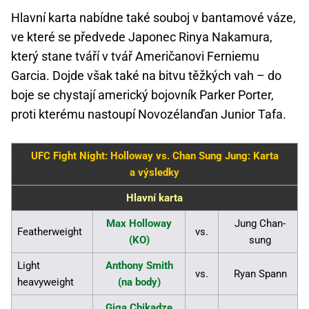
Hlavní karta nabídne také souboj v bantamové váze,
ve které se předvede Japonec Rinya Nakamura,
který stane tváří v tvář Američanovi Ferniemu
Garcia. Dojde však také na bitvu těžkých vah – do
boje se chystají americký bojovník Parker Porter,
proti kterému nastoupí Novozélanďan Junior Tafa.
UFC Fight Night: Holloway vs. Chan Sung Jung: Karta
a výsledky
Hlavní karta
Max Holloway
Jung Chan-
Featherweight
vs.
(KO)
sung
Light
Anthony Smith
vs.
Ryan Spann
heavyweight
(na body)
Giga Chikadze