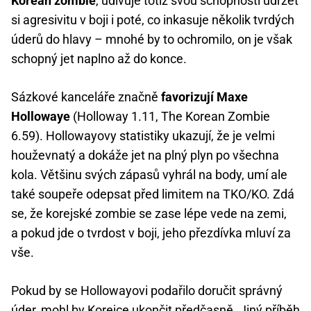
Korean zombie
, udivuje totiž svou schopností udržet
si agresivitu v boji i poté, co inkasuje několik tvrdých
úderů do hlavy – mnohé by to ochromilo, on je však
schopný jet naplno až do konce.
Sázkové kanceláře značně
favorizují Maxe
Hollowaye
(Holloway 1.11, The Korean Zombie
6.59). Hollowayovy statistiky ukazují, že je velmi
houževnatý a dokáže jet na plný plyn po všechna
kola. Většinu svých zápasů vyhrál na body, umí ale
také soupeře odepsat před limitem na TKO/KO. Zdá
se, že korejské zombie se zase lépe vede na zemi,
a pokud jde o tvrdost v boji, jeho přezdívka mluví za
vše.
Pokud by se Hollowayovi podařilo doručit správný
úder, mohl by Korejce ukončit předčasně. Jiný příběh