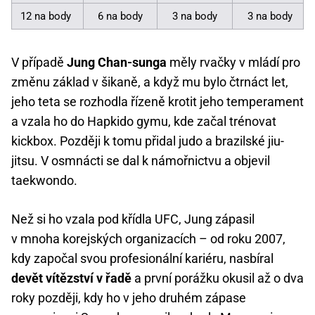
12 na body
6 na body
3 na body
3 na body
V případě
Jung Chan-sunga
měly rvačky v mládí pro
změnu základ v šikaně, a když mu bylo čtrnáct let,
jeho teta se rozhodla řízeně krotit jeho temperament
a vzala ho do Hapkido gymu, kde začal trénovat
kickbox. Později k tomu přidal judo a brazilské jiu-
jitsu. V osmnácti se dal k námořnictvu a objevil
taekwondo.
Než si ho vzala pod křídla UFC, Jung zápasil
v mnoha korejských organizacích – od roku 2007,
kdy započal svou profesionální kariéru, nasbíral
devět vítězství v řadě
a první porážku okusil až o dva
roky později, kdy ho v jeho druhém zápase